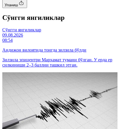
Уланиш
Cўнгги янгиликлар
Cўнгги янгиликлар
09.08.2026
08:54
Андижон вилоятида тонгда зилзила бўлди
Зилзила эпицентри Марҳамат тумани бўлган. У ерда ер
силкиниши 2–3 баллни ташкил этган.