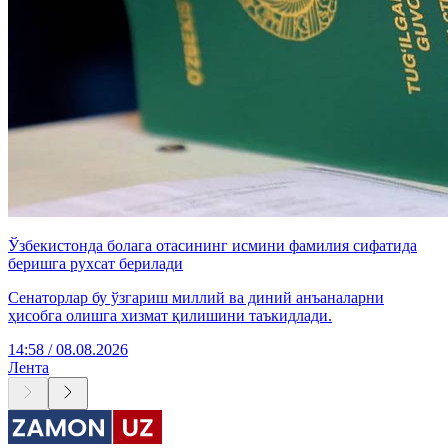
Ўзбекистонда болага отасининг исмини фамилия сифатида
беришга рухсат берилади
Сенаторлар бу ўзгариш миллий ва диний анъаналарни
ҳисобга олишга хизмат қилишини таъкидлади.
14:58 / 08.08.2026
Лента