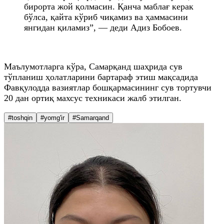
бирорта жой қолмасин. Қанча маблағ керак
бўлса, қайта кўриб чиқамиз ва ҳаммасини
янгидан қиламиз”, — деди Адиз Бобоев.
Маълумотларга кўра, Самарқанд шаҳрида сув
тўпланиш ҳолатларини бартараф этиш мақсадида
Фавқулодда вазиятлар бошқармасининг сув тортувчи
20 дан ортиқ махсус техникаси жалб этилган.
#toshqin
#yomg'ir
#Samarqand