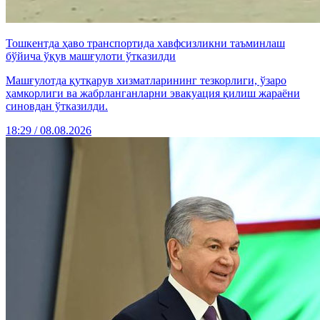
Тошкентда ҳаво транспортида хавфсизликни таъминлаш
бўйича ўқув машғулоти ўтказилди
Машғулотда қутқарув хизматларининг тезкорлиги, ўзаро
ҳамкорлиги ва жабрланганларни эвакуация қилиш жараёни
синовдан ўтказилди.
18:29 / 08.08.2026