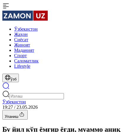
Ўзбекистон
Жаҳон
Сиёсат
Жиноят
Маданият
Спорт
Cаломатлик
Lifestyle
ўзб
Ўзбекистон
19:27 / 23.05.2026
Уланиш
Бу йил кўп ёмғир ёғди, муаммо аниқ