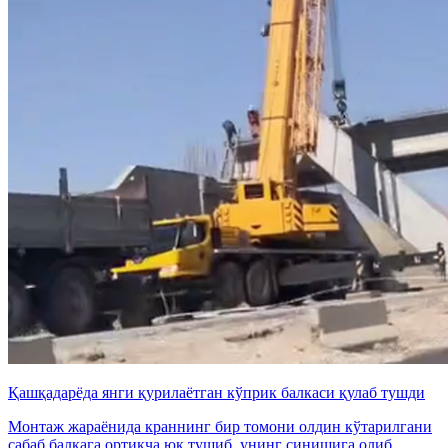
Қашқадарёда янги қурилаётган кўприк балкаси қулаб тушди
Монтаж жараёнида краннинг бир томони олдин кўтарилгани
сабаб балкага ортиқча юк тушиб, унинг синишига олиб