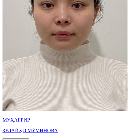
МУҲАРРИР
ЗУЛАЙҲО МЎМИНОВА