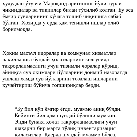
ҳудуддан ўтувчи Мароқанд ариғининг йўли турли
чиқиндилар ва тиқинлар билан тўсилиб қолган. Бу эса
ёмғир сувларининг кўчага тошиб чиқишига сабаб
бўлган. Ҳозирда у ерда ҳам тегишли ишлар олиб
борилмоқда.
Ҳоким масъул идоралар ва коммунал хизматлар
вакилларига бундай ҳолатларнинг келгусида
такрорланмаслиги учун тизимли чоралар кўриш,
айниқса сув оқимлари йўлларини доимий назоратда
ушлаш ҳамда сув йўлларини тозалаш ишларини
кучайтириш бўйича топшириқлар берди.
“Бу йил кўп ёмғир ёғди, муаммо аниқ бўлди.
Кейинги йил ҳам шундай бўлиши мумкин.
Энди бунақа ҳолат такрорланмаслиги учун
шаҳарни бир марта тўлиқ инвентаризация
қиласизлар. Қаерда шундай муаммо бўлса,