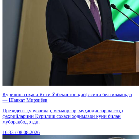
Қурилиш соҳаси Янги Ўзбекистон қиёфасини белгиламоқда
— Шавкат Мирзиёев
Президент қурувчилар, меъморлар, муҳандислар ва соҳа
фахрийларини Қурилиш соҳаси ходимлари куни билан
муборакбод этди.
16:33 / 08.08.2026