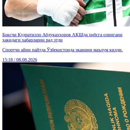
Боксчи Қудратилло Абдуқаҳҳоров АҚШда ҳибсга олингани
ҳақидаги хабарларни рад этди
Спортчи айни пайтда Ўзбекистонда эканини маълум қилди.
15:18 / 08.08.2026