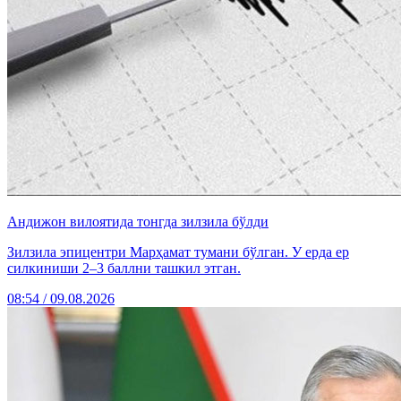
Андижон вилоятида тонгда зилзила бўлди
Зилзила эпицентри Марҳамат тумани бўлган. У ерда ер
силкиниши 2–3 баллни ташкил этган.
08:54 / 09.08.2026