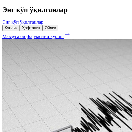
Энг кўп ўқилганлар
Энг кўп ўқилганлар
Кунлик
Ҳафталик
Ойлик
Мавзуга оид
Барчасини кўриш