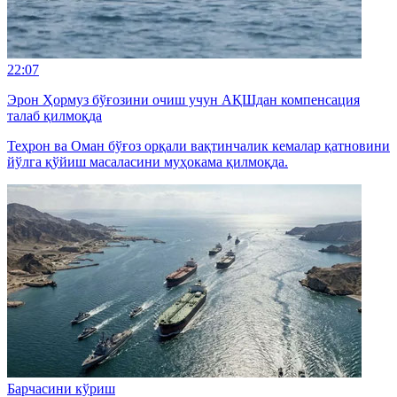
22:07
Эрон Ҳормуз бўғозини очиш учун АҚШдан компенсация
талаб қилмоқда
Теҳрон ва Оман бўғоз орқали вақтинчалик кемалар қатновини
йўлга қўйиш масаласини муҳокама қилмоқда.
Барчасини кўриш