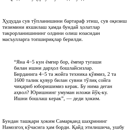
Ҳудудда сув тўпланишини бартараф этиш, сув оқизиш
тизимини яхшилаш ҳамда бундай ҳолатлар
такрорланишининг олдини олиш юзасидан
масъулларга топшириқлар берилди.
“Яна 4−5 кун ёмғир бор, ёмғир тугаши
билан ишни дарҳол бошлайсизлар.
Бирданига 4−5 та жойга техника қўямиз, 2 та
1600 талик қувур билан сувни тўлиқ сойга
чиқариб юборишимиз керак. Бу нима деган
аҳвол? Юришнинг умуман иложи йўқ-ку.
Ишни бошлаш керак”, — деди ҳоким.
Бундан ташқари ҳоким Самарқанд шаҳрининг
Намозгоҳ кўчасига ҳам борди. Қайд этилишича, ушбу