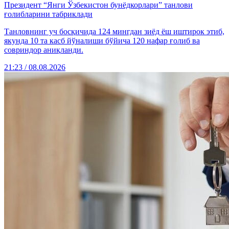
Президент “Янги Ўзбекистон бунёдкорлари” танлови
ғолибларини табриклади
Танловнинг уч босқичида 124 мингдан зиёд ёш иштирок этиб,
якунда 10 та касб йўналиши бўйича 120 нафар ғолиб ва
совриндор аниқланди.
21:23 / 08.08.2026