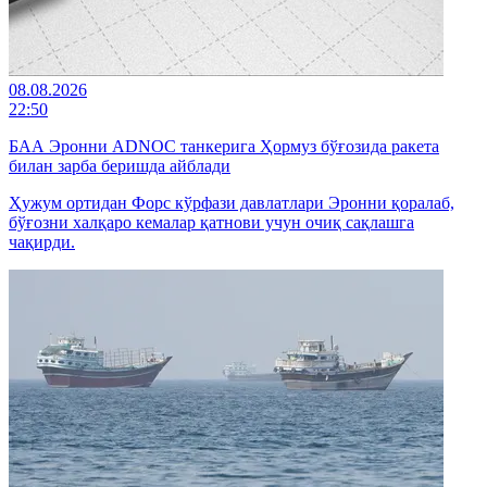
08.08.2026
22:50
БАА Эронни ADNOC танкерига Ҳормуз бўғозида ракета
билан зарба беришда айблади
Ҳужум ортидан Форс кўрфази давлатлари Эронни қоралаб,
бўғозни халқаро кемалар қатнови учун очиқ сақлашга
чақирди.