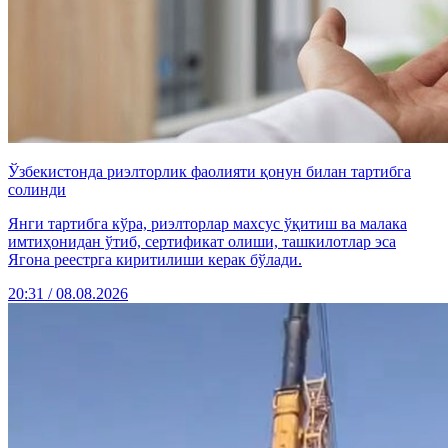
Ўзбекистонда риэлторлик фаолияти қонун билан тартибга
солинди
Янги тартибга кўра, риэлторлар махсус ўқитиш ва малака
имтиҳонидан ўтиб, сертификат олиши, ташкилотлар эса
Ягона реестрга киритилиши керак бўлади.
20:31 / 08.08.2026