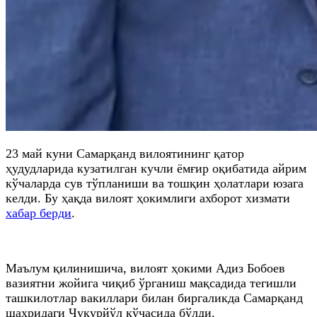
23 май куни Самарқанд вилоятининг қатор
ҳудудларида кузатилган кучли ёмғир оқибатида айрим
кўчаларда сув тўпланиши ва тошқин ҳолатлари юзага
келди. Бу ҳақда вилоят ҳокимлиги ахборот хизмати
хабар берди
.
Маълум қилинишича, вилоят ҳокими Адиз Бобоев
вазиятни жойига чиқиб ўрганиш мақсадида тегишли
ташкилотлар вакиллари билан биргаликда Самарқанд
шаҳридаги Чуқурйўл кўчасида бўлди.