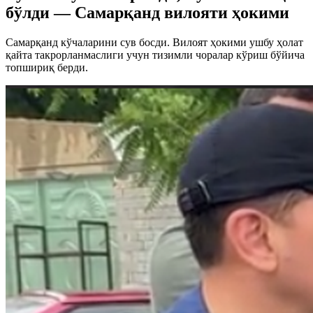
бўлди — Самарқанд вилояти ҳокими
Самарқанд кўчаларини сув босди. Вилоят ҳокими ушбу ҳолат
қайта такрорланмаслиги учун тизимли чоралар кўриш бўйича
топшириқ берди.