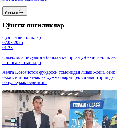
Уланиш
Cўнгги янгиликлар
Cўнгги янгиликлар
07.08.2026
01:23
Олмаотада инсультни бошдан кечирган ўзбекистонлик аёл
ватанга қайтарилди
Аёлга Қозоғистон фуқароси томонидан яшаш жойи, озиқ-
овқат, кийим-кечак ва ҳужжатларни расмийлаштиришда
бепул кўмак берилган.