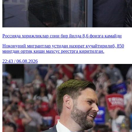
Россияда хорижликлар сони бир йилда 8,6 фоизга камайди
Ноқонуний мигрантлар устидан назорат кучайтирилиб, 850
мингдан ортиқ киши махсус реестрга киритилган.
22:43 / 06.08.2026