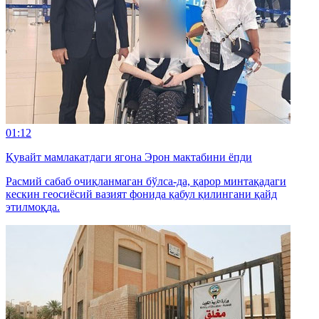
01:12
Қувайт мамлакатдаги ягона Эрон мактабини ёпди
Расмий сабаб очиқланмаган бўлса-да, қарор минтақадаги
кескин геосиёсий вазият фонида қабул қилингани қайд
этилмоқда.