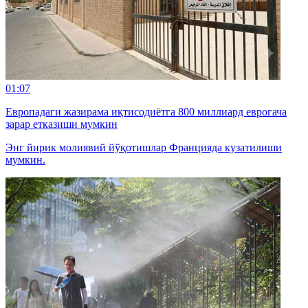
01:07
Европадаги жазирама иқтисодиётга 800 миллиард еврогача
зарар етказиши мумкин
Энг йирик молиявий йўқотишлар Францияда кузатилиши
мумкин.