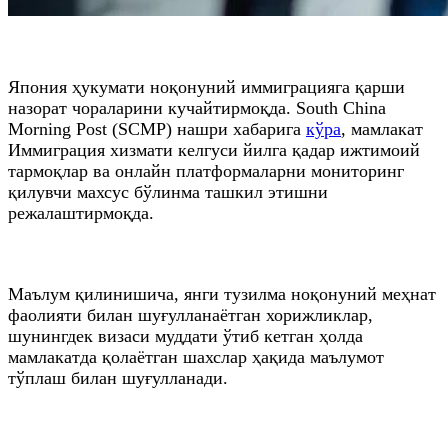
Япония ҳукумати ноқонуний иммиграцияга қарши
назорат чораларини кучайтирмоқда. South China
Morning Post (SCMP) нашри хабарига
кўра
, мамлакат
Иммиграция хизмати келгуси йилга қадар ижтимоий
тармоқлар ва онлайн платформаларни мониторинг
қилувчи махсус бўлинма ташкил этишни
режалаштирмоқда.
Маълум қилинишича, янги тузилма ноқонуний меҳнат
фаолияти билан шуғулланаётган хорижликлар,
шунингдек визаси муддати ўтиб кетган ҳолда
мамлакатда қолаётган шахслар ҳақида маълумот
тўплаш билан шуғулланади.