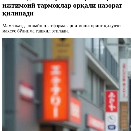
ижтимоий тармоқлар орқали назорат
қилинади
Мамлакатда онлайн платформаларни мониторинг қилувчи
махсус бўлинма ташкил этилади.