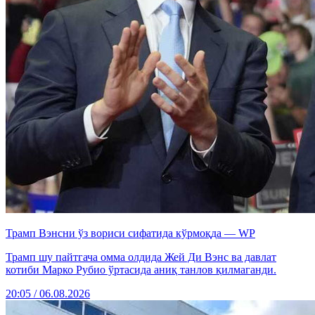
Трамп Вэнсни ўз вориси сифатида кўрмоқда — WP
Трамп шу пайтгача омма олдида Жей Ди Вэнс ва давлат
котиби Марко Рубио ўртасида аниқ танлов қилмаганди.
20:05 / 06.08.2026