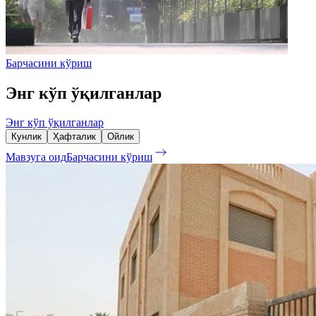
Барчасини кўриш
Энг кўп ўқилганлар
Энг кўп ўқилганлар
Кунлик
Ҳафталик
Ойлик
Мавзуга оид
Барчасини кўриш