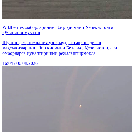
Wildberries омборларининг бир қисмини Ўзбекистонга
кўчириши мумкин
Шунингдек, компания узоқ муддат сақланадиган
маҳсулотларнинг бир қисмини Беларус, Қозоғистондаги
омборларга йўналтиришни режалаштирмоқда.
16:04 / 06.08.2026