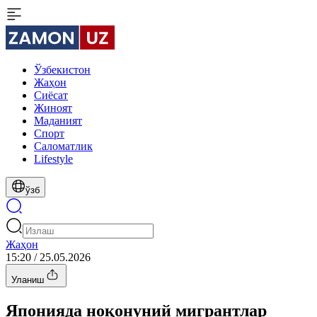
Ўзбекистон
Жаҳон
Сиёсат
Жиноят
Маданият
Спорт
Cаломатлик
Lifestyle
ўзб
Жаҳон
15:20 / 25.05.2026
Уланиш
Японияда ноқонуний мигрантлар