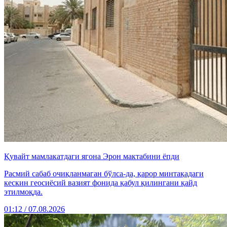
Қувайт мамлакатдаги ягона Эрон мактабини ёпди
Расмий сабаб очиқланмаган бўлса-да, қарор минтақадаги
кескин геосиёсий вазият фонида қабул қилингани қайд
этилмоқда.
01:12 / 07.08.2026