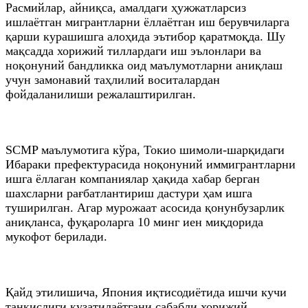
Расмийлар, айниқса, амалдаги ҳужжатларсиз
ишлаётган мигрантларни ёллаётган иш берувчиларга
қарши курашишга алоҳида эътибор қаратмоқда. Шу
мақсадда хорижий тиллардаги иш эълонлари ва
ноқонуний бандликка оид маълумотларни аниқлаш
учун замонавий таҳлилий воситалардан
фойдаланилиши режалаштирилган.
SCMP маълумотига кўра, Токио шимоли-шарқидаги
Ибараки префектурасида ноқонуний иммигрантларни
ишга ёллаган компаниялар ҳақида хабар берган
шахсларни рағбатлантириш дастури ҳам ишга
туширилган. Агар мурожаат асосида қонунбузарлик
аниқланса, фуқароларга 10 минг иен миқдорида
мукофот берилади.
Қайд этилишича, Япония иқтисодиётида ишчи кучи
танқислиги кузатилаётгани сабабли хорижий