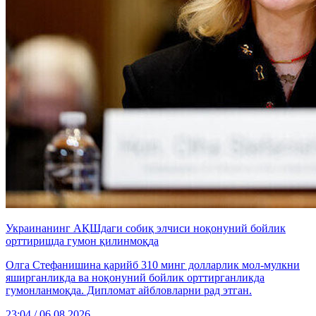
Украинанинг АҚШдаги собиқ элчиси ноқонуний бойлик
орттиришда гумон қилинмоқда
Олга Стефанишина қарийб 310 минг долларлик мол-мулкни
яширганликда ва ноқонуний бойлик орттирганликда
гумонланмоқда. Дипломат айбловларни рад этган.
23:04 / 06.08.2026