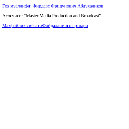
Ғоя муаллифи: Фирдавс Фридунович Абдухаликов
Асосчиси: "Master Media Production and Broadcast"
Махфийлик сиёсати
Фойдаланиш шартлари