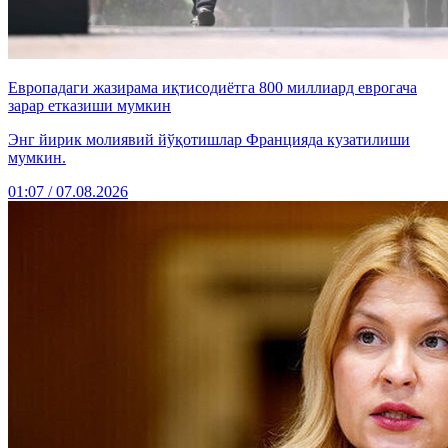
Европадаги жазирама иқтисодиётга 800 миллиард еврогача
зарар етказиши мумкин
Энг йирик молиявий йўқотишлар Францияда кузатилиши
мумкин.
01:07 / 07.08.2026