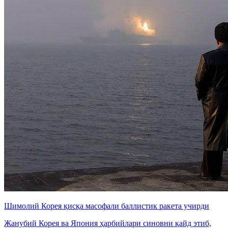
Шимолий Корея қисқа масофали баллистик ракета учирди
Жанубий Корея ва Япония ҳарбийлари синовни қайд этиб,