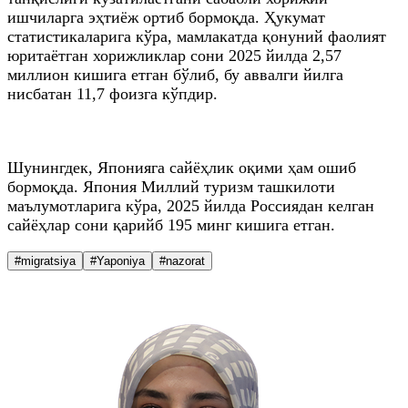
ишчиларга эҳтиёж ортиб бормоқда. Ҳукумат
статистикаларига кўра, мамлакатда қонуний фаолият
юритаётган хорижликлар сони 2025 йилда 2,57
миллион кишига етган бўлиб, бу аввалги йилга
нисбатан 11,7 фоизга кўпдир.
Шунингдек, Японияга сайёҳлик оқими ҳам ошиб
бормоқда. Япония Миллий туризм ташкилоти
маълумотларига кўра, 2025 йилда Россиядан келган
сайёҳлар сони қарийб 195 минг кишига етган.
#migratsiya
#Yaponiya
#nazorat