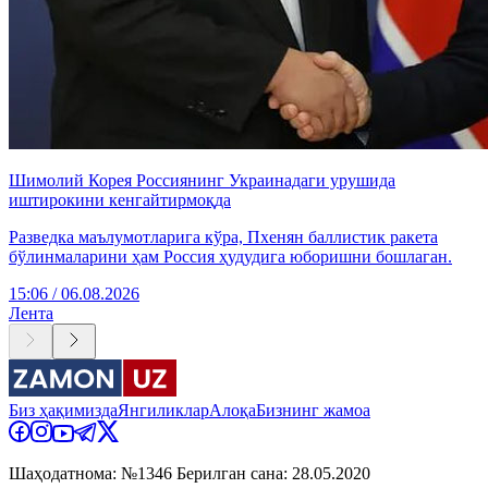
Шимолий Корея Россиянинг Украинадаги урушида
иштирокини кенгайтирмоқда
Разведка маълумотларига кўра, Пхенян баллистик ракета
бўлинмаларини ҳам Россия ҳудудига юборишни бошлаган.
15:06 / 06.08.2026
Лента
Биз ҳақимизда
Янгиликлар
Алоқа
Бизнинг жамоа
Шаҳодатнома: №1346 Берилган сана: 28.05.2020