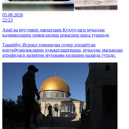
05.08.2026
22:23
Араб ва мусулмон давлатлари Қуддусдаги муқаддас
қадамжоларни ҳимоя қилиш режасини ишга туширди
Ташаббус Исроил томонидан содир этилаётган
қонунбузарликларни ҳужжатлаштириш, муқаддас масканлар
атрофидаги вазиятни муҳокама қилишни назарда тутади.