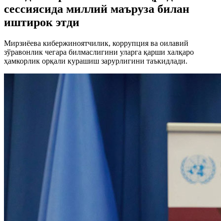
сессиясида миллий маъруза билан
иштирок этди
Мирзиёева кибержиноятчилик, коррупция ва оилавий
зўравонлик чегара билмаслигини уларга қарши халқаро
ҳамкорлик орқали курашиш зарурлигини таъкидлади.