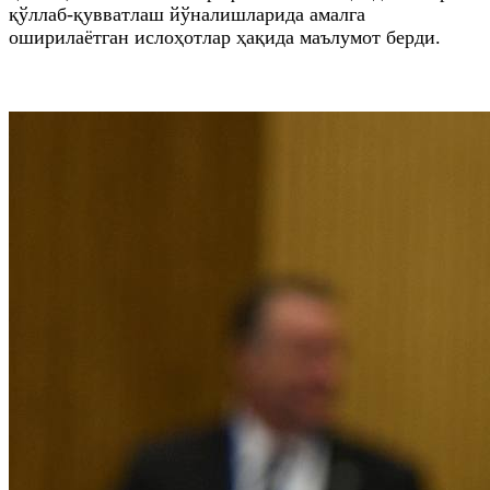
қўллаб-қувватлаш йўналишларида амалга
оширилаётган ислоҳотлар ҳақида маълумот берди.