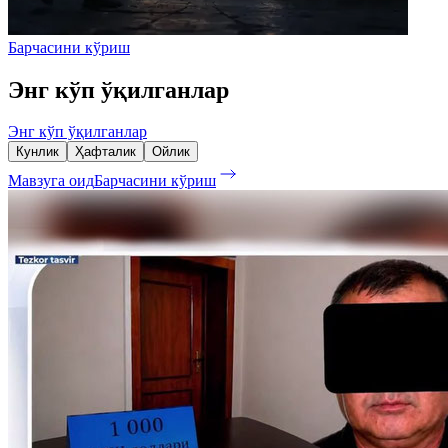
Барчасини кўриш
Энг кўп ўқилганлар
Энг кўп ўқилганлар
Кунлик
Ҳафталик
Ойлик
Мавзуга оид
Барчасини кўриш