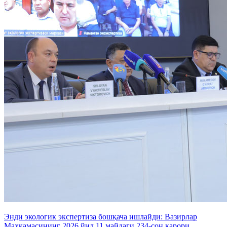
Энди экологик экспертиза бошқача ишлайди: Вазирлар
Маҳкамасининг 2026 йил 11 майдаги 234-сон қарори