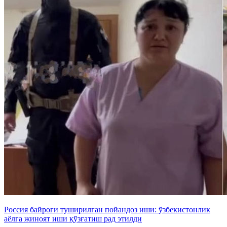
Россия байроғи туширилган пойандоз иши: ўзбекистонлик
аёлга жиноят иши қўзғатиш рад этилди