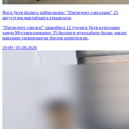
Янги ўқув йилига тайёргарлик: "Президент совғалари" 25
августгача мактабларга етказилади
“Президент совғаси” таркибига 12 турдаги ўқув қуроллари
ҳамда Мустақилликнинг 35 йиллиги муносабати билан давлат
рамзлари тасвирланган брелок киритилган.
20:09 / 05.08.2026