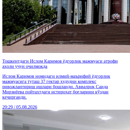
Тошкентдаги Ислом Каримов ёдгорлик мажмуаси атрофи
аҳоли учун очилмоқда
Ислом Каримов номидаги илмий-маърифий ёдгорлик
мажмуасига туташ 37 гектар ҳудудни комплекс
ривожлантириш ишлари бошланди. Аввалроқ Саида
Мирзиёева пойтахтдаги истироҳат боғларини кўздан
кечирганди.
20:29 / 05.08.2026