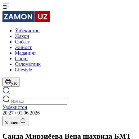
Ўзбекистон
Жаҳон
Сиёсат
Жиноят
Маданият
Спорт
Cаломатлик
Lifestyle
ўзб
Ўзбекистон
20:27 / 01.06.2026
Уланиш
Саида Мирзиёева Вена шаҳрида БМТ