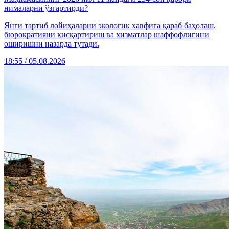
нималарни ўзгартирди?
Янги тартиб лойиҳаларни экологик хавфига қараб баҳолаш,
бюрократияни қисқартириш ва хизматлар шаффофлигини
оширишни назарда тутади.
18:55 / 05.08.2026