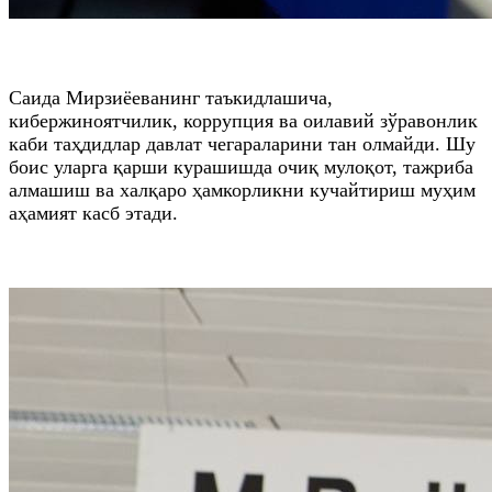
Саида Мирзиёеванинг таъкидлашича,
кибержиноятчилик, коррупция ва оилавий зўравонлик
каби таҳдидлар давлат чегараларини тан олмайди. Шу
боис уларга қарши курашишда очиқ мулоқот, тажриба
алмашиш ва халқаро ҳамкорликни кучайтириш муҳим
аҳамият касб этади.