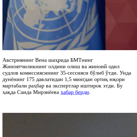
Австриянинг Вена шаҳрида БМТнинг
Жиноятчиликнинг олдини олиш ва жиноий одил
судлов комиссиясининг 35-сессияси бўлиб ўтди. Унда
дунёнинг 175 давлатидан 1,5 мингдан ортиқ юқори
мартабали раҳбар ва экспертлар иштирок этди. Бу
ҳақда Саида Мирзиёева
хабар берди
.