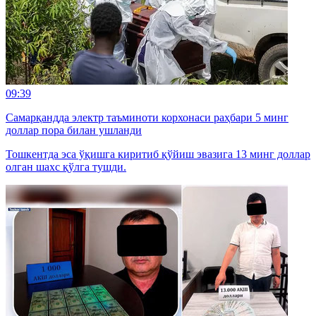
09:39
Самарқандда электр таъминоти корхонаси раҳбари 5 минг
доллар пора билан ушланди
Тошкентда эса ўқишга киритиб қўйиш эвазига 13 минг доллар
олган шахс қўлга тушди.