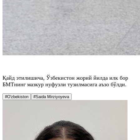
Қайд этилишича, Ўзбекистон жорий йилда илк бор
БМТнинг мазкур нуфузли тузилмасига аъзо бўлди.
#O'zbekiston
#Saida Mirziyoyeva