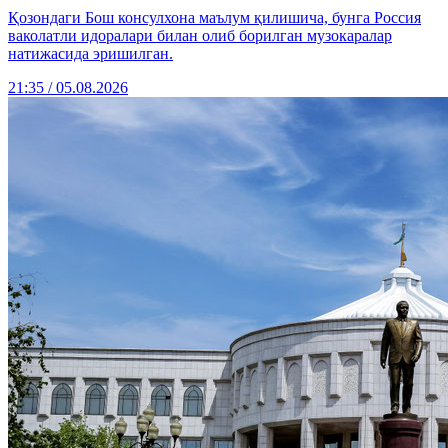
Қозондаги Бош консулхона маълум қилишича, бунга Россия
ваколатли идоралари билан олиб борилган музокаралар
натижасида эришилган.
21:35 / 05.08.2026