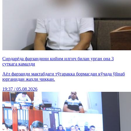
Сирдарёда фарзандини кийим илгич билан урган она 3
суткага қамалди
Аёл фарзанди мактабдаги тўгаракка бормасдан кўчада ўйнаб
юрганидан жаҳли чиққан.
19:37 / 05.08.2026