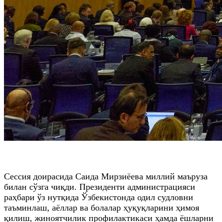
Сессия доирасида Саида Мирзиёева миллий маъруза
билан сўзга чиқди. Президенти администрацияси
раҳбари ўз нутқида Ўзбекистонда одил судловни
таъминлаш, аёллар ва болалар ҳуқуқларини ҳимоя
қилиш, жиноятчилик профилактикаси ҳамда ёшларни