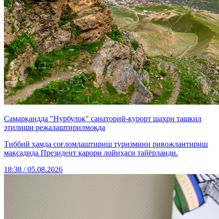
Самарқандда "Нурбулоқ" санаторий-курорт шаҳри ташкил
этилиши режалаштирилмоқда
Тиббий ҳамда соғломлаштириш туризмини ривожлантириш
мақсадида Президент қарори лойиҳаси тайёрланди.
18:38 / 05.08.2026