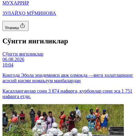
МУҲАРРИР
ЗУЛАЙҲО МЎМИНОВА
Уланиш
Cўнгги янгиликлар
Cўнгги янгиликлар
06.08.2026
10:04
Конгода Эбола эпидемияси авж олмоқда —янги ҳолатларнинг
асосий қисми номаълум манбалардан
Касалланганлар сони 3 874 нафарга, қурбонлар сони эса 1 751
нафарга етди.