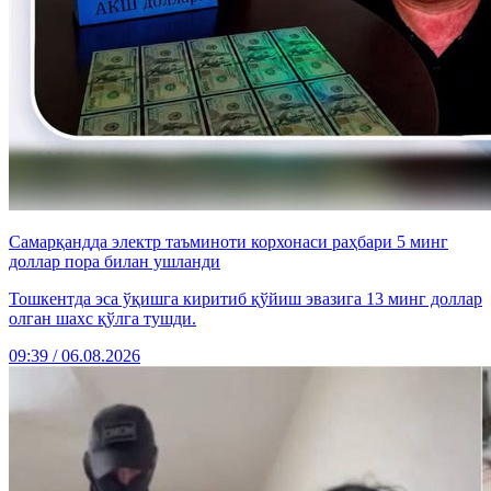
Самарқандда электр таъминоти корхонаси раҳбари 5 минг
доллар пора билан ушланди
Тошкентда эса ўқишга киритиб қўйиш эвазига 13 минг доллар
олган шахс қўлга тушди.
09:39 / 06.08.2026