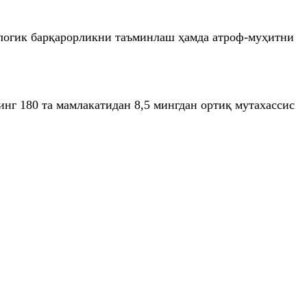
ологик барқарорликни таъминлаш ҳамда атроф-муҳитни
инг 180 та мамлакатидан 8,5 мингдан ортиқ мутахассис