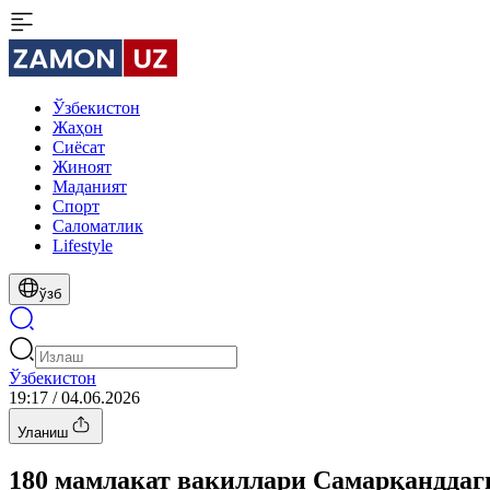
Ўзбекистон
Жаҳон
Сиёсат
Жиноят
Маданият
Спорт
Cаломатлик
Lifestyle
ўзб
Ўзбекистон
19:17 / 04.06.2026
Уланиш
180 мамлакат вакиллари Самарқанддаг