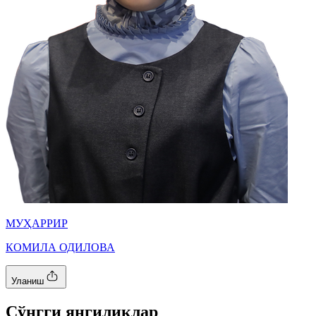
МУҲАРРИР
КОМИЛА ОДИЛОВА
Уланиш
Cўнгги янгиликлар