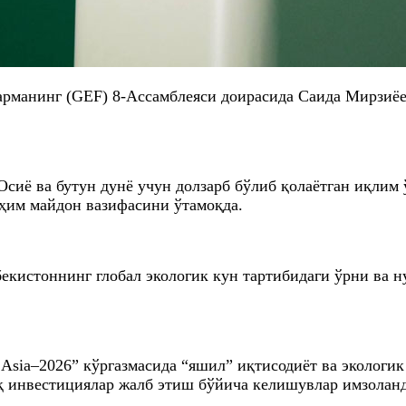
арманинг (GEF) 8-Ассамблеяси доирасида Саида Мирзиё
иё ва бутун дунё учун долзарб бўлиб қолаётган иқлим 
ҳим майдон вазифасини ўтамоқда.
екистоннинг глобал экологик кун тартибидаги ўрни ва н
 Asia–2026” кўргазмасида “яшил” иқтисодиёт ва эколог
иқ инвестициялар жалб этиш бўйича келишувлар имзолан