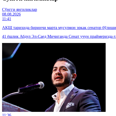
Cўнгги янгиликлар
08.08.2026
11:41
АҚШ тарихида биринчи марта мусулмон эркак сенатор бўлиш
41 ёшлик Абдул Эл-Саед Мичиганда Сенат учун праймеризда ғ
11:36