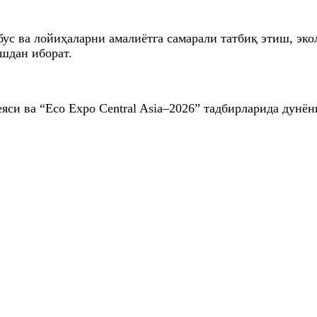
ус ва лойиҳаларни амалиётга самарали татбиқ этиш, эк
ишдан иборат.
си ва “Eco Expo Central Asia–2026” тадбирларида дунён