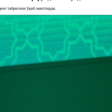
ент табригини ўқиб эшиттирди.