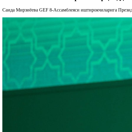
Саида Мирзиёева GEF 8-Ассамблеяси иштирокчиларига Презид