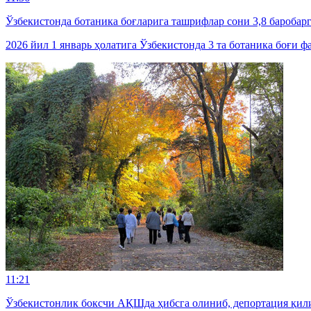
Ўзбекистонда ботаника боғларига ташрифлар сони 3,8 баробар
2026 йил 1 январь ҳолатига Ўзбекистонда 3 та ботаника боғи 
11:21
Ўзбекистонлик боксчи АҚШда ҳибсга олиниб, депортация қил