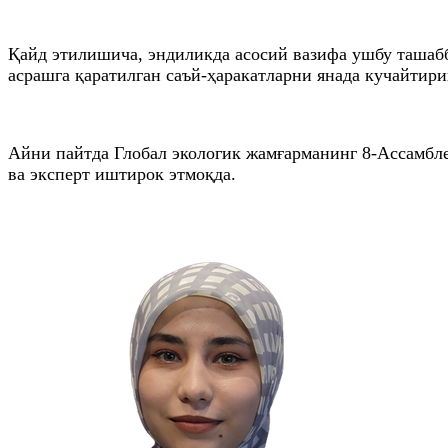
Қайд этилишича, эндиликда асосий вазифа ушбу ташабб
асрашга қаратилган саъй-ҳаракатларни янада кучайтир
Айни пайтда Глобал экологик жамғарманинг 8-Ассамблея
ва эксперт иштирок этмоқда.