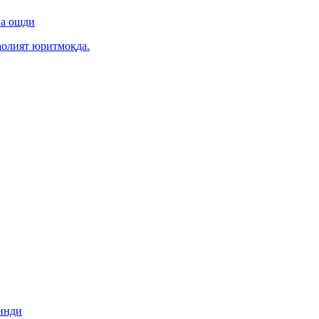
га ошди
фаолият юритмоқда.
инди