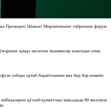
ева Президент Шавкат Мирзиёевнинг табригини форум
ўзгариши ҳамда экологик муаммолар юзасидан очиқ
уфузи тобора ортиб бораётганини яна бир бор намоён
ик лойиҳаларни қўллаб-қувватлаш мақсадида 80 миллион
ди.