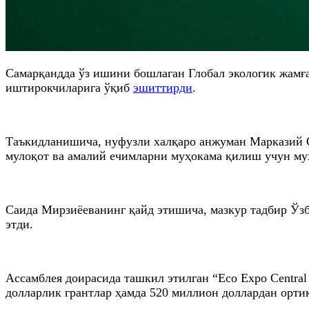
Самарқандда ўз ишини бошлаган Глобал экологик жамғ
иштирокчиларига ўқиб
эшиттирди
.
Таъкидланишича, нуфузли халқаро анжуман Марказий Ос
мулоқот ва амалий ечимларни муҳокама қилиш учун му
Саида Мирзиёеванинг қайд этишича, мазкур тадбир Ўзб
этди.
Ассамблея доирасида ташкил этилган “Eco Expo Central
долларлик грантлар ҳамда 520 миллион доллардан орт