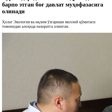
барпо этган боғ давлат муҳофазасига
олинади
Ҳолат Экология ва иқлим ўзгариши миллий қўмитаси
томонидан алоҳида назоратга олинган.