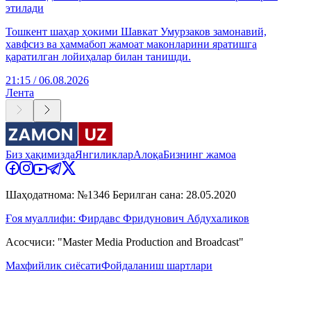
этилади
Тошкент шаҳар ҳокими Шавкат Умурзаков замонавий,
хавфсиз ва ҳаммабоп жамоат маконларини яратишга
қаратилган лойиҳалар билан танишди.
21:15 / 06.08.2026
Лента
Биз ҳақимизда
Янгиликлар
Алоқа
Бизнинг жамоа
Шаҳодатнома: №1346 Берилган сана: 28.05.2020
Ғоя муаллифи: Фирдавс Фридунович Абдухаликов
Асосчиси: "Master Media Production and Broadcast"
Махфийлик сиёсати
Фойдаланиш шартлари