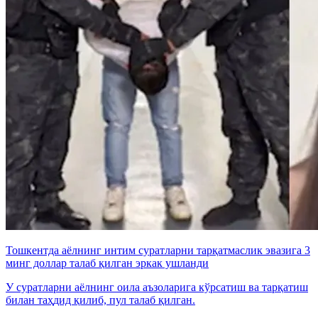
Тошкентда аёлнинг интим суратларни тарқатмаслик эвазига 3
минг доллар талаб қилган эркак ушланди
У суратларни аёлнинг оила аъзоларига кўрсатиш ва тарқатиш
билан таҳдид қилиб, пул талаб қилган.