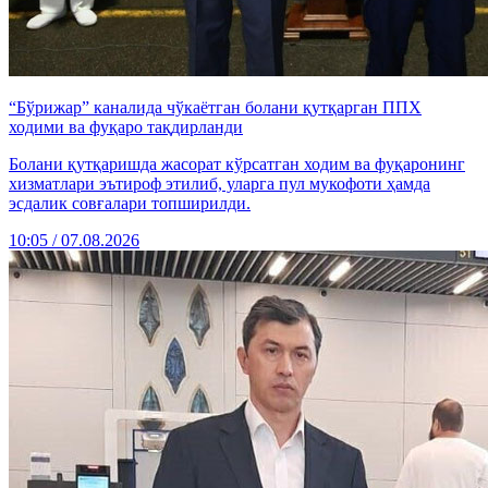
“Бўрижар” каналида чўкаётган болани қутқарган ППХ
ходими ва фуқаро тақдирланди
Болани қутқаришда жасорат кўрсатган ходим ва фуқаронинг
хизматлари эътироф этилиб, уларга пул мукофоти ҳамда
эсдалик совғалари топширилди.
10:05 / 07.08.2026