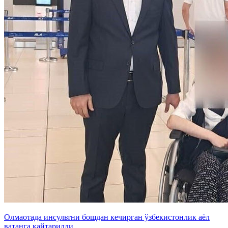
Олмаотада инсультни бошдан кечирган ўзбекистонлик аёл
ватанга қайтарилди