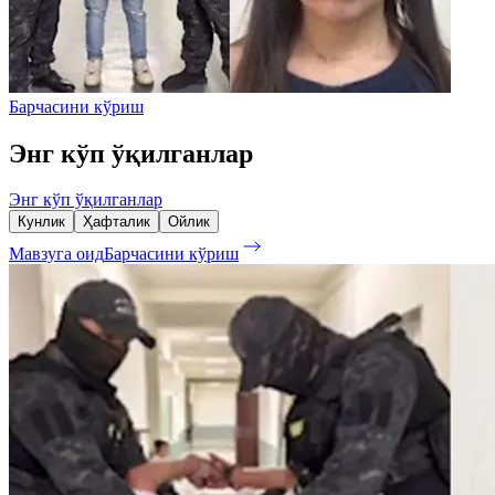
Барчасини кўриш
Энг кўп ўқилганлар
Энг кўп ўқилганлар
Кунлик
Ҳафталик
Ойлик
Мавзуга оид
Барчасини кўриш