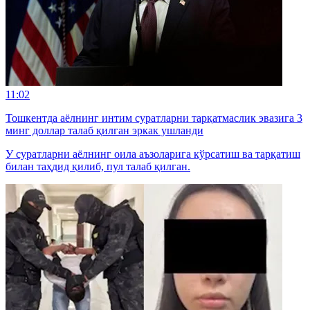
11:02
Тошкентда аёлнинг интим суратларни тарқатмаслик эвазига 3
минг доллар талаб қилган эркак ушланди
У суратларни аёлнинг оила аъзоларига кўрсатиш ва тарқатиш
билан таҳдид қилиб, пул талаб қилган.