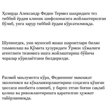
Ҳозирда Александр Федин Термиз шаҳридаги тез
тиббий ёрдам клиник шифохонасига жойлаштирилган
бўлиб, унга зарур тиббий ёрдам кўрсатилмоқда.
Шунингдек, уни муносиб яшаш шароитлари билан
таъминлаш ва Қўмита ҳузуридаги Ўрмон хўжалиги
агентлиги тизимига ишга жойлаштириш бўйича
чоралар кўрилаётгани билдирилди.
Расмий маълумотга кўра, Фединнинг мамлакат
экологияси ва кўкаламзорлаштириш соҳасига қўшган
ҳиссаси инобатга олиниб, у барпо этган боғни сақлаб
қолиш ва ривожлантиришга қаратилган ҳужжат
тайёрланмоқда.