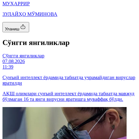
МУҲАРРИР
ЗУЛАЙҲО МЎМИНОВА
Уланиш
Cўнгги янгиликлар
Cўнгги янгиликлар
07.08.2026
11:39
Сунъий интеллект ёрдамида табиатда учрамайдиган вируслар
яратилди
АҚШ олимлари сунъий интеллект ёрдамида табиатда мавжуд
бўлмаган 16 та янги вирусни яратишга муваффақ бўлди.