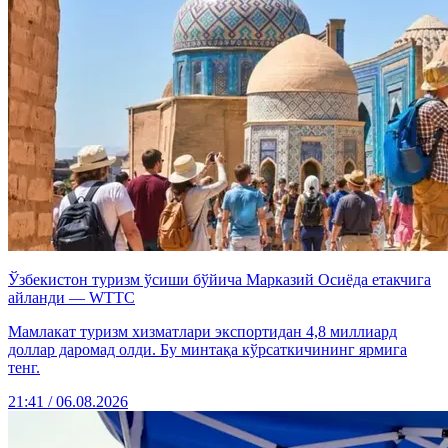
Ўзбекистон туризм ўсиши бўйича Марказий Осиёда етакчига
айланди — WTTC
Мамлакат туризм хизматлари экспортидан 4,8 миллиард
доллар даромад олди. Бу минтақа кўрсаткичининг ярмига
тенг.
21:41 / 06.08.2026