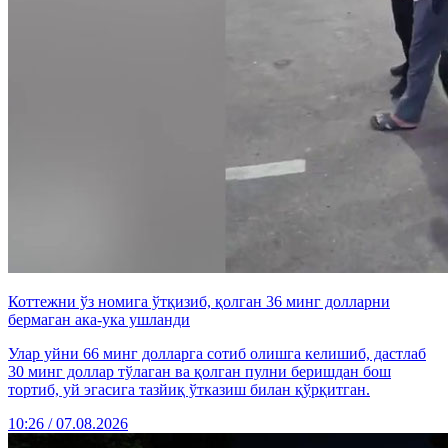
Коттежни ўз номига ўтқизиб, қолган 36 минг долларни
бермаган ака-ука ушланди
Улар уйни 66 минг долларга сотиб олишга келишиб, дастлаб
30 минг доллар тўлаган ва қолган пулни беришдан бош
тортиб, уй эгасига тазйиқ ўтказиш билан қўрқитган.
10:26 / 07.08.2026