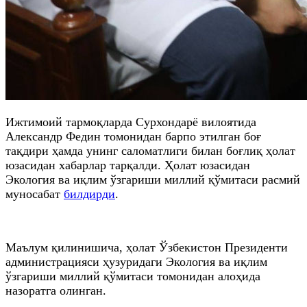
Ижтимоий тармоқларда Сурхондарё вилоятида
Александр Федин томонидан барпо этилган боғ
тақдири ҳамда унинг саломатлиги билан боғлиқ ҳолат
юзасидан хабарлар тарқалди. Ҳолат юзасидан
Экология ва иқлим ўзгариши миллий қўмитаси расмий
муносабат
билдирди
.
Маълум қилинишича, ҳолат Ўзбекистон Президенти
администрацияси ҳузуридаги Экология ва иқлим
ўзгариши миллий қўмитаси томонидан алоҳида
назоратга олинган.