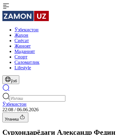
Ўзбекистон
Жаҳон
Сиёсат
Жиноят
Маданият
Спорт
Cаломатлик
Lifestyle
ўзб
Ўзбекистон
22:08 / 06.06.2026
Уланиш
Сурхондарёдаги Александр Федин