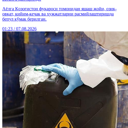
Аёлга Қозоғистон фуқароси томонидан яшаш жойи, озиқ-
овқат, кийим-кечак ва ҳужжатларни расмийлаштиришда
бепул кўмак берилган.
01:23 / 07.08.2026