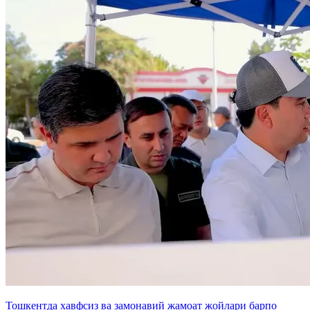
Тошкентда хавфсиз ва замонавий жамоат жойлари барпо