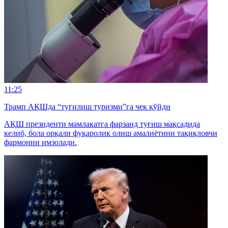
11:25
Трамп АҚШда “туғилиш туризми”га чек қўйди
АҚШ президенти мамлакатга фарзанд туғиш мақсадида
келиб, бола орқали фуқаролик олиш амалиётини тақиқловчи
фармонни имзолади.