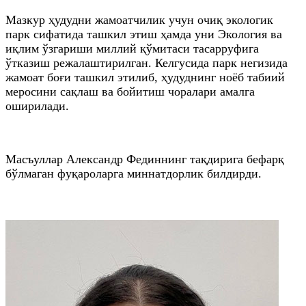
Мазкур ҳудудни жамоатчилик учун очиқ экологик
парк сифатида ташкил этиш ҳамда уни Экология ва
иқлим ўзгариши миллий қўмитаси тасарруфига
ўтказиш режалаштирилган. Келгусида парк негизида
жамоат боғи ташкил этилиб, ҳудуднинг ноёб табиий
меросини сақлаш ва бойитиш чоралари амалга
оширилади.
Масъуллар Александр Фединнинг тақдирига бефарқ
бўлмаган фуқароларга миннатдорлик билдирди.