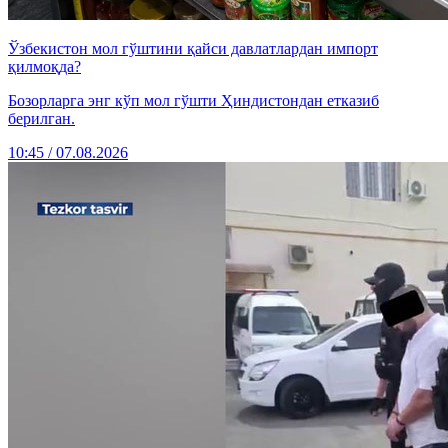
Ўзбекистон мол гўштини қайси давлатлардан импорт
қилмоқда?
Бозорларга энг кўп мол гўшти Ҳиндистондан етказиб
берилган.
10:45 / 07.08.2026