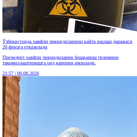
Ўзбекистонда хавфли чиқиндиларини қайта ишлаш даражаси
20 фоизга етказилади
Президент хавфли чиқиндиларни бошқариш тизимини
такомиллаштиришга оид қарорни имзолади.
21:57 / 06.08.2026