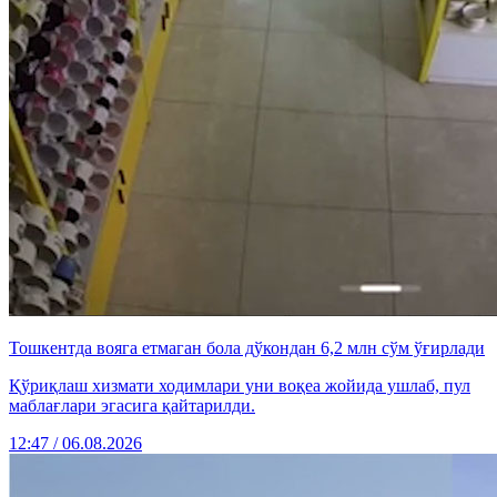
Тошкентда вояга етмаган бола дўкондан 6,2 млн сўм ўғирлади
Қўриқлаш хизмати ходимлари уни воқеа жойида ушлаб, пул
маблағлари эгасига қайтарилди.
12:47 / 06.08.2026