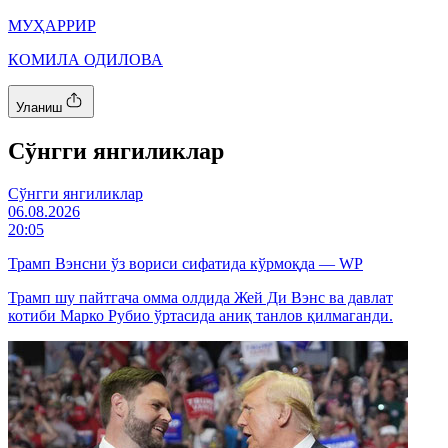
МУҲАРРИР
КОМИЛА ОДИЛОВА
Уланиш
Cўнгги янгиликлар
Cўнгги янгиликлар
06.08.2026
20:05
Трамп Вэнсни ўз вориси сифатида кўрмоқда — WP
Трамп шу пайтгача омма олдида Жей Ди Вэнс ва давлат
котиби Марко Рубио ўртасида аниқ танлов қилмаганди.