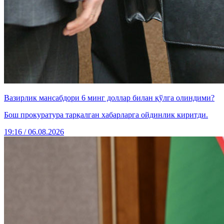
Вазирлик мансабдори 6 минг доллар билан қўлга олиндими?
Бош прокуратура тарқалган хабарларга ойдинлик киритди.
19:16 / 06.08.2026