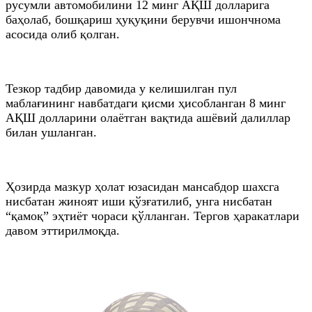
русумли автомобилини 12 минг АҚШ долларига
баҳолаб, бошқариш ҳуқуқини берувчи ишончнома
асосида олиб қолган.
Тезкор тадбир давомида у келишилган пул
маблағининг навбатдаги қисми ҳисобланган 8 минг
АҚШ долларини олаётган вақтида ашёвий далиллар
билан ушланган.
Ҳозирда мазкур ҳолат юзасидан мансабдор шахсга
нисбатан жиноят иши қўзғатилиб, унга нисбатан
“қамоқ” эҳтиёт чораси қўлланган. Тергов ҳаракатлари
давом эттирилмоқда.