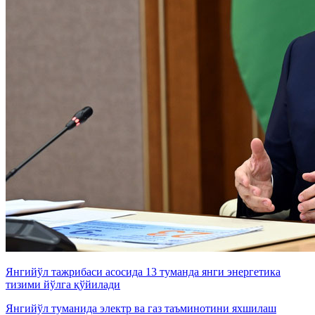
Янгийўл тажрибаси асосида 13 туманда янги энергетика
тизими йўлга қўйилади
Янгийўл туманида электр ва газ таъминотини яхшилаш