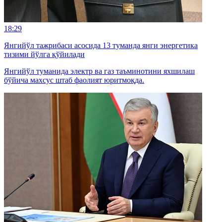
18:29
Янгийўл тажрибаси асосида 13 туманда янги энергетика
тизими йўлга қўйилади
Янгийўл туманида электр ва газ таъминотини яхшилаш
бўйича махсус штаб фаолият юритмоқда.