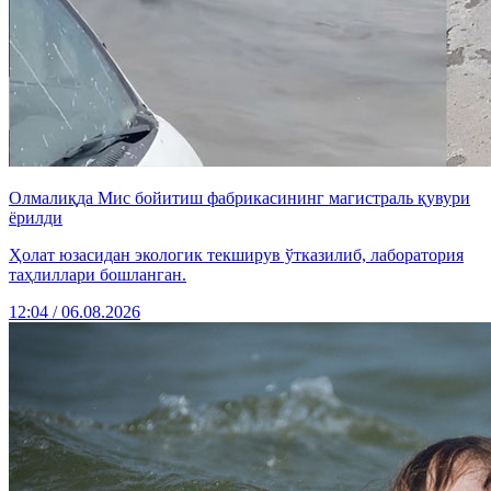
Олмалиқда Мис бойитиш фабрикасининг магистраль қувури
ёрилди
Ҳолат юзасидан экологик текширув ўтказилиб, лаборатория
таҳлиллари бошланган.
12:04 / 06.08.2026