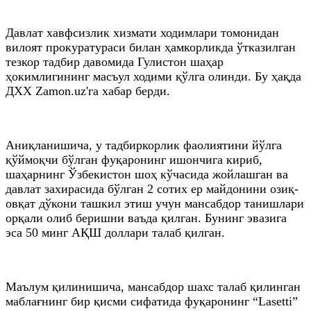
Давлат хавфсизлик хизмати ходимлари томонидан
вилоят прокуратураси билан ҳамкорликда ўтказилган
тезкор тадбир давомида Гулистон шаҳар
ҳокимлигининг масъул ходими қўлга олинди. Бу ҳақда
ДХХ Zamon.uz'га хабар берди.
Аниқланишича, у тадбиркорлик фаолиятини йўлга
қўймоқчи бўлган фуқаронинг ишончига кириб,
шаҳарнинг Ўзбекистон шоҳ кўчасида жойлашган ва
давлат захирасида бўлган 2 сотих ер майдонини озиқ-
овқат дўкони ташкил этиш учун мансабдор танишлари
орқали олиб беришни ваъда қилган. Бунинг эвазига
эса 50 минг АҚШ доллари талаб қилган.
Маълум қилинишича, мансабдор шахс талаб қилинган
маблағнинг бир қисми сифатида фуқаронинг “Lasetti”