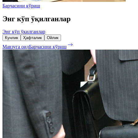
Барчасини кўриш
Энг кўп ўқилганлар
Энг кўп ўқилганлар
Кунлик
Ҳафталик
Ойлик
Мавзуга оид
Барчасини кўриш