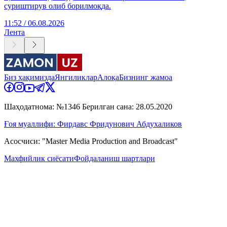
суриштирув олиб борилмоқда.
11:52 / 06.08.2026
Лента
Биз ҳақимизда
Янгиликлар
Алоқа
Бизнинг жамоа
Шаҳодатнома: №1346 Берилган сана: 28.05.2020
Ғоя муаллифи: Фирдавс Фридунович Абдухаликов
Асосчиси: "Master Media Production and Broadcast"
Махфийлик сиёсати
Фойдаланиш шартлари