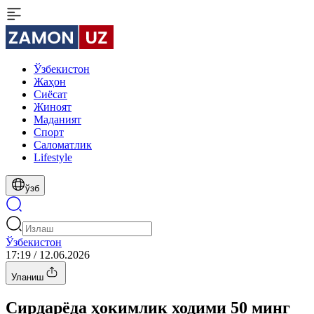
Ўзбекистон
Жаҳон
Сиёсат
Жиноят
Маданият
Спорт
Cаломатлик
Lifestyle
ўзб
Ўзбекистон
17:19 / 12.06.2026
Уланиш
Сирдарёда ҳокимлик ходими 50 минг