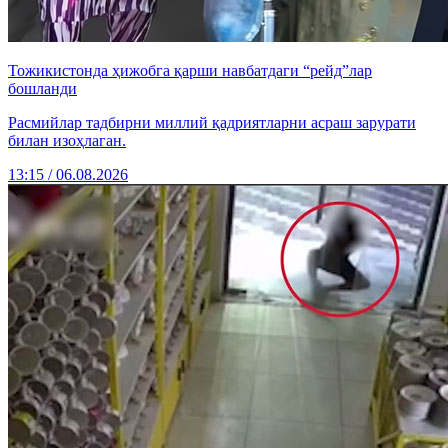
Тожикистонда ҳижобга қарши навбатдаги “рейд”лар
бошланди
Расмийлар тадбирни миллий қадриятларни асраш зарурати
билан изоҳлаган.
13:15 / 06.08.2026