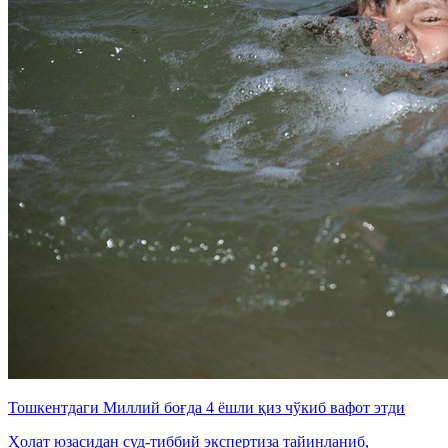
Тошкентдаги Миллий боғда 4 ёшли қиз чўкиб вафот этди
Ҳолат юзасидан суд-тиббий экспертиза тайинланиб,