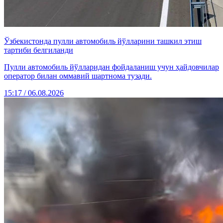
Ўзбекистонда пулли автомобиль йўлларини ташкил этиш
тартиби белгиланди
Пулли автомобиль йўлларидан фойдаланиш учун ҳайдовчилар
оператор билан оммавий шартнома тузади.
15:17 / 06.08.2026