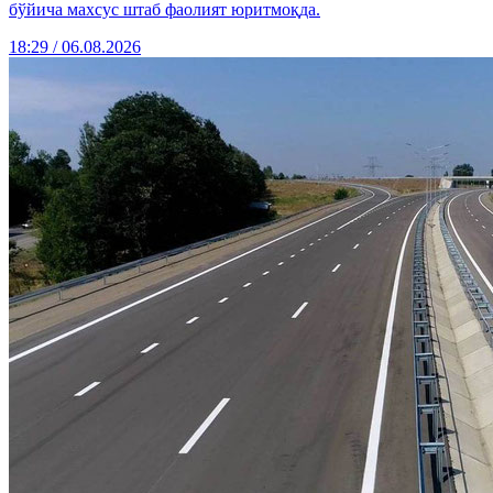
бўйича махсус штаб фаолият юритмоқда.
18:29 / 06.08.2026