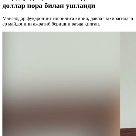
доллар пора билан ушланди
Мансабдор фуқаронинг ишончига кириб, давлат захирасидаги
ер майдонини ажратиб беришни ваъда қилган.