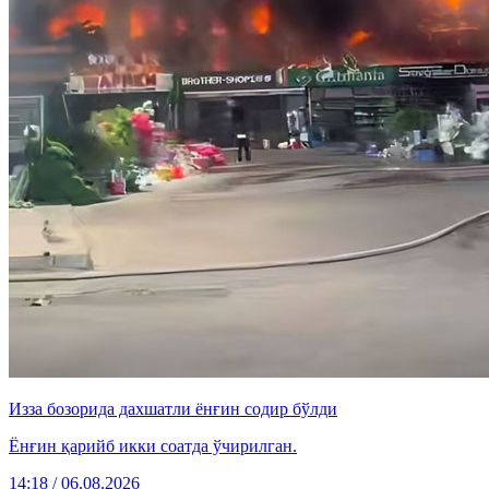
Изза бозорида дахшатли ёнғин содир бўлди
Ёнғин қарийб икки соатда ўчирилган.
14:18 / 06.08.2026