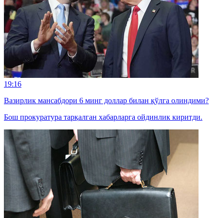
19:16
Вазирлик мансабдори 6 минг доллар билан қўлга олиндими?
Бош прокуратура тарқалган хабарларга ойдинлик киритди.