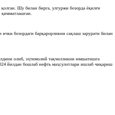
 қолган. Шу билан бирга, улгуржи бозорда ёқилғи
а қимматлашган.
и ички бозордаги барқарорликни сақлаш зарурати билан
 олдини олиб, эҳтимолий тақчилликни юмшатишга
2024 йилдан бошлаб нефть маҳсулотлари ишлаб чиқариш