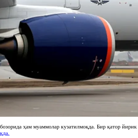
 бозорида ҳам муаммолар кузатилмоқда. Бир қатор йирик
қда.