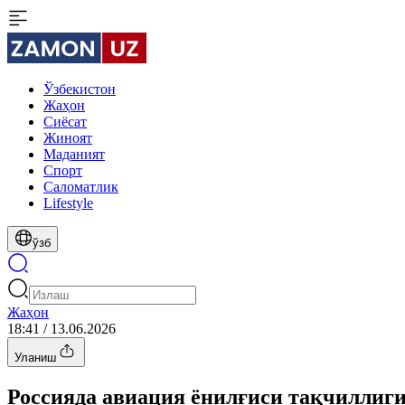
Ўзбекистон
Жаҳон
Сиёсат
Жиноят
Маданият
Спорт
Cаломатлик
Lifestyle
ўзб
Жаҳон
18:41 / 13.06.2026
Уланиш
Россияда авиация ёнилғиси тақчиллиги