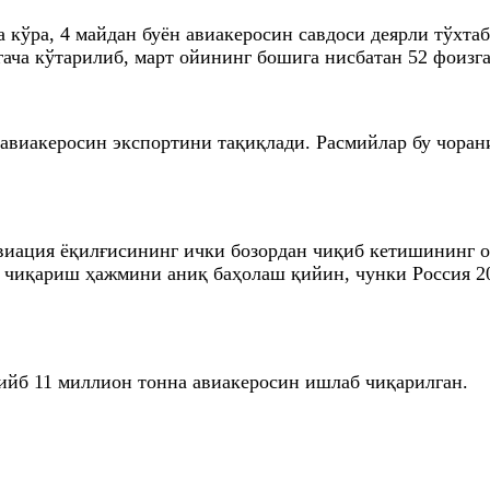
кўра, 4 майдан буён авиакеросин савдоси деярли тўхтаб
гача кўтарилиб, март ойининг бошига нисбатан 52 фоизг
 авиакеросин экспортини тақиқлади. Расмийлар бу чоран
авиация ёқилғисининг ички бозордан чиқиб кетишининг
б чиқариш ҳажмини аниқ баҳолаш қийин, чунки Россия 
рийб 11 миллион тонна авиакеросин ишлаб чиқарилган.