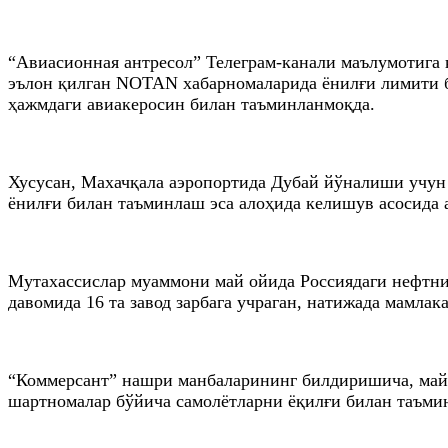
“Авиасионная антресол” Телеграм-канали маълумотига 
эълон қилган NOTAN хабарномаларида ёнилғи лимити б
ҳажмдаги авиакеросин билан таъминланмоқда.
Хусусан, Махачқала аэропортида Дубай йўналиши учун 
ёнилғи билан таъминлаш эса алоҳида келишув асосида
Мутахассислар муаммони май ойида Россиядаги нефтни
давомида 16 та завод зарбага учраган, натижада мамла
“Коммерсант” нашри манбаларининг билдиришича, май о
шартномалар бўйича самолётларни ёқилғи билан таъми