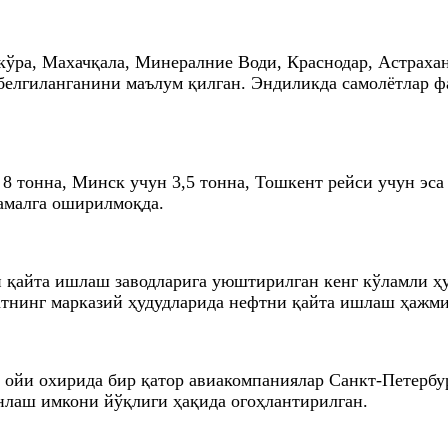
кўра, Махачқала, Минералние Води, Краснодар, Астраха
елгиланганини маълум қилган. Эндиликда самолётлар фа
8 тонна, Минск учун 3,5 тонна, Тошкент рейси учун эса
 амалга оширилмоқда.
 қайта ишлаш заводларига уюштирилган кенг кўламли ҳу
катнинг марказий ҳудудларида нефтни қайта ишлаш ҳажми
йи охирида бир қатор авиакомпаниялар Санкт-Петербург
нлаш имкони йўқлиги ҳақида огоҳлантирилган.