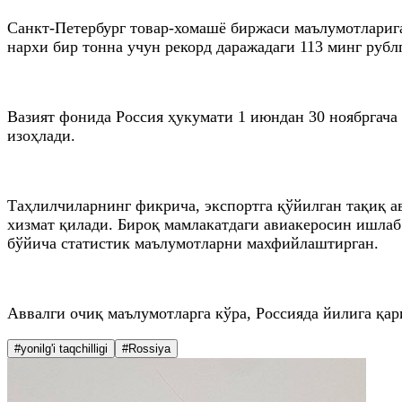
Санкт-Петербург товар-хомашё биржаси маълумотларига 
нархи бир тонна учун рекорд даражадаги 113 минг рубл
Вазият фонида Россия ҳукумати 1 июндан 30 ноябргача
изоҳлади.
Таҳлилчиларнинг фикрича, экспортга қўйилган тақиқ 
хизмат қилади. Бироқ мамлакатдаги авиакеросин ишла
бўйича статистик маълумотларни махфийлаштирган.
Аввалги очиқ маълумотларга кўра, Россияда йилига қа
#yonilg'i taqchilligi
#Rossiya