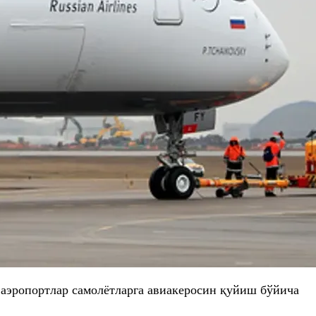
 аэропортлар самолётларга авиакеросин қуйиш бўйича