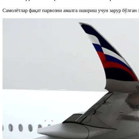
Самолётлар фақат парвозни амалга ошириш учун зарур бўлган