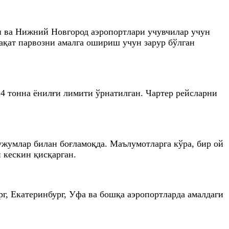
н ва Нижний Новгород аэропортлари учувчилар учун
қат парвозни амалга ошириш учун зарур бўлган
 4 тонна ёнилғи лимити ўрнатилган. Чартер рейсларни
жумлар билан боғламоқда. Маълумотларга кўра, бир ой
 кескин қисқарган.
, Екатеринбург, Уфа ва бошқа аэропортларда амалдаги