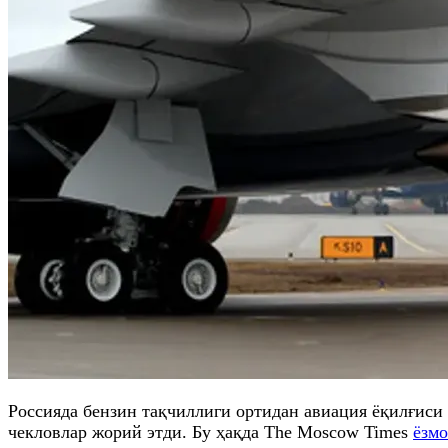
Россияда бензин тақчиллиги ортидан авиация ёқилғиси
чекловлар жорий этди. Бу ҳақда The Moscow Times
ёзмо