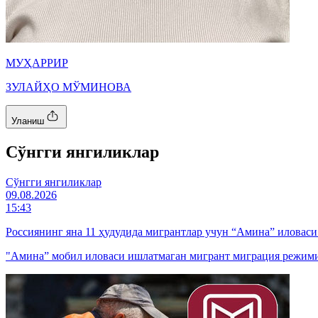
МУҲАРРИР
ЗУЛАЙҲО МЎМИНОВА
Уланиш
Cўнгги янгиликлар
Cўнгги янгиликлар
09.08.2026
15:43
Россиянинг яна 11 ҳудудида мигрантлар учун “Амина” иловас
"Амина” мобил иловаси ишлатмаган мигрант миграция режими