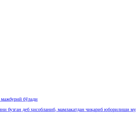
и мажбурий бўлади
ни бузган деб ҳисобланиб, мамлакатдан чиқариб юборилиши м