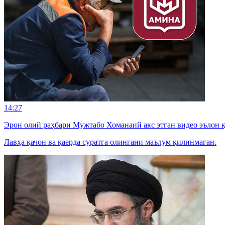
14:27
Эрон олий раҳбари Мужтабо Хоманаий акс этган видео эълон 
Лавҳа қачон ва қаерда суратга олингани маълум қилинмаган.