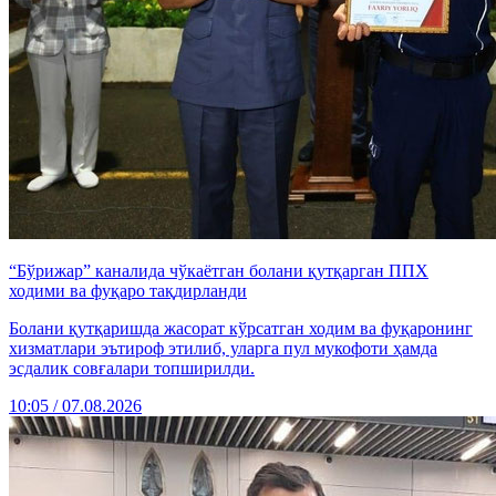
“Бўрижар” каналида чўкаётган болани қутқарган ППХ
ходими ва фуқаро тақдирланди
Болани қутқаришда жасорат кўрсатган ходим ва фуқаронинг
хизматлари эътироф этилиб, уларга пул мукофоти ҳамда
эсдалик совғалари топширилди.
10:05 / 07.08.2026