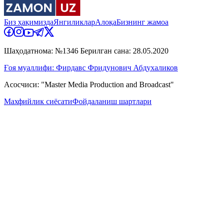
Биз ҳақимизда
Янгиликлар
Алоқа
Бизнинг жамоа
Шаҳодатнома: №1346 Берилган сана: 28.05.2020
Ғоя муаллифи: Фирдавс Фридунович Абдухаликов
Асосчиси: "Master Media Production and Broadcast"
Махфийлик сиёсати
Фойдаланиш шартлари