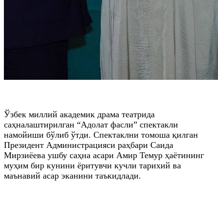
Ўзбек миллий академик драма театрида
саҳналаштирилган “Адолат фасли” спектакли
намойиши бўлиб ўтди. Спектаклни томоша қилган
Президент Администрацияси раҳбари Саида
Мирзиёева ушбу саҳна асари Амир Темур ҳаётининг
муҳим бир кунини ёритувчи кучли тарихий ва
маънавий асар эканини таъкидлади.