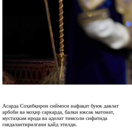
Асарда Соҳибқирон сиймоси нафақат буюк давлат
арбоби ва моҳир саркарда, балки юксак матонат,
мустаҳкам ирода ва адолат тимсоли сифатида
гавдалантирилгани қайд этилди.