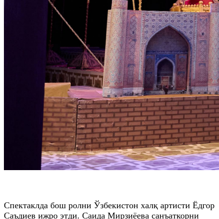
Спектаклда бош ролни Ўзбекистон халқ артисти Ёдгор
Саъдиев ижро этди. Саида Мирзиёева санъаткорни