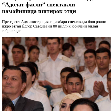
“Адолат фасли” спектакли
намойишида иштирок этди
Президент Администрацияси раҳбари спектаклда бош ролни
ижро этган Ёдгор Саъдиевни 80 йиллик юбилейи билан
табриклади.