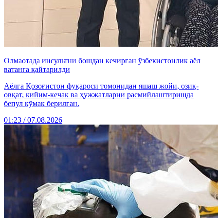
Олмаотада инсультни бошдан кечирган ўзбекистонлик аёл
ватанга қайтарилди
Аёлга Қозоғистон фуқароси томонидан яшаш жойи, озиқ-
овқат, кийим-кечак ва ҳужжатларни расмийлаштиришда
бепул кўмак берилган.
01:23 / 07.08.2026