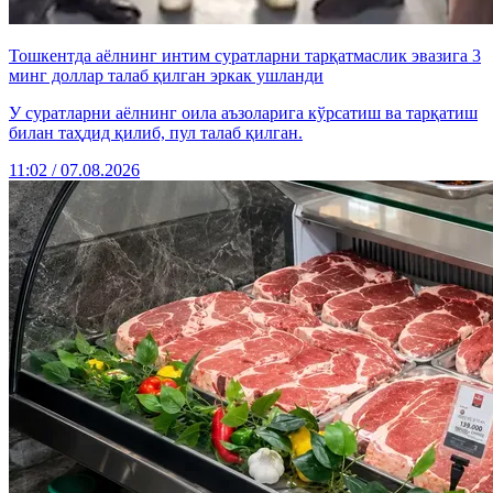
Тошкентда аёлнинг интим суратларни тарқатмаслик эвазига 3
минг доллар талаб қилган эркак ушланди
У суратларни аёлнинг оила аъзоларига кўрсатиш ва тарқатиш
билан таҳдид қилиб, пул талаб қилган.
11:02 / 07.08.2026