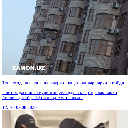
Тошкентда квартира нархлари ошди, ҳовлилар нархи пасайди
Пойтахтдаги янги қурилган уйлардаги квартиралар нархи
йиллик ҳисобда 5 фоизга қимматлашган.
12:19 / 07.08.2026