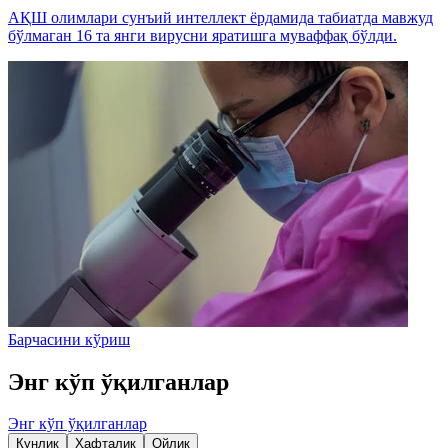
АҚШ олимлари сунъий интеллект ёрдамида табиатда мавжуд
бўлмаган 16 та янги вирусни яратишга муваффақ бўлди.
Барчасини кўриш
Энг кўп ўқилганлар
Энг кўп ўқилганлар
Кунлик
Ҳафталик
Ойлик