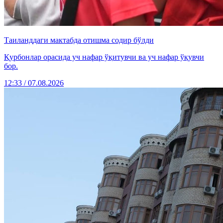
Таиланддаги мактабда отишма содир бўлди
Қурбонлар орасида уч нафар ўқитувчи ва уч нафар ўқувчи
бор.
12:33 / 07.08.2026