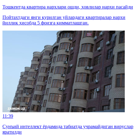
Тошкентда квартира нархлари ошди, ҳовлилар нархи пасайди
Пойтахтдаги янги қурилган уйлардаги квартиралар нархи
йиллик ҳисобда 5 фоизга қимматлашган.
11:39
Сунъий интеллект ёрдамида табиатда учрамайдиган вируслар
яратилди