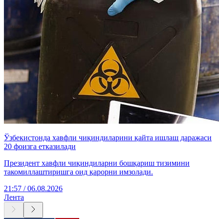
Ўзбекистонда хавфли чиқиндиларини қайта ишлаш даражаси
20 фоизга етказилади
Президент хавфли чиқиндиларни бошқариш тизимини
такомиллаштиришга оид қарорни имзолади.
21:57 / 06.08.2026
Лента