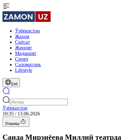
Ўзбекистон
Жаҳон
Сиёсат
Жиноят
Маданият
Спорт
Cаломатлик
Lifestyle
ўзб
Ўзбекистон
10:35 / 13.06.2026
Уланиш
Саида Мирзиёева Миллий театрда