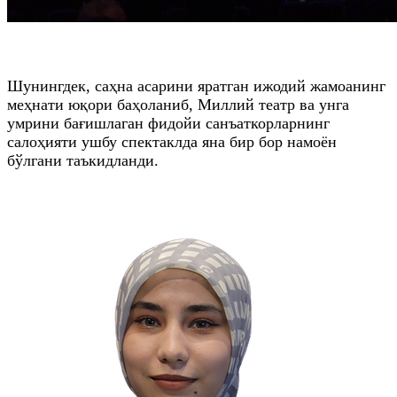
Шунингдек, саҳна асарини яратган ижодий жамоанинг
меҳнати юқори баҳоланиб, Миллий театр ва унга
умрини бағишлаган фидойи санъаткорларнинг
салоҳияти ушбу спектаклда яна бир бор намоён
бўлгани таъкидланди.