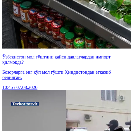
Ўзбекистон мол гўштини қайси давлатлардан импорт
қилмоқда?
Бозорларга энг кўп мол гўшти Ҳиндистондан етказиб
берилган.
10:45 / 07.08.2026