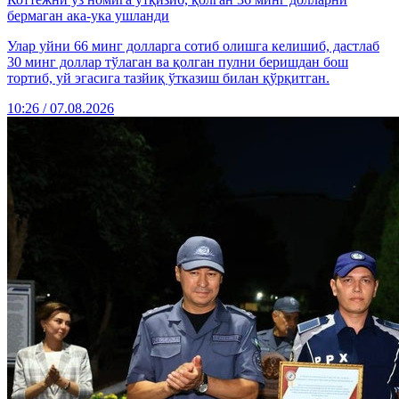
бермаган ака-ука ушланди
Улар уйни 66 минг долларга сотиб олишга келишиб, дастлаб
30 минг доллар тўлаган ва қолган пулни беришдан бош
тортиб, уй эгасига тазйиқ ўтказиш билан қўрқитган.
10:26 / 07.08.2026