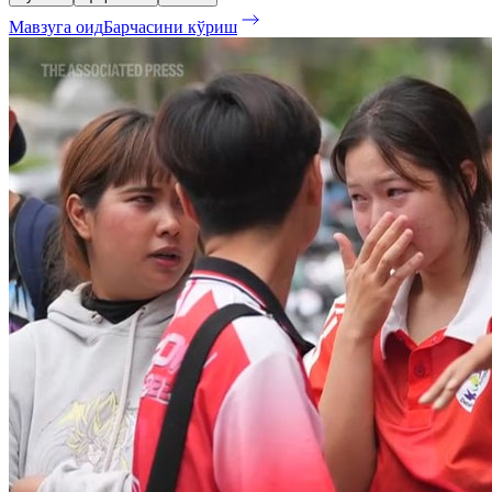
Мавзуга оид
Барчасини кўриш