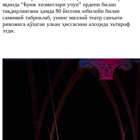
яқинда “Буюк хизматлари учун” ордени билан
тақдирлангани ҳамда 80 йиллик юбилейи билан
самимий табриклаб, унинг миллий театр санъати
ривожига қўшган улкан ҳиссасини алоҳида эътироф
этди.