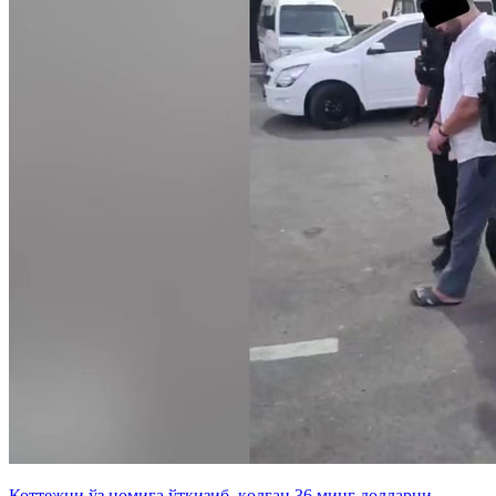
Коттежни ўз номига ўтқизиб, қолган 36 минг долларни