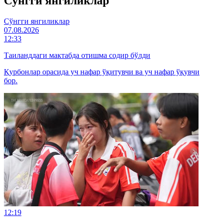
Cўнгги янгиликлар
Cўнгги янгиликлар
07.08.2026
12:33
Таиланддаги мактабда отишма содир бўлди
Қурбонлар орасида уч нафар ўқитувчи ва уч нафар ўқувчи
бор.
12:19