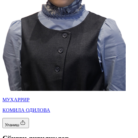
МУҲАРРИР
КОМИЛА ОДИЛОВА
Уланиш