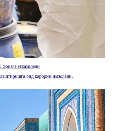
 фоизга етказилади
лаштиришга оид қарорни имзолади.