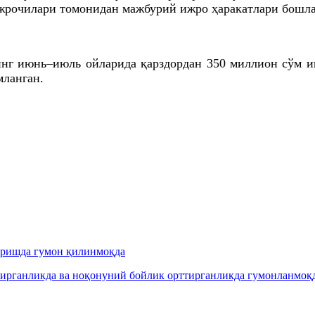
ижрочилари томонидан мажбурий ижро ҳаракатлари бошла
инг июнь–июль ойларида қарздордан 350 миллион сўм
мланган.
иришда гумон қилинмоқда
рганликда ва ноқонуний бойлик орттирганликда гумонланмоқда