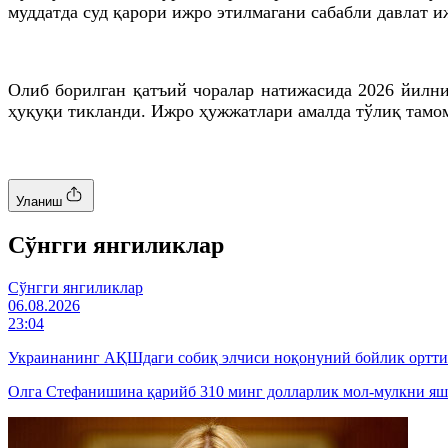
муддатда суд қарори ижро этилмагани сабабли давлат 
Олиб борилган қатъий чоралар натижасида 2026 йилн
ҳуқуқи тикланди. Ижро ҳужжатлари амалда тўлиқ тамо
Уланиш
Cўнгги янгиликлар
Cўнгги янгиликлар
06.08.2026
23:04
Украинанинг АҚШдаги собиқ элчиси ноқонуний бойлик ортт
Олга Стефанишина қарийб 310 минг долларлик мол-мулкни яши