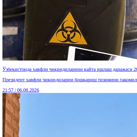
Ўзбекистонда хавфли чиқиндиларини қайта ишлаш даражаси 20
Президент хавфли чиқиндиларни бошқариш тизимини такомил
21:57 / 06.08.2026