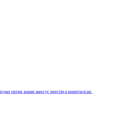
гдан ортиқ киши махсус реестрга киритилган.