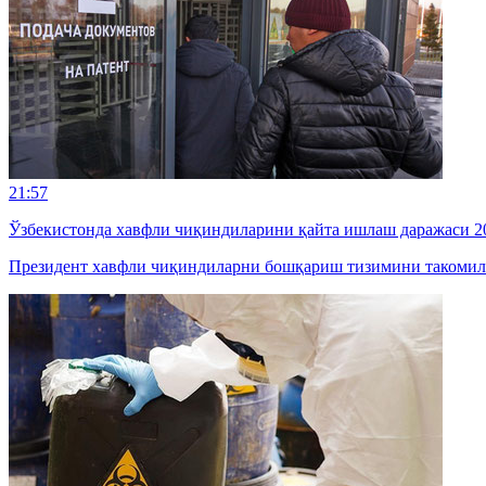
21:57
Ўзбекистонда хавфли чиқиндиларини қайта ишлаш даражаси 20
Президент хавфли чиқиндиларни бошқариш тизимини такомил