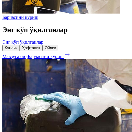
Барчасини кўриш
Энг кўп ўқилганлар
Энг кўп ўқилганлар
Кунлик
Ҳафталик
Ойлик
Мавзуга оид
Барчасини кўриш