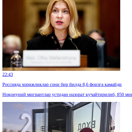
22:43
Россияда хорижликлар сони бир йилда 8,6 фоизга камайди
Ноқонуний мигрантлар устидан назорат кучайтирилиб, 850 мин