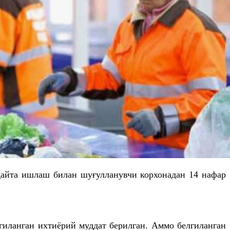
 қайта ишлаш билан
шуғулланувчи
корхонадан 14 нафар
лгиланган ихтиёрий муддат берилган. Аммо белгиланган