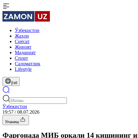
Ўзбекистон
Жаҳон
Сиёсат
Жиноят
Маданият
Спорт
Cаломатлик
Lifestyle
ўзб
Ўзбекистон
19:57 / 08.07.2026
Уланиш
Фарғонада МИБ орқали 14 кишининг и