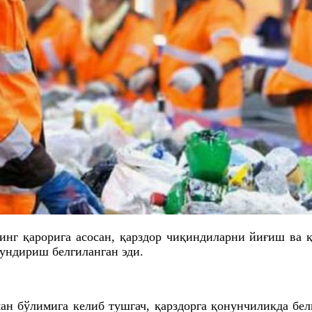
инг қарорига асосан, қарздор чиқиндиларни йиғиш ва
ундириш белгиланган эди.
ан бўлимига келиб
тушгач
, қарздорга қонунчиликда бе