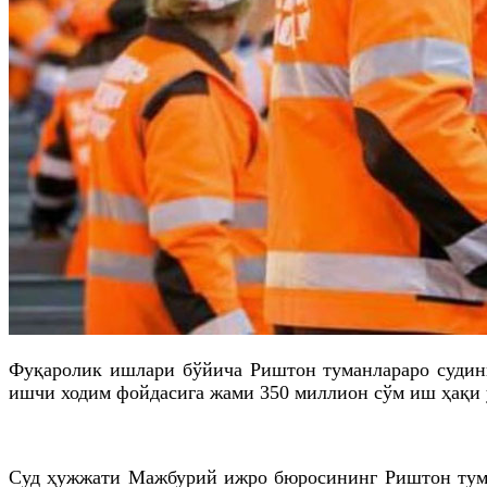
Фуқаролик ишлари бўйича
Риштон
туманлараро судин
ишчи ходим фойдасига жами 350 миллион сўм иш
ҳақи
Суд ҳужжати Мажбурий ижро бюросининг
Риштон
тум