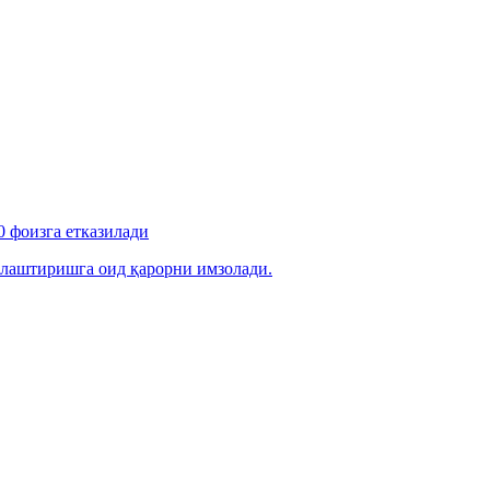
 фоизга етказилади
лаштиришга оид қарорни имзолади.