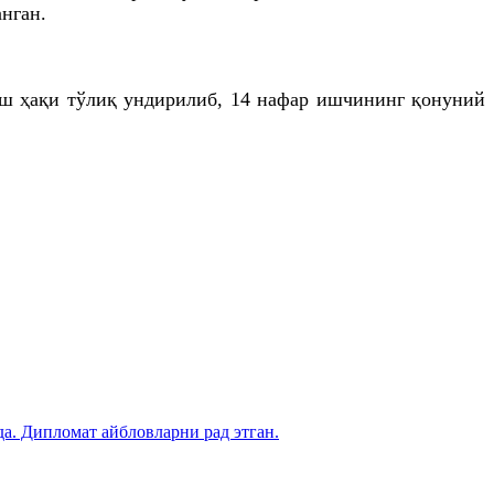
нган.
 иш
ҳақи
тўлиқ ундирилиб, 14 нафар ишчининг қонуний
. Дипломат айбловларни рад этган.