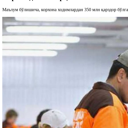
Маълум бўлишича, корхона ходимлардан 350 млн қарздор бўлга