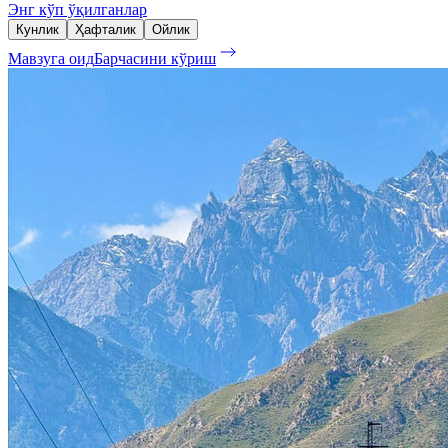
Энг кўп ўқилганлар
Кунлик
Ҳафталик
Ойлик
Мавзуга оид
Барчасини кўриш