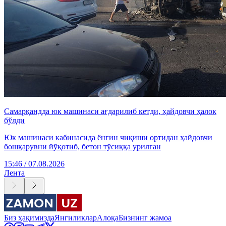
Самарқандда юк машинаси ағдарилиб кетди, ҳайдовчи ҳалок
бўлди
Юк машинаси кабинасида ёнғин чиқиши ортидан ҳайдовчи
бошқарувни йўқотиб, бетон тўсиққа урилган
15:46 / 07.08.2026
Лента
Биз ҳақимизда
Янгиликлар
Алоқа
Бизнинг жамоа