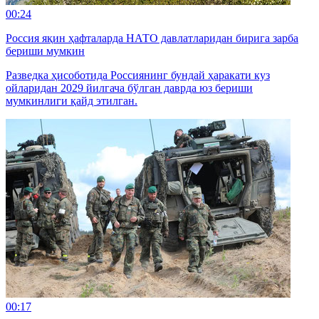
00:24
Россия яқин ҳафталарда НАТО давлатларидан бирига зарба
бериши мумкин
Разведка ҳисоботида Россиянинг бундай ҳаракати куз
ойларидан 2029 йилгача бўлган даврда юз бериши
мумкинлиги қайд этилган.
00:17