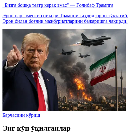
"Бизга бошқа театр керак эмас" — Ғолибаф Трампга
Эрон парламенти спикери Трампни таҳдидларни тўхтатиб,
Эрон билан боғлиқ мажбуриятларини бажаришга чақирди.
Барчасини кўриш
Энг кўп ўқилганлар