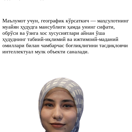
Маълумот учун, географик кўрсаткич — маҳсулотнинг
муайян ҳудудга мансублиги ҳамда унинг сифати,
обрўси ва ўзига хос хусусиятлари айнан ўша
ҳудуднинг табиий-иқлимий ва ижтимоий-маданий
омиллари билан чамбарчас боғлиқлигини тасдиқловчи
интеллектуал мулк объекти саналади.