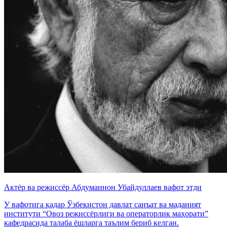
Актёр ва режиссёр Абдуманнон Убайдуллаев вафот этди
У вафотига қадар Ўзбекистон давлат санъат ва маданият
институти “Овоз режиссёрлиги ва операторлик маҳорати”
кафедрасида талаба ёшларга таълим бериб келган.