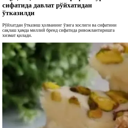
сифатида давлат рўйхатидан
ўтказилди
Рўйхатдан ўтказиш ҳолванинг ўзига хослиги ва сифатини
сақлаш ҳамда миллий бренд сифатида ривожлантиришга
хизмат қилади.