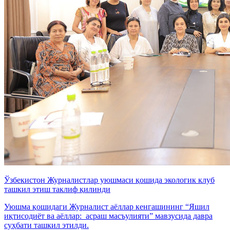
Ўзбекистон Журналистлар уюшмаси қошида экологик клуб
ташкил этиш таклиф қилинди
Уюшма қошидаги Журналист аёллар кенгашининг “Яшил
иқтисодиёт ва аёллар: асраш масъулияти” мавзусида давра
суҳбати ташкил этилди.