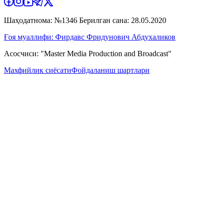
Шаҳодатнома: №1346 Берилган сана: 28.05.2020
Ғоя муаллифи: Фирдавс Фридунович Абдухаликов
Асосчиси: "Master Media Production and Broadcast"
Махфийлик сиёсати
Фойдаланиш шартлари