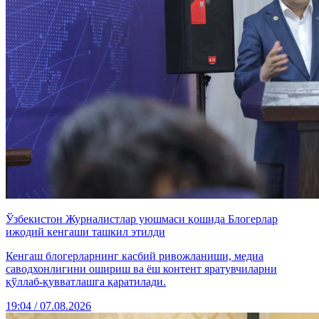
Ўзбекистон Журналистлар уюшмаси қошида Блогерлар
ижодий кенгаши ташкил этилди
Кенгаш блогерларнинг касбий ривожланиши, медиа
саводхонлигини ошириш ва ёш контент яратувчиларни
қўллаб-қувватлашга қаратилади.
19:04 / 07.08.2026