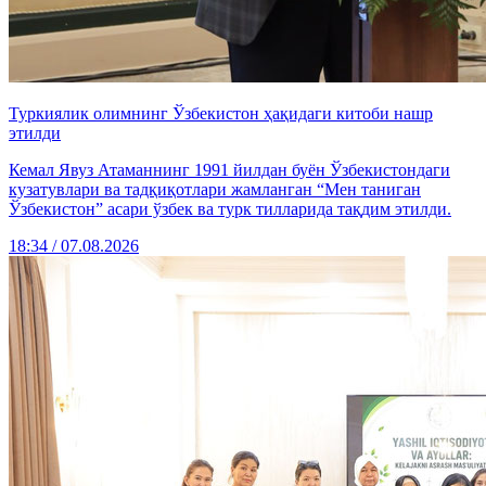
Туркиялик олимнинг Ўзбекистон ҳақидаги китоби нашр
этилди
Кемал Явуз Атаманнинг 1991 йилдан буён Ўзбекистондаги
кузатувлари ва тадқиқотлари жамланган “Мен таниган
Ўзбекистон” асари ўзбек ва турк тилларида тақдим этилди.
18:34 / 07.08.2026