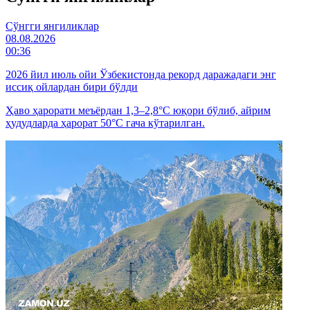
Cўнгги янгиликлар
08.08.2026
00:36
2026 йил июль ойи Ўзбекистонда рекорд даражадаги энг
иссиқ ойлардан бири бўлди
Ҳаво ҳарорати меъёрдан 1,3–2,8°C юқори бўлиб, айрим
ҳудудларда ҳарорат 50°C гача кўтарилган.