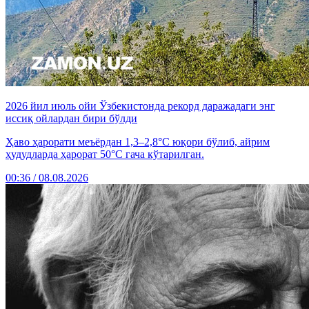
2026 йил июль ойи Ўзбекистонда рекорд даражадаги энг
иссиқ ойлардан бири бўлди
Ҳаво ҳарорати меъёрдан 1,3–2,8°C юқори бўлиб, айрим
ҳудудларда ҳарорат 50°C гача кўтарилган.
00:36 / 08.08.2026