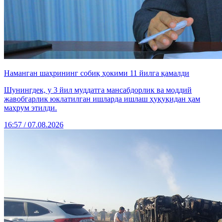
Наманган шаҳрининг собиқ ҳокими 11 йилга қамалди
Шунингдек, у 3 йил муддатга мансабдорлик ва моддий
жавобгарлик юклатилган ишларда ишлаш ҳуқуқидан ҳам
маҳрум этилди.
16:57 / 07.08.2026