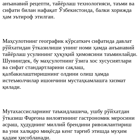
анъанавий рецепти, тайёрлаш технологияси, таъми ва
сифати билан нафақат Ўзбекистонда, балки хорижда
ҳам эътироф этилган.
Маҳсулотнинг географик кўрсаткич сифатида давлат
рўйхатидан ўтказилиши унинг номи ҳамда анъанавий
тайёрлаш усулининг ҳуқуқий ҳимоясини таъминлайди.
Шунингдек, бу маҳсулотнинг ўзига хос хусусиятлари
ва сифат стандартларини сақлаш,
қалбакилаштиришнинг олдини олиш ҳамда
истеъмолчилар ишончини мустаҳкамлашга хизмат
қилади.
Мутахассисларнинг таъкидлашича, ушбу рўйхатдан
ўтказиш Фарғона вилоятининг гастрономик меросини
асраш, ҳудуднинг миллий брендини ривожлантириш
ва уни халқаро миқёсда кенг тарғиб этишда муҳим
қадам ҳисобланади.