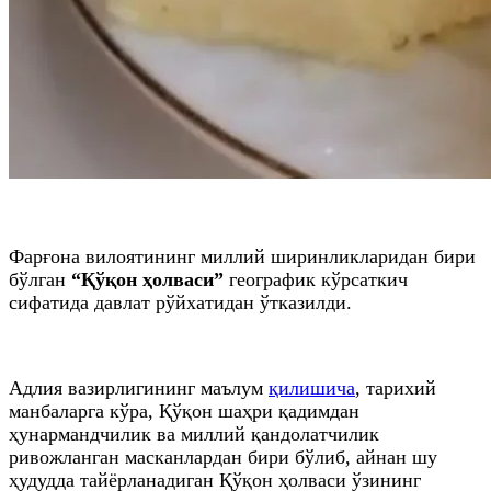
Фарғона вилоятининг миллий ширинликларидан бири
бўлган
“Қўқон ҳолваси”
географик кўрсаткич
сифатида давлат рўйхатидан ўтказилди.
Адлия вазирлигининг маълум
қилишича
, тарихий
манбаларга кўра, Қўқон шаҳри қадимдан
ҳунармандчилик ва миллий қандолатчилик
ривожланган масканлардан бири бўлиб, айнан шу
ҳудудда тайёрланадиган Қўқон ҳолваси ўзининг