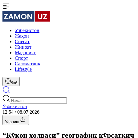
Ўзбекистон
Жаҳон
Сиёсат
Жиноят
Маданият
Спорт
Cаломатлик
Lifestyle
ўзб
Ўзбекистон
12:54 / 08.07.2026
Уланиш
“Қўқон ҳолваси” географик кўрсаткич