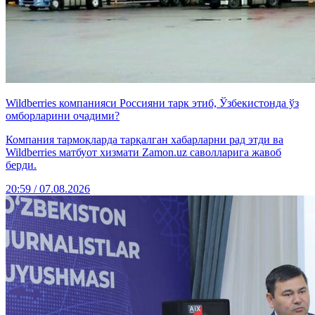
Wildberries компанияси Россияни тарк этиб, Ўзбекистонда ўз
омборларини очадими?
Компания тармоқларда тарқалган хабарларни рад этди ва
Wildberries матбуот хизмати Zamon.uz саволларига жавоб
берди.
20:59 / 07.08.2026