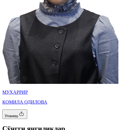
МУҲАРРИР
КОМИЛА ОДИЛОВА
Уланиш
Cўнгги янгиликлар