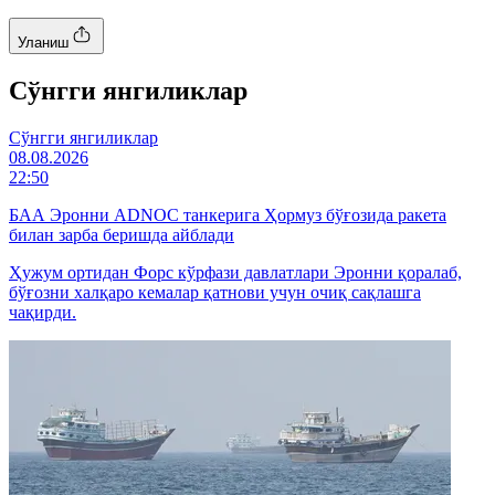
Уланиш
Cўнгги янгиликлар
Cўнгги янгиликлар
08.08.2026
22:50
БАА Эронни ADNOC танкерига Ҳормуз бўғозида ракета
билан зарба беришда айблади
Ҳужум ортидан Форс кўрфази давлатлари Эронни қоралаб,
бўғозни халқаро кемалар қатнови учун очиқ сақлашга
чақирди.