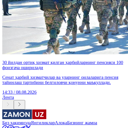
30 йилдан ортиқ хизмат қилган ҳарбийларнинг пенсияси 100
фоизгача оширилади
Сенат ҳарбий хизматчилар ва уларнинг оилаларига пенсия
тайинлаш тартибини белгиловчи қонунни маъқуллади.
14:33 / 08.08.2026
Лента
Биз ҳақимизда
Янгиликлар
Алоқа
Бизнинг жамоа