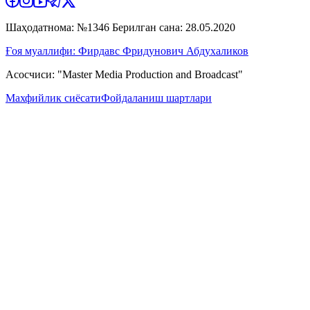
Шаҳодатнома: №1346 Берилган сана: 28.05.2020
Ғоя муаллифи: Фирдавс Фридунович Абдухаликов
Асосчиси: "Master Media Production and Broadcast"
Махфийлик сиёсати
Фойдаланиш шартлари