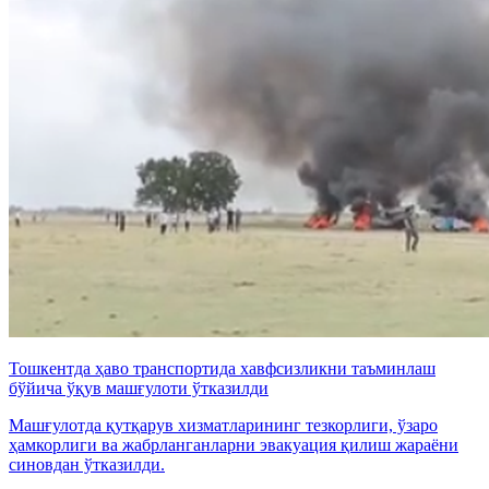
Тошкентда ҳаво транспортида хавфсизликни таъминлаш
бўйича ўқув машғулоти ўтказилди
Машғулотда қутқарув хизматларининг тезкорлиги, ўзаро
ҳамкорлиги ва жабрланганларни эвакуация қилиш жараёни
синовдан ўтказилди.