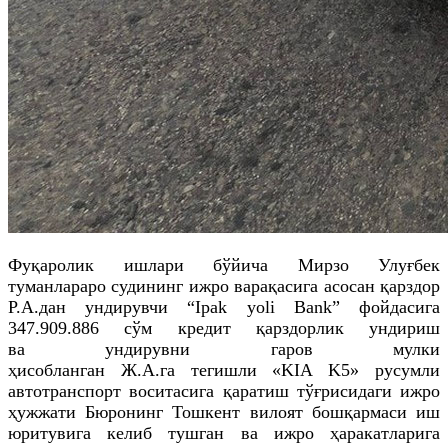
Фуқаролик ишлари бўйича Мирзо Улуғбек
туманлараро судининг ижро варақасига асосан қарздор
Р
.А.дан ундирувчи “Ipak yoli Bank” фойдасига
347.909.886 сўм кредит қарздорлик ундириш
ва
ундирувни
гаров мулки
ҳисобланган
Ж
.А.
га
тегишли «KIA K5» русумли
автотранспорт воситасига қаратиш тўғрисидаги ижро
ҳужжати Бюронинг Тошкент вилоят бошқармаси иш
юритувига келиб тушган ва ижро ҳаракатларига