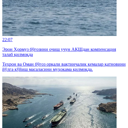
22:07
Эрон Ҳормуз бўғозини очиш учун АҚШдан компенсация
талаб қилмоқда
Теҳрон ва Оман бўғоз орқали вақтинчалик кемалар қатновини
йўлга қўйиш масаласини муҳокама қилмоқда.