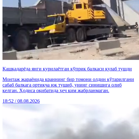
Қашқадарёда янги қурилаётган кўприк балкаси қулаб тушди
Монтаж жараёнида краннинг бир томони олдин кўтарилгани
сабаб балкага ортиқча юк тушиб, унинг синишига олиб
келган. Ҳодиса оқибатида ҳеч ким жабрланмаган.
18:52 / 08.08.2026