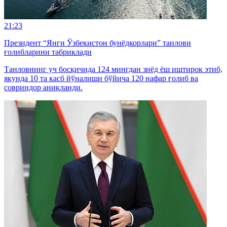
21:23
Президент “Янги Ўзбекистон бунёдкорлари” танлови
ғолибларини табриклади
Танловнинг уч босқичида 124 мингдан зиёд ёш иштирок этиб,
якунда 10 та касб йўналиши бўйича 120 нафар ғолиб ва
совриндор аниқланди.