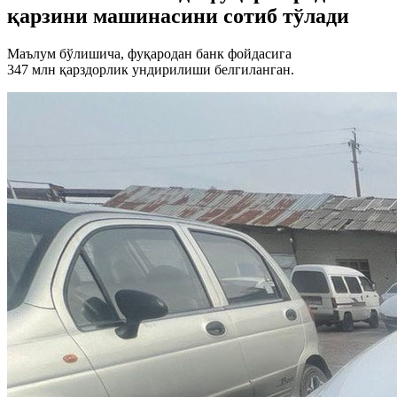
қарзини машинасини сотиб тўлади
Маълум бўлишича, фуқародан банк фойдасига
347 млн қарздорлик ундирилиши белгиланган.