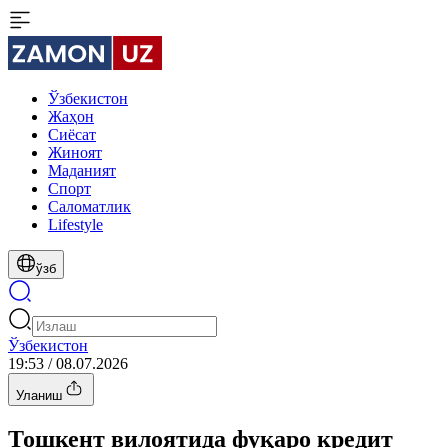
Ўзбекистон
Жаҳон
Сиёсат
Жиноят
Маданият
Спорт
Cаломатлик
Lifestyle
ўзб
Ўзбекистон
19:53 / 08.07.2026
Уланиш
Тошкент вилоятида фуқаро кредит