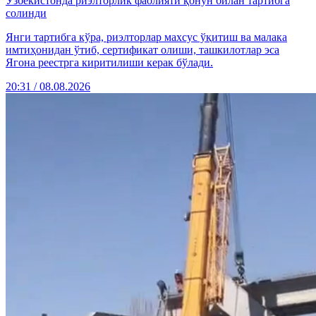
Ўзбекистонда риэлторлик фаолияти қонун билан тартибга
солинди
Янги тартибга кўра, риэлторлар махсус ўқитиш ва малака
имтиҳонидан ўтиб, сертификат олиши, ташкилотлар эса
Ягона реестрга киритилиши керак бўлади.
20:31 / 08.08.2026