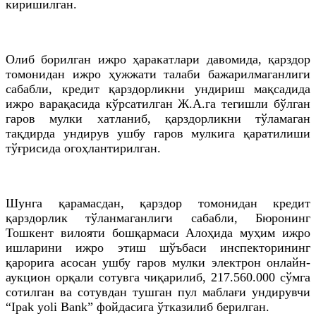
киришилган.
Олиб борилган ижро ҳаракатлари давомида, қарздор
томонидан ижро ҳужжати талаби бажарилмаганлиги
сабабли, кредит қарздорликни ундириш мақсадида
ижро варақасида кўрсатилган
Ж
.А.
га
тегишли бўлган
гаров мулки хатланиб, қарздорликни тўламаган
тақдирда ундирув ушбу гаров мулкига қаратилиши
тўғрисида огоҳлантирилган.
Шунга қарамасдан, қарздор томонидан кредит
қарздорлик тўланмаганлиги сабабли, Бюронинг
Тошкент вилояти бошқармаси Алоҳида муҳим ижро
ишларини ижро этиш
шўъбаси
инспекторининг
қарорига асосан ушбу гаров мулки электрон онлайн-
аукцион орқали сотувга чиқарилиб, 217.560.000 сўмга
сотилган ва сотувдан тушган пул маблағи ундирувчи
“Ipak yoli Bank” фойдасига ўтказилиб берилган.