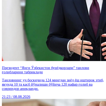
Президент “Янги Ўзбекистон бунёдкорлари” танлови
ғолибларини табриклади
Танловнинг уч босқичида 124 мингдан зиёд ёш иштирок этиб,
якунда 10 та касб йўналиши бўйича 120 нафар ғолиб ва
совриндор аниқланди.
21:23 / 08.08.2026