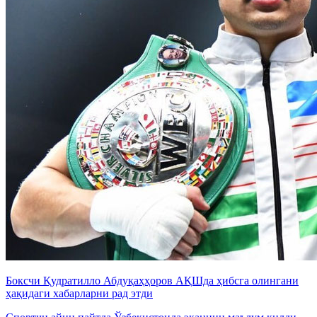
Боксчи Қудратилло Абдуқаҳҳоров АҚШда ҳибсга олингани
ҳақидаги хабарларни рад этди