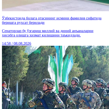
Ўзбекистонда болага отасининг исмини фамилия сифатида
беришга рухсат берилади
Сенаторлар бу ўзгариш миллий ва диний анъаналарни
ҳисобга олишга хизмат қилишини таъкидлади.
14:58 / 08.08.2026