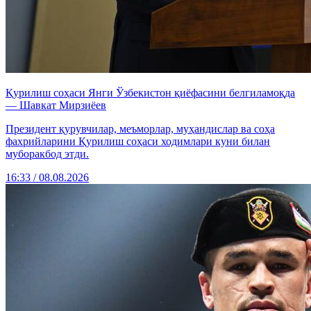
Қурилиш соҳаси Янги Ўзбекистон қиёфасини белгиламоқда
— Шавкат Мирзиёев
Президент қурувчилар, меъморлар, муҳандислар ва соҳа
фахрийларини Қурилиш соҳаси ходимлари куни билан
муборакбод этди.
16:33 / 08.08.2026