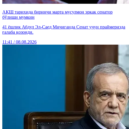
АҚШ тарихида биринчи марта мусулмон эркак сенатор
бўлиши мумкин
41 ёшлик Абдул Эл-Саед Мичиганда Сенат учун праймеризда
ғалаба қозонди.
11:41 / 08.08.2026