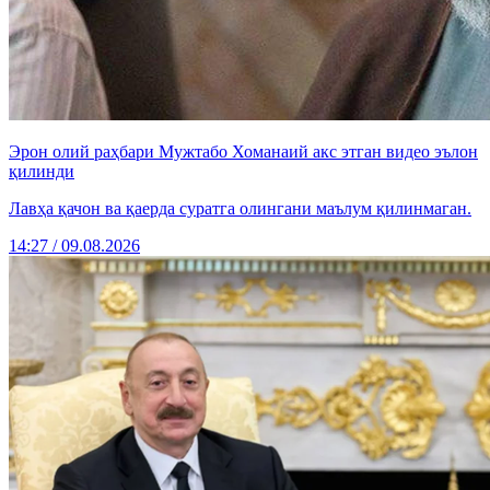
Эрон олий раҳбари Мужтабо Хоманаий акс этган видео эълон
қилинди
Лавҳа қачон ва қаерда суратга олингани маълум қилинмаган.
14:27 / 09.08.2026