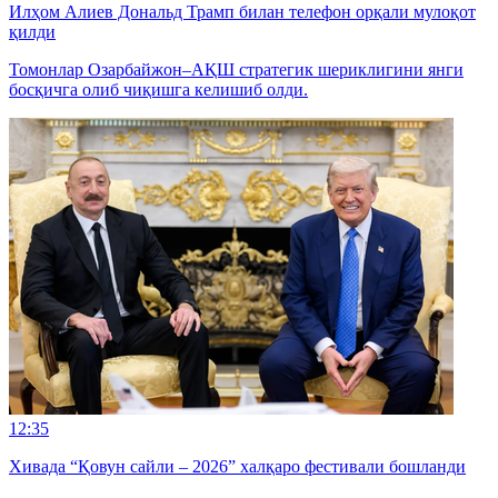
Илҳом Алиев Дональд Трамп билан телефон орқали мулоқот
қилди
Томонлар Озарбайжон–АҚШ стратегик шериклигини янги
босқичга олиб чиқишга келишиб олди.
12:35
Хивада “Қовун сайли – 2026” халқаро фестивали бошланди