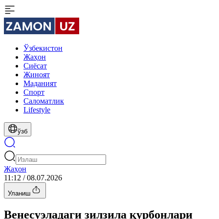
Ўзбекистон
Жаҳон
Сиёсат
Жиноят
Маданият
Спорт
Cаломатлик
Lifestyle
ўзб
Жаҳон
11:12 / 08.07.2026
Уланиш
Венесуэладаги зилзила қурбонлари