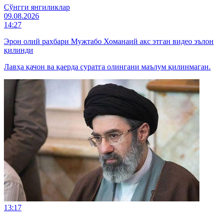
Cўнгги янгиликлар
09.08.2026
14:27
Эрон олий раҳбари Мужтабо Хоманаий акс этган видео эълон
қилинди
Лавҳа қачон ва қаерда суратга олингани маълум қилинмаган.
13:17