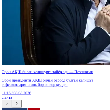
Эрон АҚШ билан келишувга тайёр эди — Пезешкиан
Эрон президенти АҚШ билан барбод бўлган келишув
тафсилотларини илк бор ошкор қилди.
11:16 / 08.08.2026
Лента