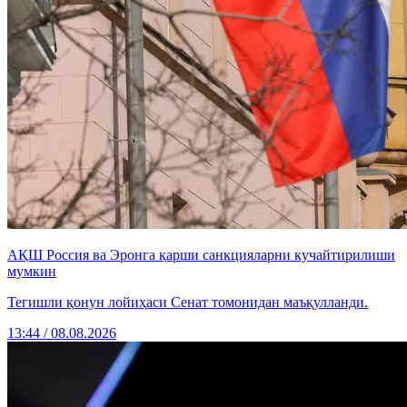
АҚШ Россия ва Эронга қарши санкцияларни кучайтирилиши
мумкин
Тегишли қонун лойиҳаси Сенат томонидан маъқулланди.
13:44 / 08.08.2026