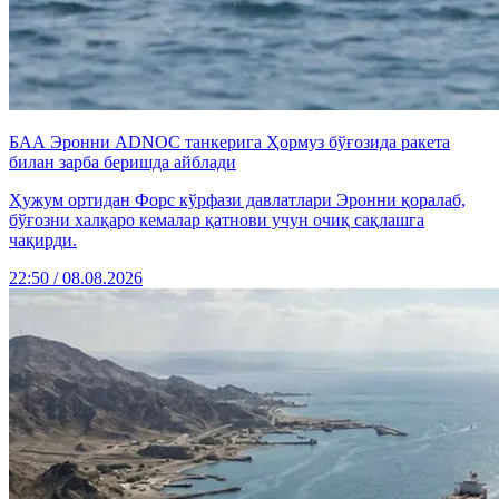
БАА Эронни ADNOC танкерига Ҳормуз бўғозида ракета
билан зарба беришда айблади
Ҳужум ортидан Форс кўрфази давлатлари Эронни қоралаб,
бўғозни халқаро кемалар қатнови учун очиқ сақлашга
чақирди.
22:50 / 08.08.2026