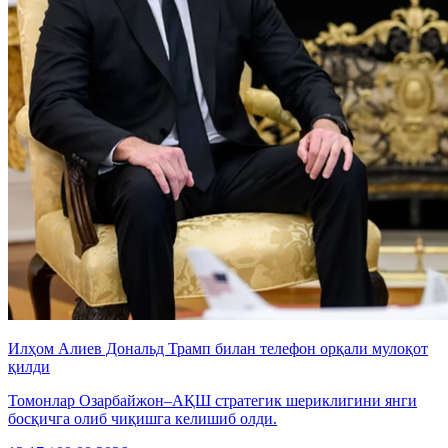
Илҳом Алиев Дональд Трамп билан телефон орқали мулоқот
қилди
Томонлар Озарбайжон–АҚШ стратегик шериклигини янги
босқичга олиб чиқишга келишиб олди.