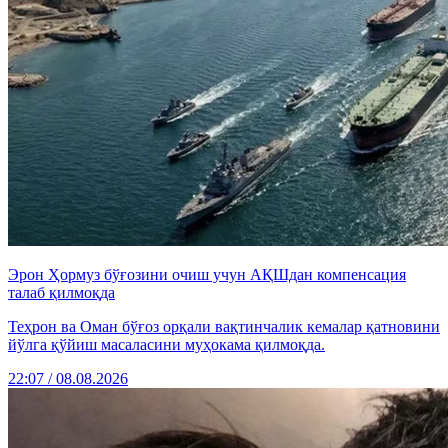
Эрон Ҳормуз бўғозини очиш учун АҚШдан компенсация
талаб қилмоқда
Теҳрон ва Оман бўғоз орқали вақтинчалик кемалар қатновини
йўлга қўйиш масаласини муҳокама қилмоқда.
22:07 / 08.08.2026