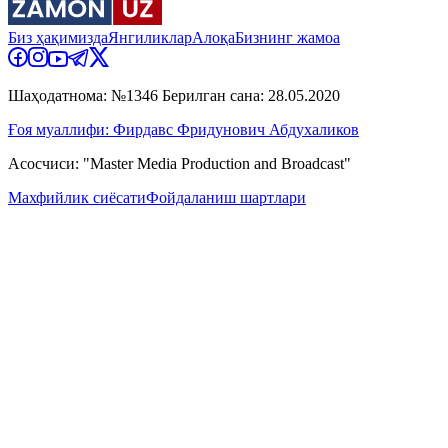
Биз ҳақимизда
Янгиликлар
Алоқа
Бизнинг жамоа
Шаҳодатнома: №1346 Берилган сана: 28.05.2020
Ғоя муаллифи: Фирдавс Фридунович Абдухаликов
Асосчиси: "Master Media Production and Broadcast"
Махфийлик сиёсати
Фойдаланиш шартлари