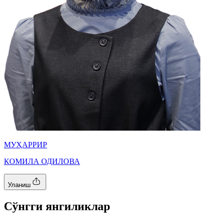
МУҲАРРИР
КОМИЛА ОДИЛОВА
Уланиш
Cўнгги янгиликлар