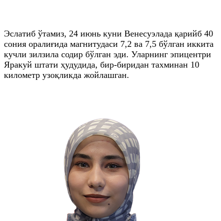
Эслатиб ўтамиз, 24 июнь куни Венесуэлада қарийб 40
сония оралиғида магнитудаси 7,2 ва 7,5 бўлган иккита
кучли зилзила содир бўлган эди. Уларнинг эпицентри
Яракуй штати ҳудудида, бир-биридан тахминан 10
километр узоқликда жойлашган.