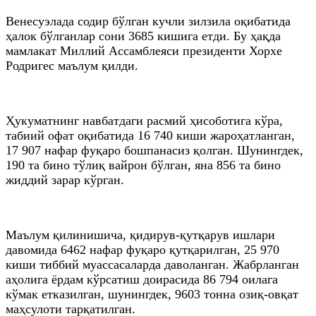
Венесуэлада содир бўлган кучли зилзила оқибатида
ҳалок бўлганлар сони 3685 кишига етди. Бу ҳақда
мамлакат Миллий Ассамблеяси президенти Хорхе
Родригес маълум қилди.
Ҳукуматнинг навбатдаги расмий ҳисоботига кўра,
табиий офат оқибатида 16 740 киши жароҳатланган,
17 907 нафар фуқаро бошпанасиз қолган. Шунингдек,
190 та бино тўлиқ вайрон бўлган, яна 856 та бино
жиддий зарар кўрган.
Маълум қилинишича, қидирув-қутқарув ишлари
давомида 6462 нафар фуқаро қутқарилган, 25 970
киши тиббий муассасаларда даволанган. Жабрланган
аҳолига ёрдам кўрсатиш доирасида 86 794 оилага
кўмак етказилган, шунингдек, 9603 тонна озиқ-овқат
маҳсулоти тарқатилган.