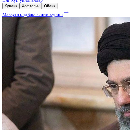
Энг кўп ўқилганлар
Кунлик
Ҳафталик
Ойлик
Мавзуга оид
Барчасини кўриш