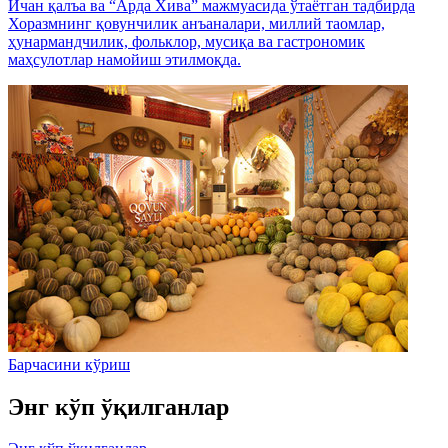
Ичан қалъа ва “Арда Хива” мажмуасида ўтаётган тадбирда
Хоразмнинг қовунчилик анъаналари, миллий таомлар,
ҳунармандчилик, фольклор, мусиқа ва гастрономик
маҳсулотлар намойиш этилмоқда.
Барчасини кўриш
Энг кўп ўқилганлар