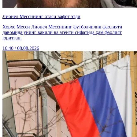
Лионел Мессининг отаси вафот этди
Хорхе Месси Лионел Мессининг футболчилик фаолияти
давомида унинг вакили ва агенти сифатида ҳам фаолият
юритган.
16:40 / 08.08.2026