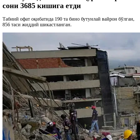
сони 3685 кишига етди
Табиий офат оқибатида 190 та бино бутунлай вайрон бўлган,
856 таси жиддий шикастланган.