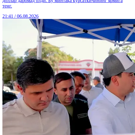
доллар даромад олди. Бу минтақа кўрсаткичининг ярмига
тенг.
21:41 / 06.08.2026