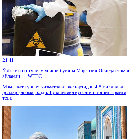
21:41
Ўзбекистон туризм ўсиши бўйича Марказий Осиёда етакчига
айланди — WTTC
Мамлакат туризм хизматлари экспортидан 4,8 миллиард
доллар даромад олди. Бу минтақа кўрсаткичининг ярмига
тенг.