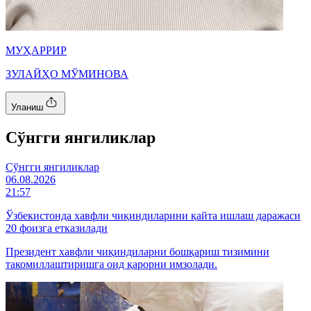
МУҲАРРИР
ЗУЛАЙҲО МЎМИНОВА
Уланиш
Cўнгги янгиликлар
Cўнгги янгиликлар
06.08.2026
21:57
Ўзбекистонда хавфли чиқиндиларини қайта ишлаш даражаси
20 фоизга етказилади
Президент хавфли чиқиндиларни бошқариш тизимини
такомиллаштиришга оид қарорни имзолади.