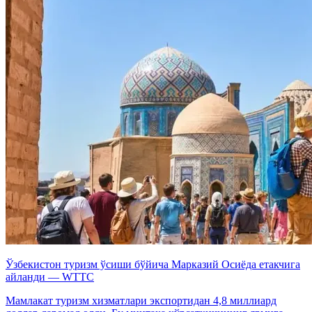
Ўзбекистон туризм ўсиши бўйича Марказий Осиёда етакчига
айланди — WTTC
Мамлакат туризм хизматлари экспортидан 4,8 миллиард