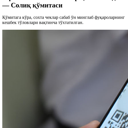
— Солиқ қўмитаси
Қўмитага кўра, сохта чеклар сабаб ўн минглаб фуқароларнинг
кешбек тўловлари вақтинча тўхтатилган.