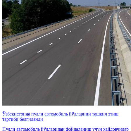
Ўзбекистонда пулли автомобиль йўлларини ташкил этиш
тартиби белгиланди
Пулли автомобиль йўлларидан фойдаланиш учун ҳайдовчилар