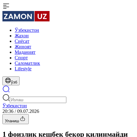
Ўзбекистон
Жаҳон
Сиёсат
Жиноят
Маданият
Спорт
Cаломатлик
Lifestyle
ўзб
Ўзбекистон
20:36 / 09.07.2026
Уланиш
1 фоизлик кешбек бекор қилинмайди