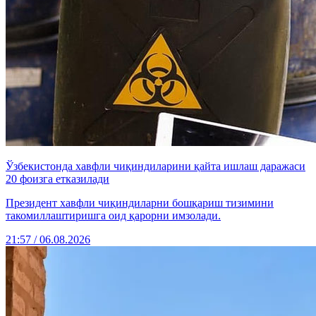
Ўзбекистонда хавфли чиқиндиларини қайта ишлаш даражаси
20 фоизга етказилади
Президент хавфли чиқиндиларни бошқариш тизимини
такомиллаштиришга оид қарорни имзолади.
21:57 / 06.08.2026