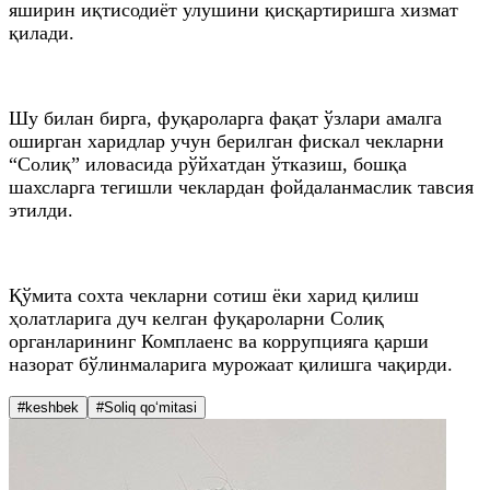
яширин иқтисодиёт улушини қисқартиришга хизмат
қилади.
Шу билан бирга, фуқароларга фақат ўзлари амалга
оширган харидлар учун берилган фискал чекларни
“Солиқ” иловасида рўйхатдан ўтказиш, бошқа
шахсларга тегишли чеклардан фойдаланмаслик тавсия
этилди.
Қўмита сохта чекларни сотиш ёки харид қилиш
ҳолатларига дуч келган фуқароларни Солиқ
органларининг Комплаенс ва коррупцияга қарши
назорат бўлинмаларига мурожаат қилишга чақирди.
#keshbek
#Soliq qo‘mitasi