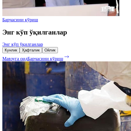
Барчасини кўриш
Энг кўп ўқилганлар
Энг кўп ўқилганлар
Кунлик
Ҳафталик
Ойлик
Мавзуга оид
Барчасини кўриш