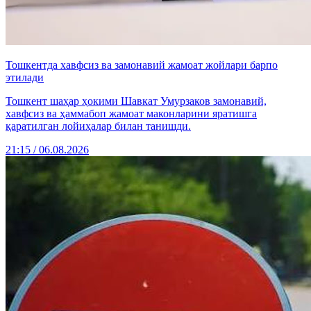
Тошкентда хавфсиз ва замонавий жамоат жойлари барпо
этилади
Тошкент шаҳар ҳокими Шавкат Умурзаков замонавий,
хавфсиз ва ҳаммабоп жамоат маконларини яратишга
қаратилган лойиҳалар билан танишди.
21:15 / 06.08.2026