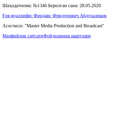
Шаҳодатнома: №1346 Берилган сана: 28.05.2020
Ғоя муаллифи: Фирдавс Фридунович Абдухаликов
Асосчиси: "Master Media Production and Broadcast"
Махфийлик сиёсати
Фойдаланиш шартлари