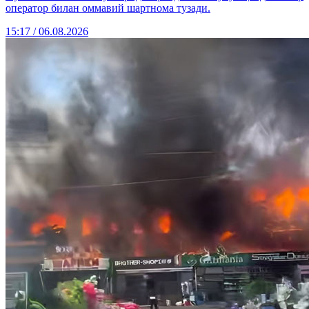
оператор билан оммавий шартнома тузади.
15:17 / 06.08.2026