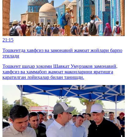
21:15
Тошкентда хавфсиз ва замонавий жамоат жойлари барпо
этилади
Тошкент шаҳар ҳокими Шавкат Умурзаков замонавий,
хавфсиз ва ҳаммабоп жамоат маконларини яратишга
қаратилган лойиҳалар билан танишди.