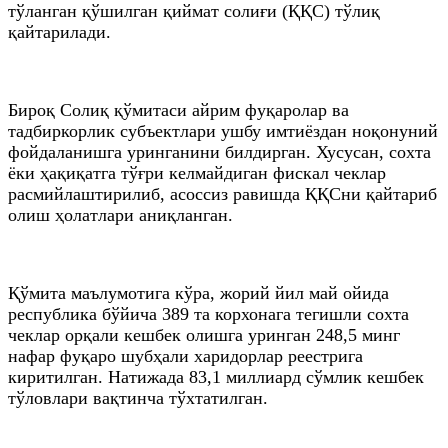
тўланган қўшилган қиймат солиғи (ҚҚС) тўлиқ
қайтарилади.
Бироқ Солиқ қўмитаси айрим фуқаролар ва
тадбиркорлик субъектлари ушбу имтиёздан ноқонуний
фойдаланишга уринганини билдирган. Хусусан, сохта
ёки ҳақиқатга тўғри келмайдиган фискал чеклар
расмийлаштирилиб, асоссиз равишда ҚҚСни қайтариб
олиш ҳолатлари аниқланган.
Қўмита маълумотига кўра, жорий йил май ойида
республика бўйича 389 та корхонага тегишли сохта
чеклар орқали кешбек олишга уринган 248,5 минг
нафар фуқаро шубҳали харидорлар реестрига
киритилган. Натижада 83,1 миллиард сўмлик кешбек
тўловлари вақтинча тўхтатилган.