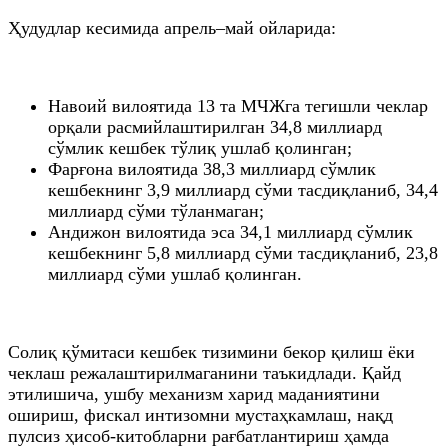
Ҳудудлар кесимида апрель–май ойларида:
Навоий вилоятида 13 та МЧЖга тегишли чеклар
орқали расмийлаштирилган 34,8 миллиард
сўмлик кешбек тўлиқ ушлаб қолинган;
Фарғона вилоятида 38,3 миллиард сўмлик
кешбекнинг 3,9 миллиард сўми тасдиқланиб, 34,4
миллиард сўми тўланмаган;
Андижон вилоятида эса 34,1 миллиард сўмлик
кешбекнинг 5,8 миллиард сўми тасдиқланиб, 23,8
миллиард сўми ушлаб қолинган.
Солиқ қўмитаси кешбек тизимини бекор қилиш ёки
чеклаш режалаштирилмаганини таъкидлади. Қайд
этилишича, ушбу механизм харид маданиятини
ошириш, фискал интизомни мустаҳкамлаш, нақд
пулсиз ҳисоб-китобларни рағбатлантириш ҳамда