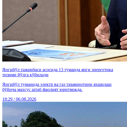
Янгийўл тажрибаси асосида 13 туманда янги энергетика
тизими йўлга қўйилади
Янгийўл туманида электр ва газ таъминотини яхшилаш
бўйича махсус штаб фаолият юритмоқда.
18:29 / 06.08.2026