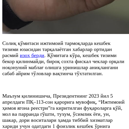
Солиқ қўмитаси ижтимоий тармоқларда кешбек
тизими юзасидан тарқалаётган хабарлар ортидан
расмий
изоҳ берди
. Қўмитага кўра, кешбек тизими
бекор қилинмайди, бироқ сохта фискал чеклар орқали
ноқонуний маблағ олишга уринишлар аниқлангани
сабаб айрим тўловлар вақтинча тўхтатилган.
Маълум қилинишича, Президентнинг 2023 йил 5
апрелдаги ПҚ–113-сон қарорига мувофиқ, “Ижтимоий
ҳимоя ягона реестри”га киритилган фуқароларга қўй,
мол ва парранда гўшти, тухум, ўсимлик ёғи, ун,
шакар, дори воситалари ҳамда тиббий хизматлар
хариди учун одатдаги 1 фоизлик кешбек ўрнига