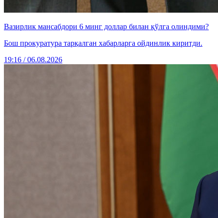
Вазирлик мансабдори 6 минг доллар билан қўлга олиндими?
Бош прокуратура тарқалган хабарларга ойдинлик киритди.
19:16 / 06.08.2026