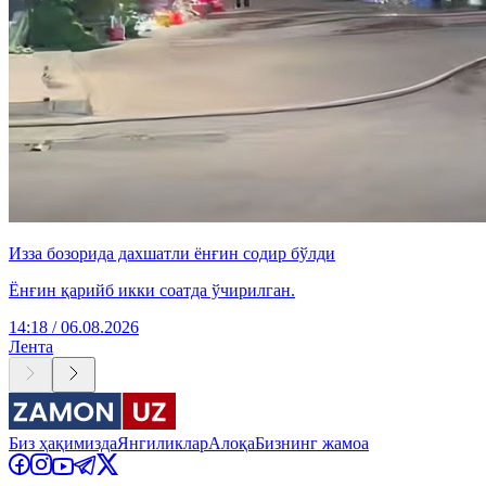
Изза бозорида дахшатли ёнғин содир бўлди
Ёнғин қарийб икки соатда ўчирилган.
14:18 / 06.08.2026
Лента
Биз ҳақимизда
Янгиликлар
Алоқа
Бизнинг жамоа