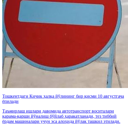
Тошкентдаги Кичик ҳалқа йўлининг бир қисми 10 августгача
ёпилади
Таъмирлаш ишлари давомида автотранспорт воситалари
қарама-қарши йўналиш бўйлаб ҳаракатланади, тез тиббий
ёрдам машиналари учун эса алоҳида йўлак ташкил этилади.