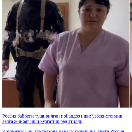
Россия байроғи туширилган пойандоз иши: ўзбекистонлик
аёлга жиноят иши қўзғатиш рад этилди
Қозондаги Бош консулхона маълум қилишича, бунга Россия