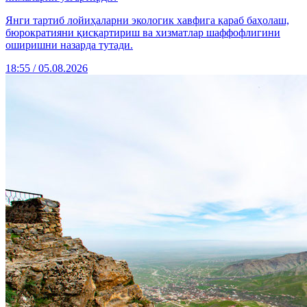
Янги тартиб лойиҳаларни экологик хавфига қараб баҳолаш,
бюрократияни қисқартириш ва хизматлар шаффофлигини
оширишни назарда тутади.
18:55 / 05.08.2026