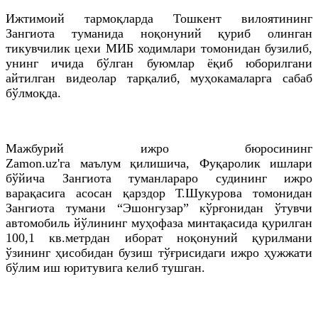
Ижтимоий тармоқларда Тошкент вилоятининг
Зангиота туманида ноқонуний қуриб олинган
тикувчилик цехи МИБ ходимлари томонидан бузилиб,
унинг ичида бўлган буюмлар ёқиб юборилгани
айтилган видеолар тарқалиб, муҳокамаларга сабаб
бўлмоқда.
Мажбурий ижро бюросининг
Zamon.uz'
га
маълум
қилишича
, Фуқаролик ишлари
бўйича Зангиота туманлараро судининг ижро
варақасига асосан қарздор
Т
.
Шукурова
томонидан
Зангиота тумани “
Эшонгузар
”
кўрғонидан
ўтувчи
автомобиль йўлининг муҳофаза минтақасида қурилган
100,1
кв
.метрдан иборат ноқонуний қурилмани
ўзининг ҳисобидан бузиш тўғрисидаги ижро ҳужжати
бўлим иш юритувига келиб тушган.