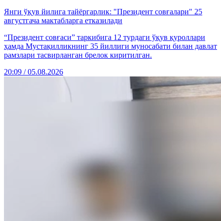
Янги ўқув йилига тайёргарлик: "Президент совғалари" 25
августгача мактабларга етказилади
“Президент совғаси” таркибига 12 турдаги ўқув қуроллари
ҳамда Мустақилликнинг 35 йиллиги муносабати билан давлат
рамзлари тасвирланган брелок киритилган.
20:09 / 05.08.2026