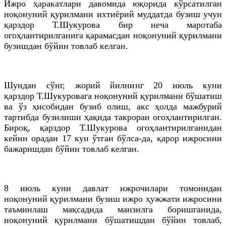
Ижро ҳаракатлари давомида юқорида кўрсатилган
ноқонуний қурилмани ихтиёрий муддатда бузиш учун
қарздор
Т
.
Шукурова
бир неча маротаба
огоҳлантирилганига қарамасдан ноқонуний қурилмани
бузишдан бўйин товлаб келган.
Шундан сўнг, жорий йилнинг 20 июль куни
қарздор
Т
.
Шукуровага
ноқонуний қурилмани бўшатиш
ва ўз ҳисобидан бузиб олиш, акс ҳолда мажбурий
тартибда бузилиши ҳақида такроран огоҳлантирилган.
Бироқ, қарздор
Т
.
Шукурова
огоҳлантирилганидан
кейин орадан 17 кун ўтган бўлса-
да
, қарор ижросини
бажаришдан бўйин товлаб келган.
8 июль куни давлат ижрочилари томонидан
ноқонуний қурилмани бузиш ижро ҳужжати ижросини
таъминлаш мақсадида манзилга боришганида,
ноқонуний қурилмани бўшатишдан бўйин товлаб,