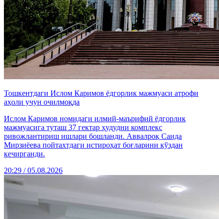
Тошкентдаги Ислом Каримов ёдгорлик мажмуаси атрофи
аҳоли учун очилмоқда
Ислом Каримов номидаги илмий-маърифий ёдгорлик
мажмуасига туташ 37 гектар ҳудудни комплекс
ривожлантириш ишлари бошланди. Аввалроқ Саида
Мирзиёева пойтахтдаги истироҳат боғларини кўздан
кечирганди.
20:29 / 05.08.2026