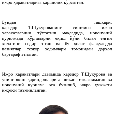
ижро ҳаракатларига қаршилик кўрсатган.
Бундан ташқари,
қарздор
Т
.
Шукурованинг
синглиси
ижро
ҳаракатларини тўхтатиш мақсадида, ноқонуний
қурилмада кўрпаларни ёқиш йўли билан ёнғин
ҳолатини содир этган ва бу ҳолат фавқулодда
вазиятлар тезкор ходимлари томонидан дарҳол
бартараф этилган.
Ижро ҳаракатлари давомида қарздор
Т
.
Шукурова
ва
унинг яқин қариндошларига шикаст етказилмаган ва
ноқонуний қурилма эса бузилиб, ижро ҳужжати
ижроси таъминланган.