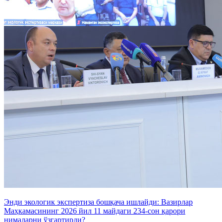
Энди экологик экспертиза бошқача ишлайди: Вазирлар
Маҳкамасининг 2026 йил 11 майдаги 234-сон қарори
нималарни ўзгартирди?