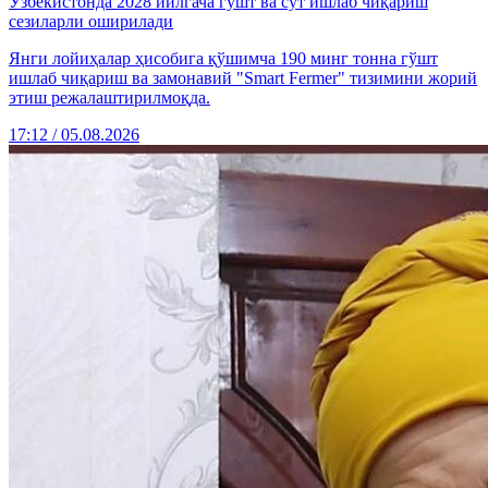
Ўзбекистонда 2028 йилгача гўшт ва сут ишлаб чиқариш
сезиларли оширилади
Янги лойиҳалар ҳисобига қўшимча 190 минг тонна гўшт
ишлаб чиқариш ва замонавий "Smart Fermer" тизимини жорий
этиш режалаштирилмоқда.
17:12 / 05.08.2026