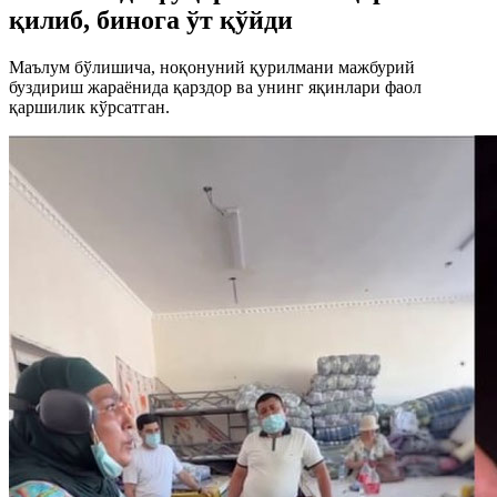
қилиб, бинога ўт қўйди
Маълум бўлишича, ноқонуний қурилмани мажбурий
буздириш жараёнида қарздор ва унинг яқинлари фаол
қаршилик кўрсатган.