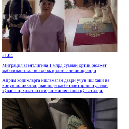
21:04
Миграция агентлигида 1 млрд сўмдан ортиқ бюджет
маблағлари талон-торож қилингани аниқланди
Айрим ходимларга ишламаган даври учун иш ҳақи ва
қонунчиликка зид равишда рағбатлантириш пуллари
тўланган, ҳолат юзасидан жиноят иши қўзғатилди.