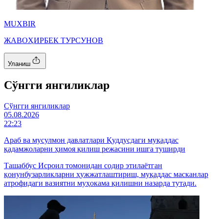
MUXBIR
ЖАВОҲИРБЕК ТУРСУНОВ
Уланиш
Cўнгги янгиликлар
Cўнгги янгиликлар
05.08.2026
22:23
Араб ва мусулмон давлатлари Қуддусдаги муқаддас
қадамжоларни ҳимоя қилиш режасини ишга туширди
Ташаббус Исроил томонидан содир этилаётган
қонунбузарликларни ҳужжатлаштириш, муқаддас масканлар
атрофидаги вазиятни муҳокама қилишни назарда тутади.