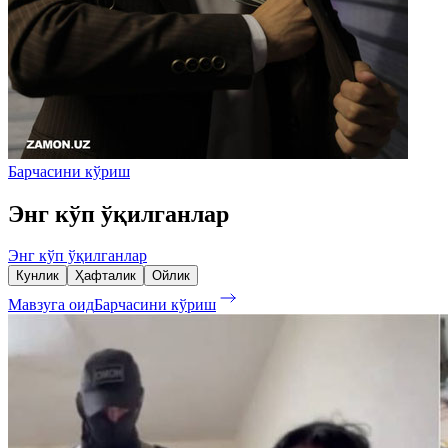
Барчасини кўриш
Энг кўп ўқилганлар
Энг кўп ўқилганлар
Кунлик
Ҳафталик
Ойлик
Мавзуга оид
Барчасини кўриш