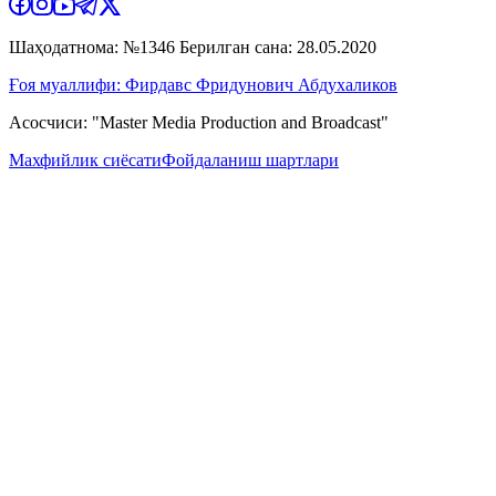
Шаҳодатнома: №1346 Берилган сана: 28.05.2020
Ғоя муаллифи: Фирдавс Фридунович Абдухаликов
Асосчиси: "Master Media Production and Broadcast"
Махфийлик сиёсати
Фойдаланиш шартлари