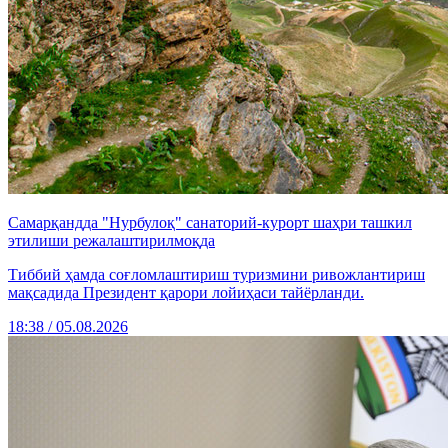
Самарқандда "Нурбулоқ" санаторий-курорт шаҳри ташкил
этилиши режалаштирилмоқда
Тиббий ҳамда соғломлаштириш туризмини ривожлантириш
мақсадида Президент қарори лойиҳаси тайёрланди.
18:38 / 05.08.2026