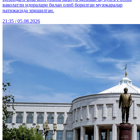
ваколатли идоралари билан олиб борилган музокаралар
натижасида эришилган.
21:35 / 05.08.2026