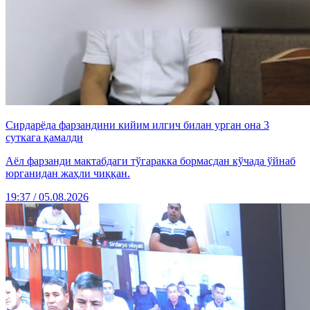
Сирдарёда фарзандини кийим илгич билан урган она 3
суткага қамалди
Аёл фарзанди мактабдаги тўгаракка бормасдан кўчада ўйнаб
юрганидан жаҳли чиққан.
19:37 / 05.08.2026