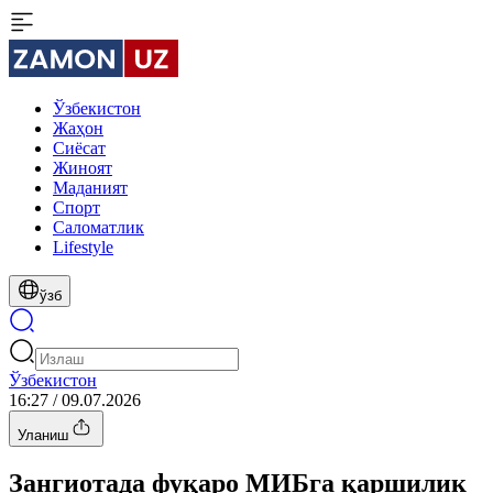
Ўзбекистон
Жаҳон
Сиёсат
Жиноят
Маданият
Спорт
Cаломатлик
Lifestyle
ўзб
Ўзбекистон
16:27 / 09.07.2026
Уланиш
Зангиотада фуқаро МИБга қаршилик