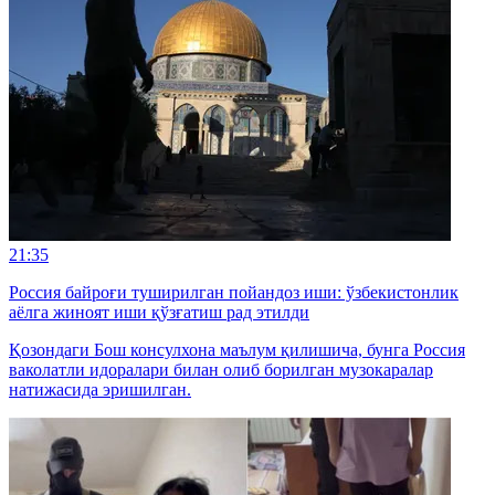
21:35
Россия байроғи туширилган пойандоз иши: ўзбекистонлик
аёлга жиноят иши қўзғатиш рад этилди
Қозондаги Бош консулхона маълум қилишича, бунга Россия
ваколатли идоралари билан олиб борилган музокаралар
натижасида эришилган.