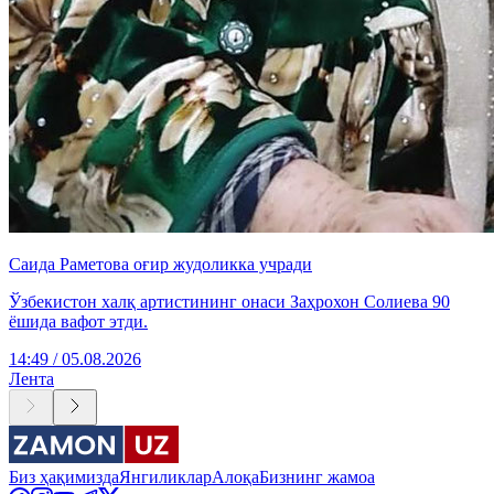
Саида Раметова оғир жудоликка учради
Ўзбекистон халқ артистининг онаси Заҳрохон Солиева 90
ёшида вафот этди.
14:49 / 05.08.2026
Лента
Биз ҳақимизда
Янгиликлар
Алоқа
Бизнинг жамоа