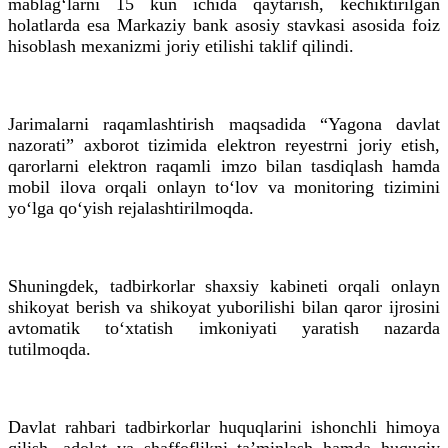
mablag‘larni 15 kun ichida qaytarish, kechiktirilgan
holatlarda esa Markaziy bank asosiy stavkasi asosida foiz
hisoblash mexanizmi joriy etilishi taklif qilindi.
Jarimalarni raqamlashtirish maqsadida “Yagona davlat
nazorati” axborot tizimida elektron reyestrni joriy etish,
qarorlarni elektron raqamli imzo bilan tasdiqlash hamda
mobil ilova orqali onlayn to‘lov va monitoring tizimini
yo‘lga qo‘yish rejalashtirilmoqda.
Shuningdek, tadbirkorlar shaxsiy kabineti orqali onlayn
shikoyat berish va shikoyat yuborilishi bilan qaror ijrosini
avtomatik to‘xtatish imkoniyati yaratish nazarda
tutilmoqda.
Davlat rahbari tadbirkorlar huquqlarini ishonchli himoya
qilish, adolat va shaffoflikni ta’minlash hamda huquqiy