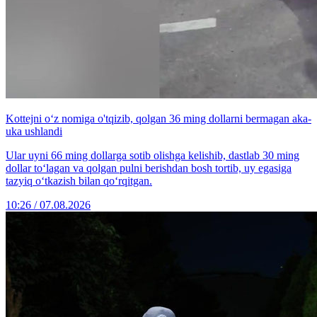
Kottejni o‘z nomiga o'tqizib, qolgan 36 ming dollarni bermagan aka-
uka ushlandi
Ular uyni 66 ming dollarga sotib olishga kelishib, dastlab 30 ming
dollar to‘lagan va qolgan pulni berishdan bosh tortib, uy egasiga
tazyiq o‘tkazish bilan qo‘rqitgan.
10:26 / 07.08.2026