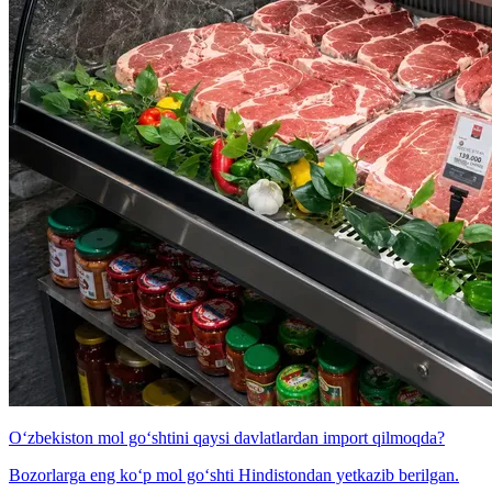
O‘zbekiston mol go‘shtini qaysi davlatlardan import qilmoqda?
Bozorlarga eng ko‘p mol go‘shti Hindistondan yetkazib berilgan.