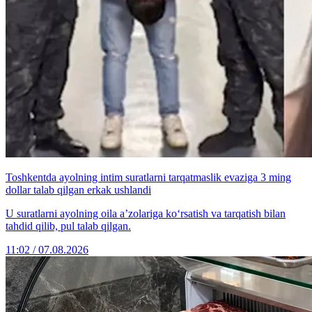
Toshkentda ayolning intim suratlarni tarqatmaslik evaziga 3 ming
dollar talab qilgan erkak ushlandi
U suratlarni ayolning oila a’zolariga ko‘rsatish va tarqatish bilan
tahdid qilib, pul talab qilgan.
11:02 / 07.08.2026