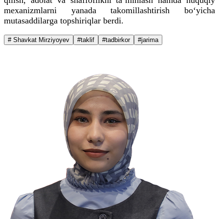
mexanizmlarni yanada takomillashtirish bo‘yicha
mutasaddilarga topshiriqlar berdi.
# Shavkat Mirziyoyev
#taklif
#tadbirkor
#jarima