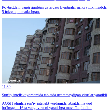
Poytaxtdagi yangi qurilgan uylardagi kvartiralar narxi yillik hisobda
5 foizga qimmatlashgan.
11:39
Sun’iy intellekt yordamida tabiatda uchramaydigan viruslar yaratildi
AQSH olimlari sun'iy intellekt yordamida tabiatda mavjud
bo‘lmagan 16 ta yangi virusni yaratishga muvaffaq bo‘ldi.