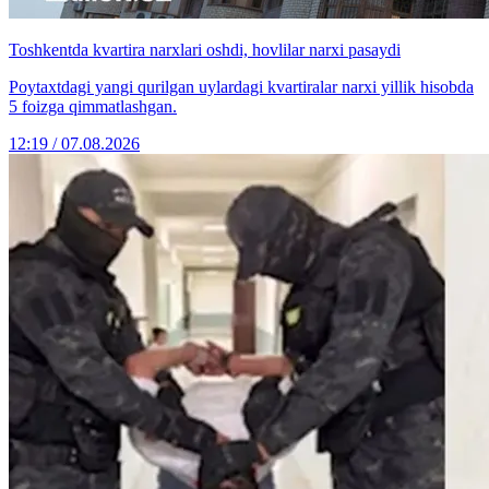
Toshkentda kvartira narxlari oshdi, hovlilar narxi pasaydi
Poytaxtdagi yangi qurilgan uylardagi kvartiralar narxi yillik hisobda
5 foizga qimmatlashgan.
12:19 / 07.08.2026