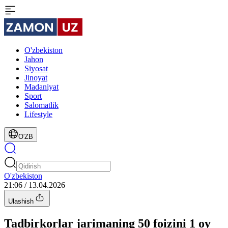
O'zbekiston
Jahon
Siyosat
Jinoyat
Madaniyat
Sport
Salomatlik
Lifestyle
O'ZB
O'zbekiston
21:06 / 13.04.2026
Ulashish
Tadbirkorlar jarimaning 50 foizini 1 oy