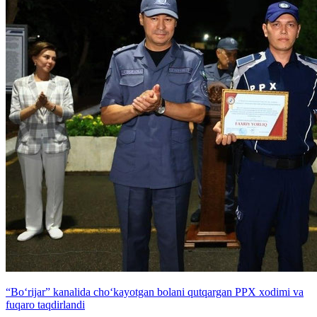
“Bo‘rijar” kanalida cho‘kayotgan bolani qutqargan PPX xodimi va
fuqaro taqdirlandi