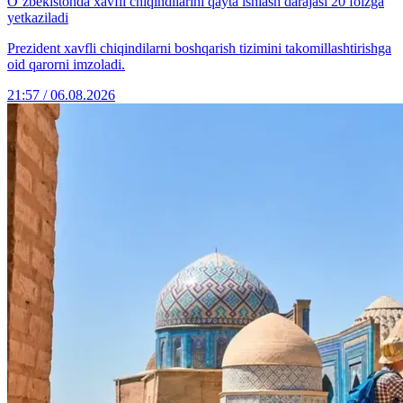
O‘zbekistonda xavfli chiqindilarini qayta ishlash darajasi 20 foizga
yetkaziladi
Prezident xavfli chiqindilarni boshqarish tizimini takomillashtirishga
oid qarorni imzoladi.
21:57 / 06.08.2026