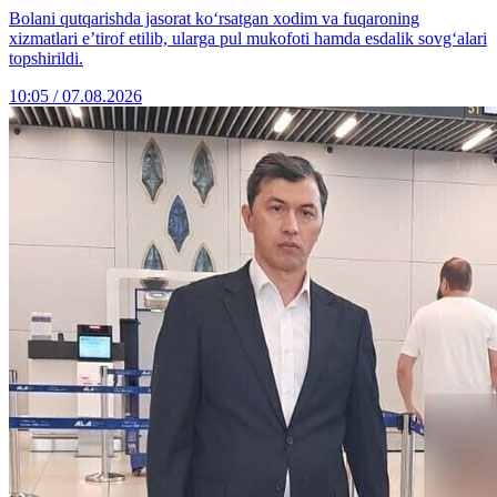
Bolani qutqarishda jasorat ko‘rsatgan xodim va fuqaroning
xizmatlari e’tirof etilib, ularga pul mukofoti hamda esdalik sovg‘alari
topshirildi.
10:05 / 07.08.2026