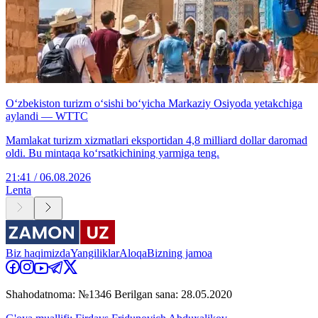
O‘zbekiston turizm o‘sishi bo‘yicha Markaziy Osiyoda yetakchiga
aylandi — WTTC
Mamlakat turizm xizmatlari eksportidan 4,8 milliard dollar daromad
oldi. Bu mintaqa ko‘rsatkichining yarmiga teng.
21:41 / 06.08.2026
Lenta
Biz haqimizda
Yangiliklar
Aloqa
Bizning jamoa
Shahodatnoma: №1346 Berilgan sana: 28.05.2020