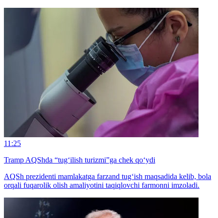
11:25
Tramp AQShda “tug‘ilish turizmi”ga chek qo‘ydi
AQSh prezidenti mamlakatga farzand tug‘ish maqsadida kelib, bola
orqali fuqarolik olish amaliyotini taqiqlovchi farmonni imzoladi.