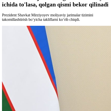
ichida to'lasa, qolgan qismi bekor qilinadi
Prezident Shavkat Mirziyoyev moliyaviy jarimalar tizimini
takomillashtirish bo‘yicha takliflarni ko‘rib chiqdi.