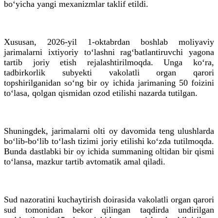
bo‘yicha yangi mexanizmlar taklif etildi.
Xususan, 2026-yil 1-oktabrdan boshlab moliyaviy
jarimalarni ixtiyoriy to‘lashni rag‘batlantiruvchi yagona
tartib joriy etish rejalashtirilmoqda. Unga ko‘ra,
tadbirkorlik subyekti vakolatli organ qarori
topshirilganidan so‘ng bir oy ichida jarimaning 50 foizini
to‘lasa, qolgan qismidan ozod etilishi nazarda tutilgan.
Shuningdek, jarimalarni olti oy davomida teng ulushlarda
bo‘lib-bo‘lib to‘lash tizimi joriy etilishi ko‘zda tutilmoqda.
Bunda dastlabki bir oy ichida summaning oltidan bir qismi
to‘lansa, mazkur tartib avtomatik amal qiladi.
Sud nazoratini kuchaytirish doirasida vakolatli organ qarori
sud tomonidan bekor qilingan taqdirda undirilgan