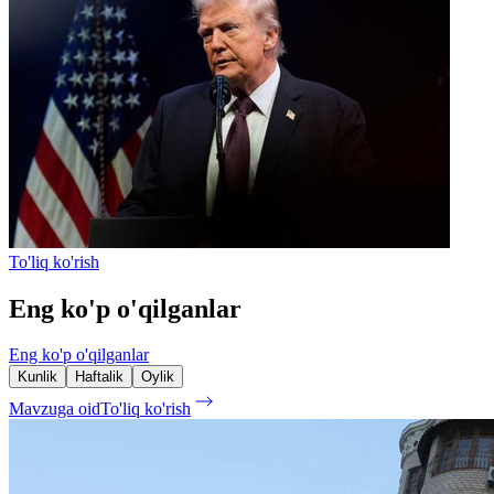
To'liq ko'rish
Eng ko'p o'qilganlar
Eng ko'p o'qilganlar
Kunlik
Haftalik
Oylik
Mavzuga oid
To'liq ko'rish