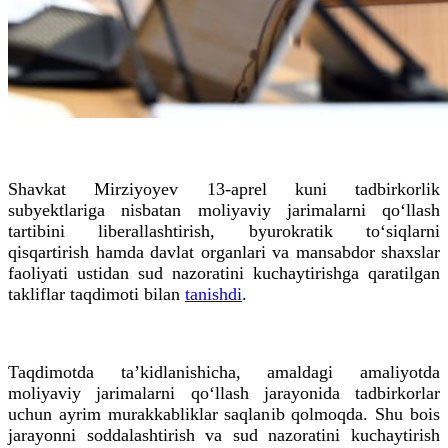
Shavkat Mirziyoyev 13-aprel kuni tadbirkorlik
subyektlariga nisbatan moliyaviy jarimalarni qo‘llash
tartibini liberallashtirish, byurokratik to‘siqlarni
qisqartirish hamda davlat organlari va mansabdor shaxslar
faoliyati ustidan sud nazoratini kuchaytirishga qaratilgan
takliflar taqdimoti bilan
tanishdi
.
Taqdimotda ta’kidlanishicha, amaldagi amaliyotda
moliyaviy jarimalarni qo‘llash jarayonida tadbirkorlar
uchun ayrim murakkabliklar saqlanib qolmoqda. Shu bois
jarayonni soddalashtirish va sud nazoratini kuchaytirish