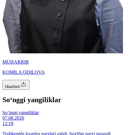
MUHARRIR
KOMILA ODILOVA
Ulashish
So‘nggi yangiliklar
So‘nggi yangiliklar
07.08.2026
12:19
Toshkentda kvartira narxlari oshdi, hovlilar narxi pasaydi