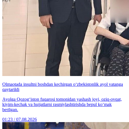
Olmaotada insultni boshdan kechirgan o‘zbekistonlik ayol vatanga
qaytarildi
Ayolga Qozog‘iston fuqarosi tomonidan yashash joyi, oziq-ovqat,
kiyim-kechak va hujjatlarni rasmiylashtirishda bepul ko‘mak
berilgan.
01:23 / 07.08.2026