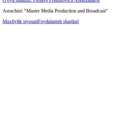
G'oya muallifi: Firdavs Fridunovich Abduxalikov
Asoschisi: "Master Media Production and Broadcast"
Maxfiylik siyosati
Foydalanish shartlari