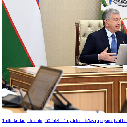
Tadbirkorlar jarimaning 50 foizini 1 oy ichida to'lasa, qolgan qismi be