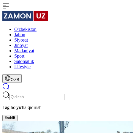
O'zbekiston
Jahon
Siyosat
Jinoyat
Madaniyat
Sport
Salomatlik
Lifestyle
O'ZB
Tag bo'yicha qidirish
#taklif