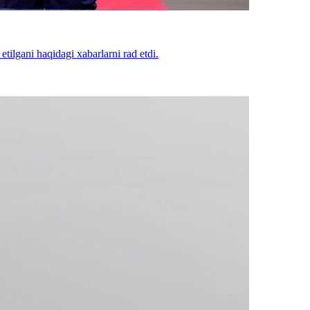
tilgani haqidagi xabarlarni rad etdi.