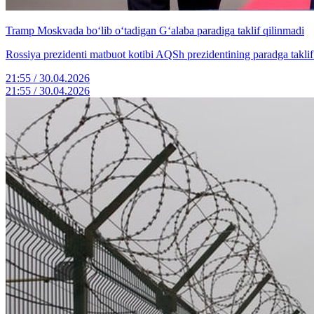
Tramp Moskvada bo‘lib o‘tadigan G‘alaba paradiga taklif qilinmadi
Rossiya prezidenti matbuot kotibi AQSh prezidentining paradga taklif e
21:55 / 30.04.2026
21:55 / 30.04.2026