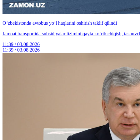
O‘zbekistonda avtobus yo‘l haqlarini oshirish taklif qilindi
Jamoat transportida subsidiyalar tizimini qayta ko‘rib chiqish, tashuvch
11:39 / 03.08.2026
11:39 / 03.08.2026