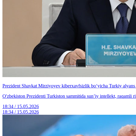
Prezident Shavkat Mirziyoyev kiberxavfsizlik boʻyicha Turkiy alyans ta
O'zbekiston Prezidenti Turkiston sammitida sunʼiy intellekt, raqamli ri
18:34 / 15.05.2026
18:34 / 15.05.2026