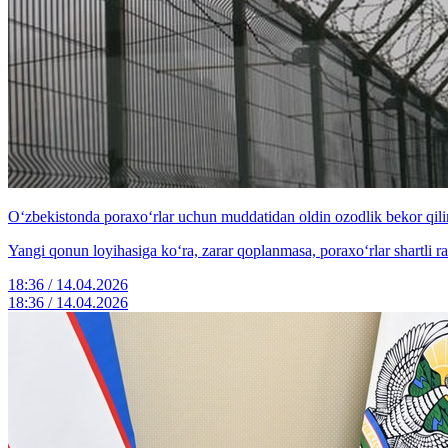
O‘zbekistonda poraxo‘rlar uchun muddatidan oldin ozodlik bekor qil
Yangi qonun loyihasiga ko‘ra, zarar qoplanmasa, poraxo‘rlar shartli r
18:36 / 14.04.2026
18:36 / 14.04.2026