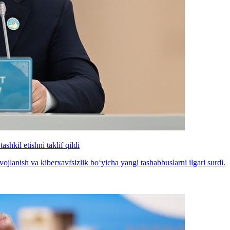
shkil etishni taklif qildi
vojlanish va kiberxavfsizlik boʻyicha yangi tashabbuslarni ilgari surdi.