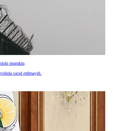
inishi mumkin
avishda ozod etilmaydi.