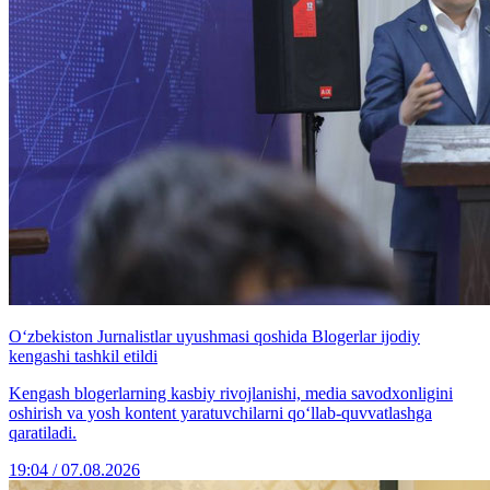
O‘zbekiston Jurnalistlar uyushmasi qoshida Blogerlar ijodiy
kengashi tashkil etildi
Kengash blogerlarning kasbiy rivojlanishi, media savodxonligini
oshirish va yosh kontent yaratuvchilarni qo‘llab-quvvatlashga
qaratiladi.
19:04 / 07.08.2026