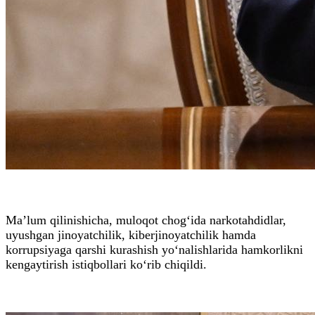
Ma’lum qilinishicha, muloqot chog‘ida narkotahdidlar,
uyushgan jinoyatchilik, kiberjinoyatchilik hamda
korrupsiyaga qarshi kurashish yo‘nalishlarida hamkorlikni
kengaytirish istiqbollari ko‘rib chiqildi.