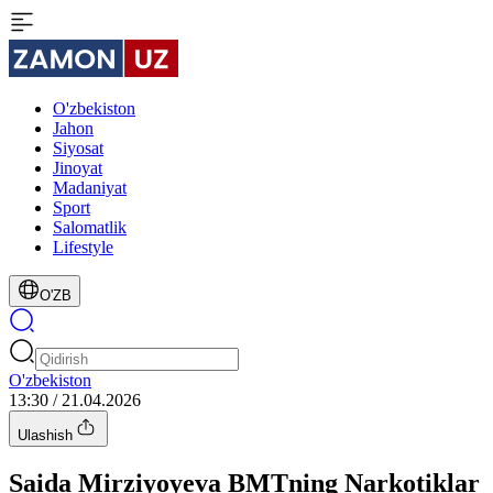
O'zbekiston
Jahon
Siyosat
Jinoyat
Madaniyat
Sport
Salomatlik
Lifestyle
O'ZB
O'zbekiston
13:30 / 21.04.2026
Ulashish
Saida Mirziyoyeva BMTning Narkotiklar