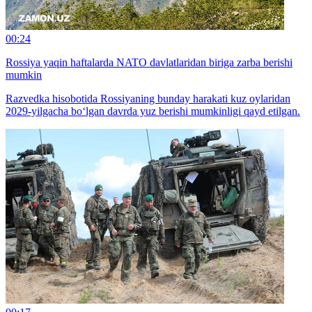
00:24
Rossiya yaqin haftalarda NATO davlatlaridan biriga zarba berishi
mumkin
Razvedka hisobotida Rossiyaning bunday harakati kuz oylaridan
2029-yilgacha bo‘lgan davrda yuz berishi mumkinligi qayd etilgan.