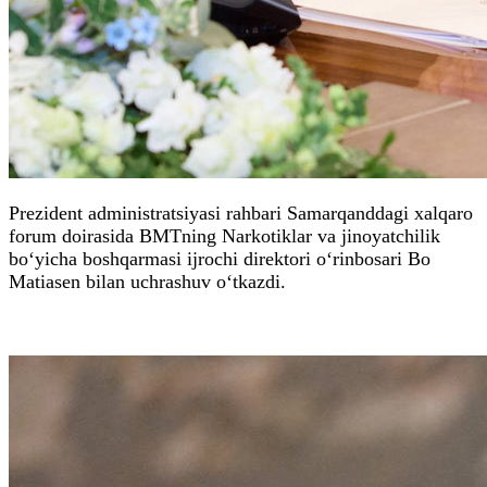
Prezident administratsiyasi rahbari Samarqanddagi xalqaro
forum doirasida BMTning Narkotiklar va jinoyatchilik
bo‘yicha boshqarmasi ijrochi direktori o‘rinbosari Bo
Matiasen bilan uchrashuv o‘tkazdi.