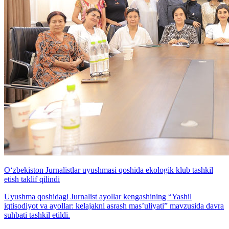
O‘zbekiston Jurnalistlar uyushmasi qoshida ekologik klub tashkil
etish taklif qilindi
Uyushma qoshidagi Jurnalist ayollar kengashining “Yashil
iqtisodiyot va ayollar: kelajakni asrash mas’uliyati” mavzusida davra
suhbati tashkil etildi.