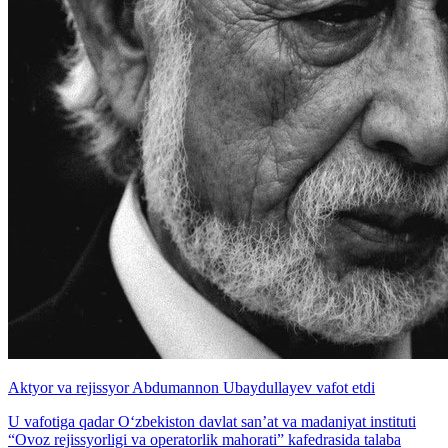
Aktyor va rejissyor Abdumannon Ubaydullayev vafot etdi
U vafotiga qadar O‘zbekiston davlat san’at va madaniyat instituti
“Ovoz rejissyorligi va operatorlik mahorati” kafedrasida talaba