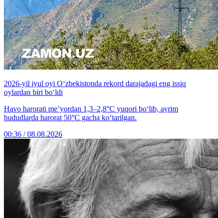
2026-yil iyul oyi O‘zbekistonda rekord darajadagi eng issiq
oylardan biri bo‘ldi
Havo harorati me’yordan 1,3–2,8°C yuqori bo‘lib, ayrim
hududlarda harorat 50°C gacha ko‘tarilgan.
00:36 / 08.08.2026