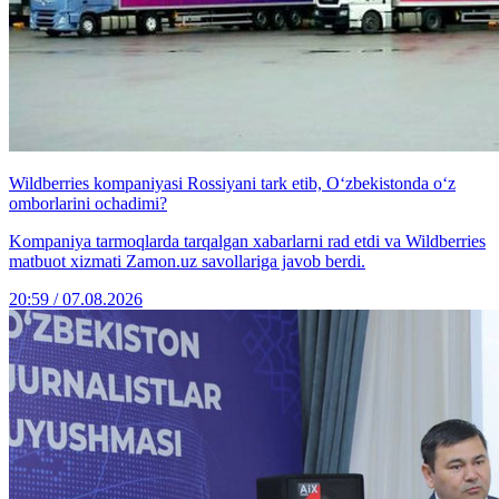
Wildberries kompaniyasi Rossiyani tark etib, O‘zbekistonda o‘z
omborlarini ochadimi?
Kompaniya tarmoqlarda tarqalgan xabarlarni rad etdi va Wildberries
matbuot xizmati Zamon.uz savollariga javob berdi.
20:59 / 07.08.2026