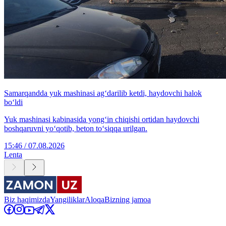
Samarqandda yuk mashinasi ag‘darilib ketdi, haydovchi halok
bo‘ldi
Yuk mashinasi kabinasida yong‘in chiqishi ortidan haydovchi
boshqaruvni yo‘qotib, beton to‘siqqa urilgan.
15:46 / 07.08.2026
Lenta
Biz haqimizda
Yangiliklar
Aloqa
Bizning jamoa