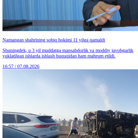
Namangan shahrining sobiq hokimi 11 yilga qamaldi
Shuningdek, u 3 yil muddatga mansabdorlik va moddiy javobgarlik
yuklatilgan ishlarda ishlash huquqidan ham mahrum etildi.
16:57 / 07.08.2026