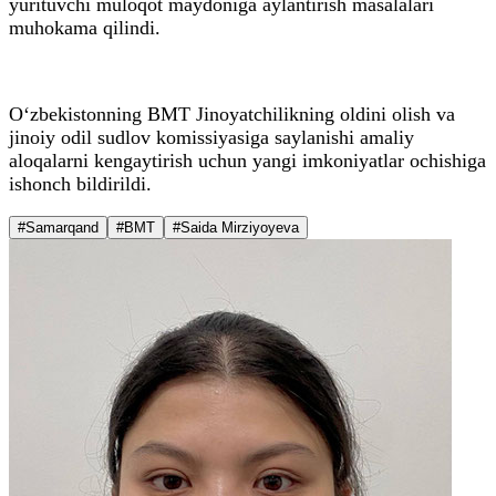
yurituvchi muloqot maydoniga aylantirish masalalari
muhokama qilindi.
O‘zbekistonning BMT Jinoyatchilikning oldini olish va
jinoiy odil sudlov komissiyasiga saylanishi amaliy
aloqalarni kengaytirish uchun yangi imkoniyatlar ochishiga
ishonch bildirildi.
#Samarqand
#BMT
#Saida Mirziyoyeva