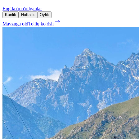
Eng ko'p o'qilganlar
Kunlik
Haftalik
Oylik
Mavzuga oid
To'liq ko'rish