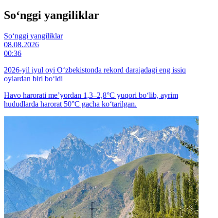
So‘nggi yangiliklar
So‘nggi yangiliklar
08.08.2026
00:36
2026-yil iyul oyi O‘zbekistonda rekord darajadagi eng issiq
oylardan biri bo‘ldi
Havo harorati me’yordan 1,3–2,8°C yuqori bo‘lib, ayrim
hududlarda harorat 50°C gacha ko‘tarilgan.