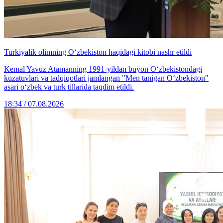
Turkiyalik olimning O‘zbekiston haqidagi kitobi nashr etildi
Kemal Yavuz Atamanning 1991-yildan buyon O‘zbekistondagi
kuzatuvlari va tadqiqotlari jamlangan "Men tanigan O‘zbekiston"
asari o‘zbek va turk tillarida taqdim etildi.
18:34 / 07.08.2026