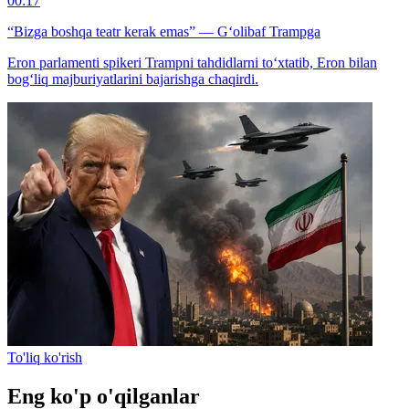
00:17
“Bizga boshqa teatr kerak emas” — G‘olibaf Trampga
Eron parlamenti spikeri Trampni tahdidlarni to‘xtatib, Eron bilan
bog‘liq majburiyatlarini bajarishga chaqirdi.
To'liq ko'rish
Eng ko'p o'qilganlar