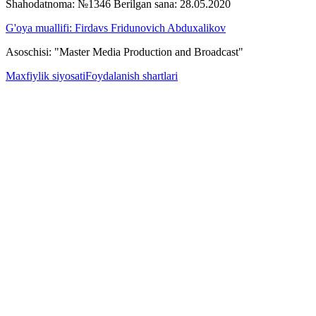
Shahodatnoma: №1346 Berilgan sana: 28.05.2020
G'oya muallifi: Firdavs Fridunovich Abduxalikov
Asoschisi: "Master Media Production and Broadcast"
Maxfiylik siyosati
Foydalanish shartlari