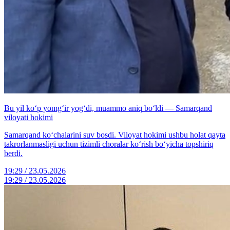
Bu yil ko‘p yomg‘ir yog‘di, muammo aniq bo‘ldi — Samarqand
viloyati hokimi
Samarqand ko‘chalarini suv bosdi. Viloyat hokimi ushbu holat qayta
takrorlanmasligi uchun tizimli choralar ko‘rish bo‘yicha topshiriq
berdi.
19:29 / 23.05.2026
19:29 / 23.05.2026