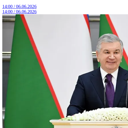
14:00 / 06.06.2026
14:00 / 06.06.2026