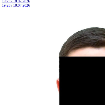
19:23 / 18.07.2026
19:23 / 18.07.2026