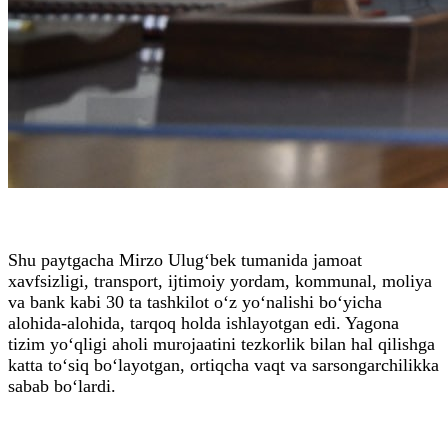
Shu paytgacha Mirzo Ulug‘bek tumanida jamoat
xavfsizligi, transport, ijtimoiy yordam, kommunal, moliya
va bank kabi 30 ta tashkilot o‘z yo‘nalishi bo‘yicha
alohida-alohida, tarqoq holda ishlayotgan edi. Yagona
tizim yo‘qligi aholi murojaatini tezkorlik bilan hal qilishga
katta to‘siq bo‘layotgan, ortiqcha vaqt va sarsongarchilikka
sabab bo‘lardi.