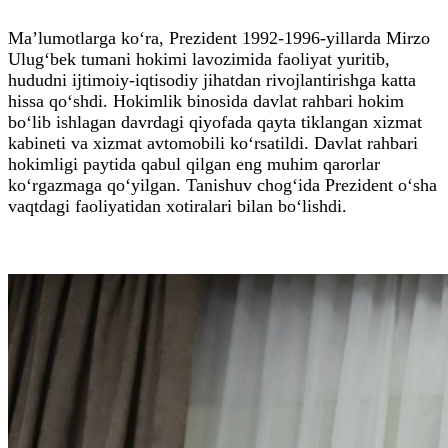
Ma’lumotlarga ko‘ra, Prezident 1992-1996-yillarda Mirzo
Ulug‘bek tumani hokimi lavozimida faoliyat yuritib,
hududni ijtimoiy-iqtisodiy jihatdan rivojlantirishga katta
hissa qo‘shdi. Hokimlik binosida davlat rahbari hokim
bo‘lib ishlagan davrdagi qiyofada qayta tiklangan xizmat
kabineti va xizmat avtomobili ko‘rsatildi. Davlat rahbari
hokimligi paytida qabul qilgan eng muhim qarorlar
ko‘rgazmaga qo‘yilgan. Tanishuv chog‘ida Prezident o‘sha
vaqtdagi faoliyatidan xotiralari bilan bo‘lishdi.