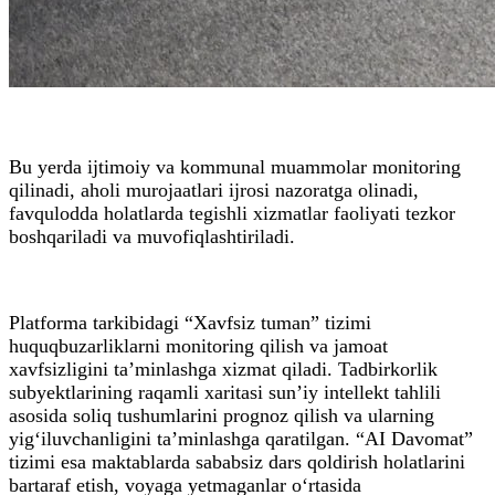
Bu yerda ijtimoiy va kommunal muammolar monitoring
qilinadi, aholi murojaatlari ijrosi nazoratga olinadi,
favqulodda holatlarda tegishli xizmatlar faoliyati tezkor
boshqariladi va muvofiqlashtiriladi.
Platforma tarkibidagi “Xavfsiz tuman” tizimi
huquqbuzarliklarni monitoring qilish va jamoat
xavfsizligini ta’minlashga xizmat qiladi. Tadbirkorlik
subyektlarining raqamli xaritasi sun’iy intellekt tahlili
asosida soliq tushumlarini prognoz qilish va ularning
yig‘iluvchanligini ta’minlashga qaratilgan. “AI Davomat”
tizimi esa maktablarda sababsiz dars qoldirish holatlarini
bartaraf etish, voyaga yetmaganlar o‘rtasida