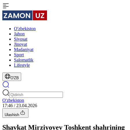
O'zbekiston
Jahon
Siyosat
Jinoyat
Madaniyat
Sport
Salomatlik
Lifestyle
O'ZB
O'zbekiston
17:46 / 23.04.2026
Ulashish
Shavkat Mirziyoyev Toshkent shahrining