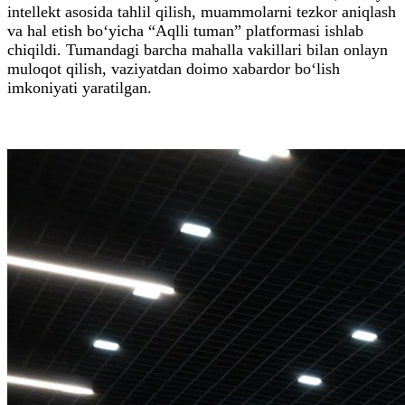
intellekt asosida tahlil qilish, muammolarni tezkor aniqlash
va hal etish bo‘yicha “Aqlli tuman” platformasi ishlab
chiqildi. Tumandagi barcha mahalla vakillari bilan onlayn
muloqot qilish, vaziyatdan doimo xabardor bo‘lish
imkoniyati yaratilgan.