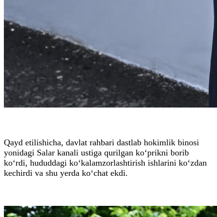
Qayd etilishicha, davlat rahbari dastlab hokimlik binosi
yonidagi Salar kanali ustiga qurilgan ko‘prikni borib
ko‘rdi, hududdagi ko‘kalamzorlashtirish ishlarini ko‘zdan
kechirdi va shu yerda ko‘chat ekdi.