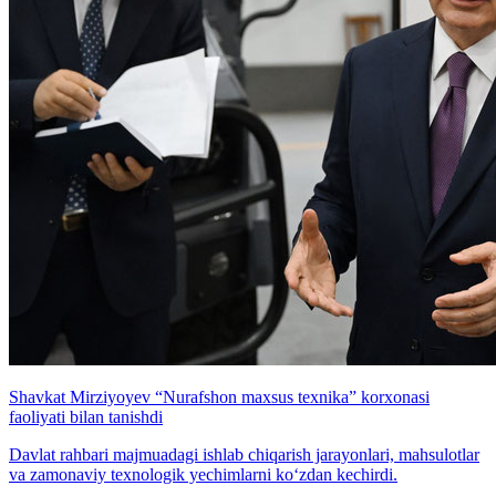
Shavkat Mirziyoyev “Nurafshon maxsus texnika” korxonasi
faoliyati bilan tanishdi
Davlat rahbari majmuadagi ishlab chiqarish jarayonlari, mahsulotlar
va zamonaviy texnologik yechimlarni ko‘zdan kechirdi.