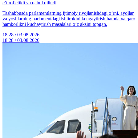
e’tirof etildi va qabul qilindi
Tashabbusda parlamentlarning ijtimoiy rivojlanishdagi o‘rni, ayollar
va yoshlarning parlamentdagi ishtirokini kengaytirish hamda xalqaro
hamkorlikni kuchaytirish masalalari o‘z aksini topgan.
18:28 / 03.08.2026
18:28 / 03.08.2026