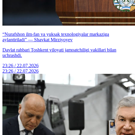
“Nurafshon ilm-fan va yuksak texnologiyalar markaziga
aylantiriladi” — Shavkat Mirziyoyev
Davlat rahbari Toshkent viloyati jamoatchiligi vakillari bilan
uchrashdi.
23:26 / 22.07.2026
23:26 / 22.07.2026