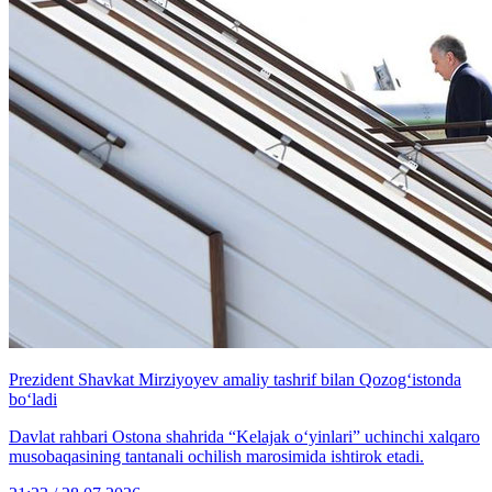
Prezident Shavkat Mirziyoyev amaliy tashrif bilan Qozog‘istonda
bo‘ladi
Davlat rahbari Ostona shahrida “Kelajak o‘yinlari” uchinchi xalqaro
musobaqasining tantanali ochilish marosimida ishtirok etadi.