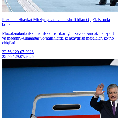
Prezident Shavkat Mirziyoyev davlat tashrifi bilan Qirg‘izistonda
bo‘ladi
Muzokaralarda ikki mamlakat hamkorligini savdo, sanoat, transport
va madaniy-gumanitar yo‘nalishlarda kengaytirish masalalari ko‘rib
chiqiladi.
22:56 / 29.07.2026
22:56 / 29.07.2026