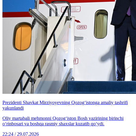
Prezidenti Shavkat Mirziyoyevning Qozog‘istonga amaliy tashrifi
yakunlandi
Oliy martabali mehmonni Qozog‘iston Bosh vazirining birinchi
o‘rinbosari va boshqa rasmiy shaxslar kuzatib qo‘ydi.
22:24 / 29.07.2026