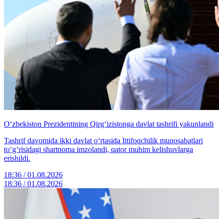
O‘zbekiston Prezidentining Qirg‘izistonga davlat tashrifi yakunlandi
Tashrif davomida ikki davlat o‘rtasida Ittifoqchilik munosabatlari
to‘g‘risidagi shartnoma imzolandi, qator muhim kelishuvlarga
erishildi.
18:36 / 01.08.2026
18:36 / 01.08.2026