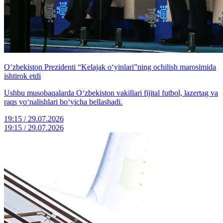
O‘zbekiston Prezidenti “Kelajak o‘yinlari”ning ochilish marosimida
ishtirok etdi
Ushbu musobaqalarda O‘zbekiston vakillari fijital futbol, lazertag va
raqs yo‘nalishlari bo‘yicha bellashadi.
19:15 / 29.07.2026
19:15 / 29.07.2026