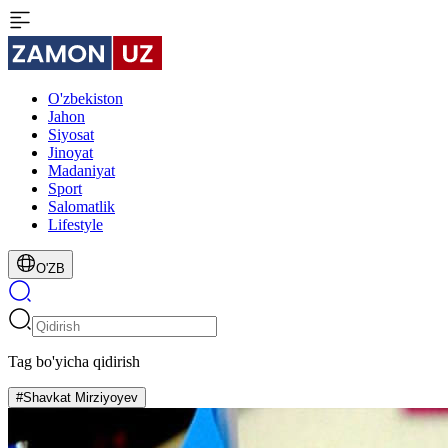
O'zbekiston
Jahon
Siyosat
Jinoyat
Madaniyat
Sport
Salomatlik
Lifestyle
O'ZB
Tag bo'yicha qidirish
#Shavkat Mirziyoyev