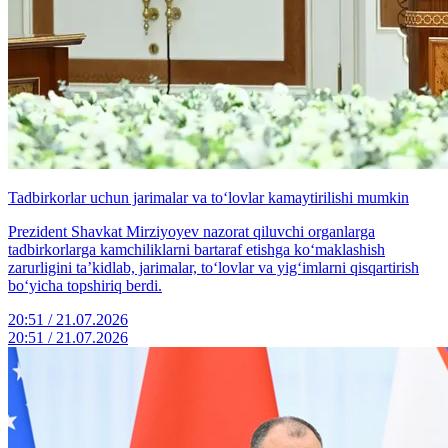
Tadbirkorlar uchun jarimalar va to‘lovlar kamaytirilishi mumkin
Prezident Shavkat Mirziyoyev nazorat qiluvchi organlarga
tadbirkorlarga kamchiliklarni bartaraf etishga ko‘maklashish
zarurligini ta’kidlab, jarimalar, to‘lovlar va yig‘imlarni qisqartirish
bo‘yicha topshiriq berdi.
20:51 / 21.07.2026
20:51 / 21.07.2026