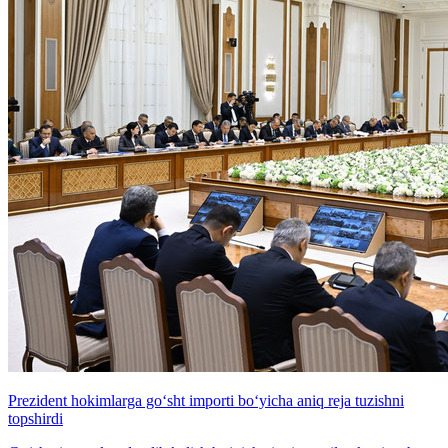
Prezident hokimlarga go‘sht importi bo‘yicha aniq reja tuzishni
topshirdi