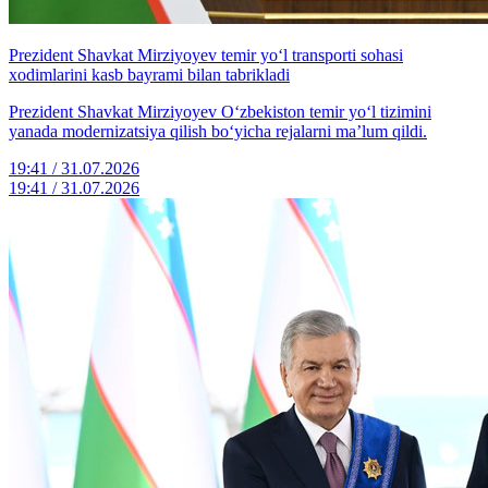
Prezident Shavkat Mirziyoyev temir yo‘l transporti sohasi
xodimlarini kasb bayrami bilan tabrikladi
Prezident Shavkat Mirziyoyev O‘zbekiston temir yo‘l tizimini
yanada modernizatsiya qilish bo‘yicha rejalarni ma’lum qildi.
19:41 / 31.07.2026
19:41 / 31.07.2026