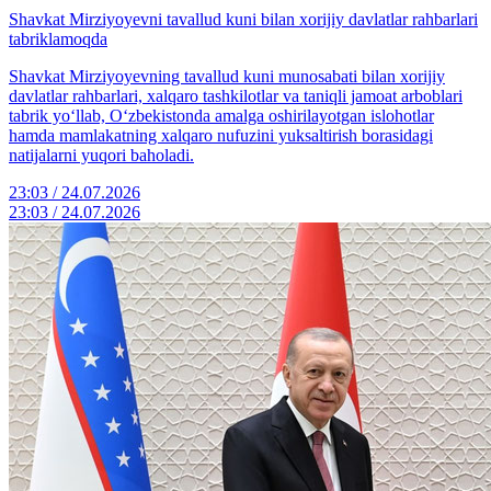
Shavkat Mirziyoyevni tavallud kuni bilan xorijiy davlatlar rahbarlari
tabriklamoqda
Shavkat Mirziyoyevning tavallud kuni munosabati bilan xorijiy
davlatlar rahbarlari, xalqaro tashkilotlar va taniqli jamoat arboblari
tabrik yo‘llab, O‘zbekistonda amalga oshirilayotgan islohotlar
hamda mamlakatning xalqaro nufuzini yuksaltirish borasidagi
natijalarni yuqori baholadi.
23:03 / 24.07.2026
23:03 / 24.07.2026