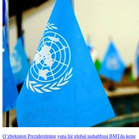
O‘zbekiston Prezidentining yana bir global tashabbusi BMTda keng