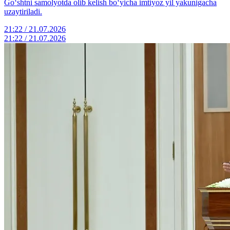
Go‘shtni samolyotda olib kelish bo‘yicha imtiyoz yil yakunigacha
uzaytiriladi.
21:22 / 21.07.2026
21:22 / 21.07.2026