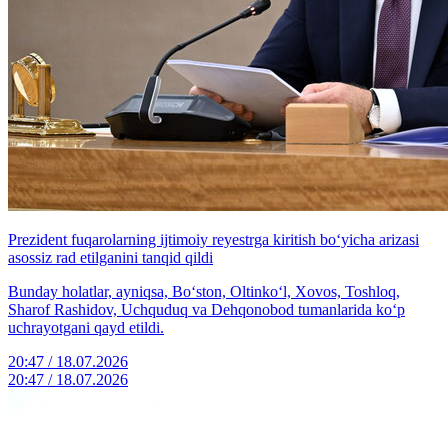
Prezident fuqarolarning ijtimoiy reyestrga kiritish bo‘yicha arizasi
asossiz rad etilganini tanqid qildi
Bunday holatlar, ayniqsa, Bo‘ston, Oltinko‘l, Xovos, Toshloq,
Sharof Rashidov, Uchquduq va Dehqonobod tumanlarida ko‘p
uchrayotgani qayd etildi.
20:47 / 18.07.2026
20:47 / 18.07.2026