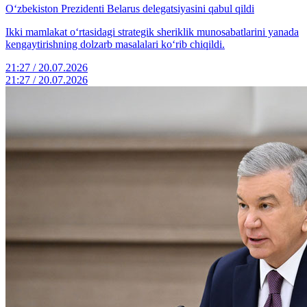
O‘zbekiston Prezidenti Belarus delegatsiyasini qabul qildi
Ikki mamlakat o‘rtasidagi strategik sheriklik munosabatlarini yanada
kengaytirishning dolzarb masalalari ko‘rib chiqildi.
21:27 / 20.07.2026
21:27 / 20.07.2026