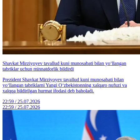
Shavkat Mirziyoyev tavallud kuni munosabati bilan yo‘llangan
tabriklar uchun minnatdorlik bildirdi
Prezident Shavkat Mirziyoyev tavallud kuni munosabati bilan
yo‘llangan tabriklarni Yangi O‘zbekistonning xalqaro nufuzi va
xalqqa bildirilgan hurmat ifodasi deb baholadi.
22:59 / 25.07.2026
22:59 / 25.07.2026