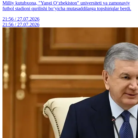
Milliy kutubxona, "Yangi O‘zbekiston" universiteti va zamonaviy
futbol stadioni qurilishi bo‘yicha mutasaddilarga topshiriqlar berdi.
21:56 / 27.07.2026
21:56 / 27.07.2026