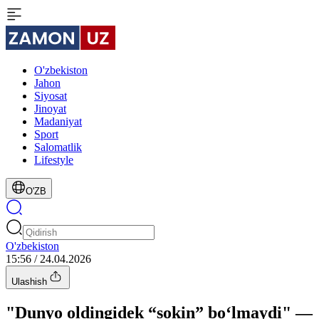
O'zbekiston
Jahon
Siyosat
Jinoyat
Madaniyat
Sport
Salomatlik
Lifestyle
O'ZB
O'zbekiston
15:56 / 24.04.2026
Ulashish
"Dunyo oldingidek “sokin” bo‘lmaydi" —