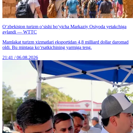
O‘zbekiston turizm o‘sishi bo‘yicha Markaziy Osiyoda yetakchiga
aylandi — WTTC
Mamlakat turizm xizmatlari eksportidan 4,8 milliard dollar daromad
oldi. Bu mintaqa ko‘rsatkichining yarmiga teng.
21:41 / 06.08.2026