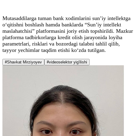
Mutasaddilarga tuman bank xodimlarini sun’iy intellektga
o‘qitishni boshlash hamda banklarda “Sun’iy intellekt
maslahatchisi” platformasini joriy etish topshirildi. Mazkur
platforma tadbirkorlarga kredit olish jarayonida loyiha
parametrlari, risklari va bozordagi talabni tahlil qilib,
tayyor yechimlar taqdim etishi ko‘zda tutilgan.
#Shavkat Mirziyoyev
#videoselektor yig'ilishi