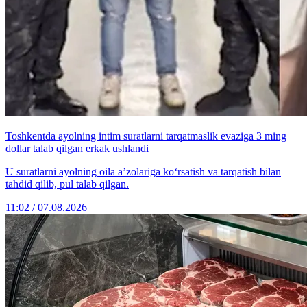
Toshkentda ayolning intim suratlarni tarqatmaslik evaziga 3 ming
dollar talab qilgan erkak ushlandi
U suratlarni ayolning oila a’zolariga ko‘rsatish va tarqatish bilan
tahdid qilib, pul talab qilgan.
11:02 / 07.08.2026