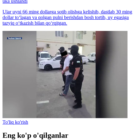
uka ushlandi
Ular uyni 66 ming dollarga sotib olishga kelishib, dastlab 30 ming
dollar to‘lagan va qolgan pulni berishdan bosh tortib, uy egasiga
tazyiq o‘tkazish bilan qo‘rqitgan.
To'liq ko'rish
Eng ko'p o'qilganlar