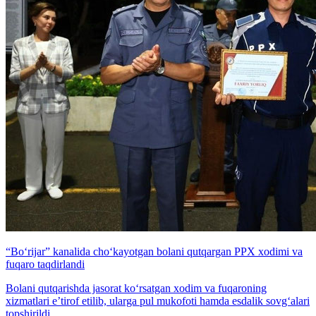
“Bo‘rijar” kanalida cho‘kayotgan bolani qutqargan PPX xodimi va
fuqaro taqdirlandi
Bolani qutqarishda jasorat ko‘rsatgan xodim va fuqaroning
xizmatlari e’tirof etilib, ularga pul mukofoti hamda esdalik sovg‘alari
topshirildi.