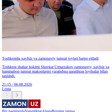
Toshkentda xavfsiz va zamonaviy jamoat joylari barpo etiladi
Toshkent shahar hokimi Shavkat Umurzakov zamonaviy, xavfsiz va
hammabop jamoat makonlarini yaratishga qaratilgan loyihalar bilan
tanishdi.
21:15 / 06.08.2026
Lenta
Biz haqimizda
Yangiliklar
Aloqa
Bizning jamoa