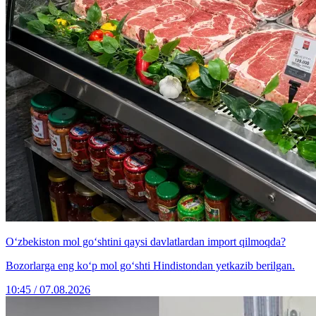
O‘zbekiston mol go‘shtini qaysi davlatlardan import qilmoqda?
Bozorlarga eng ko‘p mol go‘shti Hindistondan yetkazib berilgan.
10:45 / 07.08.2026