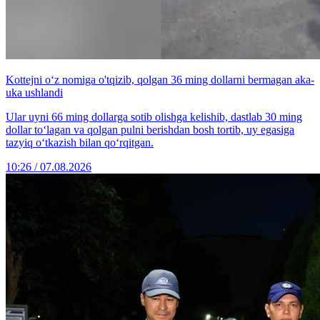
Kottejni o‘z nomiga o'tqizib, qolgan 36 ming dollarni bermagan aka-
uka ushlandi
Ular uyni 66 ming dollarga sotib olishga kelishib, dastlab 30 ming
dollar to‘lagan va qolgan pulni berishdan bosh tortib, uy egasiga
tazyiq o‘tkazish bilan qo‘rqitgan.
10:26 / 07.08.2026