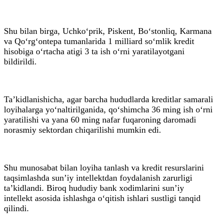
Shu bilan birga, Uchko‘prik, Piskent, Bo‘stonliq, Karmana
va Qo‘rg‘ontepa tumanlarida 1 milliard so‘mlik kredit
hisobiga o‘rtacha atigi 3 ta ish o‘rni yaratilayotgani
bildirildi.
Ta’kidlanishicha, agar barcha hududlarda kreditlar samarali
loyihalarga yo‘naltirilganida, qo‘shimcha 36 ming ish o‘rni
yaratilishi va yana 60 ming nafar fuqaroning daromadi
norasmiy sektordan chiqarilishi mumkin edi.
Shu munosabat bilan loyiha tanlash va kredit resurslarini
taqsimlashda sun’iy intellektdan foydalanish zarurligi
ta’kidlandi. Biroq hududiy bank xodimlarini sun’iy
intellekt asosida ishlashga o‘qitish ishlari sustligi tanqid
qilindi.