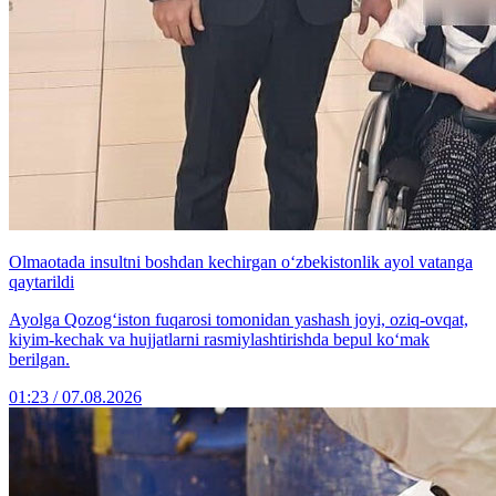
Olmaotada insultni boshdan kechirgan o‘zbekistonlik ayol vatanga
qaytarildi
Ayolga Qozog‘iston fuqarosi tomonidan yashash joyi, oziq-ovqat,
kiyim-kechak va hujjatlarni rasmiylashtirishda bepul ko‘mak
berilgan.
01:23 / 07.08.2026