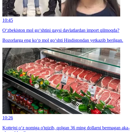
10:45
O‘zbekiston mol go‘shtini qaysi davlatlardan import qilmoqda?
Bozorlarga eng ko‘p mol go‘shti Hindistondan yetkazib berilgan.
10:26
Kottejni o‘z nomiga o'tqizib, qolgan 36 ming dollarni bermagan aka-