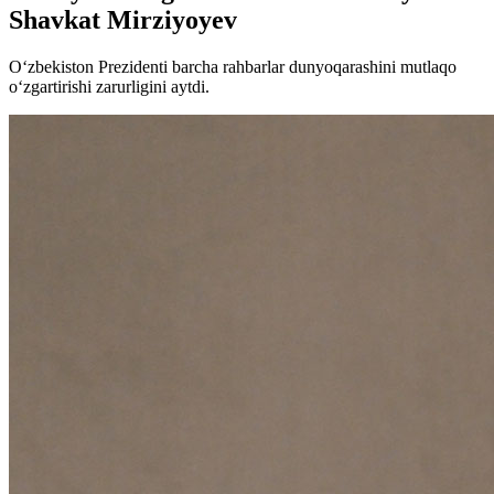
Shavkat Mirziyoyev
O‘zbekiston Prezidenti barcha rahbarlar dunyoqarashini mutlaqo
o‘zgartirishi zarurligini aytdi.