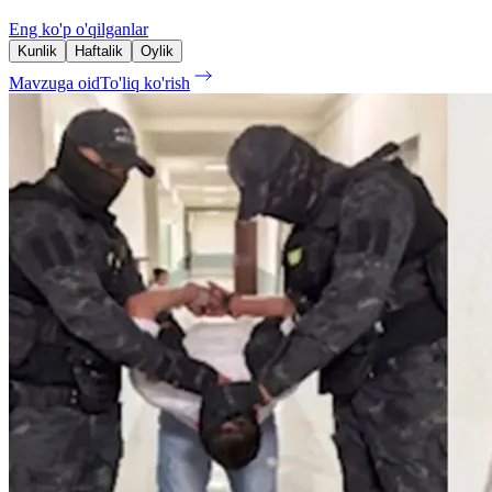
Eng ko'p o'qilganlar
Kunlik
Haftalik
Oylik
Mavzuga oid
To'liq ko'rish