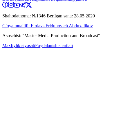
Shahodatnoma: №1346 Berilgan sana: 28.05.2020
G'oya muallifi: Firdavs Fridunovich Abduxalikov
Asoschisi: "Master Media Production and Broadcast"
Maxfiylik siyosati
Foydalanish shartlari