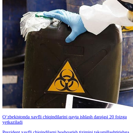
O‘zbekistonda xavfli chiqindilarini qayta ishlash darajasi 20 foizga
yetkaziladi
Prezident xavfli chiqindilarni boshqarish tizimini takomillashtirishga