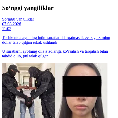
So‘nggi yangiliklar
So‘nggi yangiliklar
07.08.2026
11:02
Toshkentda ayolning intim suratlarni tarqatmaslik evaziga 3 ming
dollar talab qilgan erkak ushlandi
U suratlarni ayolning oila a’zolariga ko‘rsatish va tarqatish bilan
tahdid qilib, pul talab qilgan.