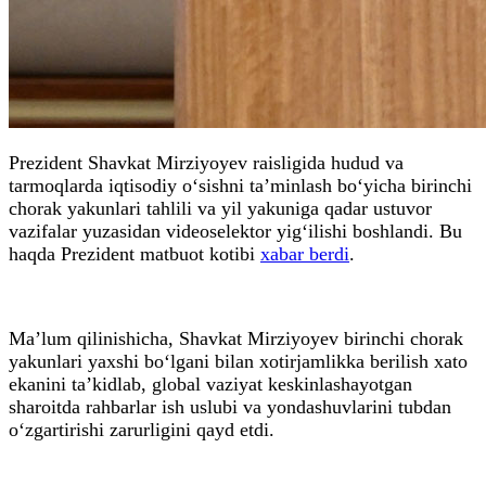
Prezident Shavkat Mirziyoyev raisligida hudud va
tarmoqlarda iqtisodiy o‘sishni ta’minlash bo‘yicha birinchi
chorak yakunlari tahlili va yil yakuniga qadar ustuvor
vazifalar yuzasidan videoselektor yig‘ilishi boshlandi. Bu
haqda Prezident matbuot kotibi
xabar berdi
.
Ma’lum qilinishicha, Shavkat Mirziyoyev birinchi chorak
yakunlari yaxshi bo‘lgani bilan xotirjamlikka berilish xato
ekanini ta’kidlab, global vaziyat keskinlashayotgan
sharoitda rahbarlar ish uslubi va yondashuvlarini tubdan
o‘zgartirishi zarurligini qayd etdi.