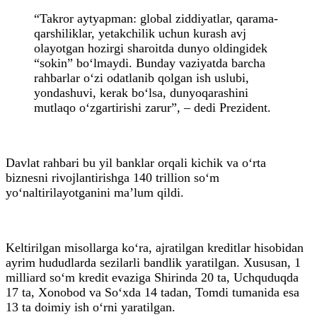
“Takror aytyapman: global ziddiyatlar, qarama-
qarshiliklar, yetakchilik uchun kurash avj
olayotgan hozirgi sharoitda dunyo oldingidek
“sokin” bo‘lmaydi. Bunday vaziyatda barcha
rahbarlar o‘zi odatlanib qolgan ish uslubi,
yondashuvi, kerak bo‘lsa, dunyoqarashini
mutlaqo o‘zgartirishi zarur”, – dedi Prezident.
Davlat rahbari bu yil banklar orqali kichik va o‘rta
biznesni rivojlantirishga 140 trillion so‘m
yo‘naltirilayotganini ma’lum qildi.
Keltirilgan misollarga ko‘ra, ajratilgan kreditlar hisobidan
ayrim hududlarda sezilarli bandlik yaratilgan. Xususan, 1
milliard so‘m kredit evaziga Shirinda 20 ta, Uchquduqda
17 ta, Xonobod va So‘xda 14 tadan, Tomdi tumanida esa
13 ta doimiy ish o‘rni yaratilgan.