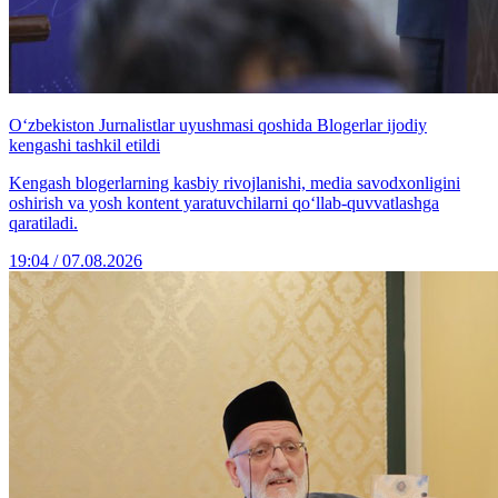
O‘zbekiston Jurnalistlar uyushmasi qoshida Blogerlar ijodiy
kengashi tashkil etildi
Kengash blogerlarning kasbiy rivojlanishi, media savodxonligini
oshirish va yosh kontent yaratuvchilarni qo‘llab-quvvatlashga
qaratiladi.
19:04 / 07.08.2026