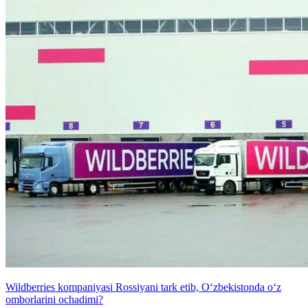
Wildberries kompaniyasi Rossiyani tark etib, O‘zbekistonda o‘z
omborlarini ochadimi?