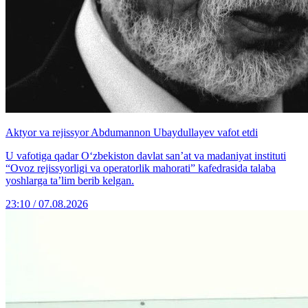
Aktyor va rejissyor Abdumannon Ubaydullayev vafot etdi
U vafotiga qadar O‘zbekiston davlat san’at va madaniyat instituti
“Ovoz rejissyorligi va operatorlik mahorati” kafedrasida talaba
yoshlarga ta’lim berib kelgan.
23:10 / 07.08.2026