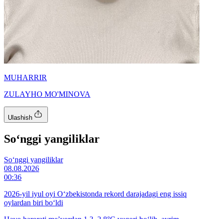
MUHARRIR
ZULAYHO MO'MINOVA
Ulashish
So‘nggi yangiliklar
So‘nggi yangiliklar
08.08.2026
00:36
2026-yil iyul oyi O‘zbekistonda rekord darajadagi eng issiq
oylardan biri bo‘ldi