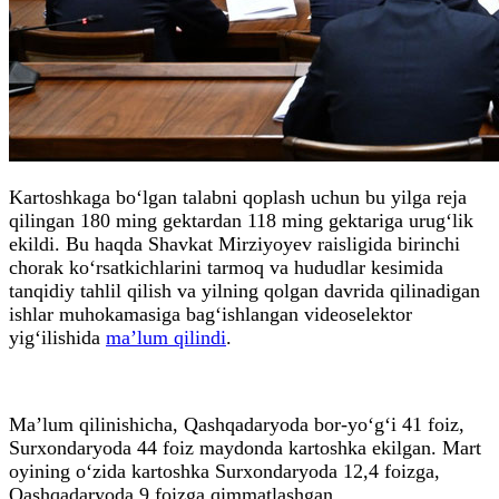
Kartoshkaga bo‘lgan talabni qoplash uchun bu yilga reja
qilingan 180 ming gektardan 118 ming gektariga urug‘lik
ekildi. Bu haqda Shavkat Mirziyoyev raisligida birinchi
chorak ko‘rsatkichlarini tarmoq va hududlar kesimida
tanqidiy tahlil qilish va yilning qolgan davrida qilinadigan
ishlar muhokamasiga bag‘ishlangan videoselektor
yig‘ilishida
ma’lum qilindi
.
Ma’lum qilinishicha, Qashqadaryoda bor-yo‘g‘i 41 foiz,
Surxondaryoda 44 foiz maydonda kartoshka ekilgan. Mart
oyining o‘zida kartoshka Surxondaryoda 12,4 foizga,
Qashqadaryoda 9 foizga qimmatlashgan.