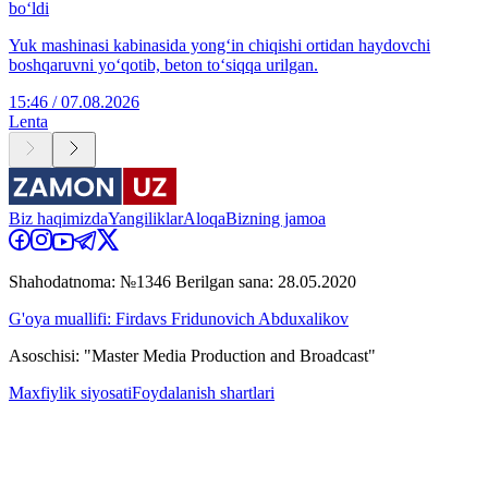
bo‘ldi
Yuk mashinasi kabinasida yong‘in chiqishi ortidan haydovchi
boshqaruvni yo‘qotib, beton to‘siqqa urilgan.
15:46 / 07.08.2026
Lenta
Biz haqimizda
Yangiliklar
Aloqa
Bizning jamoa
Shahodatnoma: №1346 Berilgan sana: 28.05.2020
G'oya muallifi: Firdavs Fridunovich Abduxalikov
Asoschisi: "Master Media Production and Broadcast"
Maxfiylik siyosati
Foydalanish shartlari