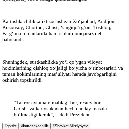
Kartoshkachilikka ixtisoslashgan Xo‘jaobod, Andijon,
Kosonsoy, Chortoq, Chust, Yangiqo‘rg‘on, Toshloq,
Farg‘ona tumanlarida ham ishlar qoniqarsiz deb
baholandi.
Shuningdek, sustkashlikka yo‘l qo‘ygan viloyat
hokimlarining qishloq xo‘jaligi bo‘yicha o‘rinbosarlari va
tuman hokimlarining mas’uliyati hamda javobgarligini
oshirish topshirildi.
“Takror aytaman: mablag‘ bor, resurs bor.
Go‘sht va kartoshkadan hech qanday masala
bo‘lmasligi kerak”, – dedi Prezident.
#go'sht
#kartoshkachilik
#Shavkat Mirziyoyev