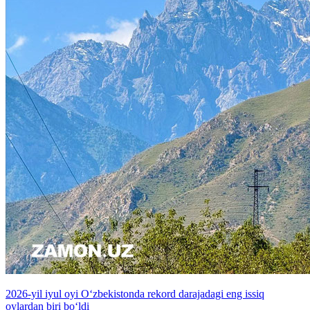
2026-yil iyul oyi O‘zbekistonda rekord darajadagi eng issiq
oylardan biri bo‘ldi