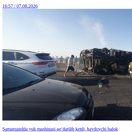
16:57 / 07.08.2026
Samarqandda yuk mashinasi ag‘darilib ketdi, haydovchi halok