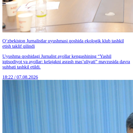
O‘zbekiston Jurnalistlar uyushmasi qoshida ekologik klub tashkil
etish taklif qilindi
Uyushma qoshidagi Jurnalist ayollar kengashining “Yashil
iqtisodiyot va ayollar: kelajakni asrash mas’uliyati” mavzusida davra
suhbati tashkil etildi.
18:22 / 07.08.2026