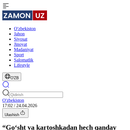
O'zbekiston
Jahon
Siyosat
Jinoyat
Madaniyat
Sport
Salomatlik
Lifestyle
O'ZB
O'zbekiston
17:02 / 24.04.2026
Ulashish
“Go‘sht va kartoshkadan hech qanday