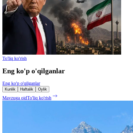
To'liq ko'rish
Eng ko'p o'qilganlar
Eng ko'p o'qilganlar
Kunlik
Haftalik
Oylik
Mavzuga oid
To'liq ko'rish