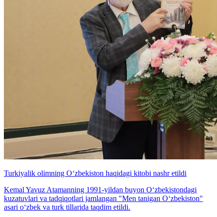
Turkiyalik olimning O‘zbekiston haqidagi kitobi nashr etildi
Kemal Yavuz Atamanning 1991-yildan buyon O‘zbekistondagi
kuzatuvlari va tadqiqotlari jamlangan "Men tanigan O‘zbekiston"
asari o‘zbek va turk tillarida taqdim etildi.