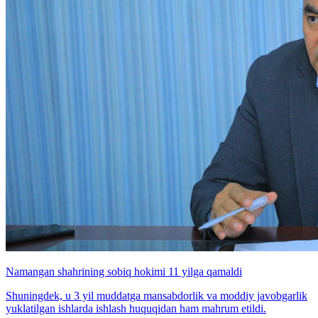
Namangan shahrining sobiq hokimi 11 yilga qamaldi
Shuningdek, u 3 yil muddatga mansabdorlik va moddiy javobgarlik
yuklatilgan ishlarda ishlash huquqidan ham mahrum etildi.