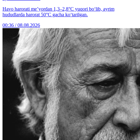
Havo harorati me’yordan 1,3–2,8°C yuqori bo‘lib, ayrim
hududlarda harorat 50°C gacha ko‘tarilgan.
00:36 / 08.08.2026