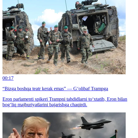
00:17
“Bizga boshqa teatr kerak emas” — G‘olibaf Trampga
Eron parlamenti spikeri Trampni tahdidlarni to‘xtatib, Eron bilan
bog‘liq majburiyatlarini bajarishga chaqirdi.