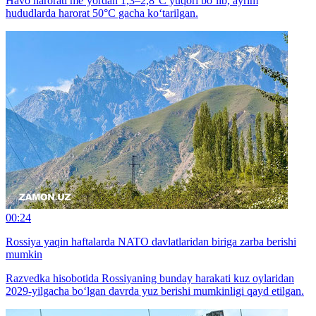
Havo harorati me’yordan 1,3–2,8°C yuqori bo‘lib, ayrim
hududlarda harorat 50°C gacha ko‘tarilgan.
00:24
Rossiya yaqin haftalarda NATO davlatlaridan biriga zarba berishi
mumkin
Razvedka hisobotida Rossiyaning bunday harakati kuz oylaridan
2029-yilgacha bo‘lgan davrda yuz berishi mumkinligi qayd etilgan.