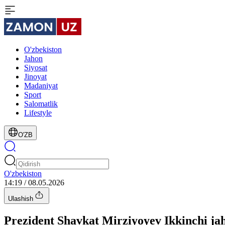
O'zbekiston
Jahon
Siyosat
Jinoyat
Madaniyat
Sport
Salomatlik
Lifestyle
O'ZB
O'zbekiston
14:19 / 08.05.2026
Ulashish
Prezident Shavkat Mirziyoyev Ikkinchi jah