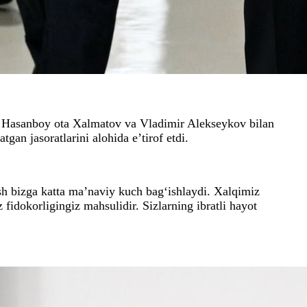
a, Hasanboy ota Xalmatov va Vladimir Alekseykov bilan
gan jasoratlarini alohida e’tirof etdi.
lash bizga katta ma’naviy kuch bag‘ishlaydi. Xalqimiz
z fidokorligingiz mahsulidir. Sizlarning ibratli hayot