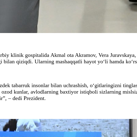
harbiy klinik gospitalida Akmal ota Akramov, Vera Juravskay
 bilan qiziqdi. Ularning mashaqqatli hayot yo‘li hamda ko‘rsat
Sizdek tabarruk insonlar bilan uchrashish, o‘gitlaringizni ting
 ozod kunlar, avlodlarning baxtiyor istiqboli sizlarning mislsi
r”, – dedi Prezident.