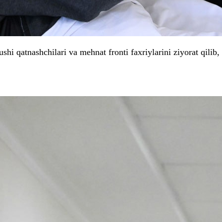
hi qatnashchilari va mehnat fronti faxriylarini ziyorat qilib