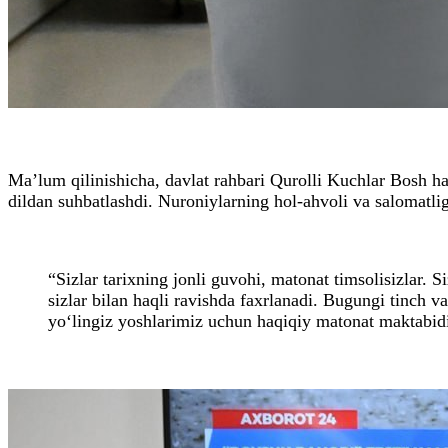
Ma’lum qilinishicha, davlat rahbari Qurolli Kuchlar Bosh 
dildan suhbatlashdi. Nuroniylarning hol-ahvoli va salomatligi
“Sizlar tarixning jonli guvohi, matonat timsolisizlar. 
sizlar bilan haqli ravishda faxrlanadi. Bugungi tinch va
yo‘lingiz yoshlarimiz uchun haqiqiy matonat maktabidi