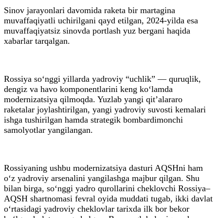
Sinov jarayonlari davomida raketa bir martagina
muvaffaqiyatli uchirilgani qayd etilgan, 2024-yilda esa
muvaffaqiyatsiz sinovda portlash yuz bergani haqida
xabarlar tarqalgan.
Rossiya so‘nggi yillarda yadroviy “uchlik” — quruqlik,
dengiz va havo komponentlarini keng ko‘lamda
modernizatsiya qilmoqda. Yuzlab yangi qit’alararo
raketalar joylashtirilgan, yangi yadroviy suvosti kemalari
ishga tushirilgan hamda strategik bombardimonchi
samolyotlar yangilangan.
Rossiyaning ushbu modernizatsiya dasturi AQSHni ham
o‘z yadroviy arsenalini yangilashga majbur qilgan. Shu
bilan birga, so‘nggi yadro qurollarini cheklovchi Rossiya–
AQSH shartnomasi fevral oyida muddati tugab, ikki davlat
o‘rtasidagi yadroviy cheklovlar tarixda ilk bor bekor