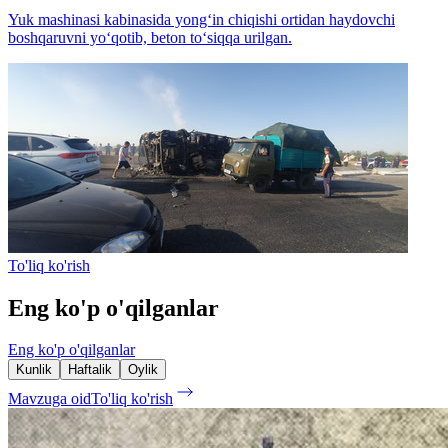
Yuk mashinasi kabinasida yong‘in chiqishi ortidan haydovchi
boshqaruvni yo‘qotib, beton to‘siqqa urilgan.
To'liq ko'rish
Eng ko'p o'qilganlar
Eng ko'p o'qilganlar
Kunlik
Haftalik
Oylik
Mavzuga oid
To'liq ko'rish