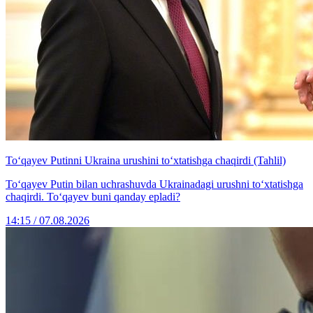
To‘qayev Putinni Ukraina urushini to‘xtatishga chaqirdi (Tahlil)
To‘qayev Putin bilan uchrashuvda Ukrainadagi urushni to‘xtatishga
chaqirdi. To‘qayev buni qanday epladi?
14:15 / 07.08.2026