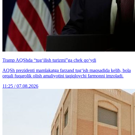
Tramp AQShda “tug‘ilish turizmi”ga chek qo‘ydi
AQSh prezidenti mamlakatga farzand tug‘ish maqsadida kelib, bola
orqali fuqarolik olish amaliyotini taqiqlovchi farmonni imzoladi.
11:25 / 07.08.2026