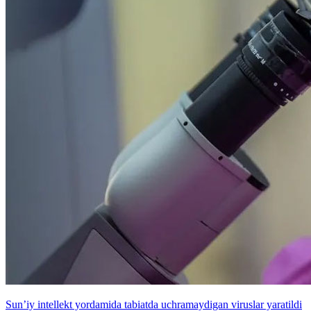
Sun’iy intellekt yordamida tabiatda uchramaydigan viruslar yaratildi