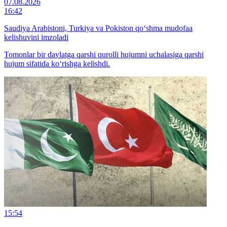
07.08.2026
16:42
Saudiya Arabistoni, Turkiya va Pokiston qo‘shma mudofaa
kelishuvini imzoladi
Tomonlar bir davlatga qarshi qurolli hujumni uchalasiga qarshi
hujum sifatida ko‘rishga kelishdi.
15:54