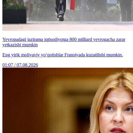
Yevropadagi jazirama iqtisodiyotga 800 milliard yevrogacha zarar
yetkazishi mumkin
Eng yirik moliyaviy yo‘qotishlar Fransiyada kuzatilishi mumkin.
01:07 / 07.08.2026