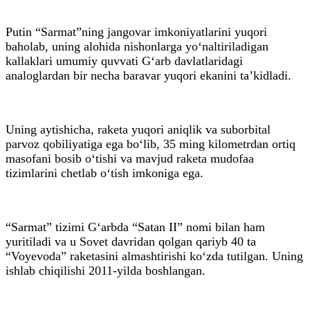
Putin “Sarmat”ning jangovar imkoniyatlarini yuqori
baholab, uning alohida nishonlarga yo‘naltiriladigan
kallaklari umumiy quvvati G‘arb davlatlaridagi
analoglardan bir necha baravar yuqori ekanini ta’kidladi.
Uning aytishicha, raketa yuqori aniqlik va suborbital
parvoz qobiliyatiga ega bo‘lib, 35 ming kilometrdan ortiq
masofani bosib o‘tishi va mavjud raketa mudofaa
tizimlarini chetlab o‘tish imkoniga ega.
“Sarmat” tizimi G‘arbda “Satan II” nomi bilan ham
yuritiladi va u Sovet davridan qolgan qariyb 40 ta
“Voyevoda” raketasini almashtirishi ko‘zda tutilgan. Uning
ishlab chiqilishi 2011-yilda boshlangan.