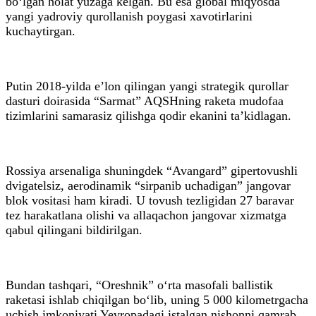
bo‘lgan holat yuzaga kelgan. Bu esa global miqyosda
yangi yadroviy qurollanish poygasi xavotirlarini
kuchaytirgan.
Putin 2018-yilda e’lon qilingan yangi strategik qurollar
dasturi doirasida “Sarmat” AQSHning raketa mudofaa
tizimlarini samarasiz qilishga qodir ekanini ta’kidlagan.
Rossiya arsenaliga shuningdek “Avangard” gipertovushli
dvigatelsiz, aerodinamik “sirpanib uchadigan” jangovar
blok vositasi ham kiradi. U tovush tezligidan 27 baravar
tez harakatlana olishi va allaqachon jangovar xizmatga
qabul qilingani bildirilgan.
Bundan tashqari, “Oreshnik” o‘rta masofali ballistik
raketasi ishlab chiqilgan bo‘lib, uning 5 000 kilometrgacha
uchish imkoniyati Yevropadagi istalgan nishonni qamrab