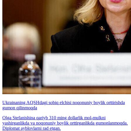
Ukrainaning AQSHdagi sobiq elchisi noqonuniy boylik orttirishda
gumon qilinmoqda
Olga Stefanishina qariyb 310 ming dollarlik mol-mulkni
yashirganlikda va noqonuniy boylik orttirganlikda gumonlanmoqda.
Diplomat ayblovlarni rad etgan.