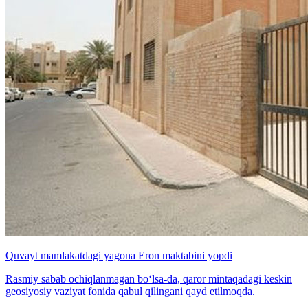
Quvayt mamlakatdagi yagona Eron maktabini yopdi
Rasmiy sabab ochiqlanmagan bo‘lsa-da, qaror mintaqadagi keskin
geosiyosiy vaziyat fonida qabul qilingani qayd etilmoqda.