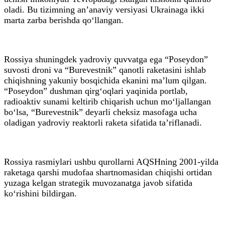
oladi. Bu tizimning an’anaviy versiyasi Ukrainaga ikki
marta zarba berishda qo‘llangan.
Rossiya shuningdek yadroviy quvvatga ega “Poseydon”
suvosti droni va “Burevestnik” qanotli raketasini ishlab
chiqishning yakuniy bosqichida ekanini ma’lum qilgan.
“Poseydon” dushman qirg‘oqlari yaqinida portlab,
radioaktiv sunami keltirib chiqarish uchun mo‘ljallangan
bo‘lsa, “Burevestnik” deyarli cheksiz masofaga ucha
oladigan yadroviy reaktorli raketa sifatida ta’riflanadi.
Rossiya rasmiylari ushbu qurollarni AQSHning 2001-yilda
raketaga qarshi mudofaa shartnomasidan chiqishi ortidan
yuzaga kelgan strategik muvozanatga javob sifatida
ko‘rishini bildirgan.