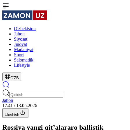
O'zbekiston
Jahon
Siyosat
Jinoyat
Madaniyat
Sport
Salomatlik
Lifestyle
O'ZB
Jahon
17:41 / 13.05.2026
Ulashish
Rossiya yangi qit’alararo ballistik