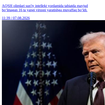
AQSH olimlari sun'iy intellekt yordamida tabiatda mavjud
bo‘lmagan 16 ta yangi virusni yaratishga muvaffaq bo‘ldi.
11:39 / 07.08.2026