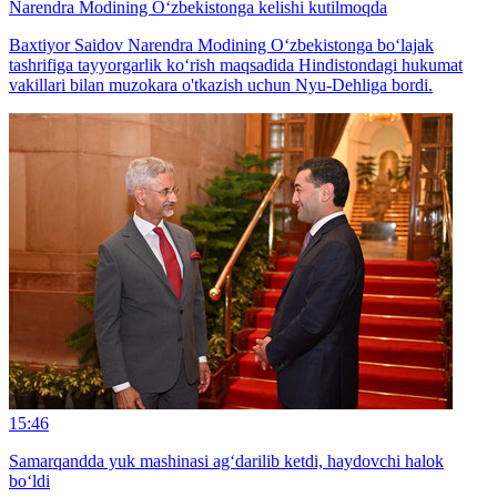
Narendra Modining O‘zbekistonga kelishi kutilmoqda
Baxtiyor Saidov Narendra Modining O‘zbekistonga bo‘lajak
tashrifiga tayyorgarlik ko‘rish maqsadida Hindistondagi hukumat
vakillari bilan muzokara o'tkazish uchun Nyu-Dehliga bordi.
15:46
Samarqandda yuk mashinasi ag‘darilib ketdi, haydovchi halok
bo‘ldi