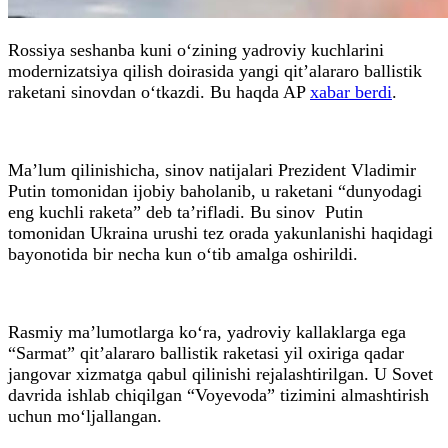
Rossiya seshanba kuni o‘zining yadroviy kuchlarini
modernizatsiya qilish doirasida yangi qit’alararo ballistik
raketani sinovdan o‘tkazdi. Bu haqda AP
xabar berdi
.
Ma’lum qilinishicha, sinov natijalari Prezident Vladimir
Putin tomonidan ijobiy baholanib, u raketani “dunyodagi
eng kuchli raketa” deb ta’rifladi. Bu sinov Putin
tomonidan Ukraina urushi tez orada yakunlanishi haqidagi
bayonotida bir necha kun o‘tib amalga oshirildi.
Rasmiy ma’lumotlarga ko‘ra, yadroviy kallaklarga ega
“Sarmat” qit’alararo ballistik raketasi yil oxiriga qadar
jangovar xizmatga qabul qilinishi rejalashtirilgan. U Sovet
davrida ishlab chiqilgan “Voyevoda” tizimini almashtirish
uchun mo‘ljallangan.