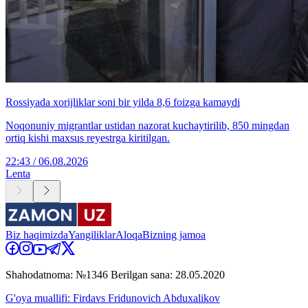
Rossiyada xorijliklar soni bir yilda 8,6 foizga kamaydi
Noqonuniy migrantlar ustidan nazorat kuchaytirilib, 850 mingdan
ortiq kishi maxsus reyestrga kiritilgan.
22:43 / 06.08.2026
Lenta
Biz haqimizda
Yangiliklar
Aloqa
Bizning jamoa
Shahodatnoma: №1346 Berilgan sana: 28.05.2020
G'oya muallifi: Firdavs Fridunovich Abduxalikov