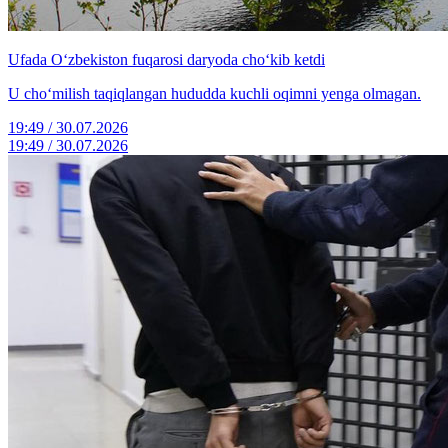
Ufada O‘zbekiston fuqarosi daryoda cho‘kib ketdi
U cho‘milish taqiqlangan hududda kuchli oqimni yenga olmagan.
19:49 / 30.07.2026
19:49 / 30.07.2026