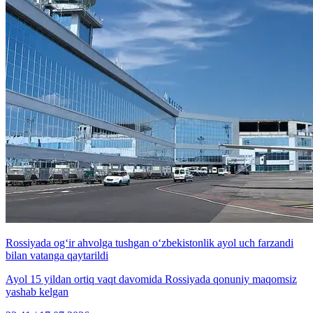
Rossiyada og‘ir ahvolga tushgan o‘zbekistonlik ayol uch farzandi
bilan vatanga qaytarildi
Ayol 15 yildan ortiq vaqt davomida Rossiyada qonuniy maqomsiz
yashab kelgan