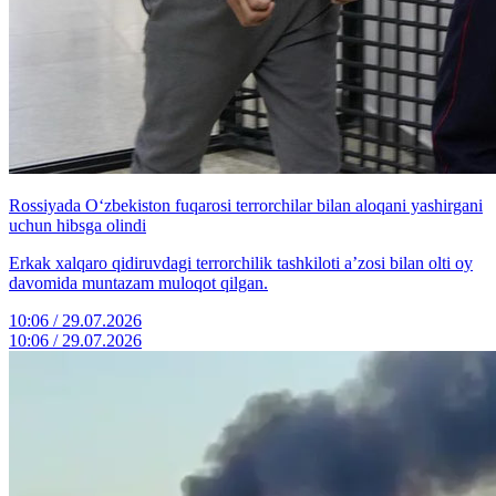
Rossiyada O‘zbekiston fuqarosi terrorchilar bilan aloqani yashirgani
uchun hibsga olindi
Erkak xalqaro qidiruvdagi terrorchilik tashkiloti a’zosi bilan olti oy
davomida muntazam muloqot qilgan.
10:06 / 29.07.2026
10:06 / 29.07.2026