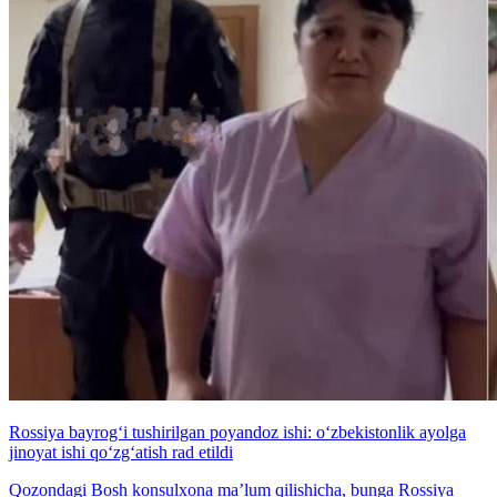
Rossiya bayrog‘i tushirilgan poyandoz ishi: o‘zbekistonlik ayolga
jinoyat ishi qo‘zg‘atish rad etildi
Qozondagi Bosh konsulxona ma’lum qilishicha, bunga Rossiya