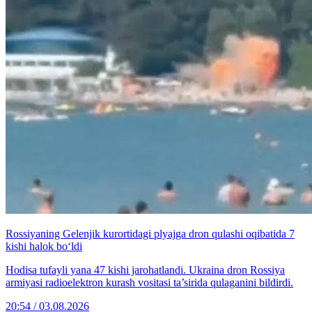
Rossiyaning Gelenjik kurortidagi plyajga dron qulashi oqibatida 7
kishi halok bo‘ldi
Hodisa tufayli yana 47 kishi jarohatlandi. Ukraina dron Rossiya
armiyasi radioelektron kurash vositasi ta’sirida qulaganini bildirdi.
20:54 / 03.08.2026