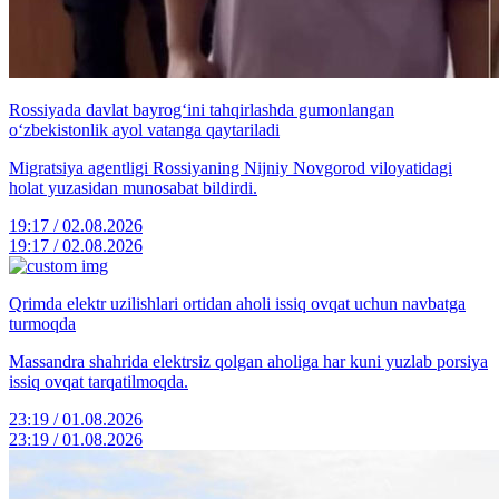
Rossiyada davlat bayrog‘ini tahqirlashda gumonlangan
o‘zbekistonlik ayol vatanga qaytariladi
Migratsiya agentligi Rossiyaning Nijniy Novgorod viloyatidagi
holat yuzasidan munosabat bildirdi.
19:17 / 02.08.2026
19:17 / 02.08.2026
Qrimda elektr uzilishlari ortidan aholi issiq ovqat uchun navbatga
turmoqda
Massandra shahrida elektrsiz qolgan aholiga har kuni yuzlab porsiya
issiq ovqat tarqatilmoqda.
23:19 / 01.08.2026
23:19 / 01.08.2026