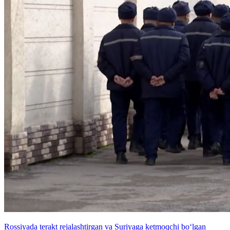
Rossiyada terakt rejalashtirgan va Suriyaga ketmoqchi bo‘lgan