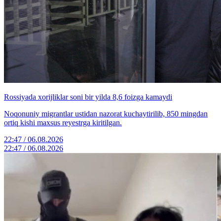
Rossiyada xorijliklar soni bir yilda 8,6 foizga kamaydi
Noqonuniy migrantlar ustidan nazorat kuchaytirilib, 850 mingdan
ortiq kishi maxsus reyestrga kiritilgan.
22:47 / 06.08.2026
22:47 / 06.08.2026