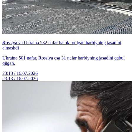
Rossiya va Ukraina 532 nafar halok bo‘lgan harbiyning jasadini
almashdi
Ukraina 501 nafar, Rossiya esa 31 nafar harbiyning jasadini qabul
qilgan.
23:13 / 16.07.2026
23:13 / 16.07.2026