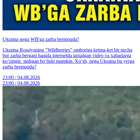
Ukraina nega WB'ga zarba bermoqda?
Ukraina Rossiyaning “Wildberries” omboriga ketma-ket bir necha
bor zarba bergani haqida internetda tarqalgan video va xabarlarga
ko‘zingiz tushgan bo‘lishi mumkin. Xo‘sh, nega Ukraina bu yerga
zarba bermoqda?
23:00 / 04.08.2026
23:00 / 04.08.2026