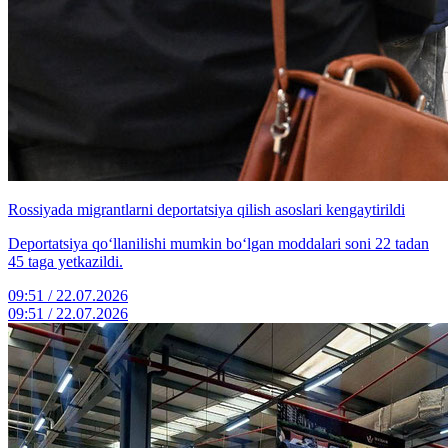
Rossiyada migrantlarni deportatsiya qilish asoslari kengaytirildi
Deportatsiya qo‘llanilishi mumkin bo‘lgan moddalari soni 22 tadan
45 taga yetkazildi.
09:51 / 22.07.2026
09:51 / 22.07.2026