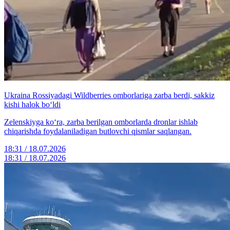
Ukraina Rossiyadagi Wildberries omborlariga zarba berdi, sakkiz
kishi halok bo‘ldi
Zelenskiyga ko‘ra, zarba berilgan omborlarda dronlar ishlab
chiqarishda foydalaniladigan butlovchi qismlar saqlangan.
18:31 / 18.07.2026
18:31 / 18.07.2026