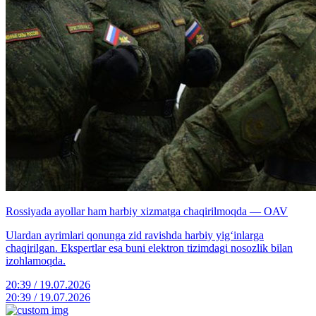
Rossiyada ayollar ham harbiy xizmatga chaqirilmoqda — OAV
Ulardan ayrimlari qonunga zid ravishda harbiy yig‘inlarga
chaqirilgan. Ekspertlar esa buni elektron tizimdagi nosozlik bilan
izohlamoqda.
20:39 / 19.07.2026
20:39 / 19.07.2026