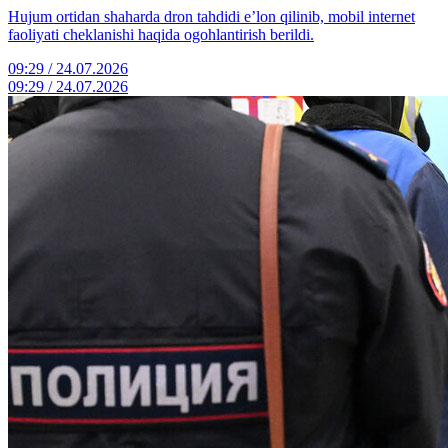
Hujum ortidan shaharda dron tahdidi e’lon qilinib, mobil internet
faoliyati cheklanishi haqida ogohlantirish berildi.
09:29 / 24.07.2026
09:29 / 24.07.2026