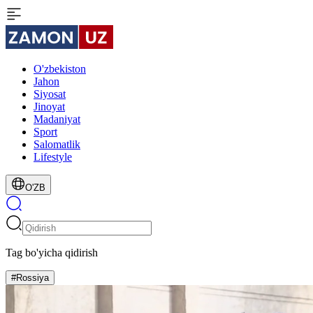
O'zbekiston
Jahon
Siyosat
Jinoyat
Madaniyat
Sport
Salomatlik
Lifestyle
O'ZB
Tag bo'yicha qidirish
#Rossiya