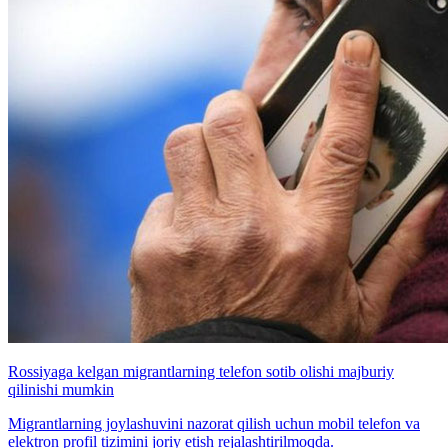
Rossiyaga kelgan migrantlarning telefon sotib olishi majburiy
qilinishi mumkin
Migrantlarning joylashuvini nazorat qilish uchun mobil telefon va
elektron profil tizimini joriy etish rejalashtirilmoqda.