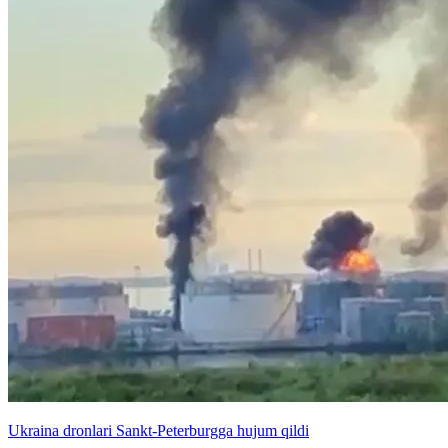
Ukraina dronlari Sankt-Peterburgga hujum qildi