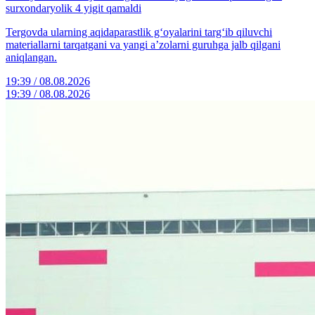
surxondaryolik 4 yigit qamaldi
Tergovda ularning aqidaparastlik g‘oyalarini targ‘ib qiluvchi
materiallarni tarqatgani va yangi a’zolarni guruhga jalb qilgani
aniqlangan.
19:39 / 08.08.2026
19:39 / 08.08.2026