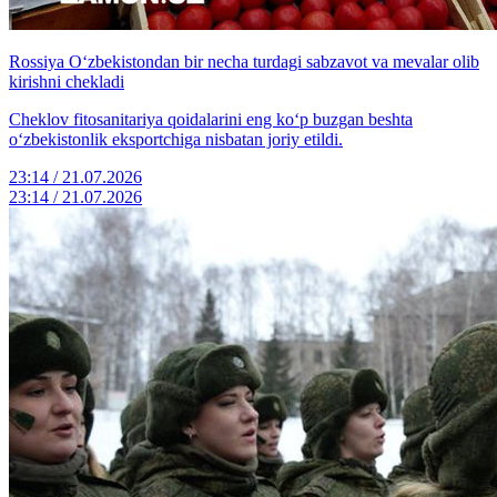
Rossiya O‘zbekistondan bir necha turdagi sabzavot va mevalar olib
kirishni chekladi
Cheklov fitosanitariya qoidalarini eng ko‘p buzgan beshta
o‘zbekistonlik eksportchiga nisbatan joriy etildi.
23:14 / 21.07.2026
23:14 / 21.07.2026