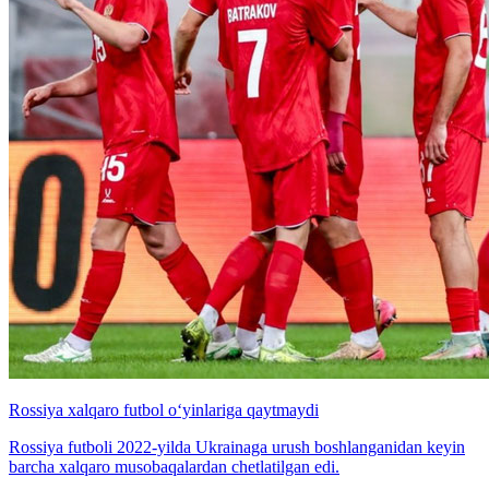
Rossiya xalqaro futbol o‘yinlariga qaytmaydi
Rossiya futboli 2022-yilda Ukrainaga urush boshlanganidan keyin
barcha xalqaro musobaqalardan chetlatilgan edi.