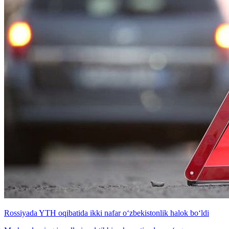
Rossiyada YTH oqibatida ikki nafar o‘zbekistonlik halok bo‘ldi