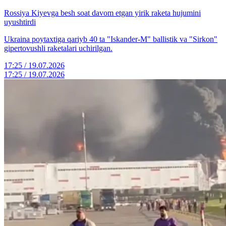
Rossiya Kiyevga besh soat davom etgan yirik raketa hujumini
uyushtirdi
Ukraina poytaxtiga qariyb 40 ta "Iskander-M" ballistik va "Sirkon"
gipertovushli raketalari uchirilgan.
17:25 / 19.07.2026
17:25 / 19.07.2026