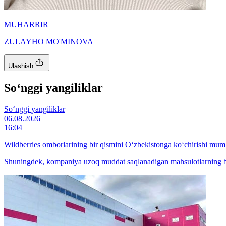
MUHARRIR
ZULAYHO MO'MINOVA
Ulashish
So‘nggi yangiliklar
So‘nggi yangiliklar
06.08.2026
16:04
Wildberries omborlarining bir qismini O‘zbekistonga ko‘chirishi mum
Shuningdek, kompaniya uzoq muddat saqlanadigan mahsulotlarning bir