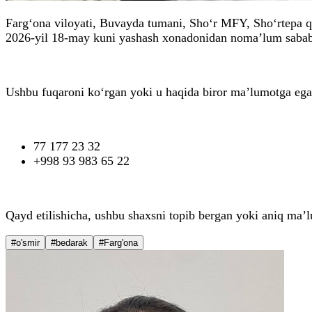
Farg‘ona viloyati, Buvayda tumani, Sho‘r MFY, Sho‘rtepa 
2026-yil 18-may kuni yashash xonadonidan noma’lum sababl
Ushbu fuqaroni ko‘rgan yoki u haqida biror ma’lumotga ega b
77 177 23 32
+998 93 983 65 22
Qayd etilishicha, ushbu shaxsni topib bergan yoki aniq ma’l
#o'smir
#bedarak
#Farg'ona