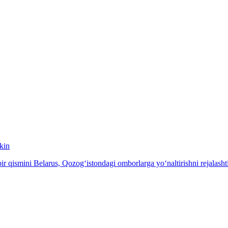
kin
 qismini Belarus, Qozog‘istondagi omborlarga yo‘naltirishni rejalash