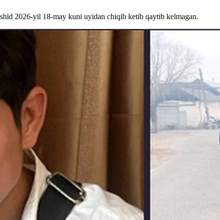
hid 2026-yil 18-may kuni uyidan chiqib ketib qaytib kelmagan.