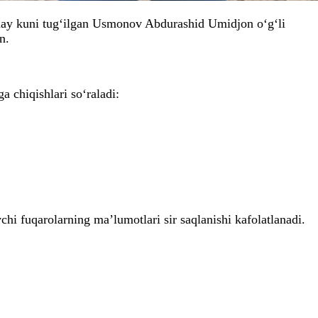
-may kuni tug‘ilgan Usmonov Abdurashid Umidjon o‘g‘li
n.
 chiqishlari so‘raladi:
hi fuqarolarning ma’lumotlari sir saqlanishi kafolatlanadi.