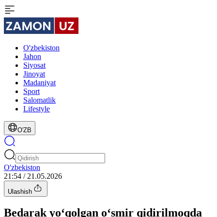
O'zbekiston
Jahon
Siyosat
Jinoyat
Madaniyat
Sport
Salomatlik
Lifestyle
O'ZB
O'zbekiston
21:54 / 21.05.2026
Ulashish
Bedarak yo‘qolgan o‘smir qidirilmoqda