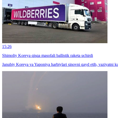
15:26
Shimoliy Koreya qisqa masofali ballistik raketa uchirdi
Janubiy Koreya va Yaponiya harbiylari sinovni qayd etib, vaziyatni ku