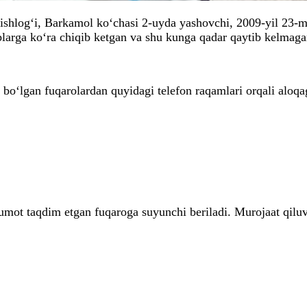
qishlog‘i, Barkamol ko‘chasi 2-uyda yashovchi, 2009-yil 23
arga ko‘ra chiqib ketgan va shu kunga qadar qaytib kelmaga
o‘lgan fuqarolardan quyidagi telefon raqamlari orqali aloqaga
umot taqdim etgan fuqaroga suyunchi beriladi. Murojaat qiluvc