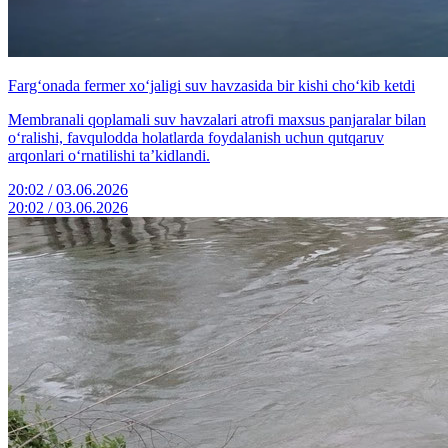
Farg‘onada fermer xo‘jaligi suv havzasida bir kishi cho‘kib ketdi
Membranali qoplamali suv havzalari atrofi maxsus panjaralar bilan
o‘ralishi, favqulodda holatlarda foydalanish uchun qutqaruv
arqonlari o‘rnatilishi ta’kidlandi.
20:02 / 03.06.2026
20:02 / 03.06.2026