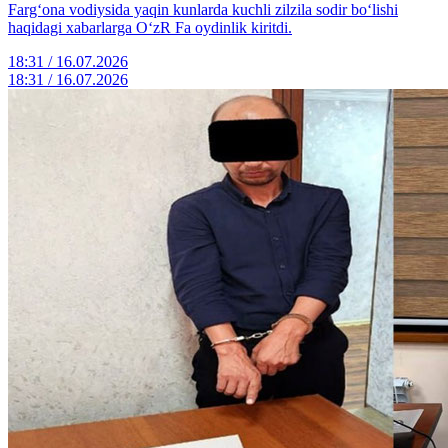
Farg‘ona vodiysida yaqin kunlarda kuchli zilzila sodir bo‘lishi
haqidagi xabarlarga O‘zR Fa oydinlik kiritdi.
18:31 / 16.07.2026
18:31 / 16.07.2026