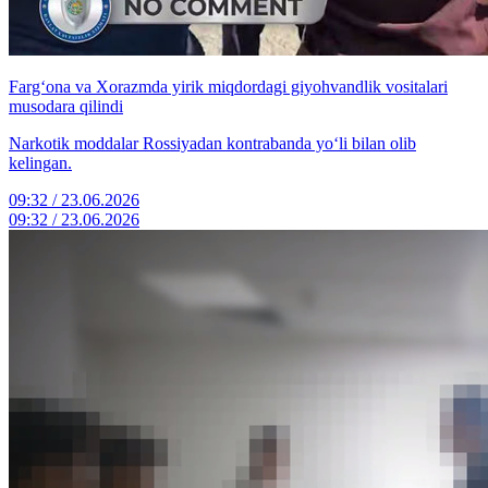
Farg‘ona va Xorazmda yirik miqdordagi giyohvandlik vositalari
musodara qilindi
Narkotik moddalar Rossiyadan kontrabanda yo‘li bilan olib
kelingan.
09:32 / 23.06.2026
09:32 / 23.06.2026