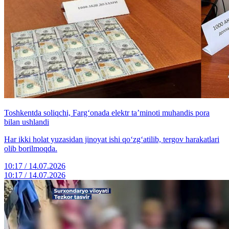
Toshkentda soliqchi, Farg‘onada elektr ta’minoti muhandis pora
bilan ushlandi
Har ikki holat yuzasidan jinoyat ishi qo‘zg‘atilib, tergov harakatlari
olib borilmoqda.
10:17 / 14.07.2026
10:17 / 14.07.2026