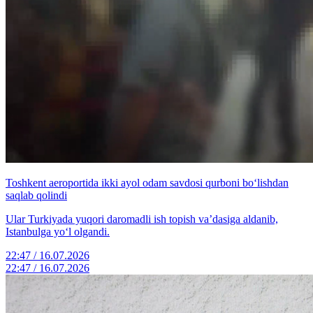
Toshkent aeroportida ikki ayol odam savdosi qurboni bo‘lishdan
saqlab qolindi
Ular Turkiyada yuqori daromadli ish topish va’dasiga aldanib,
Istanbulga yo‘l olgandi.
22:47 / 16.07.2026
22:47 / 16.07.2026