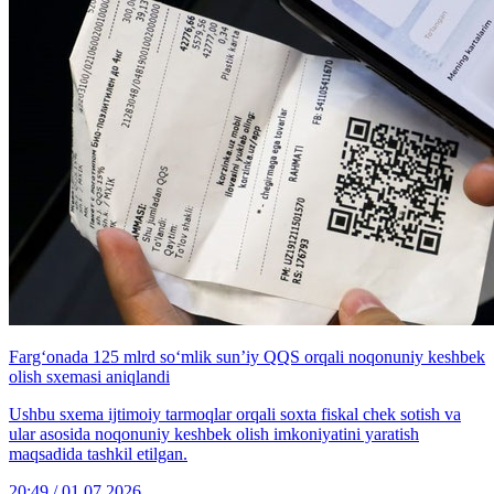
Farg‘onada 125 mlrd so‘mlik sun’iy QQS orqali noqonuniy keshbek
olish sxemasi aniqlandi
Ushbu sxema ijtimoiy tarmoqlar orqali soxta fiskal chek sotish va
ular asosida noqonuniy keshbek olish imkoniyatini yaratish
maqsadida tashkil etilgan.
20:49 / 01.07.2026