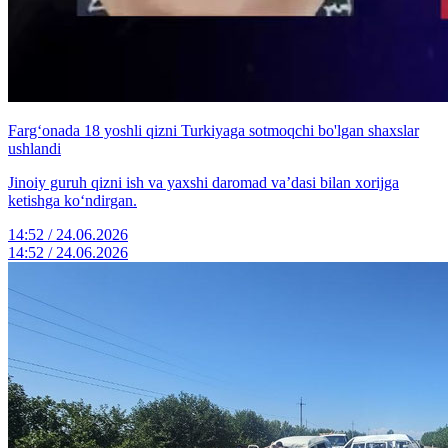
Farg‘onada 18 yoshli qizni Turkiyaga sotmoqchi bo'lgan shaxslar
ushlandi
Jinoiy guruh qizni ish va yaxshi daromad va’dasi bilan xorijga
ketishga ko‘ndirgan.
14:52 / 24.06.2026
14:52 / 24.06.2026