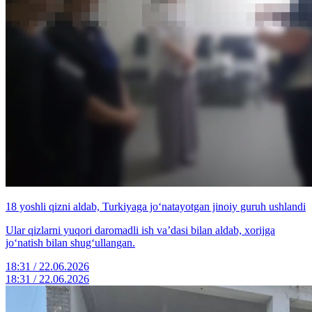
18 yoshli qizni aldab, Turkiyaga jo‘natayotgan jinoiy guruh ushlandi
Ular qizlarni yuqori daromadli ish va’dasi bilan aldab, xorijga
jo‘natish bilan shug‘ullangan.
18:31 / 22.06.2026
18:31 / 22.06.2026