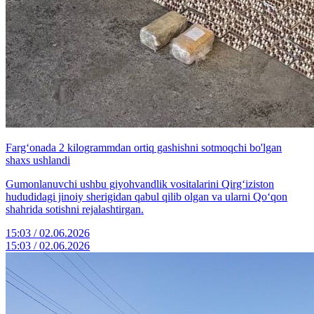
Farg‘onada 2 kilogrammdan ortiq gashishni sotmoqchi bo'lgan
shaxs ushlandi
Gumonlanuvchi ushbu giyohvandlik vositalarini Qirg‘iziston
hududidagi jinoiy sherigidan qabul qilib olgan va ularni Qo‘qon
shahrida sotishni rejalashtirgan.
15:03 / 02.06.2026
15:03 / 02.06.2026