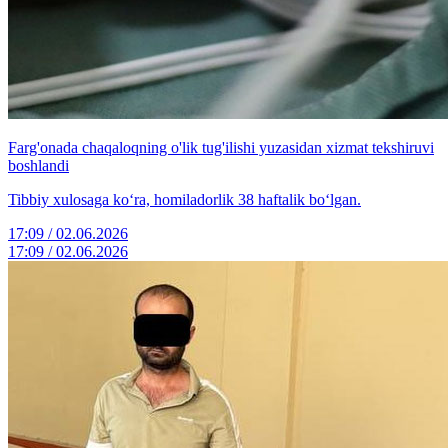
Farg'onada chaqaloqning o'lik tug'ilishi yuzasidan xizmat tekshiruvi
boshlandi
Tibbiy xulosaga ko‘ra, homiladorlik 38 haftalik bo‘lgan.
17:09 / 02.06.2026
17:09 / 02.06.2026