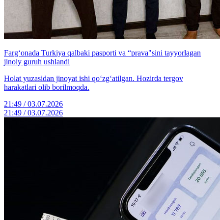
Farg‘onada Turkiya qalbaki pasporti va “prava"sini tayyorlagan
jinoiy guruh ushlandi
Holat yuzasidan jinoyat ishi qo‘zg‘atilgan. Hozirda tergov
harakatlari olib borilmoqda.
21:49 / 03.07.2026
21:49 / 03.07.2026