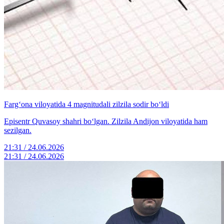
Farg‘ona viloyatida 4 magnitudali zilzila sodir bo‘ldi
Episentr Quvasoy shahri bo‘lgan. Zilzila Andijon viloyatida ham
sezilgan.
21:31 / 24.06.2026
21:31 / 24.06.2026