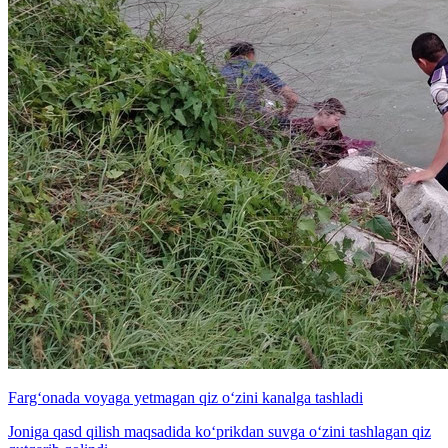
Farg‘onada voyaga yetmagan qiz o‘zini kanalga tashladi
Joniga qasd qilish maqsadida ko‘prikdan suvga o‘zini tashlagan qiz