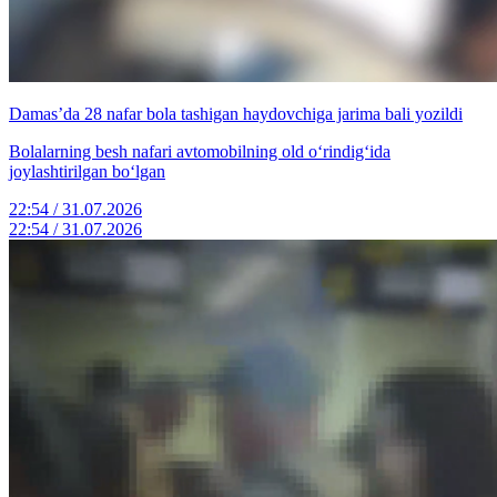
Damas’da 28 nafar bola tashigan haydovchiga jarima bali yozildi
Bolalarning besh nafari avtomobilning old o‘rindig‘ida
joylashtirilgan bo‘lgan
22:54 / 31.07.2026
22:54 / 31.07.2026