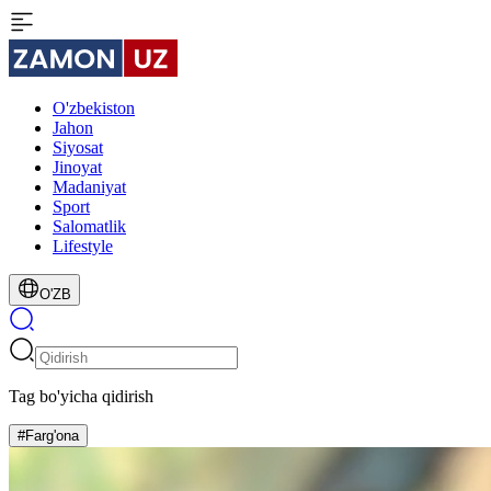
O'zbekiston
Jahon
Siyosat
Jinoyat
Madaniyat
Sport
Salomatlik
Lifestyle
O'ZB
Tag bo'yicha qidirish
#Farg'ona