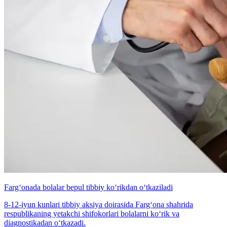
Farg‘onada bolalar bepul tibbiy ko‘rikdan o‘tkaziladi
8-12-iyun kunlari tibbiy aksiya doirasida Farg‘ona shahrida
respublikaning yetakchi shifokorlari bolalarni ko‘rik va
diagnostikadan o‘tkazadi.