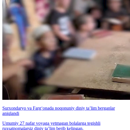
Surxondaryo va Farg‘onada noqonuniy diniy ta’lim berganlar
aniqlandi
Umumiy 27 nafar voyaga yetmagan bolalarga tegishli
ruxsatnomalarsiz diniy ta’lim berib kelingan.