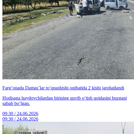
Farg‘onada Damasʼlar to‘qnashishi oqibatida 2 kishi jarohatlandi
Hodisaga haydovchilardan birining quvib oʻtish qoidasini buzgani
sabab boʻlgan.
09:30 / 24.06.2026
09:30 / 24.06.2026