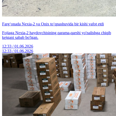
Farg‘onada Nexia-2 va Onix to‘qnashuvida bir kishi vafot etdi
Fojiaga Nexia-2 haydovchisining qarama-qarshi yo'nalishga chiqib
ketgani sabab bo'lgan.
12:33 / 01.06.2026
12:33 / 01.06.2026