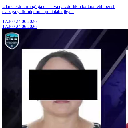
Ular elektr tarmog‘iga ulash va qarzdorlikni bartaraf etib berish
evaziga yirik miqdorda pul talab qilgan.
17:30 / 24.06.2026
17:30 / 24.06.2026