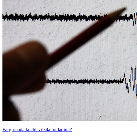
Farg‘onada kuchli zilzila bo‘ladimi?