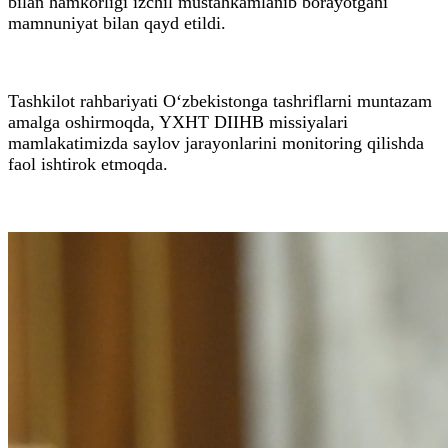
bilan hamkorligi izchil mustahkamlanib borayotgani
mamnuniyat bilan qayd etildi.
Tashkilot rahbariyati O‘zbekistonga tashriflarni muntazam
amalga oshirmoqda, YXHT DIIHB missiyalari
mamlakatimizda saylov jarayonlarini monitoring qilishda
faol ishtirok etmoqda.