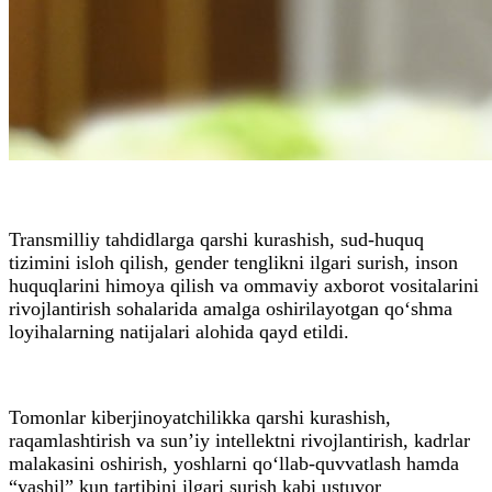
Transmilliy tahdidlarga qarshi kurashish, sud-huquq
tizimini isloh qilish, gender tenglikni ilgari surish, inson
huquqlarini himoya qilish va ommaviy axborot vositalarini
rivojlantirish sohalarida amalga oshirilayotgan qo‘shma
loyihalarning natijalari alohida qayd etildi.
Tomonlar kiberjinoyatchilikka qarshi kurashish,
raqamlashtirish va sun’iy intellektni rivojlantirish, kadrlar
malakasini oshirish, yoshlarni qo‘llab-quvvatlash hamda
“yashil” kun tartibini ilgari surish kabi ustuvor