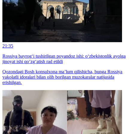
21:35
Rossiya bayrog‘i tushirilgan poyandoz ishi: o‘zbekistonlik ayolga
jinoyat ishi qo‘zg‘atish rad etildi
Qozondagi Bosh konsulxona ma’lum qilishicha, bunga Rossiya
vakolatli idoralari bilan olib borilgan muzokaralar natijasida
erishilgan.