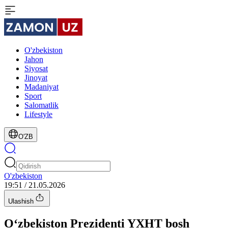
O'zbekiston
Jahon
Siyosat
Jinoyat
Madaniyat
Sport
Salomatlik
Lifestyle
O'ZB
O'zbekiston
19:51 / 21.05.2026
Ulashish
O‘zbekiston Prezidenti YXHT bosh