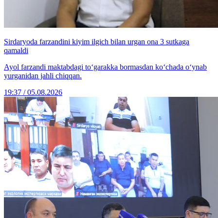
Sirdaryoda farzandini kiyim ilgich bilan urgan ona 3 sutkaga
qamaldi
Ayol farzandi maktabdagi to‘garakka bormasdan ko‘chada o‘ynab
yurganidan jahli chiqqan.
19:37 / 05.08.2026