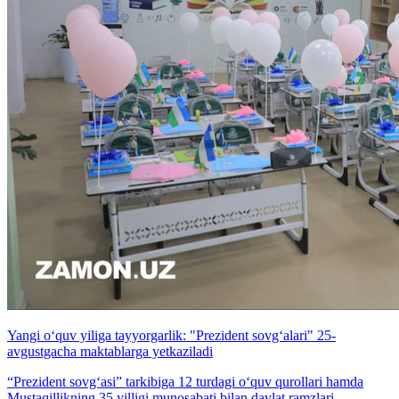
Yangi o‘quv yiliga tayyorgarlik: "Prezident sovg‘alari" 25-
avgustgacha maktablarga yetkaziladi
“Prezident sovg‘asi” tarkibiga 12 turdagi o‘quv qurollari hamda
Mustaqillikning 35 yilligi munosabati bilan davlat ramzlari