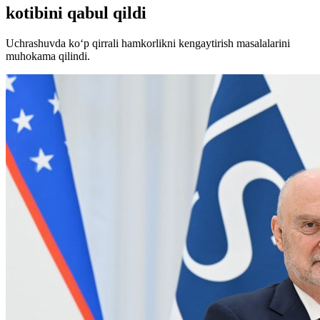
kotibini qabul qildi
Uchrashuvda ko‘p qirrali hamkorlikni kengaytirish masalalarini
muhokama qilindi.