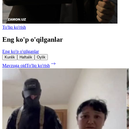
To'liq ko'rish
Eng ko'p o'qilganlar
Eng ko'p o'qilganlar
Kunlik
Haftalik
Oylik
Mavzuga oid
To'liq ko'rish