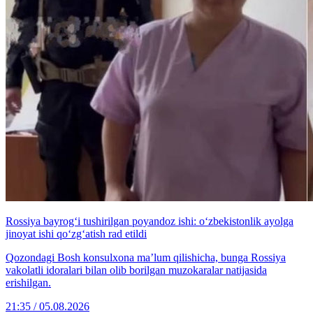
Rossiya bayrog‘i tushirilgan poyandoz ishi: o‘zbekistonlik ayolga
jinoyat ishi qo‘zg‘atish rad etildi
Qozondagi Bosh konsulxona ma’lum qilishicha, bunga Rossiya
vakolatli idoralari bilan olib borilgan muzokaralar natijasida
erishilgan.
21:35 / 05.08.2026