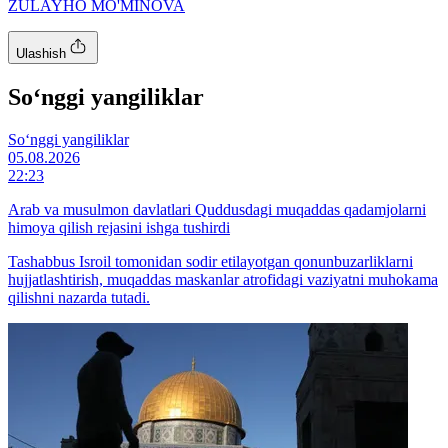
ZULAYHO MO'MINOVA
Ulashish
So‘nggi yangiliklar
So‘nggi yangiliklar
05.08.2026
22:23
Arab va musulmon davlatlari Quddusdagi muqaddas qadamjolarni
himoya qilish rejasini ishga tushirdi
Tashabbus Isroil tomonidan sodir etilayotgan qonunbuzarliklarni
hujjatlashtirish, muqaddas maskanlar atrofidagi vaziyatni muhokama
qilishni nazarda tutadi.