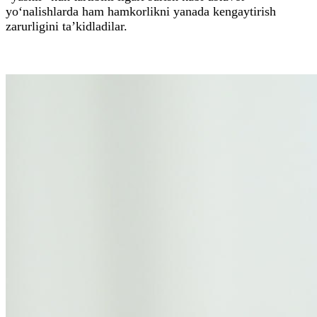
yo‘nalishlarda ham hamkorlikni yanada kengaytirish
zarurligini ta’kidladilar.