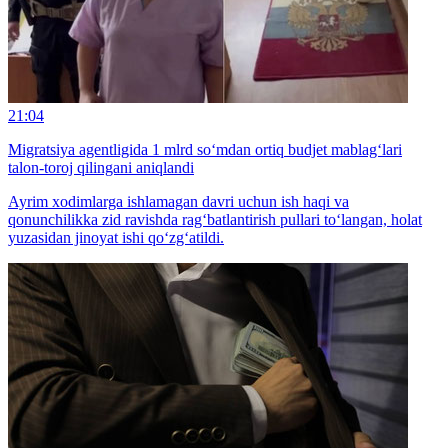
21:04
Migratsiya agentligida 1 mlrd so‘mdan ortiq budjet mablag‘lari
talon-toroj qilingani aniqlandi
Ayrim xodimlarga ishlamagan davri uchun ish haqi va
qonunchilikka zid ravishda rag‘batlantirish pullari to‘langan, holat
yuzasidan jinoyat ishi qo‘zg‘atildi.