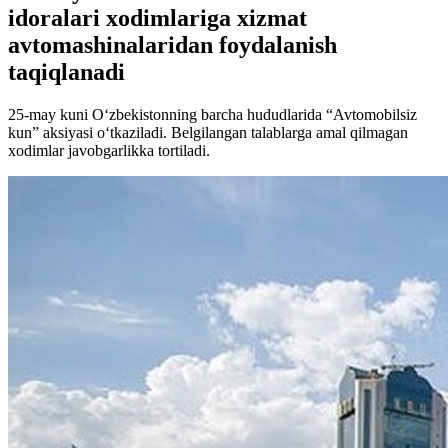
idoralari xodimlariga xizmat
avtomashinalaridan foydalanish
taqiqlanadi
25-may kuni O‘zbekistonning barcha hududlarida “Avtomobilsiz
kun” aksiyasi o‘tkaziladi. Belgilangan talablarga amal qilmagan
xodimlar javobgarlikka tortiladi.