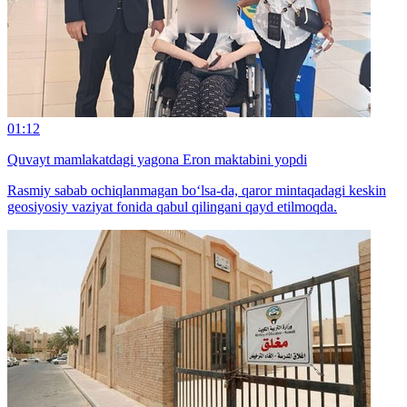
01:12
Quvayt mamlakatdagi yagona Eron maktabini yopdi
Rasmiy sabab ochiqlanmagan bo‘lsa-da, qaror mintaqadagi keskin
geosiyosiy vaziyat fonida qabul qilingani qayd etilmoqda.