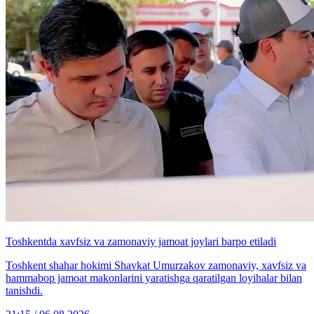
Toshkentda xavfsiz va zamonaviy jamoat joylari barpo etiladi
Toshkent shahar hokimi Shavkat Umurzakov zamonaviy, xavfsiz va
hammabop jamoat makonlarini yaratishga qaratilgan loyihalar bilan
tanishdi.