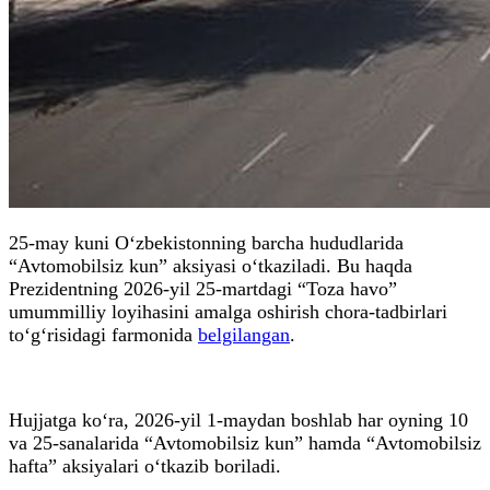
25-may kuni O‘zbekistonning barcha hududlarida
“Avtomobilsiz kun” aksiyasi o‘tkaziladi. Bu haqda
Prezidentning 2026-yil 25-martdagi “Toza havo”
umummilliy loyihasini amalga oshirish chora-tadbirlari
to‘g‘risidagi farmonida
belgilangan
.
Hujjatga ko‘ra, 2026-yil 1-maydan boshlab har oyning 10
va 25-sanalarida “Avtomobilsiz kun” hamda “Avtomobilsiz
hafta” aksiyalari o‘tkazib boriladi.