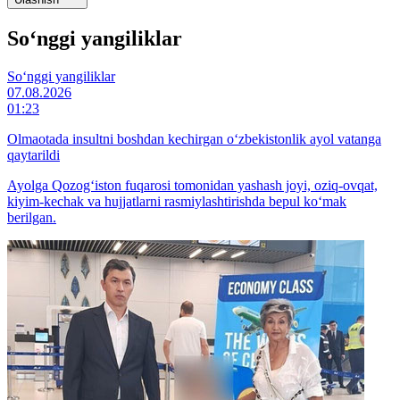
So‘nggi yangiliklar
So‘nggi yangiliklar
07.08.2026
01:23
Olmaotada insultni boshdan kechirgan o‘zbekistonlik ayol vatanga
qaytarildi
Ayolga Qozog‘iston fuqarosi tomonidan yashash joyi, oziq-ovqat,
kiyim-kechak va hujjatlarni rasmiylashtirishda bepul ko‘mak
berilgan.