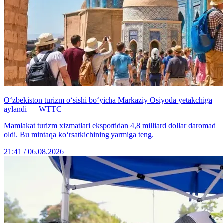
O‘zbekiston turizm o‘sishi bo‘yicha Markaziy Osiyoda yetakchiga
aylandi — WTTC
Mamlakat turizm xizmatlari eksportidan 4,8 milliard dollar daromad
oldi. Bu mintaqa ko‘rsatkichining yarmiga teng.
21:41 / 06.08.2026