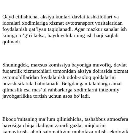
Qayd etilishicha, aksiya kunlari davlat tashkilotlari va
idoralari xodimlariga xizmat avtotransport vositalaridan
foydalanish qat’iyan taqiqlanadi. Agar mazkur sanalar ish
kuniga to‘g‘ri kelsa, haydovchilarning ish haqi saqlab
qolinadi.
Shuningdek, maxsus komissiya bayoniga muvofiq, davlat
fuqarolik xizmatchilari tomonidan aksiya doirasida xizmat
avtomobillaridan foydalanish odob-axloq qoidalarini
buzish sifatida baholanadi. Belgilangan talablarga amal
qilmaslik esa mas’ul rahbarlarga xodimlarni intizomiy
javobgarlikka tortish uchun asos bo‘ladi.
Ekoqo‘mitaning ma’lum qilinishicha, tashabbus atmosfera
havosiga chiqariladigan zararli gazlar miqdorini
kamaytirish, aholi salomatligini muhofaza qilish, ekologik