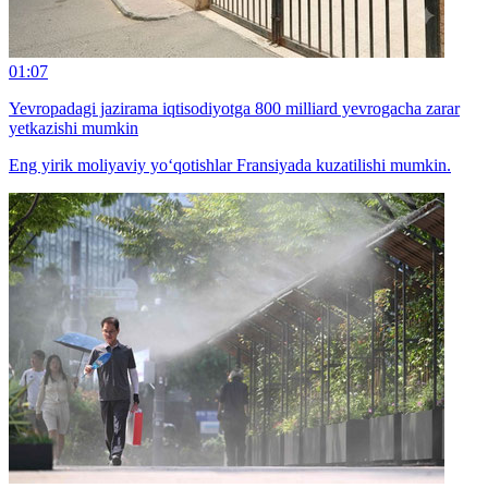
01:07
Yevropadagi jazirama iqtisodiyotga 800 milliard yevrogacha zarar
yetkazishi mumkin
Eng yirik moliyaviy yo‘qotishlar Fransiyada kuzatilishi mumkin.