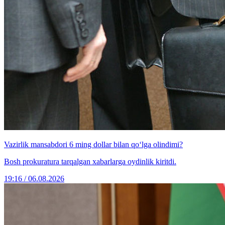
Vazirlik mansabdori 6 ming dollar bilan qo‘lga olindimi?
Bosh prokuratura tarqalgan xabarlarga oydinlik kiritdi.
19:16 / 06.08.2026