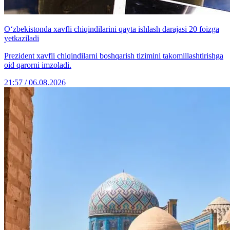
O‘zbekistonda xavfli chiqindilarini qayta ishlash darajasi 20 foizga
yetkaziladi
Prezident xavfli chiqindilarni boshqarish tizimini takomillashtirishga
oid qarorni imzoladi.
21:57 / 06.08.2026