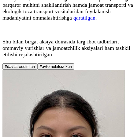
barqaror muhitni shakllantirish hamda jamoat transporti va
ekologik toza transport vositalaridan foydalanish
madaniyatini ommalashtirishga
qaratilgan
.
Shu bilan birga, aksiya doirasida targ‘ibot tadbirlari,
ommaviy yurishlar va jamoatchilik aksiyalari ham tashkil
etilishi rejalashtirilgan.
#davlat xodimlari
#avtomobilsiz kun