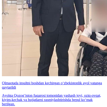
Olmaotada insultni boshdan kechirgan o‘zbekistonlik ayol vatanga
qaytarildi
Ayolga Qozog‘iston fuqarosi tomonidan yashash joyi, oziq-ovqat,
kiyim-kechak va hujjatlarni rasmiylashtirishda bepul ko‘mak
berilgan.