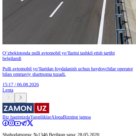
O‘zbekistonda pulli avtomobil yo‘llarini tashkil etish tartibi
belgilandi
Pulli avtomobil yo‘llaridan foydalanish uchun haydovchilar operator
bilan ommaviy shartnoma tuzadi.
15:17 / 06.08.2026
Lenta
Biz haqimizda
Yangiliklar
Aloqa
Bizning jamoa
Shahodatnoma: №1346 Berilgan sana: 28.05.2020