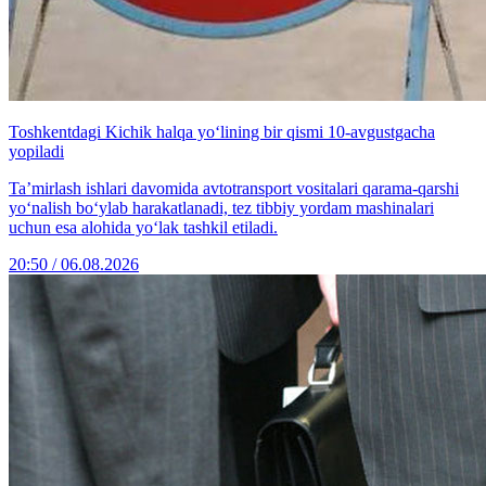
Toshkentdagi Kichik halqa yo‘lining bir qismi 10-avgustgacha
yopiladi
Ta’mirlash ishlari davomida avtotransport vositalari qarama-qarshi
yo‘nalish bo‘ylab harakatlanadi, tez tibbiy yordam mashinalari
uchun esa alohida yo‘lak tashkil etiladi.
20:50 / 06.08.2026