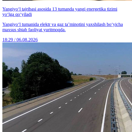
Yangiyo‘l tajribasi asosida 13 tumanda yangi energetika tizimi
yo‘lga qo‘yiladi
Yangiyo‘l tumanida elektr va gaz ta’minotini yaxshilash bo‘yicha
maxsus shtab faoliyat yuritmoqda.
18:29 / 06.08.2026