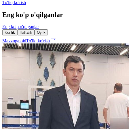
To'liq ko'rish
Eng ko'p o'qilganlar
Eng ko'p o'qilganlar
Kunlik
Haftalik
Oylik
Mavzuga oid
To'liq ko'rish