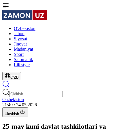
O'zbekiston
Jahon
Siyosat
Jinoyat
Madaniyat
Sport
Salomatlik
Lifestyle
O'ZB
O'zbekiston
21:40 / 24.05.2026
Ulashish
25-may kuni davlat tashkilotlari va