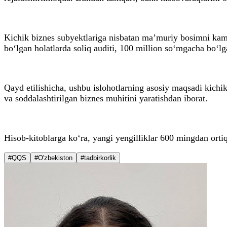
Kichik biznes subyektlariga nisbatan ma’muriy bosimni kama
bo‘lgan holatlarda soliq auditi, 100 million so‘mgacha bo‘lgan
Qayd etilishicha, ushbu islohotlarning asosiy maqsadi kichik
va soddalashtirilgan biznes muhitini yaratishdan iborat.
Hisob-kitoblarga ko‘ra, yangi yengilliklar 600 mingdan orti
#QQS
#O'zbekiston
#tadbirkorlik