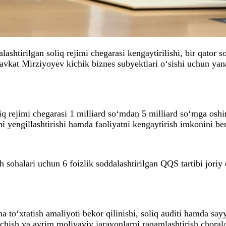
htirilgan soliq rejimi chegarasi kengaytirilishi, bir qator sol
havkat Mirziyoyev kichik biznes subyektlari o‘sishi uchun yan
q rejimi chegarasi 1 milliard so‘mdan 5 milliard so‘mga oshir
ni yengillashtirishi hamda faoliyatni kengaytirish imkonini be
ohalari uchun 6 foizlik soddalashtirilgan QQS tartibi joriy e
‘xtatish amaliyoti bekor qilinishi, soliq auditi hamda sayyor
ochish va ayrim moliyaviy jarayonlarni raqamlashtirish choral