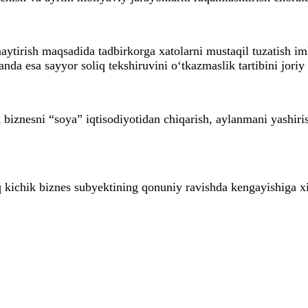
ytirish maqsadida tadbirkorga xatolarni mustaqil tuzatish im
da esa sayyor soliq tekshiruvini o‘tkazmaslik tartibini joriy e
 biznesni “soya” iqtisodiyotidan chiqarish, aylanmani yashiri
q kichik biznes subyektining qonuniy ravishda kengayishiga x