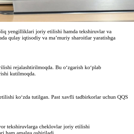
iq yengilliklari joriy etilishi hamda tekshiruvlar va
ada qulay iqtisodiy va ma’muriy sharoitlar yaratishga
ilishi rejalashtirilmoqda. Bu o‘zgarish ko‘plab
rishi kutilmoqda.
tilishi ko‘zda tutilgan. Past xavfli tadbirkorlar uchun QQS
 tekshiruvlarga cheklovlar joriy etilishi
ari ham amalga oshiriladi.