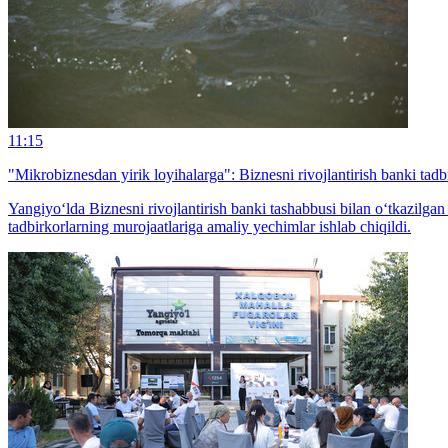
11:15
"Mikrobiznesdan yirik loyihalarga": Biznesni rivojlantirish banki tadb
Yangiyo‘lda Biznesni rivojlantirish banki tashabbusi bilan o‘tkazilgan 
tadbirkorlarning murojaatlariga amaliy yechimlar ishlab chiqildi.