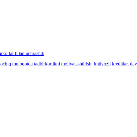
irkorlar bilan uchrashdi
ochiq muloqotda tadbirkorlikni moliyalashtirish, imtiyozli kreditlar, da