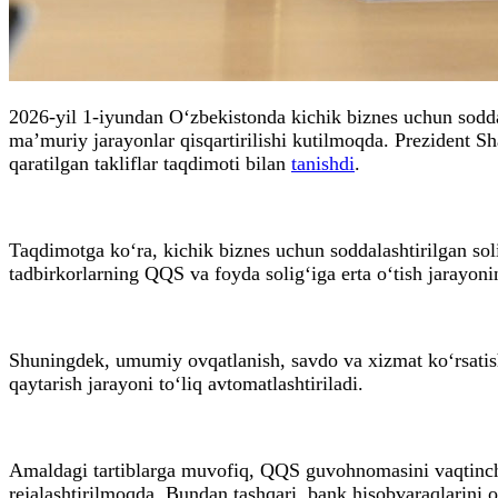
2026-yil 1-iyundan O‘zbekistonda kichik biznes uchun soddalas
ma’muriy jarayonlar qisqartirilishi kutilmoqda. Prezident S
qaratilgan takliflar taqdimoti bilan
tanishdi
.
Taqdimotga ko‘ra, kichik biznes uchun soddalashtirilgan soli
tadbirkorlarning QQS va foyda solig‘iga erta o‘tish jarayoni
Shuningdek, umumiy ovqatlanish, savdo va xizmat ko‘rsatish s
qaytarish jarayoni to‘liq avtomatlashtiriladi.
Amaldagi tartiblarga muvofiq, QQS guvohnomasini vaqtincha to
rejalashtirilmoqda. Bundan tashqari, bank hisobvaraqlarini 