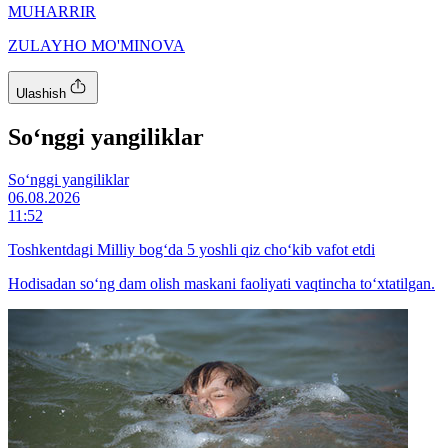
MUHARRIR
ZULAYHO MO'MINOVA
Ulashish
So‘nggi yangiliklar
So‘nggi yangiliklar
06.08.2026
11:52
Toshkentdagi Milliy bog‘da 5 yoshli qiz cho‘kib vafot etdi
Hodisadan so‘ng dam olish maskani faoliyati vaqtincha to‘xtatilgan.