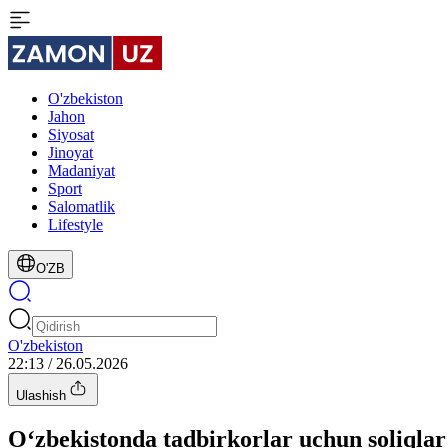
O'zbekiston
Jahon
Siyosat
Jinoyat
Madaniyat
Sport
Salomatlik
Lifestyle
O'ZB
O'zbekiston
22:13 / 26.05.2026
Ulashish
O‘zbekistonda tadbirkorlar uchun soliqlar y