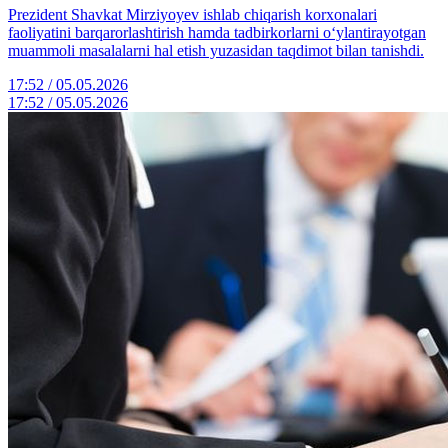
Prezident Shavkat Mirziyoyev ishlab chiqarish korxonalari
faoliyatini barqarorlashtirish hamda tadbirkorlarni oʻylantirayotgan
muammoli masalalarni hal etish yuzasidan taqdimot bilan tanishdi.
17:52 / 05.05.2026
17:52 / 05.05.2026