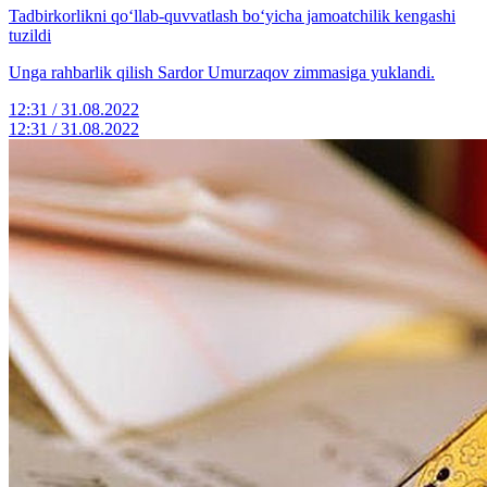
Tadbirkorlikni qo‘llab-quvvatlash bo‘yicha jamoatchilik kengashi
tuzildi
Unga rahbarlik qilish Sardor Umurzaqov zimmasiga yuklandi.
12:31 / 31.08.2022
12:31 / 31.08.2022