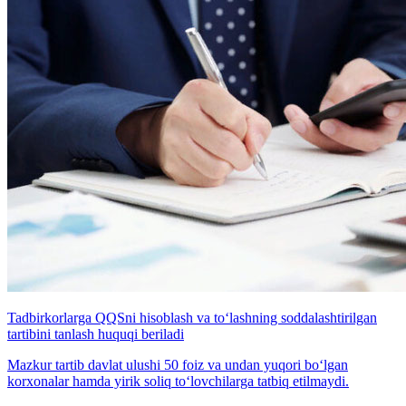
Tadbirkorlarga QQSni hisoblash va to‘lashning soddalashtirilgan
tartibini tanlash huquqi beriladi
Mazkur tartib davlat ulushi 50 foiz va undan yuqori bo‘lgan
korxonalar hamda yirik soliq to‘lovchilarga tatbiq etilmaydi.