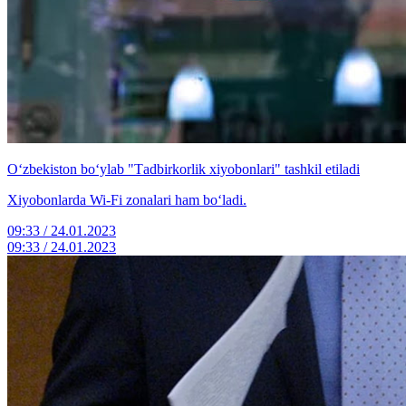
O‘zbekiston bo‘ylab "Тadbirkorlik xiyobonlari" tashkil etiladi
Xiyobonlarda Wi-Fi zonalari ham bo‘ladi.
09:33 / 24.01.2023
09:33 / 24.01.2023