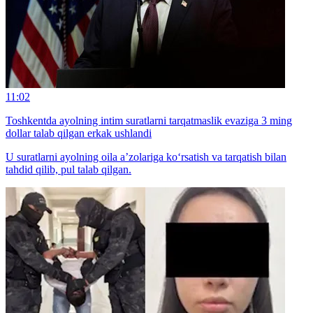
11:02
Toshkentda ayolning intim suratlarni tarqatmaslik evaziga 3 ming
dollar talab qilgan erkak ushlandi
U suratlarni ayolning oila a’zolariga ko‘rsatish va tarqatish bilan
tahdid qilib, pul talab qilgan.