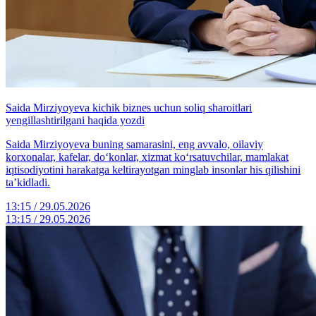
Saida Mirziyoyeva kichik biznes uchun soliq sharoitlari
yengillashtirilgani haqida yozdi
Saida Mirziyoyeva buning samarasini, eng avvalo, oilaviy
korxonalar, kafelar, do‘konlar, xizmat ko‘rsatuvchilar, mamlakat
iqtisodiyotini harakatga keltirayotgan minglab insonlar his qilishini
ta’kidladi.
13:15 / 29.05.2026
13:15 / 29.05.2026