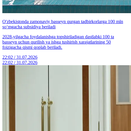
O'zbekistonda zamonaviy basseyn qurgan tadbirkorlarga 100 mln
so‘mgacha subsidiya beriladi
2028-yilgacha foydalanishga topshiriladigan dastlabki 100 ta
basseyn uchun qurilish va ishga tushirish xarajatlarining 50
foizigacha qismi qoplab beriladi.
22:02 / 31.07.2026
22:02 / 31.07.2026