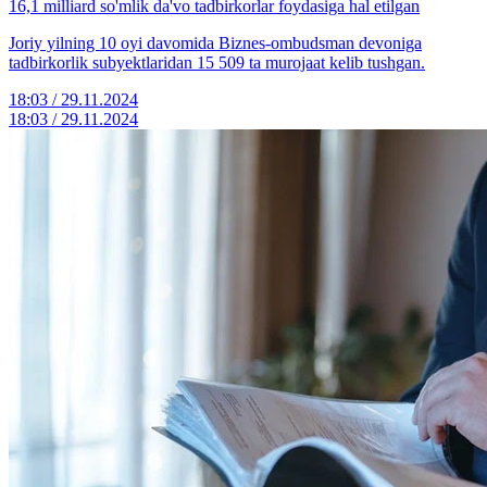
16,1 milliard so'mlik da'vo tadbirkorlar foydasiga hal etilgan
Joriy yilning 10 oyi davomida Biznes-ombudsman devoniga
tadbirkorlik subyektlaridan 15 509 ta murojaat kelib tushgan.
18:03 / 29.11.2024
18:03 / 29.11.2024