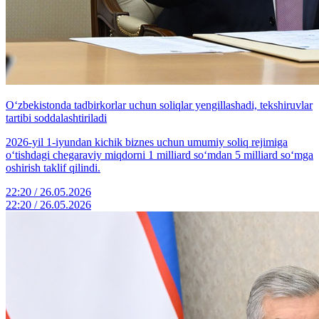
O‘zbekistonda tadbirkorlar uchun soliqlar yengillashadi, tekshiruvlar
tartibi soddalashtiriladi
2026-yil 1-iyundan kichik biznes uchun umumiy soliq rejimiga
o‘tishdagi chegaraviy miqdorni 1 milliard so‘mdan 5 milliard so‘mga
oshirish taklif qilindi.
22:20 / 26.05.2026
22:20 / 26.05.2026