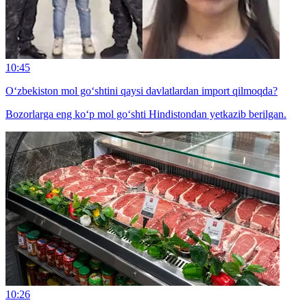
10:45
O‘zbekiston mol go‘shtini qaysi davlatlardan import qilmoqda?
Bozorlarga eng ko‘p mol go‘shti Hindistondan yetkazib berilgan.
10:26