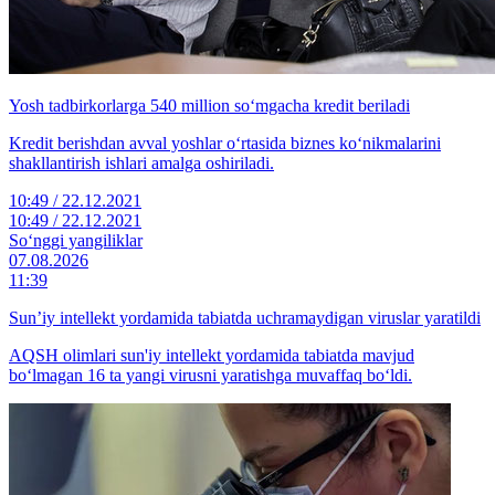
Yosh tadbirkorlarga 540 million so‘mgacha kredit beriladi
Kredit berishdan avval yoshlar o‘rtasida biznes ko‘nikmalarini
shakllantirish ishlari amalga oshiriladi.
10:49 / 22.12.2021
10:49 / 22.12.2021
So‘nggi yangiliklar
07.08.2026
11:39
Sun’iy intellekt yordamida tabiatda uchramaydigan viruslar yaratildi
AQSH olimlari sun'iy intellekt yordamida tabiatda mavjud
bo‘lmagan 16 ta yangi virusni yaratishga muvaffaq bo‘ldi.