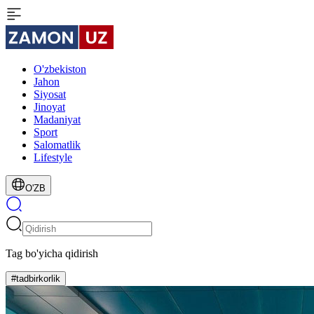
O'zbekiston
Jahon
Siyosat
Jinoyat
Madaniyat
Sport
Salomatlik
Lifestyle
O'ZB
Tag bo'yicha qidirish
#tadbirkorlik