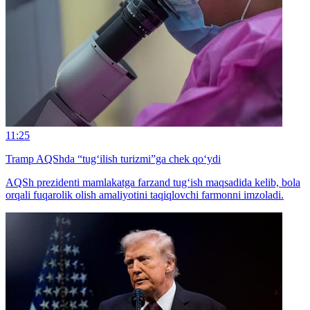
11:25
Tramp AQShda “tug‘ilish turizmi”ga chek qo‘ydi
AQSh prezidenti mamlakatga farzand tug‘ish maqsadida kelib, bola
orqali fuqarolik olish amaliyotini taqiqlovchi farmonni imzoladi.