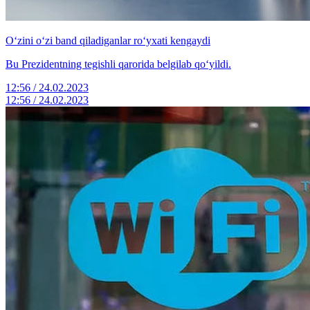
O‘zini o‘zi band qiladiganlar ro‘yxati kengaydi
Bu Prezidentning tegishli qarorida belgilab qo‘yildi.
12:56 / 24.02.2023
12:56 / 24.02.2023