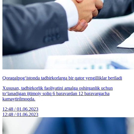
Qoraqalpog‘istonda tadbirkorlarga bir qator yengilliklar beriladi
Xususan, tadbirkorlik faoliyatini amalga oshirganlik uchun
to‘lanadigan ijtimoiy soliq 6 baravardan 12 baravargacha
kamaytirilmoqda.
12:48 / 01.06.2023
12:48 / 01.06.2023