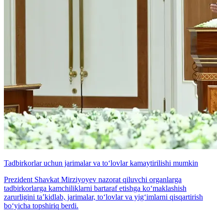
Tadbirkorlar uchun jarimalar va to‘lovlar kamaytirilishi mumkin
Prezident Shavkat Mirziyoyev nazorat qiluvchi organlarga
tadbirkorlarga kamchiliklarni bartaraf etishga ko‘maklashish
zarurligini ta’kidlab, jarimalar, to‘lovlar va yig‘imlarni qisqartirish
bo‘yicha topshiriq berdi.