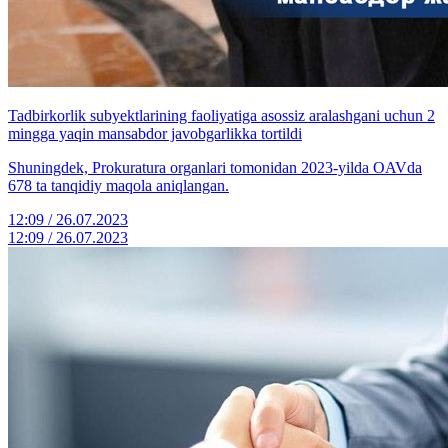
Tadbirkorlik subyektlarining faoliyatiga asossiz aralashgani uchun 2
mingga yaqin mansabdor javobgarlikka tortildi
Shuningdek, Prokuratura organlari tomonidan 2023-yilda OAVda
678 ta tanqidiy maqola aniqlangan.
12:09 / 26.07.2023
12:09 / 26.07.2023