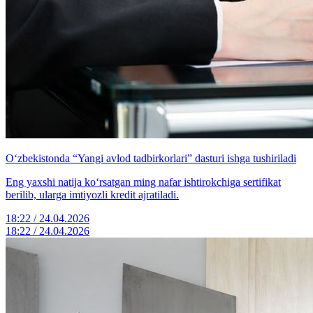
O‘zbekistonda “Yangi avlod tadbirkorlari” dasturi ishga tushiriladi
Eng yaxshi natija ko‘rsatgan ming nafar ishtirokchiga sertifikat
berilib, ularga imtiyozli kredit ajratiladi.
18:22 / 24.04.2026
18:22 / 24.04.2026