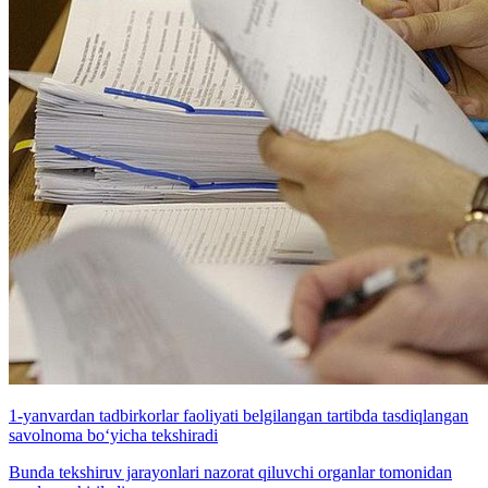
1-yanvardan tadbirkorlar faoliyati belgilangan tartibda tasdiqlangan
savolnoma bo‘yicha tekshiradi
Bunda tekshiruv jarayonlari nazorat qiluvchi organlar tomonidan