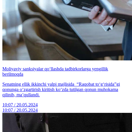
Moliyaviy sanksiyalar qo‘llashda tadbirkorlarga yengillik
berilmoqda
Senatning ellik ikkinchi yalpi majlisida “Raqobat to‘g‘risida”gi
qonunga o‘zgartirish kiritish ko‘zda tutilgan qonun muhokama
qilinib, ma’qullandi.
10:07 / 20.05.2024
10:07 / 20.05.2024