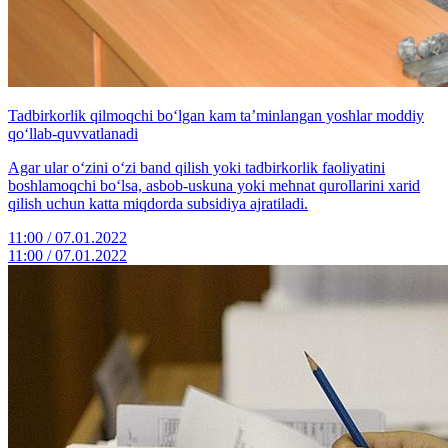
Tadbirkorlik qilmoqchi bo‘lgan kam taʼminlangan yoshlar moddiy
qo‘llab-quvvatlanadi
Аgar ular o‘zini o‘zi band qilish yoki tadbirkorlik faoliyatini
boshlamoqchi bo‘lsa, asbob-uskuna yoki mehnat qurollarini xarid
qilish uchun katta miqdorda subsidiya ajratiladi.
11:00 / 07.01.2022
11:00 / 07.01.2022