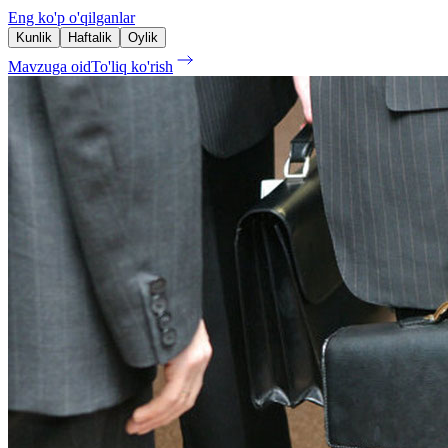
Eng ko'p o'qilganlar
Kunlik
Haftalik
Oylik
Mavzuga oid
To'liq ko'rish