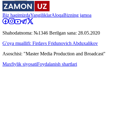
Biz haqimizda
Yangiliklar
Aloqa
Bizning jamoa
Shahodatnoma: №1346 Berilgan sana: 28.05.2020
G'oya muallifi: Firdavs Fridunovich Abduxalikov
Asoschisi: "Master Media Production and Broadcast"
Maxfiylik siyosati
Foydalanish shartlari