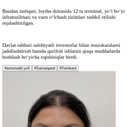
Bundan tashqari, loyiha doirasida 12 ta terminal, yo‘l bo‘yi
infratuzilmasi va vazn o‘lchash tizimlari tashkil etilishi
rejalashtirilgan.
Davlat rahbari salohiyatli investorlar bilan muzokaralarni
jadallashtirish hamda qurilish ishlarini qisqa muddatlarda
boshlash bo‘yicha topshiriqlar berdi.
#avtomobil yo'li
#Samarqand
#Toshkent