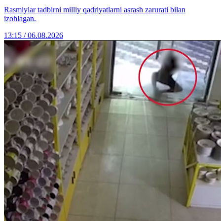
Rasmiylar tadbirni milliy qadriyatlarni asrash zarurati bilan
izohlagan.
13:15 / 06.08.2026