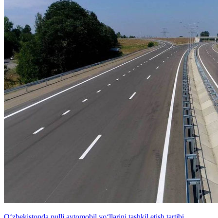
O‘zbekistonda pulli avtomobil yo‘llarini tashkil etish tartibi