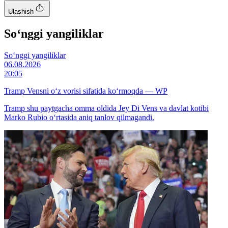
Ulashish
So‘nggi yangiliklar
So‘nggi yangiliklar
06.08.2026
20:05
Tramp Vensni o‘z vorisi sifatida ko‘rmoqda — WP
Tramp shu paytgacha omma oldida Jey Di Vens va davlat kotibi
Marko Rubio o‘rtasida aniq tanlov qilmagandi.