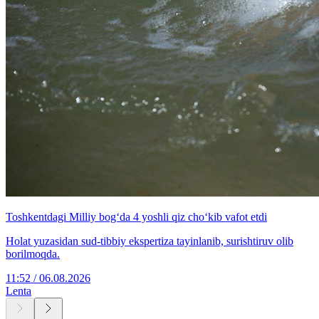
Toshkentdagi Milliy bog‘da 4 yoshli qiz cho‘kib vafot etdi
Holat yuzasidan sud-tibbiy ekspertiza tayinlanib, surishtiruv olib
borilmoqda.
11:52 / 06.08.2026
Lenta