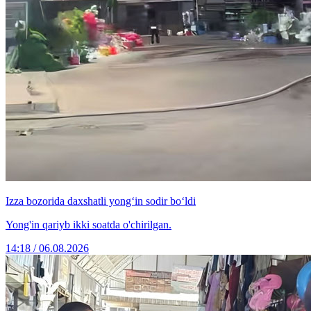
Izza bozorida daxshatli yong‘in sodir bo‘ldi
Yong'in qariyb ikki soatda o'chirilgan.
14:18 / 06.08.2026