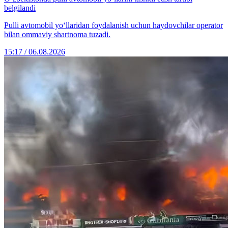
belgilandi
Pulli avtomobil yo‘llaridan foydalanish uchun haydovchilar operator
bilan ommaviy shartnoma tuzadi.
15:17 / 06.08.2026