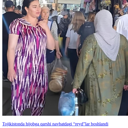
Tojikistonda hijobga qarshi navbatdagi “reyd”lar boshlandi