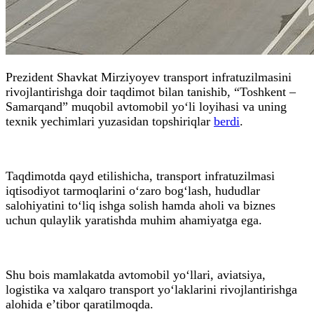
Prezident Shavkat Mirziyoyev transport infratuzilmasini
rivojlantirishga doir taqdimot bilan tanishib, “Toshkent –
Samarqand” muqobil avtomobil yo‘li loyihasi va uning
texnik yechimlari yuzasidan topshiriqlar
berdi
.
Taqdimotda qayd etilishicha, transport infratuzilmasi
iqtisodiyot tarmoqlarini o‘zaro bog‘lash, hududlar
salohiyatini to‘liq ishga solish hamda aholi va biznes
uchun qulaylik yaratishda muhim ahamiyatga ega.
Shu bois mamlakatda avtomobil yo‘llari, aviatsiya,
logistika va xalqaro transport yo‘laklarini rivojlantirishga
alohida e’tibor qaratilmoqda.