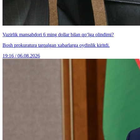
Vazirlik mansabdori 6 ming dollar bilan qo‘lga olindimi?
Bosh prokuratura tarqalgan xabarlarga oydinlik kiritdi.
19:16 / 06.08.2026