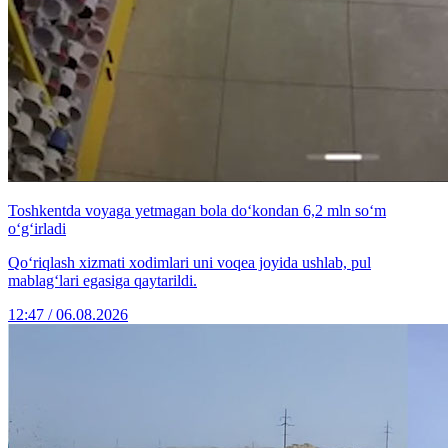
Toshkentda voyaga yetmagan bola do‘kondan 6,2 mln so‘m
o‘g‘irladi
Qo‘riqlash xizmati xodimlari uni voqea joyida ushlab, pul
mablag‘lari egasiga qaytarildi.
12:47 / 06.08.2026