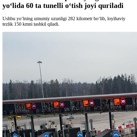
yo‘lida 60 ta tunelli o‘tish joyi quriladi
Ushbu yo‘lning umumiy uzunligi 282 kilometr bo‘lib, loyihaviy
tezlik 150 kmni tashkil qiladi.