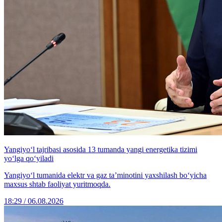
Yangiyo‘l tajribasi asosida 13 tumanda yangi energetika tizimi
yo‘lga qo‘yiladi
Yangiyo‘l tumanida elektr va gaz ta’minotini yaxshilash bo‘yicha
maxsus shtab faoliyat yuritmoqda.
18:29 / 06.08.2026