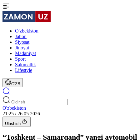
O'zbekiston
Jahon
Siyosat
Jinoyat
Madaniyat
Sport
Salomatlik
Lifestyle
O'ZB
O'zbekiston
21:25 / 26.05.2026
Ulashish
“Toshkent – Samarqand” yangi avtomobil