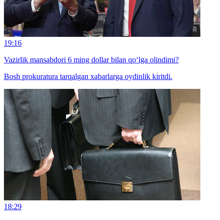
19:16
Vazirlik mansabdori 6 ming dollar bilan qo‘lga olindimi?
Bosh prokuratura tarqalgan xabarlarga oydinlik kiritdi.
18:29