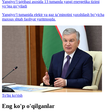
Yangiyo‘l tajribasi asosida 13 tumanda yangi energetika tizimi
yo‘lga qo‘yiladi
Yangiyo‘l tumanida elektr va gaz ta’minotini yaxshilash bo‘yicha
maxsus shtab faoliyat yuritmoqda.
To'liq ko'rish
Eng ko'p o'qilganlar