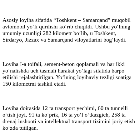
Asosiy loyiha sifatida “Toshkent – Samarqand” muqobil
avtomobil yo‘li qurilishi ko‘rib chiqildi. Ushbu yo‘lning
umumiy uzunligi 282 kilometr bo‘lib, u Toshkent,
Sirdaryo, Jizzax va Samarqand viloyatlarini bog‘laydi.
Loyiha I-a toifali, sement-beton qoplamali va har ikki
yo‘nalishda uch tasmali harakat yo‘lagi sifatida barpo
etilishi rejalashtirilgan. Yo‘lning loyihaviy tezligi soatiga
150 kilometrni tashkil etadi.
Loyiha doirasida 12 ta transport yechimi, 60 ta tunnelli
o‘tish joyi, 91 ta ko‘prik, 16 ta yo‘l o‘tkazgich, 258 ta
drenaj inshooti va intellektual transport tizimini joriy etish
ko‘zda tutilgan.