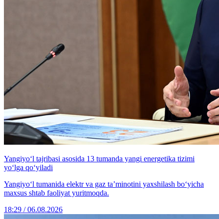
Yangiyo‘l tajribasi asosida 13 tumanda yangi energetika tizimi
yo‘lga qo‘yiladi
Yangiyo‘l tumanida elektr va gaz ta’minotini yaxshilash bo‘yicha
maxsus shtab faoliyat yuritmoqda.
18:29 / 06.08.2026