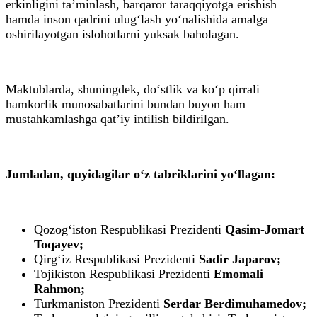
erkinligini ta’minlash, barqaror taraqqiyotga erishish
hamda inson qadrini ulug‘lash yo‘nalishida amalga
oshirilayotgan islohotlarni yuksak baholagan.
Maktublarda, shuningdek, do‘stlik va ko‘p qirrali
hamkorlik munosabatlarini bundan buyon ham
mustahkamlashga qat’iy intilish bildirilgan.
Jumladan, quyidagilar oʻz tabriklarini yoʻllagan:
Qozogʻiston Respublikasi Prezidenti
Qasim-Jomart
Toqayev;
Qirgʻiz Respublikasi Prezidenti
Sadir Japarov;
Tojikiston Respublikasi Prezidenti
Emomali
Rahmon;
Turkmaniston Prezidenti
Serdar Berdimuhamedov;