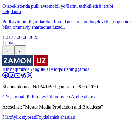
O‘zbekistonda pulli avtomobil yo‘llarini tashkil etish tartibi
belgilandi
Pulli avtomobil yo‘llaridan foydalanish uchun haydovchilar operator
bilan ommaviy shartnoma tuzadi.
15:17 / 06.08.2026
Lenta
Biz haqimizda
Yangiliklar
Aloqa
Bizning jamoa
Shahodatnoma: №1346 Berilgan sana: 28.05.2020
G'oya muallifi: Firdavs Fridunovich Abduxalikov
Asoschisi: "Master Media Production and Broadcast"
Maxfiylik siyosati
Foydalanish shartlari