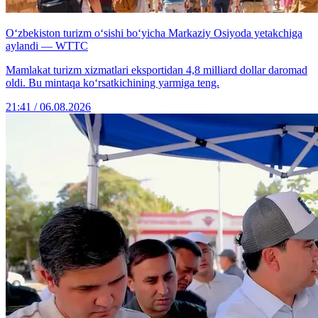
O‘zbekiston turizm o‘sishi bo‘yicha Markaziy Osiyoda yetakchiga
aylandi — WTTC
Mamlakat turizm xizmatlari eksportidan 4,8 milliard dollar daromad
oldi. Bu mintaqa ko‘rsatkichining yarmiga teng.
21:41 / 06.08.2026