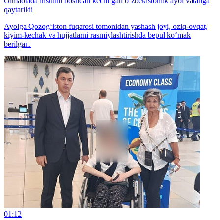
Olmaotada insultni boshdan kechirgan o‘zbekistonlik ayol vatanga
qaytarildi
Ayolga Qozog‘iston fuqarosi tomonidan yashash joyi, oziq-ovqat,
kiyim-kechak va hujjatlarni rasmiylashtirishda bepul ko‘mak
berilgan.
01:12