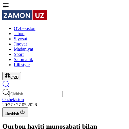
O'zbekiston
Jahon
Siyosat
Jinoyat
Madaniyat
Sport
Salomatlik
Lifestyle
O'ZB
O'zbekiston
20:27 / 27.05.2026
Ulashish
Qurbon hayiti munosabati bilan