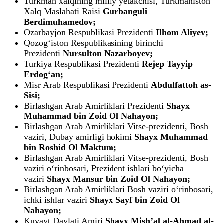
Turkman xalqining milliy yetakchisi, Turkmaniston
Xalq Maslahati Raisi
Gurbanguli
Berdimuhamedov;
Ozarbayjon Respublikasi Prezidenti
Ilhom Aliyev;
Qozogʻiston Respublikasining birinchi
Prezidenti
Nursulton Nazarboyev;
Turkiya Respublikasi Prezidenti
Rejep Tayyip
Erdogʻan;
Misr Arab Respublikasi Prezidenti
Abdulfattoh as-
Sisi;
Birlashgan Arab Amirliklari Prezidenti
Shayx
Muhammad bin Zoid Ol Nahayon;
Birlashgan Arab Amirliklari Vitse-prezidenti, Bosh
vaziri, Dubay amirligi hokimi
Shayx Muhammad
bin Roshid Ol Maktum;
Birlashgan Arab Amirliklari Vitse-prezidenti, Bosh
vaziri oʻrinbosari, Prezident ishlari boʻyicha
vaziri
Shayx Mansur bin Zoid Ol Nahayon;
Birlashgan Arab Amirliklari Bosh vaziri oʻrinbosari,
ichki ishlar vaziri
Shayx Sayf bin Zoid Ol
Nahayon;
Kuvayt Davlati Amiri
Shayx Mishʼal al-Ahmad al-