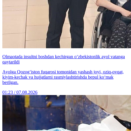
Olmaotada insultni boshdan kechirgan o‘zbekistonlik ayol vatanga
qaytarildi
Ayolga Qozog‘iston fuqarosi tomonidan yashash joyi, oziq-ovqat,
kiyim-kechak va hujjatlarni rasmiylashtirishda bepul ko‘mak
berilgan.
01:23 / 07.08.2026