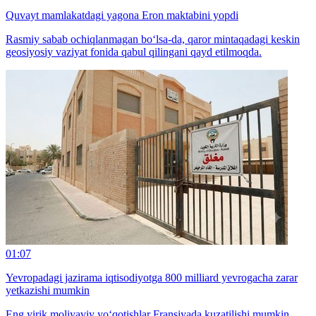
Quvayt mamlakatdagi yagona Eron maktabini yopdi
Rasmiy sabab ochiqlanmagan bo‘lsa-da, qaror mintaqadagi keskin
geosiyosiy vaziyat fonida qabul qilingani qayd etilmoqda.
01:07
Yevropadagi jazirama iqtisodiyotga 800 milliard yevrogacha zarar
yetkazishi mumkin
Eng yirik moliyaviy yo‘qotishlar Fransiyada kuzatilishi mumkin.