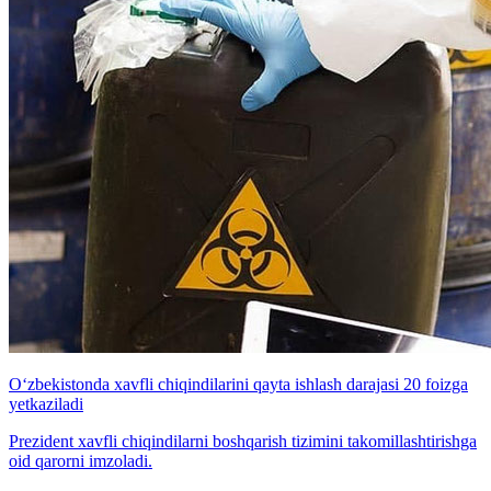
O‘zbekistonda xavfli chiqindilarini qayta ishlash darajasi 20 foizga
yetkaziladi
Prezident xavfli chiqindilarni boshqarish tizimini takomillashtirishga
oid qarorni imzoladi.