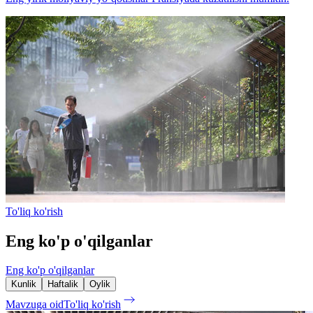
To'liq ko'rish
Eng ko'p o'qilganlar
Eng ko'p o'qilganlar
Kunlik
Haftalik
Oylik
Mavzuga oid
To'liq ko'rish