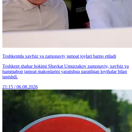
Toshkentda xavfsiz va zamonaviy jamoat joylari barpo etiladi
Toshkent shahar hokimi Shavkat Umurzakov zamonaviy, xavfsiz va
hammabop jamoat makonlarini yaratishga qaratilgan loyihalar bilan
tanishdi.
21:15 / 06.08.2026