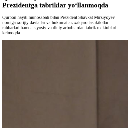
Prezidentga tabriklar yo‘llanmoqda
Qurbon hayiti munosabati bilan Prezident Shavkat Mirziyoyev
nomiga xorijiy davlatlar va hukumatlar, xalqaro tashkilotlar
rahbarlari hamda siyosiy va diniy arboblardan tabrik maktublari
kelmoqda.