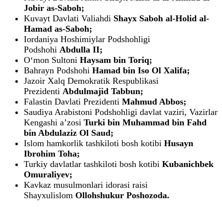
Jobir as-Saboh;
Kuvayt Davlati Valiahdi
Shayx Saboh al-Holid al-
Hamad as-Saboh;
Iordaniya Hoshimiylar Podshohligi
Podshohi
Abdulla II;
Oʻmon Sultoni
Haysam bin Toriq;
Bahrayn Podshohi
Hamad bin Iso Ol Xalifa;
Jazoir Xalq Demokratik Respublikasi
Prezidenti
Abdulmajid Tabbun;
Falastin Davlati Prezidenti
Mahmud Abbos;
Saudiya Arabistoni Podshohligi davlat vaziri, Vazirlar
Kengashi aʼzosi
Turki bin Muhammad bin Fahd
bin Abdulaziz Ol Saud;
Islom hamkorlik tashkiloti bosh kotibi
Husayn
Ibrohim Toha;
Turkiy davlatlar tashkiloti bosh kotibi
Kubanichbek
Omuraliyev;
Kavkaz musulmonlari idorasi raisi
Shayxulislom
Ollohshukur Poshozoda.