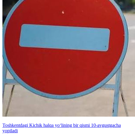
Toshkentdagi Kichik halqa yo‘lining bir qismi 10-avgustgacha
yopiladi