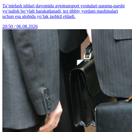
Ta’mirlash ishlari davomida avtotransport vositalari qarama-qarshi
yo‘nalish bo‘ylab harakatlanadi, tez tibbiy yordam mashinalari
uchun esa alohida yo‘lak tashkil etiladi.
20:50 / 06.08.2026