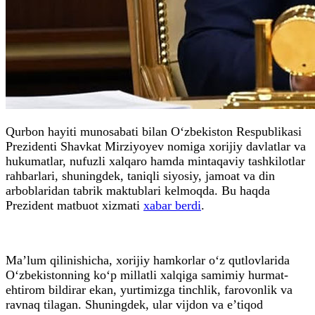
Qurbon hayiti munosabati bilan O‘zbekiston Respublikasi
Prezidenti Shavkat Mirziyoyev nomiga xorijiy davlatlar va
hukumatlar, nufuzli xalqaro hamda mintaqaviy tashkilotlar
rahbarlari, shuningdek, taniqli siyosiy, jamoat va din
arboblaridan tabrik maktublari kelmoqda. Bu haqda
Prezident matbuot xizmati
xabar berdi
.
Ma’lum qilinishicha, xorijiy hamkorlar o‘z qutlovlarida
O‘zbekistonning ko‘p millatli xalqiga samimiy hurmat-
ehtirom bildirar ekan, yurtimizga tinchlik, farovonlik va
ravnaq tilagan. Shuningdek, ular vijdon va e’tiqod