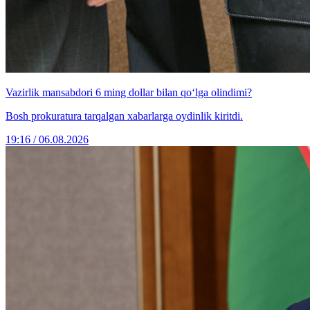
Vazirlik mansabdori 6 ming dollar bilan qo‘lga olindimi?
Bosh prokuratura tarqalgan xabarlarga oydinlik kiritdi.
19:16 / 06.08.2026