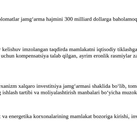
iplomatlar jamg‘arma hajmini 300 milliard dollarga baholamo
elishuv imzolangan taqdirda mamlakatni iqtisodiy tiklashga 
uchun kompensatsiya talab qilgan, ayrim eronlik rasmiylar zar
exanizm xalqaro investitsiya jamg‘armasi shaklida bo‘lib, tom
 ishlash tartibi va moliyalashtirish manbalari bo‘yicha muz
 energetika korxonalarining mamlakat bozoriga kirishi, inves