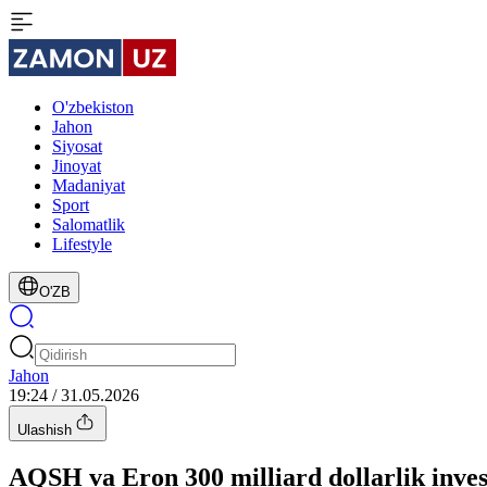
O'zbekiston
Jahon
Siyosat
Jinoyat
Madaniyat
Sport
Salomatlik
Lifestyle
O'ZB
Jahon
19:24 / 31.05.2026
Ulashish
AQSH va Eron 300 milliard dollarlik inve