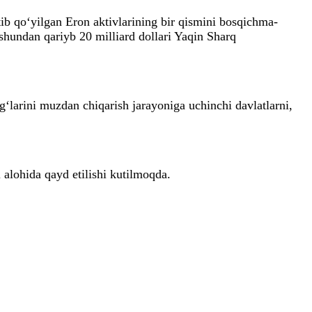
b qo‘yilgan Eron aktivlarining bir qismini bosqichma-
shundan qariyb 20 milliard dollari Yaqin Sharq
larini muzdan chiqarish jarayoniga uchinchi davlatlarni,
alohida qayd etilishi kutilmoqda.