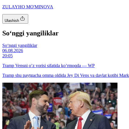
ZULAYHO MO'MINOVA
Ulashish
So‘nggi yangiliklar
So‘nggi yangiliklar
06.08.2026
20:05
Tramp Vensni o‘z vorisi sifatida ko‘rmoqda — WP
Tramp shu paytgacha omma oldida Jey Di Vens va davlat kotibi Marko