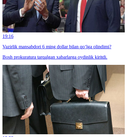
19:16
Vazirlik mansabdori 6 ming dollar bilan qo‘lga olindimi?
Bosh prokuratura tarqalgan xabarlarga oydinlik kiritdi.