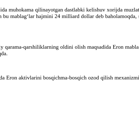
a muhokama qilinayotgan dastlabki kelishuv xorijda muzlati
 bu mablag‘lar hajmini 24 milliard dollar deb baholamoqda, 
 qarama-qarshiliklarning oldini olish maqsadida Eron mablag‘
qda.
da Eron aktivlarini bosqichma-bosqich ozod qilish mexanizmi 