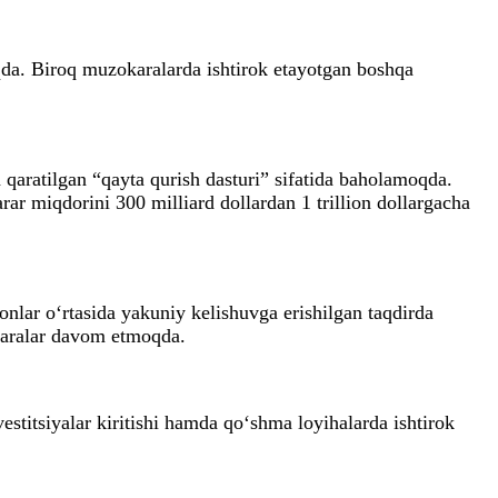
qda. Biroq muzokaralarda ishtirok etayotgan boshqa
qaratilgan “qayta qurish dasturi” sifatida baholamoqda.
ar miqdorini 300 milliard dollardan 1 trillion dollargacha
onlar o‘rtasida yakuniy kelishuvga erishilgan taqdirda
okaralar davom etmoqda.
titsiyalar kiritishi hamda qo‘shma loyihalarda ishtirok