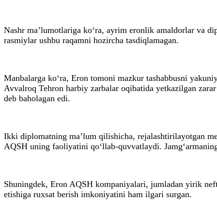
Nashr ma’lumotlariga ko‘ra, ayrim eronlik amaldorlar va d
rasmiylar ushbu raqamni hozircha tasdiqlamagan.
Manbalarga ko‘ra, Eron tomoni mazkur tashabbusni yakuniy k
Avvalroq Tehron harbiy zarbalar oqibatida yetkazilgan zarar 
deb baholagan edi.
Ikki diplomatning ma’lum qilishicha, rejalashtirilayotgan m
AQSH uning faoliyatini qo‘llab-quvvatlaydi. Jamg‘armaning
Shuningdek, Eron AQSH kompaniyalari, jumladan yirik neft va
etishiga ruxsat berish imkoniyatini ham ilgari surgan.