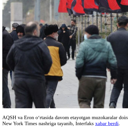
AQSH va Eron o‘rtasida davom etayotgan muzokaralar doirasi
New York Times nashriga tayanib, Interfaks
xabar berdi
.