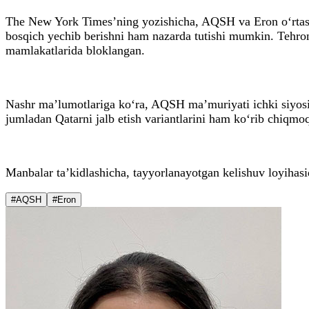
The New York Times’ning yozishicha, AQSH va Eron o‘rtasid
bosqich yechib berishni ham nazarda tutishi mumkin. Tehron
mamlakatlarida bloklangan.
Nashr ma’lumotlariga ko‘ra, AQSH ma’muriyati ichki siyosiy
jumladan Qatarni jalb etish variantlarini ham ko‘rib chiqmo
Manbalar ta’kidlashicha, tayyorlanayotgan kelishuv loyihasi
#AQSH
#Eron