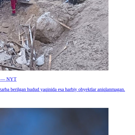
an — NYT
n, zarba berilgan hudud yaqinida esa harbiy obyektlar aniqlanmagan.