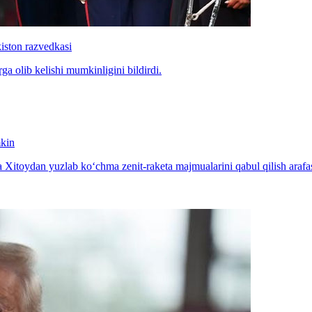
iston razvedkasi
a olib kelishi mumkinligini bildirdi.
mkin
Xitoydan yuzlab ko‘chma zenit-raketa majmualarini qabul qilish arafa