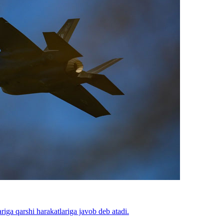
ga qarshi harakatlariga javob deb atadi.