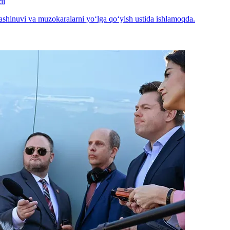
di
hinuvi va muzokaralarni yo‘lga qo‘yish ustida ishlamoqda.