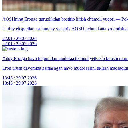
AQSHning Eronga quruqlikdan bostirib kirish ehtimoli yuqori — Pok
Harbiy ekspertlar esa bunday ssenariy AQSH uchun katta yo‘qotishlarg
22:01 / 29.07.2026
22:01 / 29.07.2026
Xitoy Eronga havo hujumidan mudofaa tizimini yetkazib berishi mu
Eron urush davomida zaiflashgan havo mudofaasini tiklash maqsadida 
18:43 / 29.07.2026
18:43 / 29.07.2026