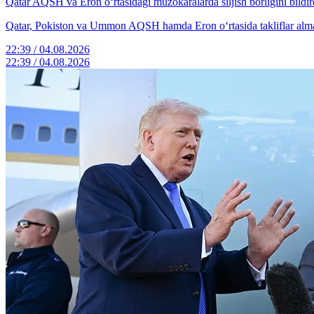
Qatar AQSH va Eron o‘rtasidagi muzokaralarda siljish borligini bildir
Qatar, Pokiston va Ummon AQSH hamda Eron o‘rtasida takliflar almas
22:39 / 04.08.2026
22:39 / 04.08.2026