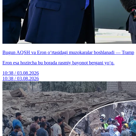
Bugun AQSH va Eron o‘rtasidagi muzokaralar boshlanadi — Tramp
Eron esa hozircha bu borada rasmiy bayonot bergani yo‘q.
10:38 / 03.08.2026
10:38 / 03.08.2026