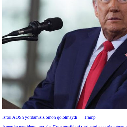
Isroil AQSh yordamisiz omon qololmaydi — Tramp
Amerika prezidenti, avvalo, Eron atrofidagi vaziyatni nazarda tutganini