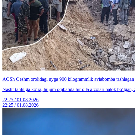
AQSh Qeshm orolidagi uyga 900 kilogrammlik aviabomba tashlag
Nashr tahliliga ko‘ra, hujum oqibatida bir oila a’zolari halok bo‘lga
22:25 / 01.08.2026
22:25 / 01.08.2026