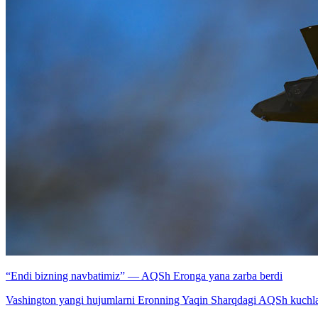
“Endi bizning navbatimiz” — AQSh Eronga yana zarba berdi
Vashington yangi hujumlarni Eronning Yaqin Sharqdagi AQSh kuchlari