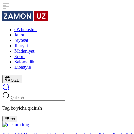
O'zbekiston
Jahon
Siyosat
Jinoyat
Madaniyat
Sport
Salomatlik
Lifestyle
O'ZB
Tag bo'yicha qidirish
#Eron