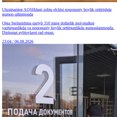
Ukrainaning AQSHdagi sobiq elchisi noqonuniy boylik orttirishda
gumon qilinmoqda
Olga Stefanishina qariyb 310 ming dollarlik mol-mulkni
yashirganlikda va noqonuniy boylik orttirganlikda gumonlanmoqda.
Diplomat ayblovlarni rad etgan.
23:04 / 06.08.2026