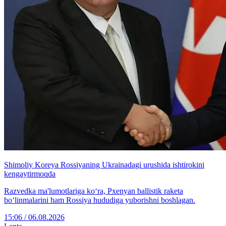
Shimoliy Koreya Rossiyaning Ukrainadagi urushida ishtirokini
kengaytirmoqda
Razvedka ma'lumotlariga ko‘ra, Pxenyan ballistik raketa
bo‘linmalarini ham Rossiya hududiga yuborishni boshlagan.
15:06 / 06.08.2026