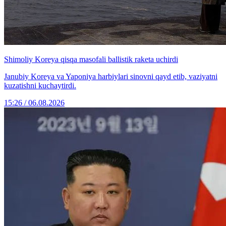
Shimoliy Koreya qisqa masofali ballistik raketa uchirdi
Janubiy Koreya va Yaponiya harbiylari sinovni qayd etib, vaziyatni
kuzatishni kuchaytirdi.
15:26 / 06.08.2026