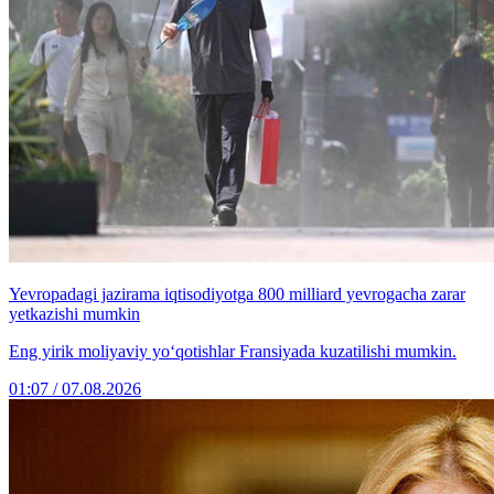
Yevropadagi jazirama iqtisodiyotga 800 milliard yevrogacha zarar
yetkazishi mumkin
Eng yirik moliyaviy yo‘qotishlar Fransiyada kuzatilishi mumkin.
01:07 / 07.08.2026