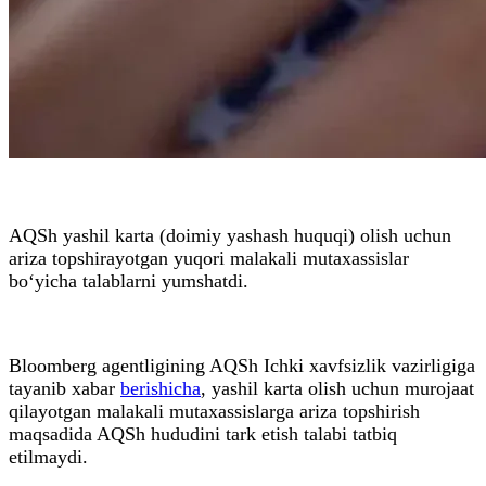
AQSh yashil karta (doimiy yashash huquqi) olish uchun
ariza topshirayotgan yuqori malakali mutaxassislar
bo‘yicha talablarni yumshatdi.
Bloomberg agentligining AQSh Ichki xavfsizlik vazirligiga
tayanib xabar
berishicha
, yashil karta olish uchun murojaat
qilayotgan malakali mutaxassislarga ariza topshirish
maqsadida AQSh hududini tark etish talabi tatbiq
etilmaydi.