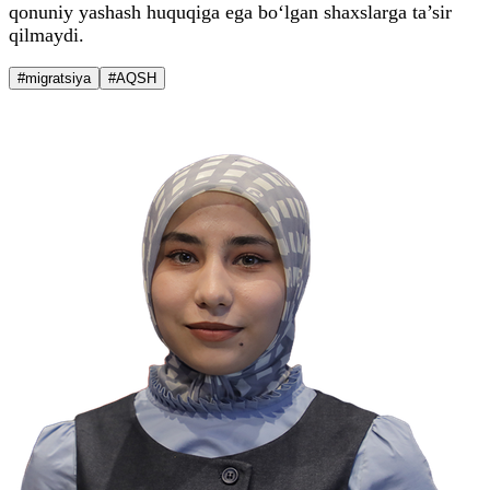
qonuniy yashash huquqiga ega bo‘lgan shaxslarga ta’sir
qilmaydi.
#migratsiya
#AQSH