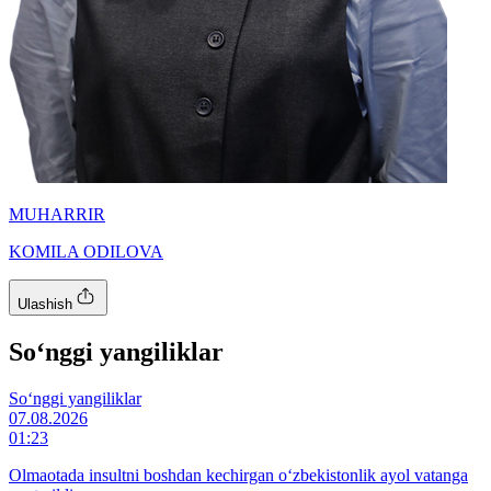
MUHARRIR
KOMILA ODILOVA
Ulashish
So‘nggi yangiliklar
So‘nggi yangiliklar
07.08.2026
01:23
Olmaotada insultni boshdan kechirgan o‘zbekistonlik ayol vatanga