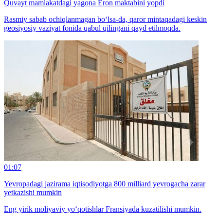
Quvayt mamlakatdagi yagona Eron maktabini yopdi
Rasmiy sabab ochiqlanmagan bo‘lsa-da, qaror mintaqadagi keskin
geosiyosiy vaziyat fonida qabul qilingani qayd etilmoqda.
01:07
Yevropadagi jazirama iqtisodiyotga 800 milliard yevrogacha zarar
yetkazishi mumkin
Eng yirik moliyaviy yo‘qotishlar Fransiyada kuzatilishi mumkin.