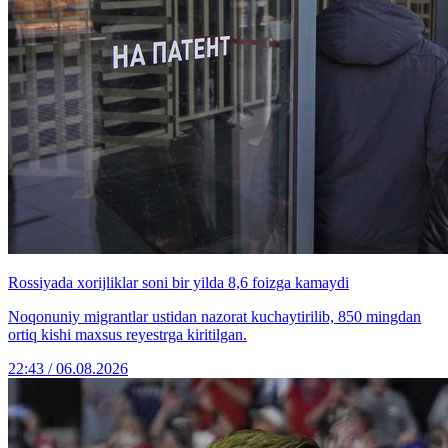
Rossiyada xorijliklar soni bir yilda 8,6 foizga kamaydi
Noqonuniy migrantlar ustidan nazorat kuchaytirilib, 850 mingdan
ortiq kishi maxsus reyestrga kiritilgan.
22:43 / 06.08.2026