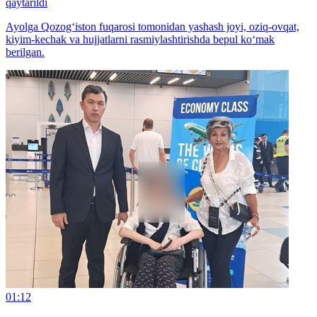
qaytarildi
Ayolga Qozog‘iston fuqarosi tomonidan yashash joyi, oziq-ovqat,
kiyim-kechak va hujjatlarni rasmiylashtirishda bepul ko‘mak
berilgan.
01:12