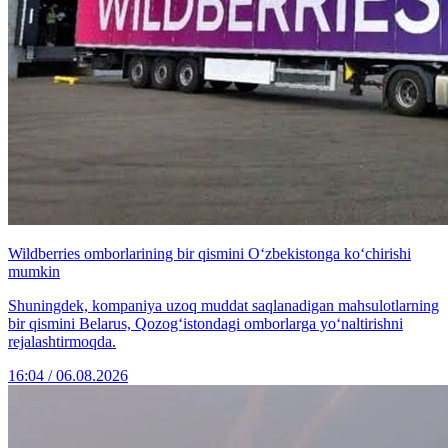
Wildberries omborlarining bir qismini O‘zbekistonga ko‘chirishi
mumkin
Shuningdek, kompaniya uzoq muddat saqlanadigan mahsulotlarning
bir qismini Belarus, Qozog‘istondagi omborlarga yo‘naltirishni
rejalashtirmoqda.
16:04 / 06.08.2026