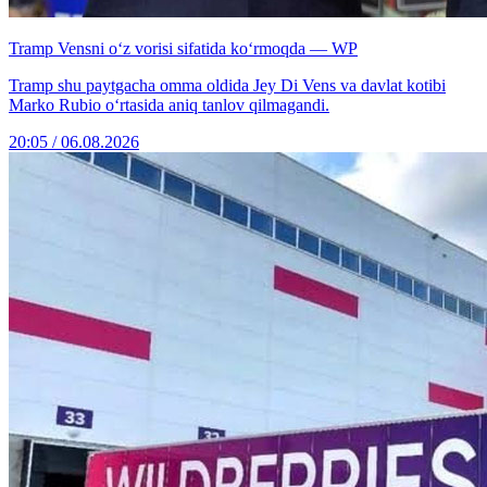
Tramp Vensni o‘z vorisi sifatida ko‘rmoqda — WP
Tramp shu paytgacha omma oldida Jey Di Vens va davlat kotibi
Marko Rubio o‘rtasida aniq tanlov qilmagandi.
20:05 / 06.08.2026