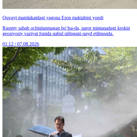
Quvayt mamlakatdagi yagona Eron maktabini yopdi
Rasmiy sabab ochiqlanmagan bo‘lsa-da, qaror mintaqadagi keskin
geosiyosiy vaziyat fonida qabul qilingani qayd etilmoqda.
01:12 / 07.08.2026