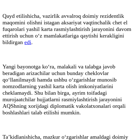
Qayd etilishicha, vazirlik avvalroq doimiy rezidentlik
maqomini olishni istagan aksariyat vaqtinchalik chet el
fuqarolari yashil karta rasmiylashtirish jarayonini davom
ettirish uchun o‘z mamlakatlariga qaytishi kerakligini
bildirgan
edi
.
Yangi bayonotga ko‘ra, malakali va talabga javob
beradigan arizachilar uchun bunday cheklovlar
qo‘llanilmaydi hamda ushbu o‘zgarishlar munosib
nomzodlarning yashil karta olish imkoniyatlarini
cheklamaydi. Shu bilan birga, ayrim toifadagi
murojaatchilar hujjatlarni rasmiylashtirish jarayonini
AQShning xorijdagi diplomatik vakolatxonalari orqali
boshlashlari talab etilishi mumkin.
Ta’kidlanishicha, mazkur o‘zgarishlar amaldagi doimiy