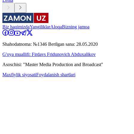
Lenta
Biz haqimizda
Yangiliklar
Aloqa
Bizning jamoa
Shahodatnoma: №1346 Berilgan sana: 28.05.2020
G'oya muallifi: Firdavs Fridunovich Abduxalikov
Asoschisi: "Master Media Production and Broadcast"
Maxfiylik siyosati
Foydalanish shartlari