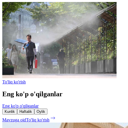
To'liq ko'rish
Eng ko'p o'qilganlar
Eng ko'p o'qilganlar
Kunlik
Haftalik
Oylik
Mavzuga oid
To'liq ko'rish