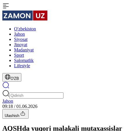
O'zbekiston
Jahon
Siyosat
Jinoyat
Madaniyat
Sport
Salomatlik
Lifestyle
O'ZB
Jahon
09:18 / 01.06.2026
Ulashish
AQSHda yuqori malakali mutaxassislar