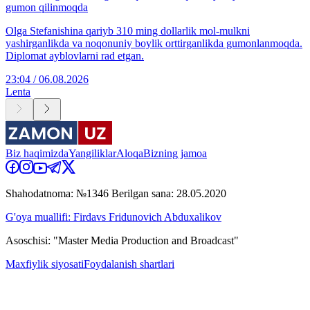
gumon qilinmoqda
Olga Stefanishina qariyb 310 ming dollarlik mol-mulkni
yashirganlikda va noqonuniy boylik orttirganlikda gumonlanmoqda.
Diplomat ayblovlarni rad etgan.
23:04 / 06.08.2026
Lenta
Biz haqimizda
Yangiliklar
Aloqa
Bizning jamoa
Shahodatnoma: №1346 Berilgan sana: 28.05.2020
G'oya muallifi: Firdavs Fridunovich Abduxalikov
Asoschisi: "Master Media Production and Broadcast"
Maxfiylik siyosati
Foydalanish shartlari