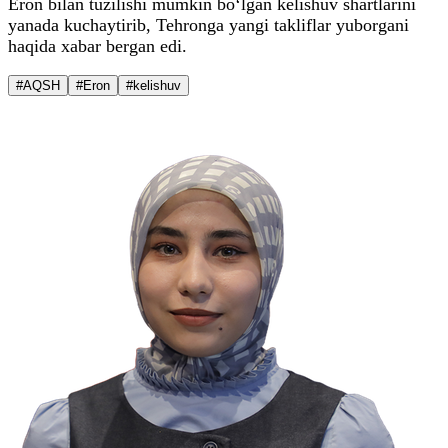
Eron bilan tuzilishi mumkin bo‘lgan kelishuv shartlarini
yanada kuchaytirib, Tehronga yangi takliflar yuborgani
haqida xabar bergan edi.
#AQSH
#Eron
#kelishuv