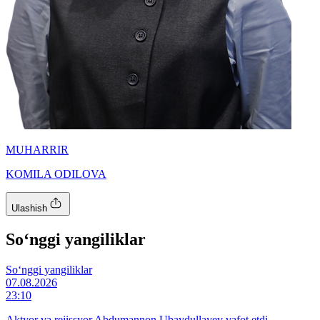
MUHARRIR
KOMILA ODILOVA
Ulashish
So‘nggi yangiliklar
So‘nggi yangiliklar
07.08.2026
23:10
Aktyor va rejissyor Abdumannon Ubaydullayev vafot etdi