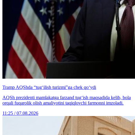
Tramp AQShda “tug‘ilish turizmi”ga chek qo‘ydi
AQSh prezidenti mamlakatga farzand tug‘ish maqsadida kelib, bola
orqali fuqarolik olish amaliyotini taqiqlovchi farmonni imzoladi.
11:25 / 07.08.2026