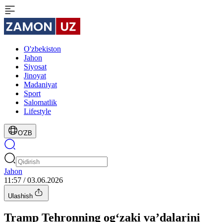
O'zbekiston
Jahon
Siyosat
Jinoyat
Madaniyat
Sport
Salomatlik
Lifestyle
O'ZB
Jahon
11:57 / 03.06.2026
Ulashish
Tramp Tehronning og‘zaki va’dalarini