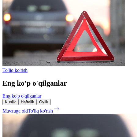
To'liq ko'rish
Eng ko'p o'qilganlar
Eng ko'p o'qilganlar
Kunlik
Haftalik
Oylik
Mavzuga oid
To'liq ko'rish