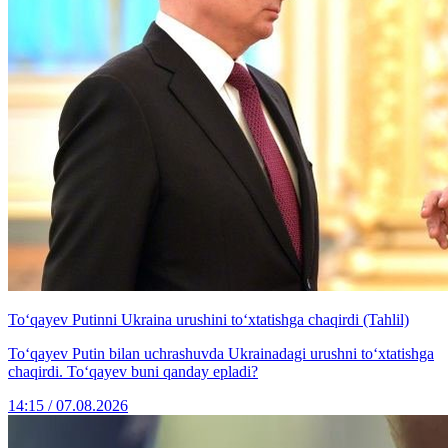
To‘qayev Putinni Ukraina urushini to‘xtatishga chaqirdi (Tahlil)
To‘qayev Putin bilan uchrashuvda Ukrainadagi urushni to‘xtatishga
chaqirdi. To‘qayev buni qanday epladi?
14:15 / 07.08.2026