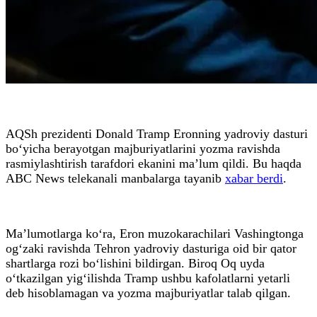
AQSh prezidenti Donald Tramp Eronning yadroviy dasturi
bo‘yicha berayotgan majburiyatlarini yozma ravishda
rasmiylashtirish tarafdori ekanini ma’lum qildi. Bu haqda
ABC News telekanali manbalarga tayanib
xabar berdi
.
Ma’lumotlarga ko‘ra, Eron muzokarachilari Vashingtonga
og‘zaki ravishda Tehron yadroviy dasturiga oid bir qator
shartlarga rozi bo‘lishini bildirgan. Biroq Oq uyda
o‘tkazilgan yig‘ilishda Tramp ushbu kafolatlarni yetarli
deb hisoblamagan va yozma majburiyatlar talab qilgan.