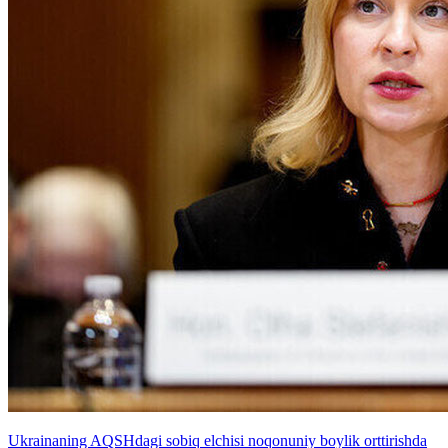
Ukrainaning AQSHdagi sobiq elchisi noqonuniy boylik orttirishda