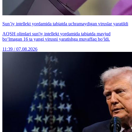
Sun’iy intellekt yordamida tabiatda uchramaydigan viruslar yaratildi
AQSH olimlari sun'iy intellekt yordamida tabiatda mavjud
bo‘lmagan 16 ta yangi virusni yaratishga muvaffaq bo‘ldi.
11:39 / 07.08.2026