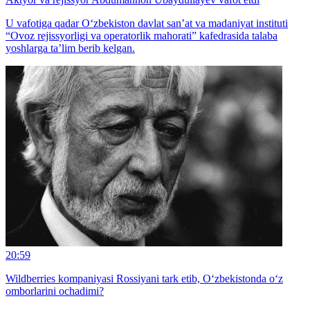
U vafotiga qadar O‘zbekiston davlat san’at va madaniyat instituti
“Ovoz rejissyorligi va operatorlik mahorati” kafedrasida talaba
yoshlarga ta’lim berib kelgan.
20:59
Wildberries kompaniyasi Rossiyani tark etib, O‘zbekistonda o‘z
omborlarini ochadimi?