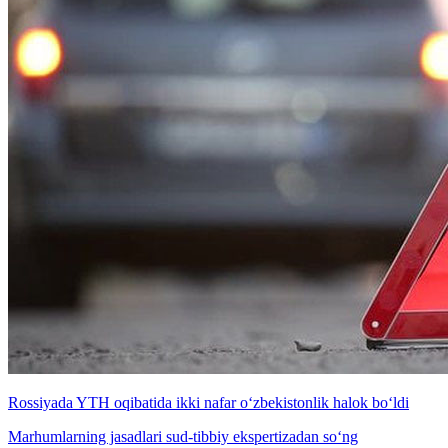
Rossiyada YTH oqibatida ikki nafar o‘zbekistonlik halok bo‘ldi
Marhumlarning jasadlari sud-tibbiy ekspertizadan so‘ng