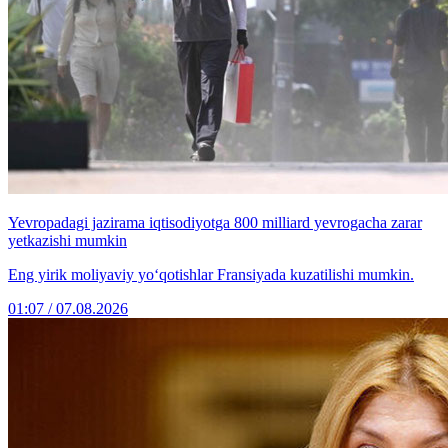
Yevropadagi jazirama iqtisodiyotga 800 milliard yevrogacha zarar
yetkazishi mumkin
Eng yirik moliyaviy yo‘qotishlar Fransiyada kuzatilishi mumkin.
01:07 / 07.08.2026