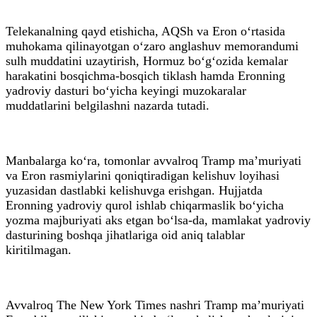
Telekanalning qayd etishicha, AQSh va Eron o‘rtasida
muhokama qilinayotgan o‘zaro anglashuv memorandumi
sulh muddatini uzaytirish, Hormuz bo‘g‘ozida kemalar
harakatini bosqichma-bosqich tiklash hamda Eronning
yadroviy dasturi bo‘yicha keyingi muzokaralar
muddatlarini belgilashni nazarda tutadi.
Manbalarga ko‘ra, tomonlar avvalroq Tramp ma’muriyati
va Eron rasmiylarini qoniqtiradigan kelishuv loyihasi
yuzasidan dastlabki kelishuvga erishgan. Hujjatda
Eronning yadroviy qurol ishlab chiqarmaslik bo‘yicha
yozma majburiyati aks etgan bo‘lsa-da, mamlakat yadroviy
dasturining boshqa jihatlariga oid aniq talablar
kiritilmagan.
Avvalroq The New York Times nashri Tramp ma’muriyati