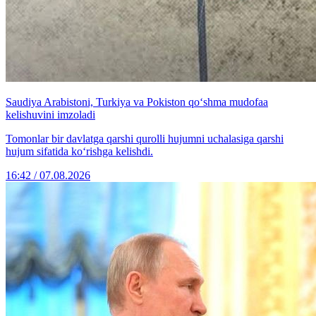
Saudiya Arabistoni, Turkiya va Pokiston qo‘shma mudofaa
kelishuvini imzoladi
Tomonlar bir davlatga qarshi qurolli hujumni uchalasiga qarshi
hujum sifatida ko‘rishga kelishdi.
16:42 / 07.08.2026