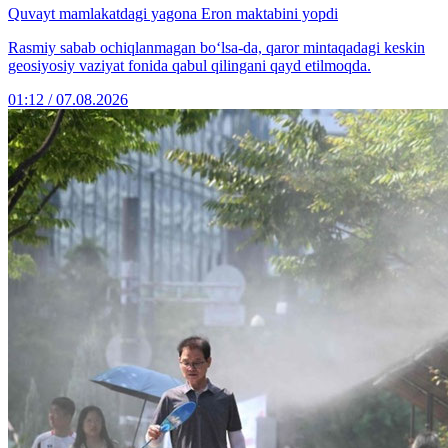
Quvayt mamlakatdagi yagona Eron maktabini yopdi
Rasmiy sabab ochiqlanmagan bo‘lsa-da, qaror mintaqadagi keskin
geosiyosiy vaziyat fonida qabul qilingani qayd etilmoqda.
01:12 / 07.08.2026