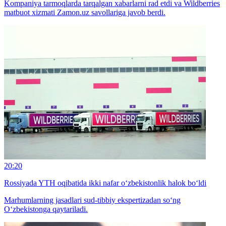
Kompaniya tarmoqlarda tarqalgan xabarlarni rad etdi va Wildberries
matbuot xizmati Zamon.uz savollariga javob berdi.
20:20
Rossiyada YTH oqibatida ikki nafar o‘zbekistonlik halok bo‘ldi
Marhumlarning jasadlari sud-tibbiy ekspertizadan so‘ng
O‘zbekistonga qaytariladi.