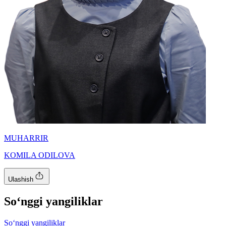
MUHARRIR
KOMILA ODILOVA
Ulashish
So‘nggi yangiliklar
So‘nggi yangiliklar