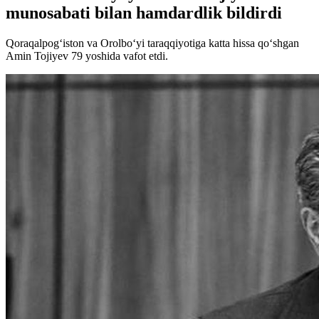
munosabati bilan hamdardlik bildirdi
Qoraqalpog‘iston va Orolbo‘yi taraqqiyotiga katta hissa qo‘shgan
Amin Tojiyev 79 yoshida vafot etdi.