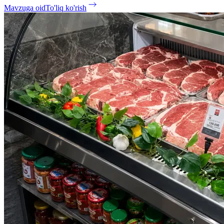
Mavzuga oid
To'liq ko'rish