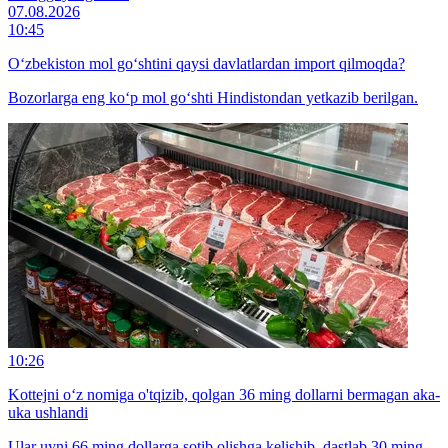
07.08.2026
10:45
O‘zbekiston mol go‘shtini qaysi davlatlardan import qilmoqda?
Bozorlarga eng ko‘p mol go‘shti Hindistondan yetkazib berilgan.
10:26
Kottejni o‘z nomiga o'tqizib, qolgan 36 ming dollarni bermagan aka-
uka ushlandi
Ular uyni 66 ming dollarga sotib olishga kelishib, dastlab 30 ming