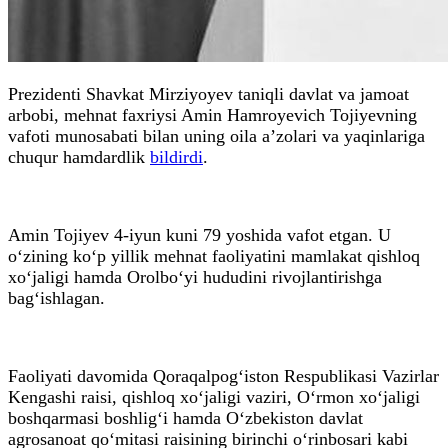
Prezidenti Shavkat Mirziyoyev taniqli davlat va jamoat
arbobi, mehnat faxriysi Amin Hamroyevich Tojiyevning
vafoti munosabati bilan uning oila a’zolari va yaqinlariga
chuqur hamdardlik
bildirdi
.
Amin Tojiyev 4-iyun kuni 79 yoshida vafot etgan. U
o‘zining ko‘p yillik mehnat faoliyatini mamlakat qishloq
xo‘jaligi hamda Orolbo‘yi hududini rivojlantirishga
bag‘ishlagan.
Faoliyati davomida Qoraqalpog‘iston Respublikasi Vazirlar
Kengashi raisi, qishloq xo‘jaligi vaziri, O‘rmon xo‘jaligi
boshqarmasi boshlig‘i hamda O‘zbekiston davlat
agrosanoat qo‘mitasi raisining birinchi o‘rinbosari kabi