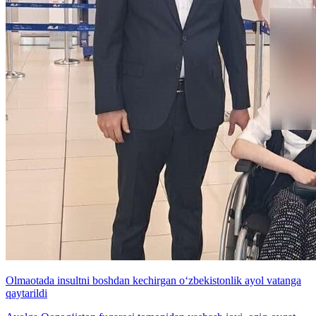
Olmaotada insultni boshdan kechirgan o‘zbekistonlik ayol vatanga
qaytarildi