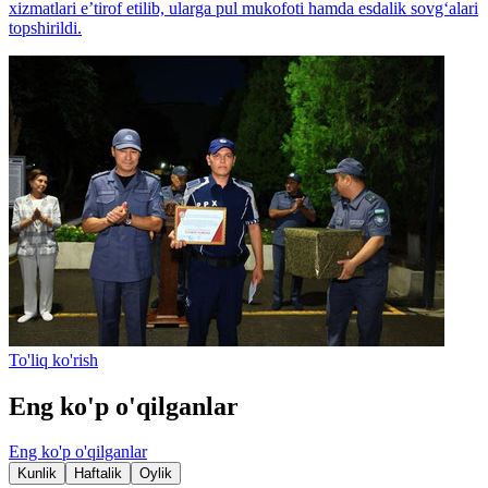
xizmatlari e’tirof etilib, ularga pul mukofoti hamda esdalik sovg‘alari
topshirildi.
To'liq ko'rish
Eng ko'p o'qilganlar
Eng ko'p o'qilganlar
Kunlik
Haftalik
Oylik