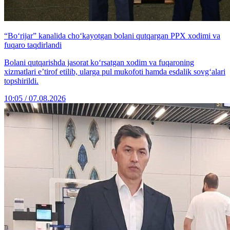
“Bo‘rijar” kanalida cho‘kayotgan bolani qutqargan PPX xodimi va
fuqaro taqdirlandi
Bolani qutqarishda jasorat ko‘rsatgan xodim va fuqaroning
xizmatlari e’tirof etilib, ularga pul mukofoti hamda esdalik sovg‘alari
topshirildi.
10:05 / 07.08.2026