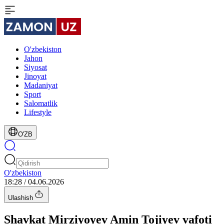
O'zbekiston
Jahon
Siyosat
Jinoyat
Madaniyat
Sport
Salomatlik
Lifestyle
O'ZB
O'zbekiston
18:28 / 04.06.2026
Ulashish
Shavkat Mirziyoyev Amin Tojiyev vafoti