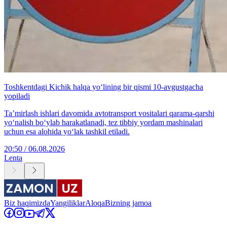
Toshkentdagi Kichik halqa yo‘lining bir qismi 10-avgustgacha
yopiladi
Ta’mirlash ishlari davomida avtotransport vositalari qarama-qarshi
yo‘nalish bo‘ylab harakatlanadi, tez tibbiy yordam mashinalari
uchun esa alohida yo‘lak tashkil etiladi.
20:50 / 06.08.2026
Lenta
Biz haqimizda
Yangiliklar
Aloqa
Bizning jamoa