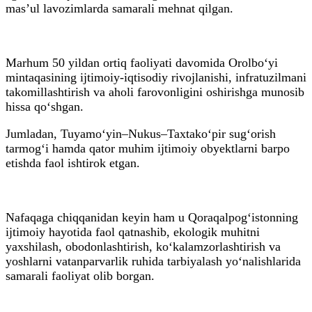
mas’ul lavozimlarda samarali mehnat qilgan.
Marhum 50 yildan ortiq faoliyati davomida Orolbo‘yi
mintaqasining ijtimoiy-iqtisodiy rivojlanishi, infratuzilmani
takomillashtirish va aholi farovonligini oshirishga munosib
hissa qo‘shgan.
Jumladan, Tuyamo‘yin–Nukus–Taxtako‘pir sug‘orish
tarmog‘i hamda qator muhim ijtimoiy obyektlarni barpo
etishda faol ishtirok etgan.
Nafaqaga chiqqanidan keyin ham u Qoraqalpog‘istonning
ijtimoiy hayotida faol qatnashib, ekologik muhitni
yaxshilash, obodonlashtirish, ko‘kalamzorlashtirish va
yoshlarni vatanparvarlik ruhida tarbiyalash yo‘nalishlarida
samarali faoliyat olib borgan.