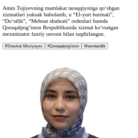
Amin Tojiyevning mamlakat taraqqiyotiga qo‘shgan
xizmatlari yuksak baholanib, u “El-yurt hurmati”,
“Do‘stlik”, “Mehnat shuhrati” ordenlari hamda
Qoraqalpog‘iston Respublikasida xizmat ko‘rsatgan
mexanizator faxriy unvoni bilan taqdirlangan.
#Shavkat Mirziyoyev
#Qoraqalpog'iston
#hamdardlik