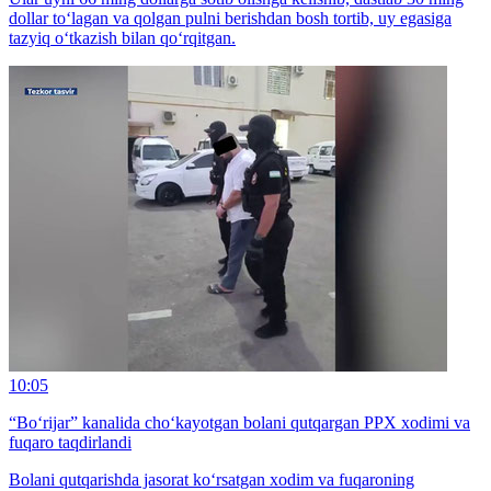
dollar to‘lagan va qolgan pulni berishdan bosh tortib, uy egasiga
tazyiq o‘tkazish bilan qo‘rqitgan.
10:05
“Bo‘rijar” kanalida cho‘kayotgan bolani qutqargan PPX xodimi va
fuqaro taqdirlandi
Bolani qutqarishda jasorat ko‘rsatgan xodim va fuqaroning