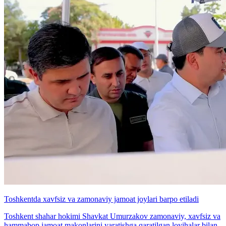
Toshkentda xavfsiz va zamonaviy jamoat joylari barpo etiladi
Toshkent shahar hokimi Shavkat Umurzakov zamonaviy, xavfsiz va
hammabop jamoat makonlarini yaratishga qaratilgan loyihalar bilan