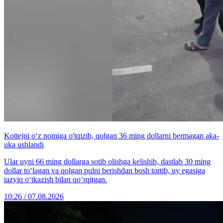
Kottejni o‘z nomiga o'tqizib, qolgan 36 ming dollarni bermagan aka-
uka ushlandi
Ular uyni 66 ming dollarga sotib olishga kelishib, dastlab 30 ming
dollar to‘lagan va qolgan pulni berishdan bosh tortib, uy egasiga
tazyiq o‘tkazish bilan qo‘rqitgan.
10:26 / 07.08.2026