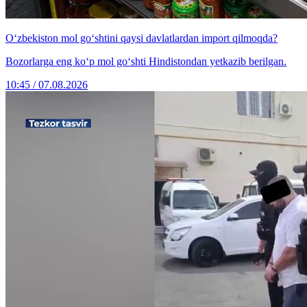
O‘zbekiston mol go‘shtini qaysi davlatlardan import qilmoqda?
Bozorlarga eng ko‘p mol go‘shti Hindistondan yetkazib berilgan.
10:45 / 07.08.2026