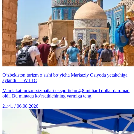
O‘zbekiston turizm o‘sishi bo‘yicha Markaziy Osiyoda yetakchiga
aylandi — WTTC
Mamlakat turizm xizmatlari eksportidan 4,8 milliard dollar daromad
oldi. Bu mintaqa ko‘rsatkichining yarmiga teng.
21:41 / 06.08.2026