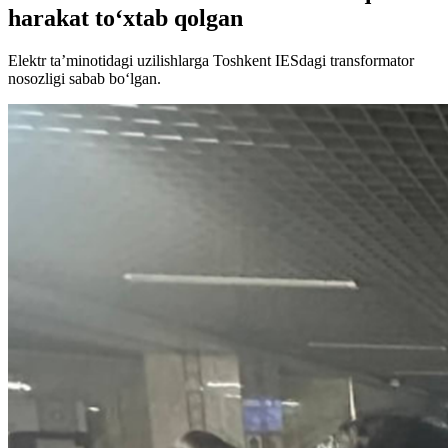
harakat to‘xtab qolgan
Elektr ta’minotidagi uzilishlarga Toshkent IESdagi transformator
nosozligi sabab bo‘lgan.