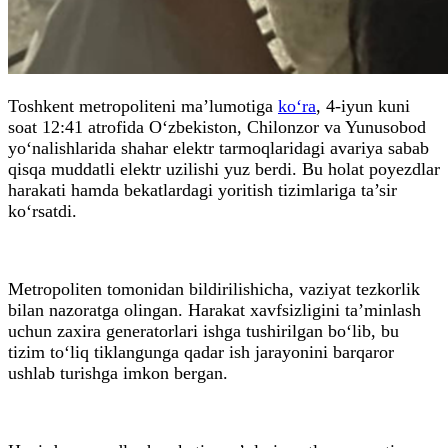
Toshkent metropoliteni ma’lumotiga
ko‘ra
, 4-iyun kuni
soat 12:41 atrofida O‘zbekiston, Chilonzor va Yunusobod
yo‘nalishlarida shahar elektr tarmoqlaridagi avariya sabab
qisqa muddatli elektr uzilishi yuz berdi. Bu holat poyezdlar
harakati hamda bekatlardagi yoritish tizimlariga ta’sir
ko‘rsatdi.
Metropoliten tomonidan bildirilishicha, vaziyat tezkorlik
bilan nazoratga olingan. Harakat xavfsizligini ta’minlash
uchun zaxira generatorlari ishga tushirilgan bo‘lib, bu
tizim to‘liq tiklangunga qadar ish jarayonini barqaror
ushlab turishga imkon bergan.