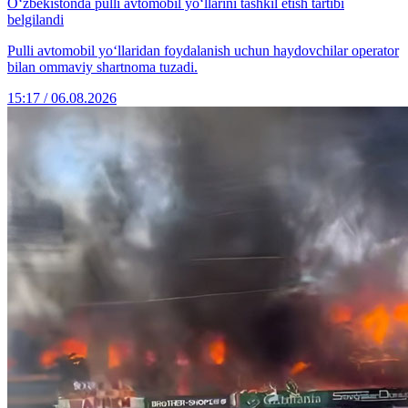
O‘zbekistonda pulli avtomobil yo‘llarini tashkil etish tartibi
belgilandi
Pulli avtomobil yo‘llaridan foydalanish uchun haydovchilar operator
bilan ommaviy shartnoma tuzadi.
15:17 / 06.08.2026