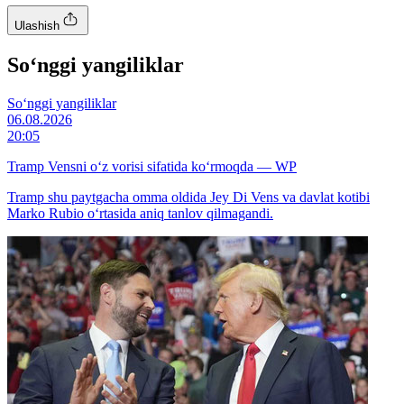
Ulashish
So‘nggi yangiliklar
So‘nggi yangiliklar
06.08.2026
20:05
Tramp Vensni o‘z vorisi sifatida ko‘rmoqda — WP
Tramp shu paytgacha omma oldida Jey Di Vens va davlat kotibi
Marko Rubio o‘rtasida aniq tanlov qilmagandi.