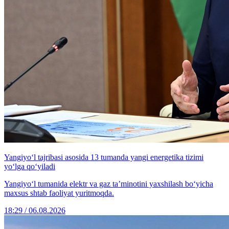
Yangiyo‘l tajribasi asosida 13 tumanda yangi energetika tizimi
yo‘lga qo‘yiladi
Yangiyo‘l tumanida elektr va gaz ta’minotini yaxshilash bo‘yicha
maxsus shtab faoliyat yuritmoqda.
18:29 / 06.08.2026