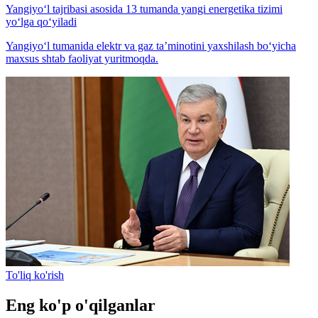
Yangiyo‘l tajribasi asosida 13 tumanda yangi energetika tizimi
yo‘lga qo‘yiladi
Yangiyo‘l tumanida elektr va gaz ta’minotini yaxshilash bo‘yicha
maxsus shtab faoliyat yuritmoqda.
To'liq ko'rish
Eng ko'p o'qilganlar