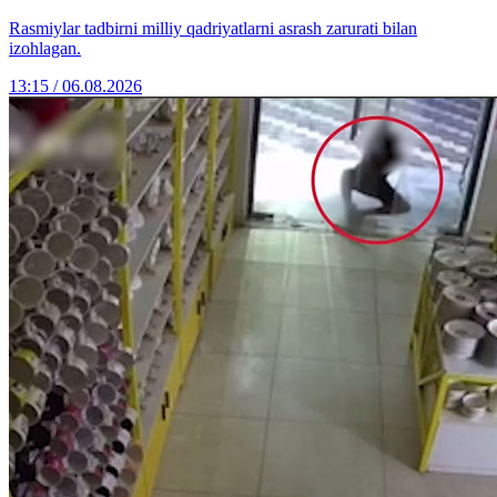
Rasmiylar tadbirni milliy qadriyatlarni asrash zarurati bilan
izohlagan.
13:15 / 06.08.2026