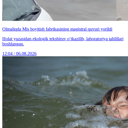
Olmaliqda Mis boyitish fabrikasining magistral quvuri yorildi
Holat yuzasidan ekologik tekshiruv o‘tkazilib, laboratoriya tahlillari
boshlangan.
12:04 / 06.08.2026