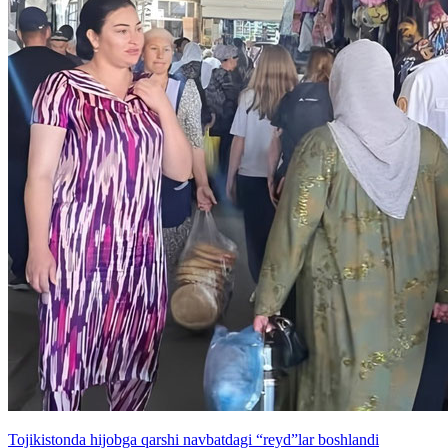
Tojikistonda hijobga qarshi navbatdagi “reyd”lar boshlandi