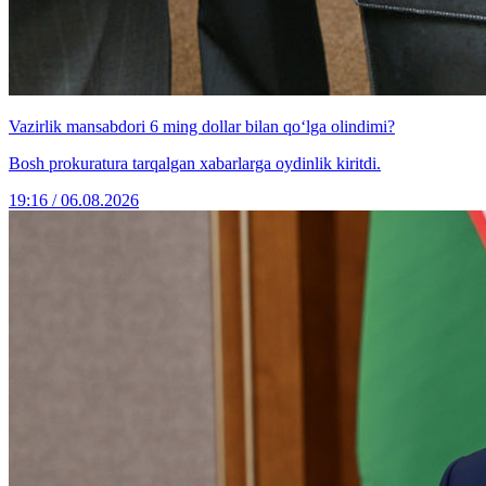
Vazirlik mansabdori 6 ming dollar bilan qo‘lga olindimi?
Bosh prokuratura tarqalgan xabarlarga oydinlik kiritdi.
19:16 / 06.08.2026