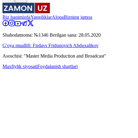
Biz haqimizda
Yangiliklar
Aloqa
Bizning jamoa
Shahodatnoma: №1346 Berilgan sana: 28.05.2020
G'oya muallifi: Firdavs Fridunovich Abduxalikov
Asoschisi: "Master Media Production and Broadcast"
Maxfiylik siyosati
Foydalanish shartlari