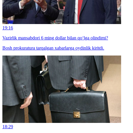
19:16
Vazirlik mansabdori 6 ming dollar bilan qo‘lga olindimi?
Bosh prokuratura tarqalgan xabarlarga oydinlik kiritdi.
18:29