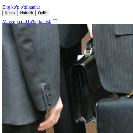
Eng ko'p o'qilganlar
Kunlik
Haftalik
Oylik
Mavzuga oid
To'liq ko'rish