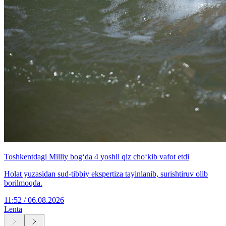
Toshkentdagi Milliy bog‘da 4 yoshli qiz cho‘kib vafot etdi
Holat yuzasidan sud-tibbiy ekspertiza tayinlanib, surishtiruv olib
borilmoqda.
11:52 / 06.08.2026
Lenta