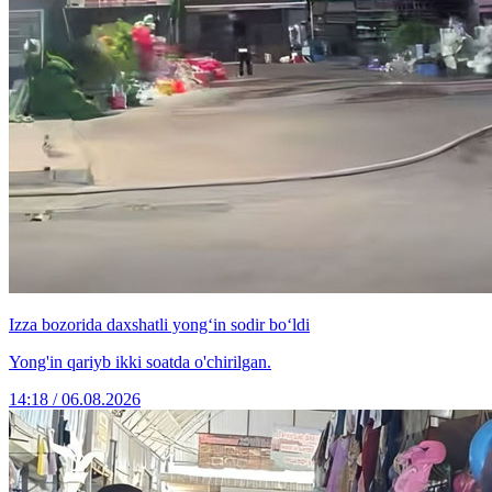
Izza bozorida daxshatli yong‘in sodir bo‘ldi
Yong'in qariyb ikki soatda o'chirilgan.
14:18 / 06.08.2026