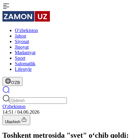
O'zbekiston
Jahon
Siyosat
Jinoyat
Madaniyat
Sport
Salomatlik
Lifestyle
O'ZB
O'zbekiston
14:51 / 04.06.2026
Ulashish
Toshkent metrosida "svet" o‘chib qoldi: