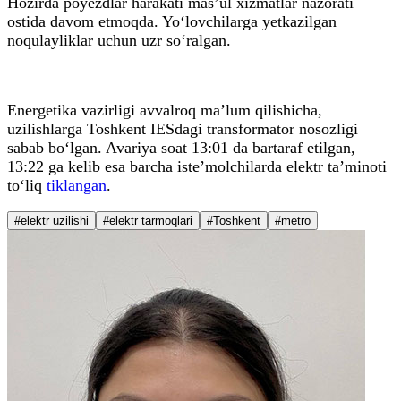
Hozirda poyezdlar harakati mas’ul xizmatlar nazorati
ostida davom etmoqda. Yo‘lovchilarga yetkazilgan
noqulayliklar uchun uzr so‘ralgan.
Energetika vazirligi avvalroq ma’lum qilishicha,
uzilishlarga Toshkent IESdagi transformator nosozligi
sabab bo‘lgan. Avariya soat 13:01 da bartaraf etilgan,
13:22 ga kelib esa barcha iste’molchilarda elektr ta’minoti
to‘liq
tiklangan
.
#elektr uzilishi
#elektr tarmoqlari
#Toshkent
#metro