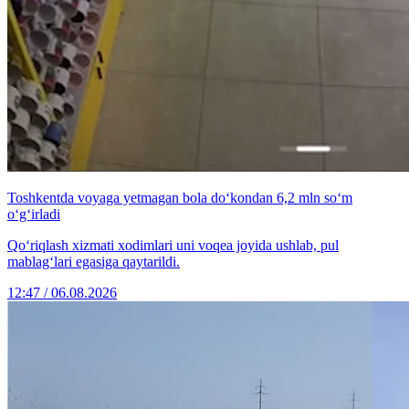
Toshkentda voyaga yetmagan bola do‘kondan 6,2 mln so‘m
o‘g‘irladi
Qo‘riqlash xizmati xodimlari uni voqea joyida ushlab, pul
mablag‘lari egasiga qaytarildi.
12:47 / 06.08.2026