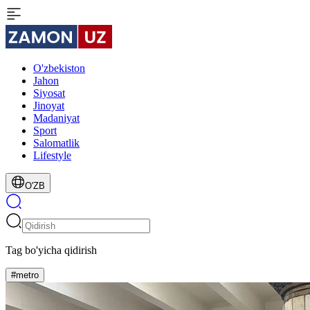
O'zbekiston
Jahon
Siyosat
Jinoyat
Madaniyat
Sport
Salomatlik
Lifestyle
O'ZB
Tag bo'yicha qidirish
#metro