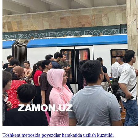
Toshkent metrosida poyezdlar harakatida uzilish kuzatildi