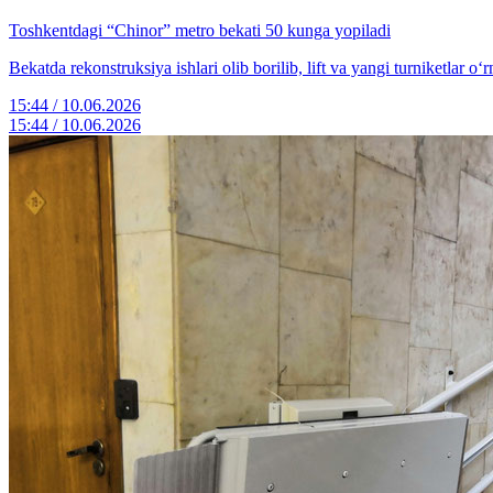
Toshkentdagi “Chinor” metro bekati 50 kunga yopiladi
Bekatda rekonstruksiya ishlari olib borilib, lift va yangi turniketlar o‘rn
15:44 / 10.06.2026
15:44 / 10.06.2026