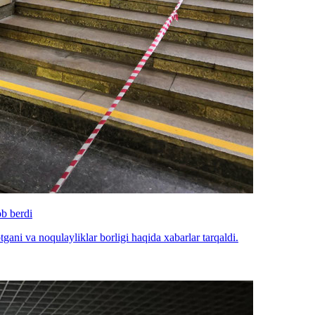
ob berdi
gani va noqulayliklar borligi haqida xabarlar tarqaldi.