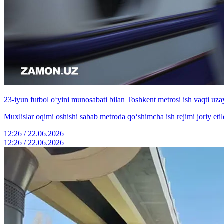
23-iyun futbol o‘yini munosabati bilan Toshkent metrosi ish vaqti uzay
Muxlislar oqimi oshishi sabab metroda qo‘shimcha ish rejimi joriy etil
12:26 / 22.06.2026
12:26 / 22.06.2026