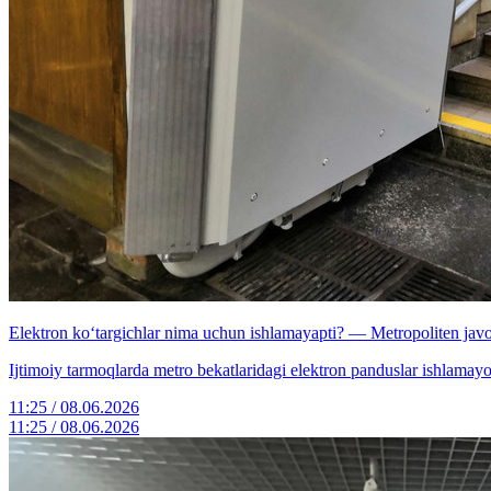
Elektron ko‘targichlar nima uchun ishlamayapti? — Metropoliten jav
Ijtimoiy tarmoqlarda metro bekatlaridagi elektron panduslar ishlamayot
11:25 / 08.06.2026
11:25 / 08.06.2026