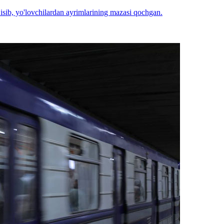
sib, yo'lovchilardan ayrimlarining mazasi qochgan.