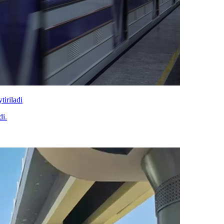
tiriladi
di.