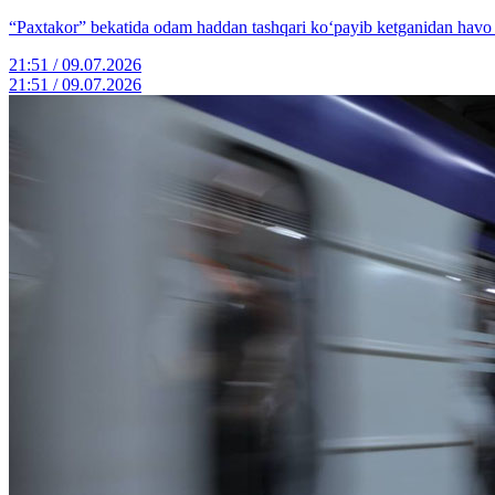
“Paxtakor” bekatida odam haddan tashqari ko‘payib ketganidan havo i
21:51 / 09.07.2026
21:51 / 09.07.2026