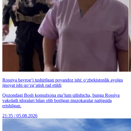
Rossiya bayrog‘i tushirilgan poyandoz ishi: o‘zbekistonlik ayolga
jinoyat ishi qo‘zg‘atish rad etildi
Qozondagi Bosh konsulxona ma’lum qilishicha, bunga Rossiya
vakolatli idoralari bilan olib borilgan muzokaralar natijasida
erishilgan.
21:35 / 05.08.2026