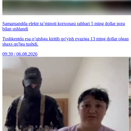
Samarqandda elektr ta’minoti korxonasi rahbari 5 ming dollar pora
bilan ushlandi
Toshkentda esa o‘qishga kiritib qo'yish evaziga 13 ming dollar olgan
shaxs qo'lga tushdi.
09:39 / 06.08.2026