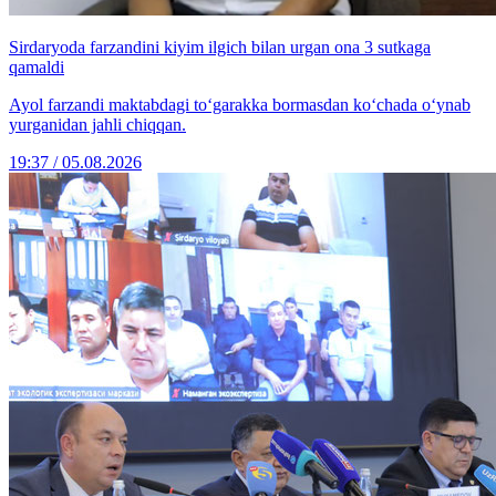
Sirdaryoda farzandini kiyim ilgich bilan urgan ona 3 sutkaga
qamaldi
Ayol farzandi maktabdagi to‘garakka bormasdan ko‘chada o‘ynab
yurganidan jahli chiqqan.
19:37 / 05.08.2026