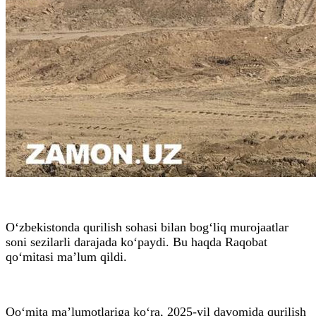
O‘zbekistonda qurilish sohasi bilan bog‘liq murojaatlar
soni sezilarli darajada ko‘paydi. Bu haqda Raqobat
qo‘mitasi ma’lum qildi.
Qo‘mita ma’lumotlariga ko‘ra, 2025-yil davomida qurilish