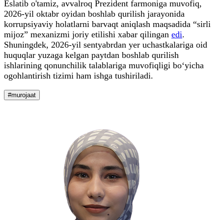
Eslatib o'tamiz, avvalroq Prezident farmoniga muvofiq,
2026-yil oktabr oyidan boshlab qurilish jarayonida
korrupsiyaviy holatlarni barvaqt aniqlash maqsadida “sirli
mijoz” mexanizmi joriy etilishi xabar qilingan
edi
.
Shuningdek, 2026-yil sentyabrdan yer uchastkalariga oid
huquqlar yuzaga kelgan paytdan boshlab qurilish
ishlarining qonunchilik talablariga muvofiqligi bo‘yicha
ogohlantirish tizimi ham ishga tushiriladi.
#murojaat