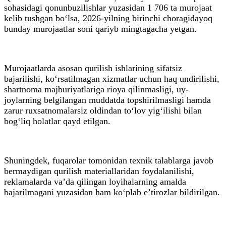
sohasidagi qonunbuzilishlar yuzasidan 1 706 ta murojaat
kelib tushgan bo‘lsa, 2026-yilning birinchi choragidayoq
bunday murojaatlar soni qariyb mingtagacha yetgan.
Murojaatlarda asosan qurilish ishlarining sifatsiz
bajarilishi, ko‘rsatilmagan xizmatlar uchun haq undirilishi,
shartnoma majburiyatlariga rioya qilinmasligi, uy-
joylarning belgilangan muddatda topshirilmasligi hamda
zarur ruxsatnomalarsiz oldindan to‘lov yig‘ilishi bilan
bog‘liq holatlar qayd etilgan.
Shuningdek, fuqarolar tomonidan texnik talablarga javob
bermaydigan qurilish materiallaridan foydalanilishi,
reklamalarda va’da qilingan loyihalarning amalda
bajarilmagani yuzasidan ham ko‘plab e’tirozlar bildirilgan.