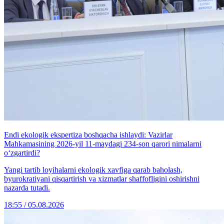
Endi ekologik ekspertiza boshqacha ishlaydi: Vazirlar
Mahkamasining 2026-yil 11-maydagi 234-son qarori nimalarni
o‘zgartirdi?
Yangi tartib loyihalarni ekologik xavfiga qarab baholash,
byurokratiyani qisqartirish va xizmatlar shaffofligini oshirishni
nazarda tutadi.
18:55 / 05.08.2026