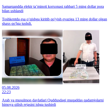
Samarqandda elektr ta’minoti korxonasi rahbari 5 ming dollar pora
bilan ushlandi
Toshkentda esa o‘qishga kiritib qo'yish evaziga 13 ming dollar olgan
shaxs qo'lga tushdi.
05.08.2026
22:23
Arab va musulmon davlatlari Quddusdagi muqaddas qadamjolarni
himoya qilish rejasini ishga tushirdi