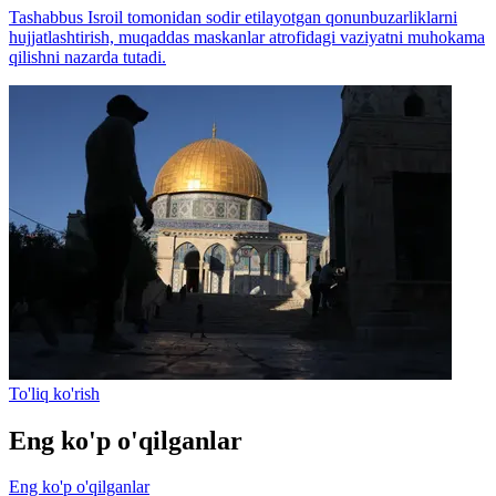
Tashabbus Isroil tomonidan sodir etilayotgan qonunbuzarliklarni
hujjatlashtirish, muqaddas maskanlar atrofidagi vaziyatni muhokama
qilishni nazarda tutadi.
To'liq ko'rish
Eng ko'p o'qilganlar
Eng ko'p o'qilganlar