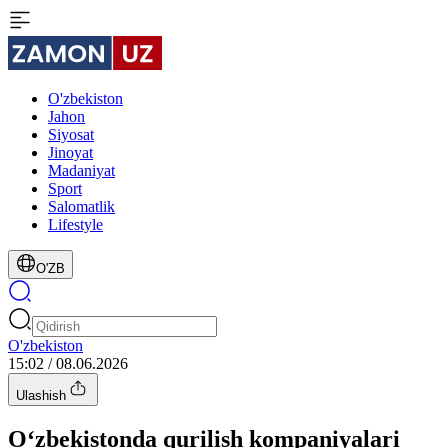
O'zbekiston
Jahon
Siyosat
Jinoyat
Madaniyat
Sport
Salomatlik
Lifestyle
O'ZB
O'zbekiston
15:02 / 08.06.2026
Ulashish
O‘zbekistonda qurilish kompaniyalari