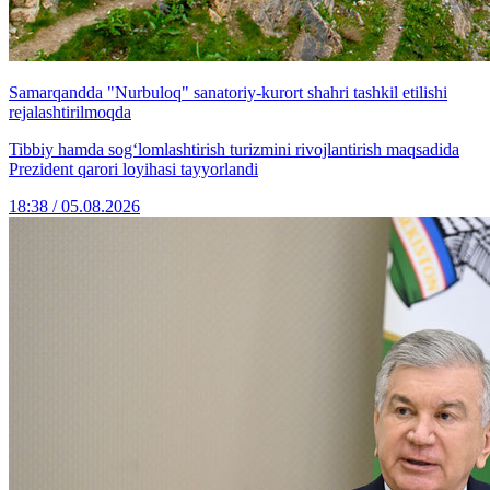
Samarqandda "Nurbuloq" sanatoriy-kurort shahri tashkil etilishi
rejalashtirilmoqda
Tibbiy hamda sog‘lomlashtirish turizmini rivojlantirish maqsadida
Prezident qarori loyihasi tayyorlandi
18:38 / 05.08.2026