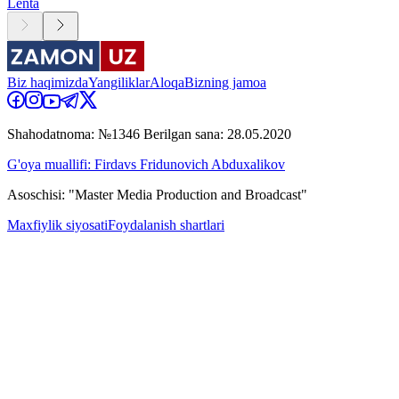
Lenta
Biz haqimizda
Yangiliklar
Aloqa
Bizning jamoa
Shahodatnoma: №1346 Berilgan sana: 28.05.2020
G'oya muallifi: Firdavs Fridunovich Abduxalikov
Asoschisi: "Master Media Production and Broadcast"
Maxfiylik siyosati
Foydalanish shartlari