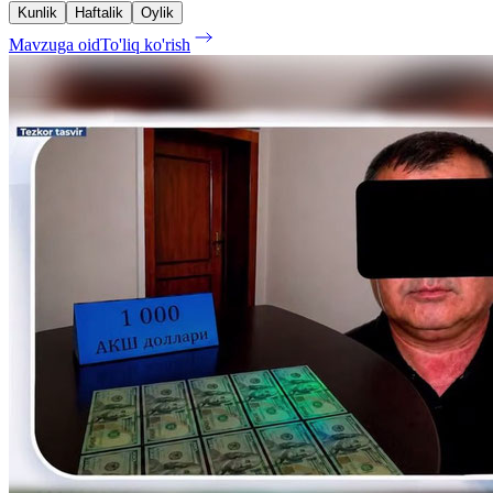
Kunlik
Haftalik
Oylik
Mavzuga oid
To'liq ko'rish