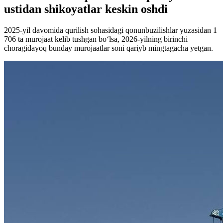
ustidan shikoyatlar keskin oshdi
2025-yil davomida qurilish sohasidagi qonunbuzilishlar yuzasidan 1
706 ta murojaat kelib tushgan bo‘lsa, 2026-yilning birinchi
choragidayoq bunday murojaatlar soni qariyb mingtagacha yetgan.