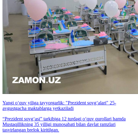
Yangi o‘quv yiliga tayyorgarlik: "Prezident sovg‘alari" 25-
avgustgacha maktablarga yetkaziladi
“Prezident sovg‘asi” tarkibiga 12 turdagi o‘quv qurollari hamda
Mustaqillikning 35 yilligi munosabati bilan davlat ramzlari
tasvirlangan brelok kiritilgan.