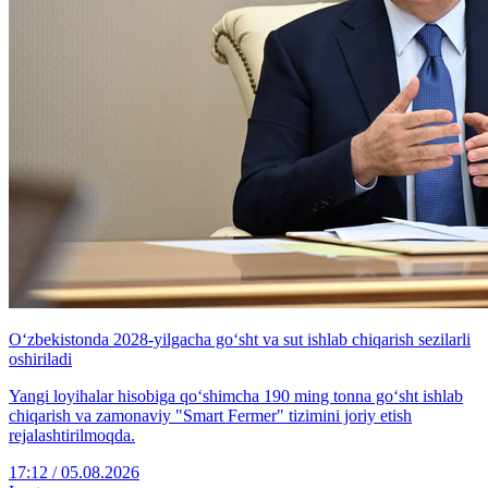
O‘zbekistonda 2028-yilgacha go‘sht va sut ishlab chiqarish sezilarli
oshiriladi
Yangi loyihalar hisobiga qo‘shimcha 190 ming tonna go‘sht ishlab
chiqarish va zamonaviy "Smart Fermer" tizimini joriy etish
rejalashtirilmoqda.
17:12 / 05.08.2026