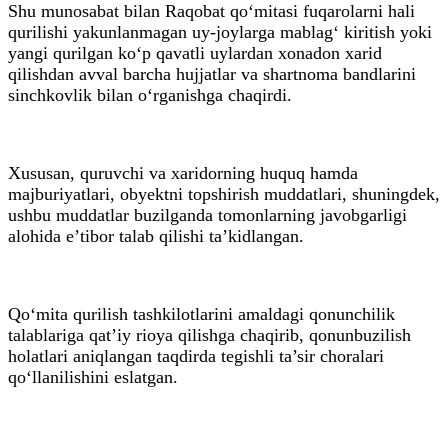
Shu munosabat bilan Raqobat qo‘mitasi fuqarolarni hali
qurilishi yakunlanmagan uy-joylarga mablag‘ kiritish yoki
yangi qurilgan ko‘p qavatli uylardan xonadon xarid
qilishdan avval barcha hujjatlar va shartnoma bandlarini
sinchkovlik bilan o‘rganishga chaqirdi.
Xususan, quruvchi va xaridorning huquq hamda
majburiyatlari, obyektni topshirish muddatlari, shuningdek,
ushbu muddatlar buzilganda tomonlarning javobgarligi
alohida e’tibor talab qilishi ta’kidlangan.
Qo‘mita qurilish tashkilotlarini amaldagi qonunchilik
talablariga qat’iy rioya qilishga chaqirib, qonunbuzilish
holatlari aniqlangan taqdirda tegishli ta’sir choralari
qo‘llanilishini eslatgan.