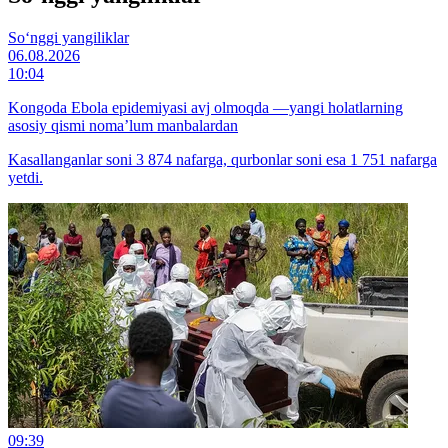
So‘nggi yangiliklar
06.08.2026
10:04
Kongoda Ebola epidemiyasi avj olmoqda —yangi holatlarning
asosiy qismi noma’lum manbalardan
Kasallanganlar soni 3 874 nafarga, qurbonlar soni esa 1 751 nafarga
yetdi.
09:39