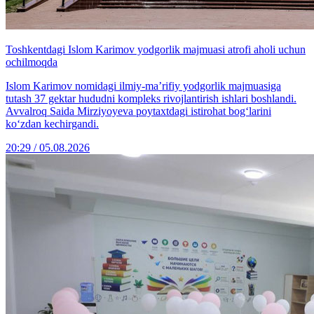
Toshkentdagi Islom Karimov yodgorlik majmuasi atrofi aholi uchun
ochilmoqda
Islom Karimov nomidagi ilmiy-ma’rifiy yodgorlik majmuasiga
tutash 37 gektar hududni kompleks rivojlantirish ishlari boshlandi.
Avvalroq Saida Mirziyoyeva poytaxtdagi istirohat bog‘larini
ko‘zdan kechirgandi.
20:29 / 05.08.2026