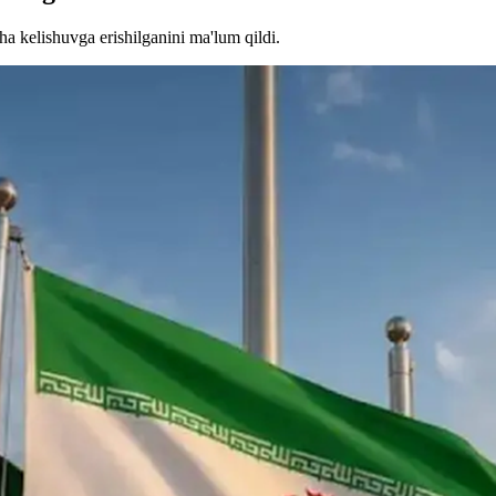
a kelishuvga erishilganini ma'lum qildi.