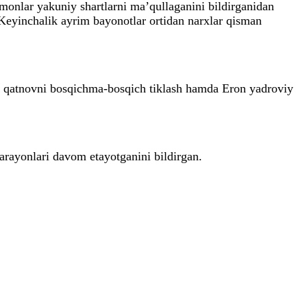
omonlar yakuniy shartlarni ma’qullaganini bildirganidan
 Keyinchalik ayrim bayonotlar ortidan narxlar qisman
i qatnovni bosqichma-bosqich tiklash hamda Eron yadroviy
rayonlari davom etayotganini bildirgan.