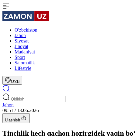
O'zbekiston
Jahon
Siyosat
Jinoyat
Madaniyat
Sport
Salomatlik
Lifestyle
O'ZB
Jahon
09:51 / 13.06.2026
Ulashish
Tinchlik hech qachon hozirgidek yaqin b