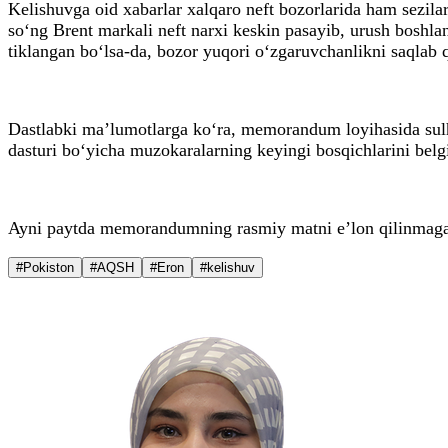
Kelishuvga oid xabarlar xalqaro neft bozorlarida ham sezila
so‘ng Brent markali neft narxi keskin pasayib, urush boshla
tiklangan bo‘lsa-da, bozor yuqori o‘zgaruvchanlikni saqlab
Dastlabki ma’lumotlarga ko‘ra, memorandum loyihasida sulh
dasturi bo‘yicha muzokaralarning keyingi bosqichlarini belgi
Ayni paytda memorandumning rasmiy matni e’lon qilinmagan.
#Pokiston
#AQSH
#Eron
#kelishuv