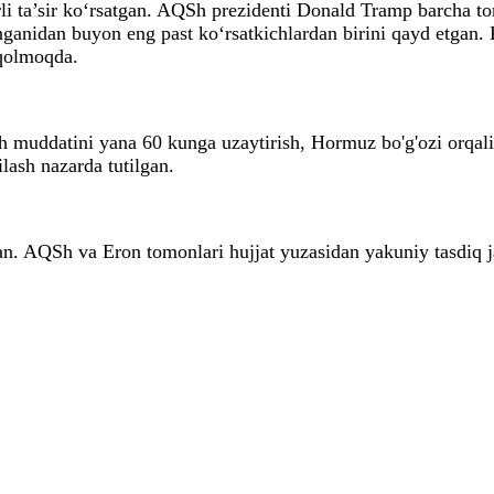
rli ta’sir ko‘rsatgan. AQSh prezidenti Donald Tramp barcha t
nganidan buyon eng past ko‘rsatkichlardan birini qayd etgan.
 qolmoqda.
 muddatini yana 60 kunga uzaytirish, Hormuz bo'g'ozi orqal
lash nazarda tutilgan.
 AQSh va Eron tomonlari hujjat yuzasidan yakuniy tasdiq ja