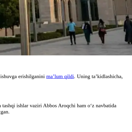
lishuvga erishilganini
ma’lum qildi
. Uning ta’kidlashicha,
 tashqi ishlar vaziri Abbos Aroqchi ham o‘z navbatida
tgan.