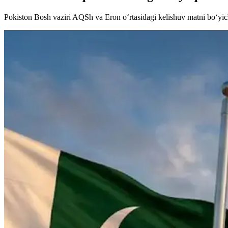
Pokiston Bosh vaziri AQSh va Eron o‘rtasidagi kelishuv matni bo‘yich