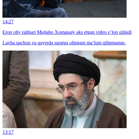
14:27
Eron oliy rahbari Mujtabo Xomanaiy aks etgan video e’lon qilindi
Lavha qachon va qayerda suratga olingani ma’lum qilinmagan.
13:17