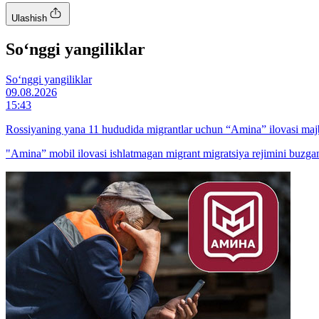
Ulashish
So‘nggi yangiliklar
So‘nggi yangiliklar
09.08.2026
15:43
Rossiyaning yana 11 hududida migrantlar uchun “Amina” ilovasi majb
"Amina” mobil ilovasi ishlatmagan migrant migratsiya rejimini buzga