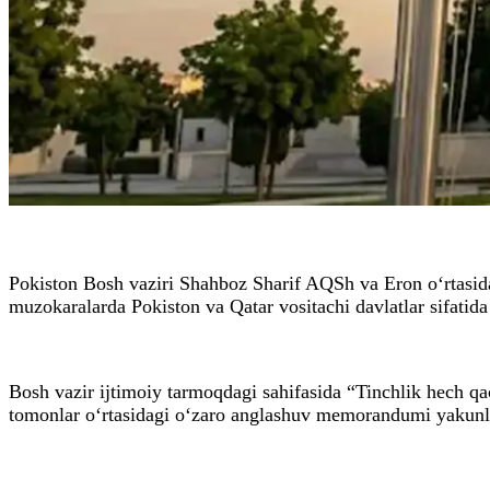
Pokiston Bosh vaziri Shahboz Sharif AQSh va Eron o‘rtasida
muzokaralarda Pokiston va Qatar vositachi davlatlar sifatida
Bosh vazir ijtimoiy tarmoqdagi sahifasida “Tinchlik hech q
tomonlar o‘rtasidagi o‘zaro anglashuv memorandumi yakunla