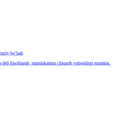
uriy bo‘ladi
n deb hisoblanib, mamlakatdan chiqarib yuborilishi mumkin.