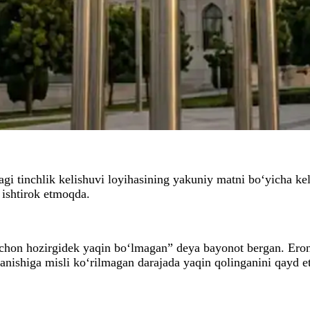
gi tinchlik kelishuvi loyihasining yakuniy matni bo‘yicha ke
 ishtirok etmoqda.
achon hozirgidek yaqin bo‘lmagan” deya bayonot bergan. Eron
nishiga misli ko‘rilmagan darajada yaqin qolinganini qayd e