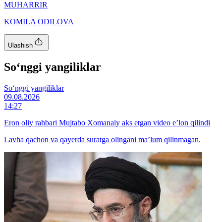
MUHARRIR
KOMILA ODILOVA
Ulashish
So‘nggi yangiliklar
So‘nggi yangiliklar
09.08.2026
14:27
Eron oliy rahbari Mujtabo Xomanaiy aks etgan video e’lon qilindi
Lavha qachon va qayerda suratga olingani ma’lum qilinmagan.