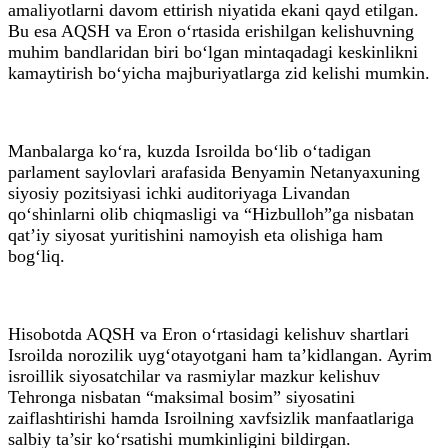
amaliyotlarni davom ettirish niyatida ekani qayd etilgan.
Bu esa AQSH va Eron o‘rtasida erishilgan kelishuvning
muhim bandlaridan biri bo‘lgan mintaqadagi keskinlikni
kamaytirish bo‘yicha majburiyatlarga zid kelishi mumkin.
Manbalarga ko‘ra, kuzda Isroilda bo‘lib o‘tadigan
parlament saylovlari arafasida Benyamin Netanyaxuning
siyosiy pozitsiyasi ichki auditoriyaga Livandan
qo‘shinlarni olib chiqmasligi va “Hizbulloh”ga nisbatan
qat’iy siyosat yuritishini namoyish eta olishiga ham
bog‘liq.
Hisobotda AQSH va Eron o‘rtasidagi kelishuv shartlari
Isroilda norozilik uyg‘otayotgani ham ta’kidlangan. Ayrim
isroillik siyosatchilar va rasmiylar mazkur kelishuv
Tehronga nisbatan “maksimal bosim” siyosatini
zaiflashtirishi hamda Isroilning xavfsizlik manfaatlariga
salbiy ta’sir ko‘rsatishi mumkinligini bildirgan.