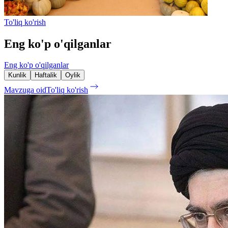
To'liq ko'rish
Eng ko'p o'qilganlar
Eng ko'p o'qilganlar
Kunlik
Haftalik
Oylik
Mavzuga oid
To'liq ko'rish