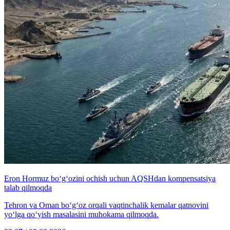
Eron Hormuz bo‘g‘ozini ochish uchun AQSHdan kompensatsiya
talab qilmoqda
Tehron va Oman bo‘g‘oz orqali vaqtinchalik kemalar qatnovini
yo‘lga qo‘yish masalasini muhokama qilmoqda.