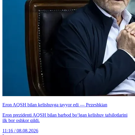
Eron AQSH bilan kelishuvga tayyor edi — Pezeshkian
Eron prezidenti AQSH bilan barbod bo‘lgan kelishuv tafsilotlarini
ilk bor oshkor qildi.
11:16 / 08.08.2026