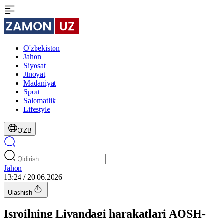
O'zbekiston
Jahon
Siyosat
Jinoyat
Madaniyat
Sport
Salomatlik
Lifestyle
O'ZB
Jahon
13:24 / 20.06.2026
Ulashish
Isroilning Livandagi harakatlari AQSH-