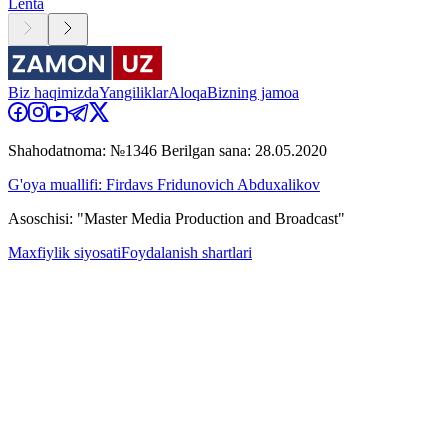
Lenta
Biz haqimizda
Yangiliklar
Aloqa
Bizning jamoa
Shahodatnoma: №1346 Berilgan sana: 28.05.2020
G'oya muallifi: Firdavs Fridunovich Abduxalikov
Asoschisi: "Master Media Production and Broadcast"
Maxfiylik siyosati
Foydalanish shartlari