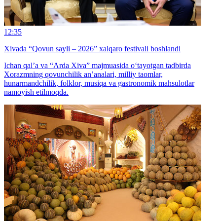
12:35
Xivada “Qovun sayli – 2026” xalqaro festivali boshlandi
Ichan qal’a va “Arda Xiva” majmuasida o‘tayotgan tadbirda
Xorazmning qovunchilik an’analari, milliy taomlar,
hunarmandchilik, folklor, musiqa va gastronomik mahsulotlar
namoyish etilmoqda.