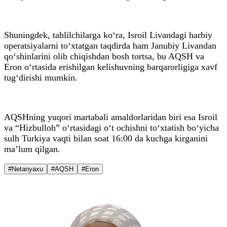
Shuningdek, tahlilchilarga ko‘ra, Isroil Livandagi harbiy
operatsiyalarni to‘xtatgan taqdirda ham Janubiy Livandan
qo‘shinlarini olib chiqishdan bosh tortsa, bu AQSH va
Eron o‘rtasida erishilgan kelishuvning barqarorligiga xavf
tug‘dirishi mumkin.
AQSHning yuqori martabali amaldorlaridan biri esa Isroil
va “Hizbulloh” o‘rtasidagi o‘t ochishni to‘xtatish bo‘yicha
sulh Turkiya vaqti bilan soat 16:00 da kuchga kirganini
ma’lum qilgan.
#Netanyaxu
#AQSH
#Eron