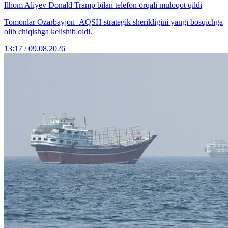
Ilhom Aliyev Donald Tramp bilan telefon orqali muloqot qildi
Tomonlar Ozarbayjon–AQSH strategik sherikligini yangi bosqichga
olib chiqishga kelishib oldi.
13:17 / 09.08.2026