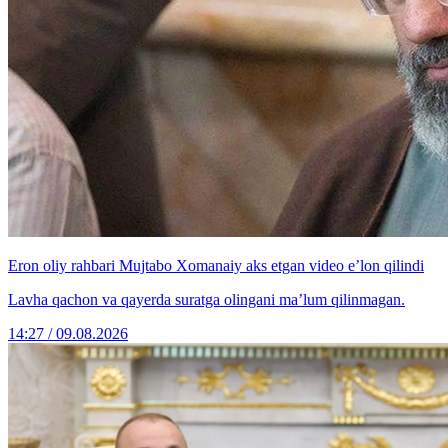
Eron oliy rahbari Mujtabo Xomanaiy aks etgan video e’lon qilindi
Lavha qachon va qayerda suratga olingani ma’lum qilinmagan.
14:27 / 09.08.2026