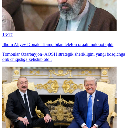
13:17
Ilhom Aliyev Donald Tramp bilan telefon orqali muloqot qildi
Tomonlar Ozarbayjon–AQSH strategik sherikligini yangi bosqichga
olib chiqishga kelishib oldi.