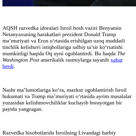
AQSH razvedka idoralari Isroil bosh vaziri Benyamin
Netanyaxuning harakatlari prezident Donald Tramp
ma’muriyati va Eron o‘rtasida erishilgan uzoq muddatli
tinchlik kelishuvi istiqbollariga salbiy ta’sir ko‘rsatishi
mumkinligi haqida Oq uyni ogohlantirdi. Bu haqda
The
Washington Post
amerikalik rasmiylarga tayanib
xabar
berdi
.
Nashr ma’lumotlariga ko‘ra, mazkur ogohlantirish Isroil
hukumati va Tramp ma’muriyati o‘rtasida ayrim masalalar
yuzasidan kelishmovchiliklar kuchayib borayotgan bir
paytda yangragan.
Razvedka hisobotlarida Isroilning Livandagi harbiy