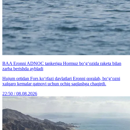
BAA Eronni ADNOC tankeriga Hormuz bo‘g‘ozida raketa bilan
zarba berishda aybladi
Hujum ortidan Fors ko‘rfazi davlatlari Eronni qoralab, bo‘g‘ozni
xalqaro kemalar qatnovi uchun ochiq saqlashga chaqirdi.
22:50 / 08.08.2026