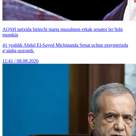
AQSH tarixida birinchi marta musulmon erkak senator bo‘lishi
mumkin
41 yoshlik Abdul El-Sayed Michiganda Senat uchun praymerizda
g‘alaba qozondi.
11:41 / 08.08.2026