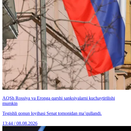
AQSh Rossiya va Eronga qarshi sanksiyalarni kuchaytirilishi
mumkin
Tegishli qonun loyihasi Senat tomonidan ma’qullandi.
13:44 / 08.08.2026