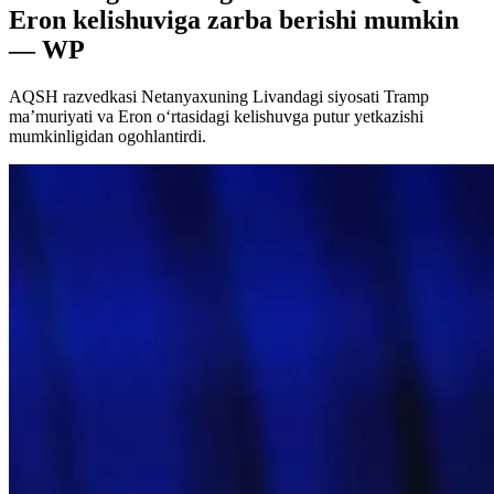
Eron kelishuviga zarba berishi mumkin
— WP
AQSH razvedkasi Netanyaxuning Livandagi siyosati Tramp
ma’muriyati va Eron o‘rtasidagi kelishuvga putur yetkazishi
mumkinligidan ogohlantirdi.