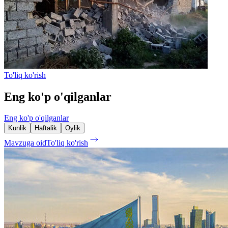
To'liq ko'rish
Eng ko'p o'qilganlar
Eng ko'p o'qilganlar
Kunlik
Haftalik
Oylik
Mavzuga oid
To'liq ko'rish