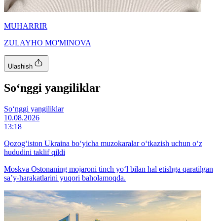
MUHARRIR
ZULAYHO MO'MINOVA
Ulashish
So‘nggi yangiliklar
So‘nggi yangiliklar
10.08.2026
13:18
Qozog‘iston Ukraina bo‘yicha muzokaralar o‘tkazish uchun o‘z
hududini taklif qildi
Moskva Ostonaning mojaroni tinch yo‘l bilan hal etishga qaratilgan
sa’y-harakatlarini yuqori baholamoqda.