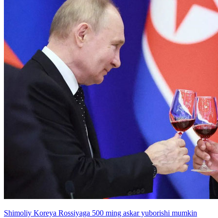
Shimoliy Koreya Rossiyaga 500 ming askar yuborishi mumkin