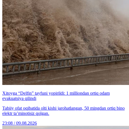
Xitoyga “Delfin” tayfuni yopirildi: 1 milliondan ortiq odam
evakuatsiya qilindi
Tabiiy ofat oqibatida olti kishi jarohatlangan, 50 mingdan ortiq bino
elektr ta’minotisiz qolgan.
23:08 / 09.08.2026