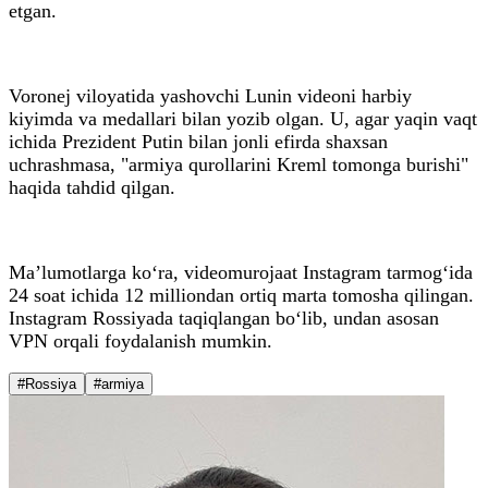
etgan.
Voronej viloyatida yashovchi Lunin videoni harbiy
kiyimda va medallari bilan yozib olgan. U, agar yaqin vaqt
ichida Prezident Putin bilan jonli efirda shaxsan
uchrashmasa, "armiya qurollarini Kreml tomonga burishi"
haqida tahdid qilgan.
Ma’lumotlarga ko‘ra, videomurojaat Instagram tarmog‘ida
24 soat ichida 12 milliondan ortiq marta tomosha qilingan.
Instagram Rossiyada taqiqlangan bo‘lib, undan asosan
VPN orqali foydalanish mumkin.
#Rossiya
#armiya