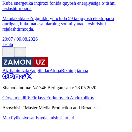
Kuba energetika inqirozi fonida quyosh energiyasiga o‘tishni
tezlashtirmoqda
Mamlakatda so‘nggi ikki yil ichida 59 ta quyosh elektr parki
qurilgan, hukumat esa ularning sonini yanada oshirishni
rejalashtirmoqda.
20:07 / 09.08.2026
Lenta
Biz haqimizda
Yangiliklar
Aloqa
Bizning jamoa
Shahodatnoma: №1346 Berilgan sana: 28.05.2020
G'oya muallifi: Firdavs Fridunovich Abduxalikov
Asoschisi: "Master Media Production and Broadcast"
Maxfiylik siyosati
Foydalanish shartlari