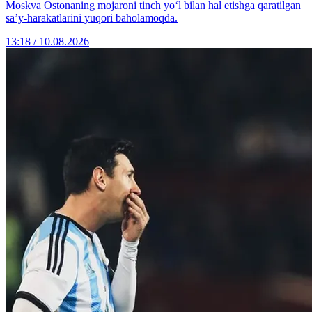
Moskva Ostonaning mojaroni tinch yo‘l bilan hal etishga qaratilgan
sa’y-harakatlarini yuqori baholamoqda.
13:18 / 10.08.2026