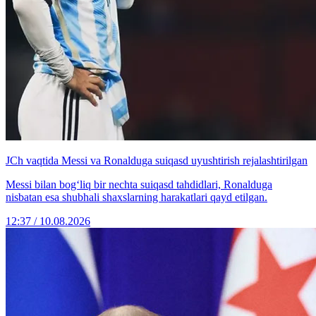
JCh vaqtida Messi va Ronalduga suiqasd uyushtirish rejalashtirilgan
Messi bilan bog‘liq bir nechta suiqasd tahdidlari, Ronalduga
nisbatan esa shubhali shaxslarning harakatlari qayd etilgan.
12:37 / 10.08.2026