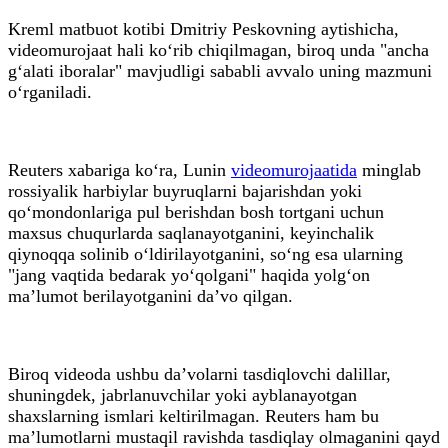
Kreml matbuot kotibi Dmitriy Peskovning aytishicha,
videomurojaat hali ko‘rib chiqilmagan, biroq unda "ancha
g‘alati iboralar" mavjudligi sababli avvalo uning mazmuni
o‘rganiladi.
Reuters xabariga ko‘ra, Lunin
videomurojaatida
minglab
rossiyalik harbiylar buyruqlarni bajarishdan yoki
qo‘mondonlariga pul berishdan bosh tortgani uchun
maxsus chuqurlarda saqlanayotganini, keyinchalik
qiynoqqa solinib o‘ldirilayotganini, so‘ng esa ularning
"jang vaqtida bedarak yo‘qolgani" haqida yolg‘on
ma’lumot berilayotganini da’vo qilgan.
Biroq videoda ushbu da’volarni tasdiqlovchi dalillar,
shuningdek, jabrlanuvchilar yoki ayblanayotgan
shaxslarning ismlari keltirilmagan. Reuters ham bu
ma’lumotlarni mustaqil ravishda tasdiqlay olmaganini qayd