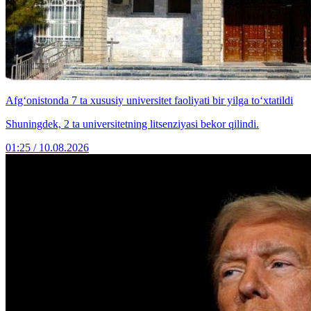
Afg‘onistonda 7 ta xususiy universitet faoliyati bir yilga to‘xtatildi
Shuningdek, 2 ta universitetning litsenziyasi bekor qilindi.
01:25 / 10.08.2026