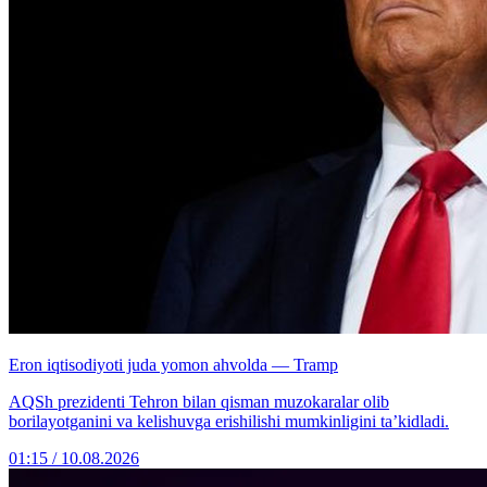
Eron iqtisodiyoti juda yomon ahvolda — Tramp
AQSh prezidenti Tehron bilan qisman muzokaralar olib
borilayotganini va kelishuvga erishilishi mumkinligini ta’kidladi.
01:15 / 10.08.2026