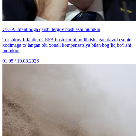
UEFA Infantinoga qarshi tergov boshlashi mumkin
Tekshiruv Infantino UEFA bosh kotibi bo‘lib ishlagan davrda sobiq
xodimaga to‘langan olti xonali kompensatsiya bilan bog‘liq bo‘lishi
mumkin.
01:05 / 10.08.2026