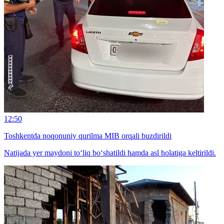
12:50
Toshkentda noqonuniy qurilma MIB orqali buzdirildi
Natijada yer maydoni to‘liq bo‘shatildi hamda asl holatiga keltirildi.