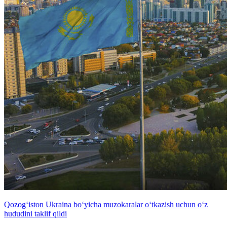
Qozog‘iston Ukraina bo‘yicha muzokaralar o‘tkazish uchun o‘z
hududini taklif qildi