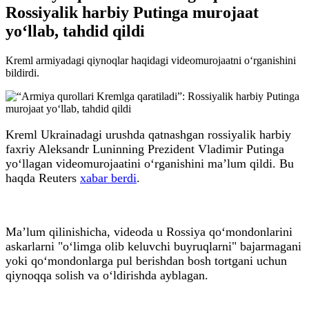
Rossiyalik harbiy Putinga murojaat
yo‘llab, tahdid qildi
Kreml armiyadagi qiynoqlar haqidagi videomurojaatni o‘rganishini
bildirdi.
Kreml Ukrainadagi urushda qatnashgan rossiyalik harbiy
faxriy Aleksandr Luninning Prezident Vladimir Putinga
yo‘llagan videomurojaatini o‘rganishini ma’lum qildi. Bu
haqda Reuters
xabar berdi
.
Ma’lum qilinishicha, videoda u Rossiya qo‘mondonlarini
askarlarni "o‘limga olib keluvchi buyruqlarni" bajarmagani
yoki qo‘mondonlarga pul berishdan bosh tortgani uchun
qiynoqqa solish va o‘ldirishda ayblagan.