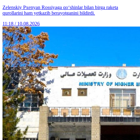
Zelenskiy Pxenyan Rossiyaga qo‘shinlar bilan birga raketa
qurollarini ham yetkazib berayotganini bildirdi.
11:18 / 10.08.2026