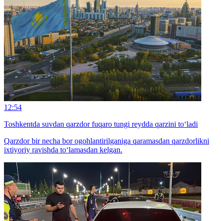
12:54
Toshkentda suvdan qarzdor fuqaro tungi reydda qarzini to‘ladi
Qarzdor bir necha bor ogohlantirilganiga qaramasdan qarzdorlikni
ixtiyoriy ravishda to‘lamasdan kelgan.