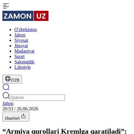
O'zbekiston
Jahon
Siyosat
Jinoyat
Madaniyat
Sport
Salomatlik
Lifestyle
O'ZB
Jahon
20:53 / 26.06.2026
Ulashish
“Armiya qurollari Kremlga qaratiladi”: