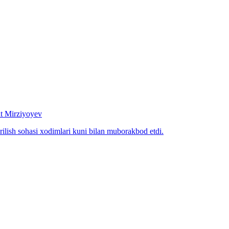
at Mirziyoyev
rilish sohasi xodimlari kuni bilan muborakbod etdi.