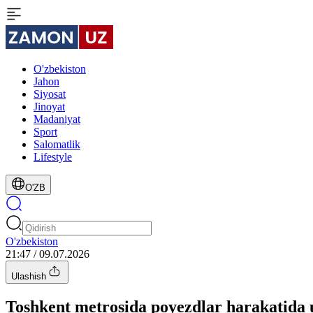
O'zbekiston
Jahon
Siyosat
Jinoyat
Madaniyat
Sport
Salomatlik
Lifestyle
O'ZB
O'zbekiston
21:47 / 09.07.2026
Ulashish
Toshkent metrosida poyezdlar harakatida u