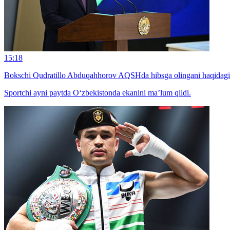
15:18
Bokschi Qudratillo Abduqahhorov AQSHda hibsga olingani haqidagi x
Sportchi ayni paytda O‘zbekistonda ekanini ma’lum qildi.