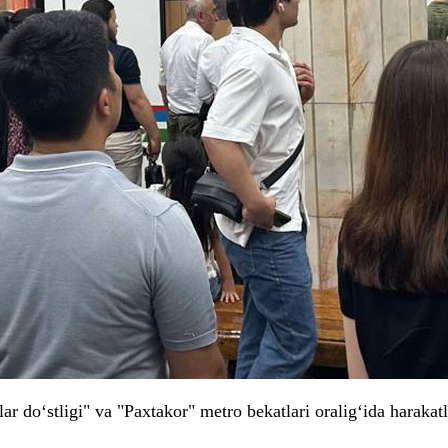
lar do‘stligi" va "Paxtakor" metro bekatlari oralig‘ida haraka