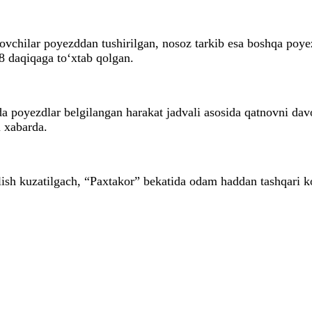
ovchilar poyezddan tushirilgan, nosoz tarkib esa boshqa poye
 8 daqiqaga to‘xtab qolgan.
da poyezdlar belgilangan harakat jadvali asosida qatnovni d
i xabarda.
ish kuzatilgach, “Paxtakor” bekatida odam haddan tashqari ko