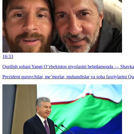
16:33
Qurilish sohasi Yangi O‘zbekiston qiyofasini belgilamoqda — Shavk
Prezident quruvchilar, me’morlar, muhandislar va soha faxriylarini Qu