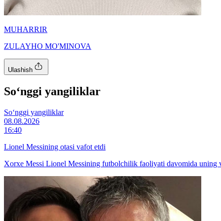
MUHARRIR
ZULAYHO MO'MINOVA
Ulashish
So‘nggi yangiliklar
So‘nggi yangiliklar
08.08.2026
16:40
Lionel Messining otasi vafot etdi
Xorxe Messi Lionel Messining futbolchilik faoliyati davomida uning va