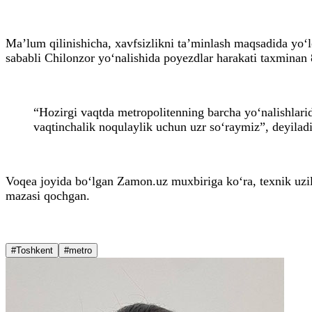
Ma’lum qilinishicha, xavfsizlikni ta’minlash maqsadida yo‘l
sababli Chilonzor yo‘nalishida poyezdlar harakati taxminan
“Hozirgi vaqtda metropolitenning barcha yo‘nalishlari
vaqtinchalik noqulaylik uchun uzr so‘raymiz”, deyilad
Voqea joyida bo‘lgan Zamon.uz muxbiriga ko‘ra, texnik uzil
mazasi qochgan.
#Toshkent
#metro