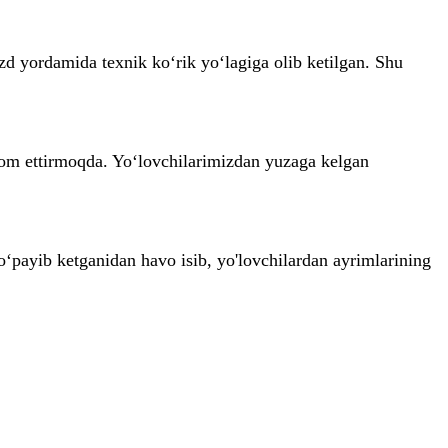
zd yordamida texnik ko‘rik yo‘lagiga olib ketilgan. Shu
avom ettirmoqda. Yo‘lovchilarimizdan yuzaga kelgan
‘payib ketganidan havo isib, yo'lovchilardan ayrimlarining