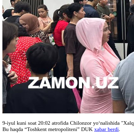
9-iyul kuni soat 20:02 atrofida Chilonzor yo‘nalishida "Xalq
Bu haqda “Toshkent metropoliteni” DUK
xabar berdi
.