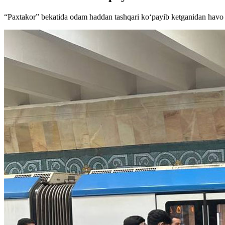
“Paxtakor” bekatida odam haddan tashqari ko‘payib ketganidan havo i