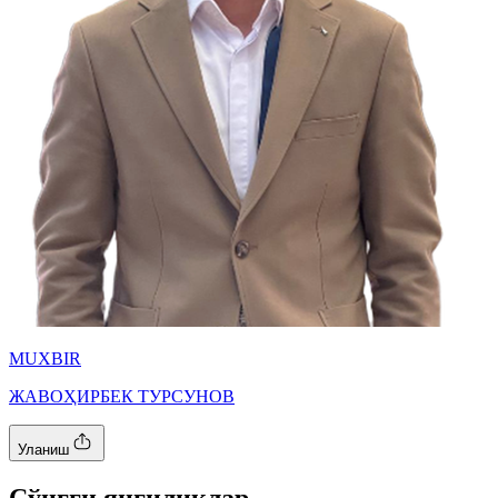
MUXBIR
ЖАВОҲИРБЕК ТУРСУНОВ
Уланиш
Cўнгги янгиликлар