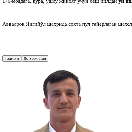
176-моддага, кўра, ушбу жиноят учун беш йилдан
ўн йи
Аввалроқ Янгийўл шаҳрида сохта пул тайёрлаган шахс
Тошкент
#o`zbekiston