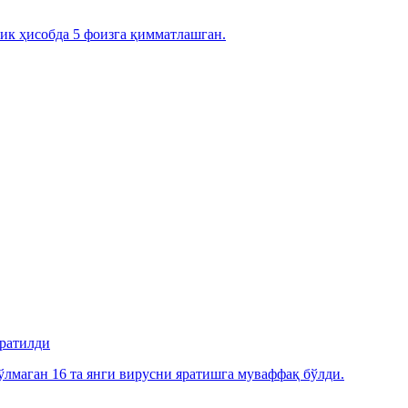
ик ҳисобда 5 фоизга қимматлашган.
яратилди
лмаган 16 та янги вирусни яратишга муваффақ бўлди.