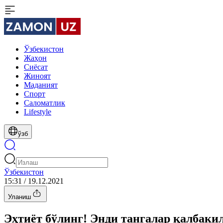
Ўзбекистон
Жаҳон
Сиёсат
Жиноят
Маданият
Спорт
Cаломатлик
Lifestyle
ўзб
Ўзбекистон
15:31 / 19.12.2021
Уланиш
Эҳтиёт бўлинг! Энди тангалар қалбак