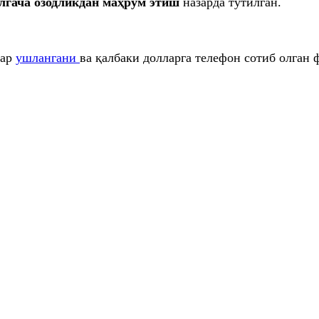
лгача озодликдан маҳрум этиш
назарда тутилган.
лар
ушлангани
ва қалбаки долларга телефон сотиб олган