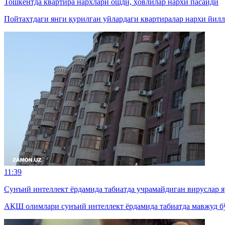
Тошкентда квартира нархлари ошди, ҳовлилар нархи пасайди
Пойтахтдаги янги қурилган уйлардаги квартиралар нархи йилл
11:39
Сунъий интеллект ёрдамида табиатда учрамайдиган вируслар 
АҚШ олимлари сунъий интеллект ёрдамида табиатда мавжуд бў