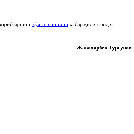
 фирибгарнинг
қўлга олингани
хабар қилинганди.
Жавоҳирбек Турсунов