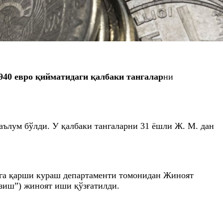
 940 евро қийматидаги қалбаки тангалар
ни
аълум бўлди. У қалбаки тангаларни 31 ёшли Ж. М. дан
рга қарши кураш департаменти томонидан Жиноят
азиш”) жиноят иши қўзғатилди.