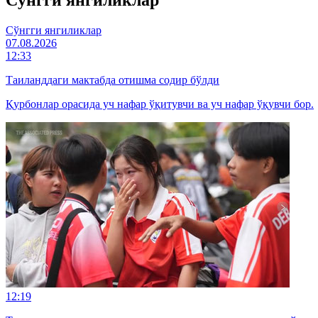
Cўнгги янгиликлар
07.08.2026
12:33
Таиланддаги мактабда отишма содир бўлди
Қурбонлар орасида уч нафар ўқитувчи ва уч нафар ўқувчи бор.
12:19