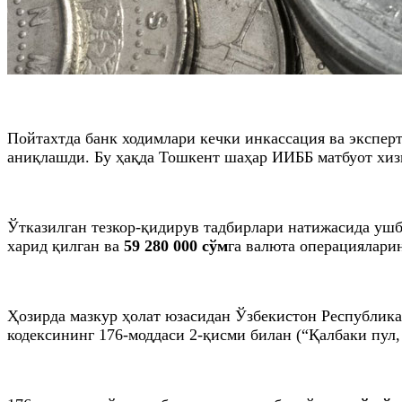
Пойтахтда банк ходимлари кечки инкассация ва экспер
аниқлашди. Бу ҳақда Тошкент шаҳар ИИББ матбуот хи
Ўтказилган тезкор-қидирув тадбирлари натижасида ушб
харид қилган ва
59 280 000 сўм
га валюта операциялари
Ҳозирда мазкур ҳолат юзасидан Ўзбекистон Республик
кодексининг 176-моддаси 2-қисми билан (“Қалбаки пул,