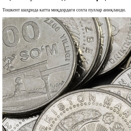
Тошкент шаҳрида катта миқдордаги сохта пуллар аниқланди.