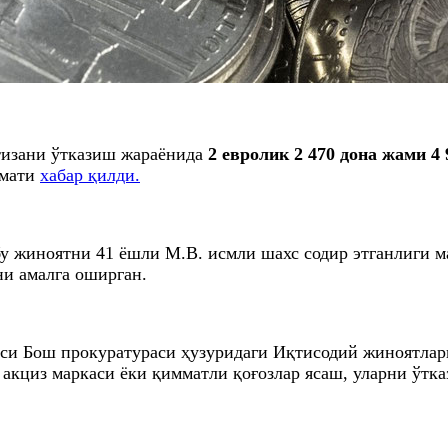
тизани ўтказиш жараёнида
2 евролик 2 470 дона жами 4
змати
хабар қилди.
у жиноятни 41 ёшли M.B. исмли шахс содир этганлиги м
ни амалга оширган.
аси Бош прокуратураси ҳузуридаги Иқтисодий жиноятла
 акциз маркаси ёки қимматли қоғозлар ясаш, уларни ўтк