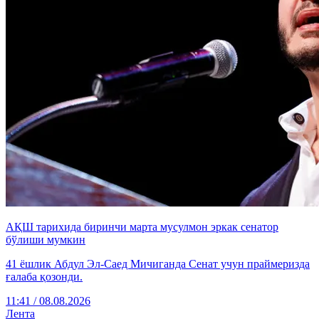
АҚШ тарихида биринчи марта мусулмон эркак сенатор
бўлиши мумкин
41 ёшлик Абдул Эл-Саед Мичиганда Сенат учун праймеризда
ғалаба қозонди.
11:41 / 08.08.2026
Лента