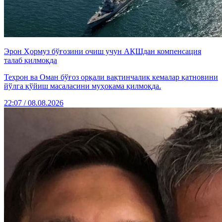
Эрон Ҳормуз бўғозини очиш учун АҚШдан компенсация
талаб қилмоқда
Теҳрон ва Оман бўғоз орқали вақтинчалик кемалар қатновини
йўлга қўйиш масаласини муҳокама қилмоқда.
22:07 / 08.08.2026