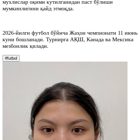
мухлислар оқими кутилганидан паст бўлиши
мумкинлигини қайд этмоқда.
2026-йилги футбол бўйича Жаҳон чемпионати 11 июнь
куни бошланади. Турнирга АҚШ, Канада ва Мексика
мезбонлик қилади.
#futbol