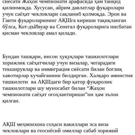
сиёсати Жаҳон чемпионати арафасида ҳам танқид
қилинмоқда. Хусусан, айрим давлатлар фуқаролари
учун саёҳат чекловлари сақланиб қолмоқда. Эрон ва
Гаити фуқароларининг АҚШга кириши тақиқланган
бўлса, Кот-дъИвуар ва Сенегал фуқароларига нисбатан
қисман чекловлар амал қилади.
Бундан ташқари, инсон ҳуқуқлари ташкилотлари
хорижлик саёҳатчилар учун визалар, чегарадаги
текширувлар ва иммиграция сиёсати билан боғлиқ
хавотирлар кучайганини билдирган. Халқаро амнистия
ташкилоти ва АҚШдаги бир қатор фуқаролик
ташкилотлари шу муносабат билан “Жаҳон
чемпионати саёҳат огоҳлантириши”ни ҳам эълон
қилган.
АҚШ меҳмонхона соҳаси вакиллари эса виза
чекловлари ва геосиёсий омиллар сабаб хорижий