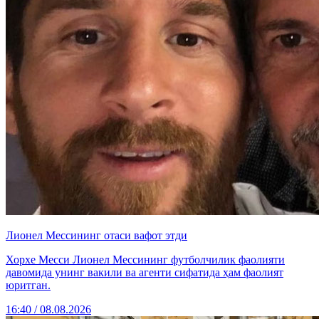
Лионел Мессининг отаси вафот этди
Хорхе Месси Лионел Мессининг футболчилик фаолияти
давомида унинг вакили ва агенти сифатида ҳам фаолият
юритган.
16:40 / 08.08.2026