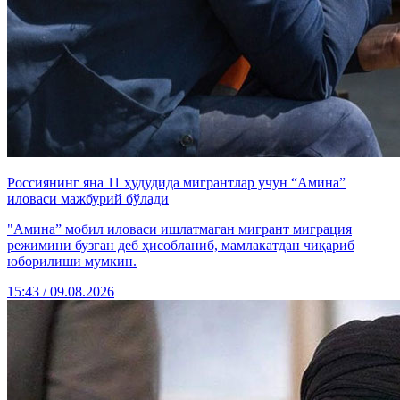
Россиянинг яна 11 ҳудудида мигрантлар учун “Амина”
иловаси мажбурий бўлади
"Амина” мобил иловаси ишлатмаган мигрант миграция
режимини бузган деб ҳисобланиб, мамлакатдан чиқариб
юборилиши мумкин.
15:43 / 09.08.2026