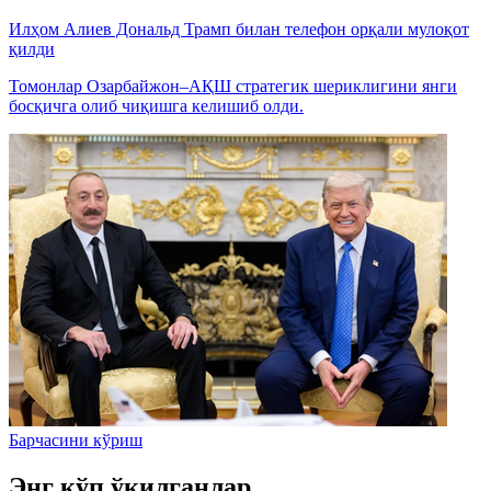
Илҳом Алиев Дональд Трамп билан телефон орқали мулоқот
қилди
Томонлар Озарбайжон–АҚШ стратегик шериклигини янги
босқичга олиб чиқишга келишиб олди.
Барчасини кўриш
Энг кўп ўқилганлар