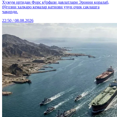
Ҳужум ортидан Форс кўрфази давлатлари Эронни қоралаб,
бўғозни халқаро кемалар қатнови учун очиқ сақлашга
чақирди.
22:50 / 08.08.2026