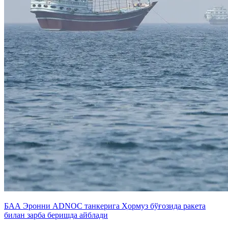
БАА Эронни ADNOC танкерига Ҳормуз бўғозида ракета
билан зарба беришда айблади