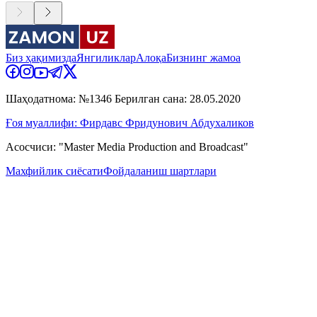
Биз ҳақимизда
Янгиликлар
Алоқа
Бизнинг жамоа
Шаҳодатнома: №1346 Берилган сана: 28.05.2020
Ғоя муаллифи: Фирдавс Фридунович Абдухаликов
Асосчиси: "Master Media Production and Broadcast"
Махфийлик сиёсати
Фойдаланиш шартлари