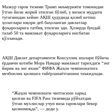
Мазкур гаров тизими Трамп маъмурияти томонидан
ўтган йили жорий этилган бўлиб, у визаси муддати
тугаганидан кейин АҚШ ҳудудида қолиб кетиш
ҳолатлари юқори деб баҳоланган давлатлар
фуқароларига татбиқ этилган эди. Ҳозирда бундай
талаб 50 та мамлакат фуқароларига нисбатан
қўлланади.
АҚШ Давлат департаменти Консуллик ишлари бўйича
ёрдамчи котиби Мора Намдар мамлакат тарихдаги “энг
йирик ва энг яхши” ФИФА Жаҳон чемпионатига
мезбонлик қилишга тайёрланаётганини таъкидлади.
“Жаҳон чемпионати чиптасини харид
қилган ва FIFA Pass тизимида рўйхатдан
ўтган мухлислар учун виза гаровлари бекор
қилинмоқда”, — деди у.