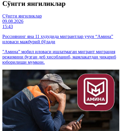
Cўнгги янгиликлар
Cўнгги янгиликлар
09.08.2026
15:43
Россиянинг яна 11 ҳудудида мигрантлар учун “Амина”
иловаси мажбурий бўлади
"Амина” мобил иловаси ишлатмаган мигрант миграция
режимини бузган деб ҳисобланиб, мамлакатдан чиқариб
юборилиши мумкин.