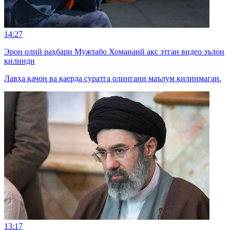
14:27
Эрон олий раҳбари Мужтабо Хоманаий акс этган видео эълон
қилинди
Лавҳа қачон ва қаерда суратга олингани маълум қилинмаган.
13:17