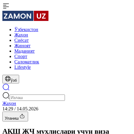
Ўзбекистон
Жаҳон
Сиёсат
Жиноят
Маданият
Спорт
Cаломатлик
Lifestyle
ўзб
Жаҳон
14:29 / 14.05.2026
Уланиш
АҚШ ЖЧ мухлислари учун виза