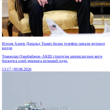
Илҳом Алиев Дональд Трамп билан телефон орқали мулоқот
қилди
Томонлар Озарбайжон–АҚШ стратегик шериклигини янги
босқичга олиб чиқишга келишиб олди.
13:17 / 09.08.2026