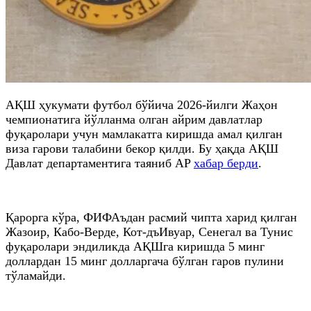
АҚШ ҳукумати футбол бўйича 2026-йилги Жаҳон
чемпионатига йўлланма олган айрим давлатлар
фуқаролари учун мамлакатга киришда амал қилган
виза гарови талабини бекор қилди. Бу ҳақда АҚШ
Давлат департаментига таяниб AP
хабар берди
.
Қарорга кўра, ФИФАъдан расмий чипта харид қилган
Жазоир, Кабо-Верде, Кот-дъИвуар, Сенегал ва Тунис
фуқаролари эндиликда АҚШга киришда 5 минг
доллардан 15 минг долларгача бўлган гаров пулини
тўламайди.