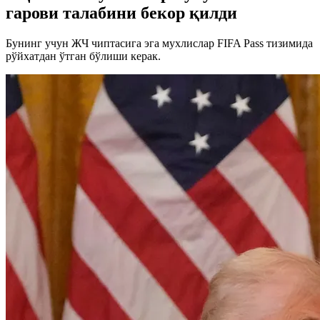
гарови талабини бекор қилди
Бунинг учун ЖЧ чиптасига эга мухлислар FIFA Pass тизимида
рўйхатдан ўтган бўлиши керак.