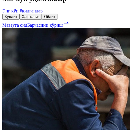
Энг кўп ўқилганлар
Кунлик
Ҳафталик
Ойлик
Мавзуга оид
Барчасини кўриш