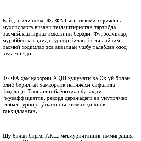
Қайд этилишича, ФИФА Пасс тизими хорижлик
мухлисларга визани тезлаштирилган тартибда
расмийлаштириш имконини беради. Футболчилар,
мураббийлар ҳамда турнир билан боғлиқ айрим
расмий ходимлар эса аввалдан ушбу талабдан озод
этилган эди.
ФИФА ҳам қарорни АҚШ ҳукумати ва Оқ уй билан
олиб борилган ҳамкорлик натижаси сифатида
баҳолади. Ташкилот баёнотида бу қадам
“муваффақиятли, рекорд даражадаги ва унутилмас
глобал турнир” ўтказишга хизмат қилиши
таъкидланган.
Шу билан бирга, АҚШ маъмуриятининг иммиграция