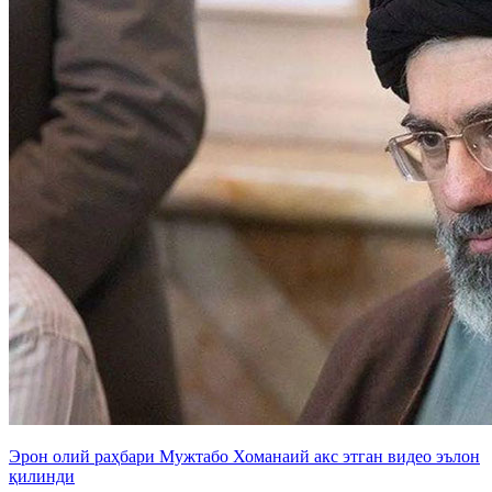
Эрон олий раҳбари Мужтабо Хоманаий акс этган видео эълон
қилинди