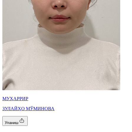
МУҲАРРИР
ЗУЛАЙҲО МЎМИНОВА
Уланиш