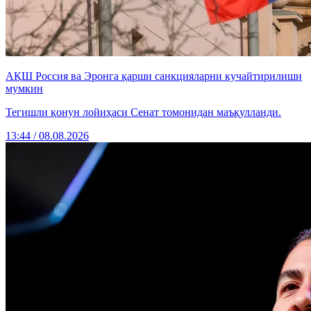
АҚШ Россия ва Эронга қарши санкцияларни кучайтирилиши
мумкин
Тегишли қонун лойиҳаси Сенат томонидан маъқулланди.
13:44 / 08.08.2026