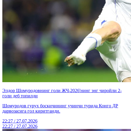
Элдор Шомуродовнинг голи ЖЧ-2026'нинг энг чиройли 2-
голи деб топилди
Шомуродов гуруҳ босқичининг учинчи турида Конго ДР
дарвозасига гол киритганди.
22:27 / 27.07.2026
22:27 / 27.07.2026