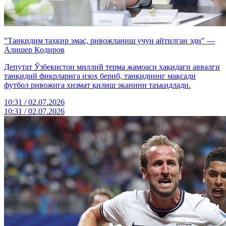
"Танқидим таҳқир эмас, ривожланиш учун айтилган эди" —
Алишер Қодиров
Депутат Ўзбекистон миллий терма жамоаси ҳақидаги аввалги
танқидий фикрларига изоҳ бериб, танқиднинг мақсади
футбол ривожига хизмат қилиш эканини таъкидлади.
10:31 / 02.07.2026
10:31 / 02.07.2026