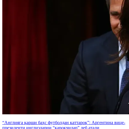
“Англияга қарши баҳс футболдан каттароқ”: Аргентина вице-
президенти инглизларни “қароқчилар” деб атади