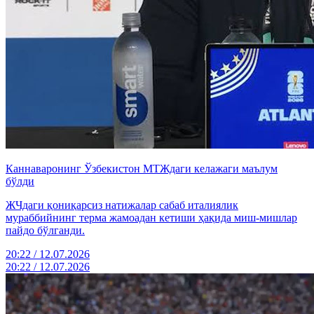
Каннаваронинг Ўзбекистон МТЖдаги келажаги маълум
бўлди
ЖЧдаги қониқарсиз натижалар сабаб италиялик
мураббийнинг терма жамоадан кетиши ҳақида миш-мишлар
пайдо бўлганди.
20:22 / 12.07.2026
20:22 / 12.07.2026