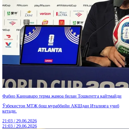
Фабио Каннаваро терма жамоа билан Тошкентга қайтмайди
Ўзбекистон МТЖ бош мураббийи АҚШдан Италияга учиб
кетади.
21:03 / 29.06.2026
21:03 / 29.06.2026