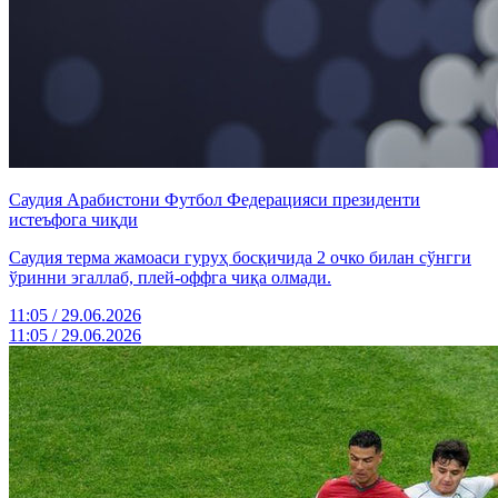
Саудия Арабистони Футбол Федерацияси президенти
истеъфога чиқди
Саудия терма жамоаси гуруҳ босқичида 2 очко билан сўнгги
ўринни эгаллаб, плей-оффга чиқа олмади.
11:05 / 29.06.2026
11:05 / 29.06.2026