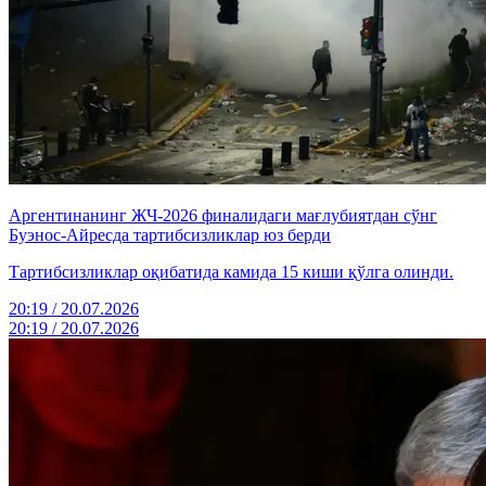
Аргентинанинг ЖЧ-2026 финалидаги мағлубиятдан сўнг
Буэнос-Айресда тартибсизликлар юз берди
Тартибсизликлар оқибатида камида 15 киши қўлга олинди.
20:19 / 20.07.2026
20:19 / 20.07.2026