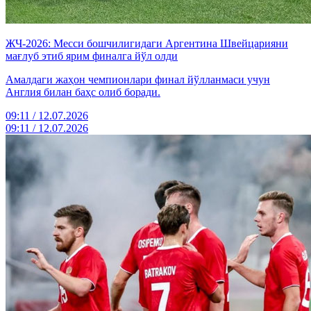
ЖЧ-2026: Месси бошчилигидаги Аргентина Швейцарияни
мағлуб этиб ярим финалга йўл олди
Амалдаги жаҳон чемпионлари финал йўлланмаси учун
Англия билан баҳс олиб боради.
09:11 / 12.07.2026
09:11 / 12.07.2026