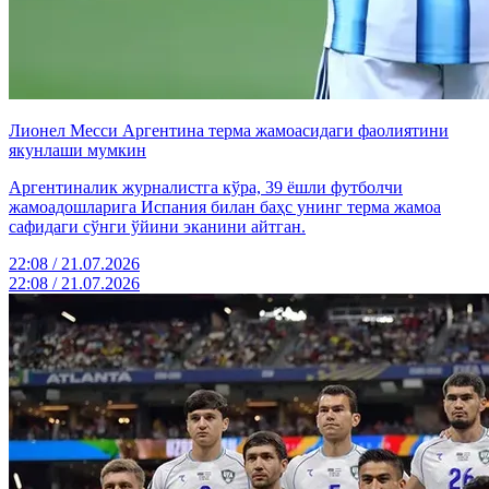
Лионел Месси Аргентина терма жамоасидаги фаолиятини
якунлаши мумкин
Аргентиналик журналистга кўра, 39 ёшли футболчи
жамоадошларига Испания билан баҳс унинг терма жамоа
сафидаги сўнги ўйини эканини айтган.
22:08 / 21.07.2026
22:08 / 21.07.2026