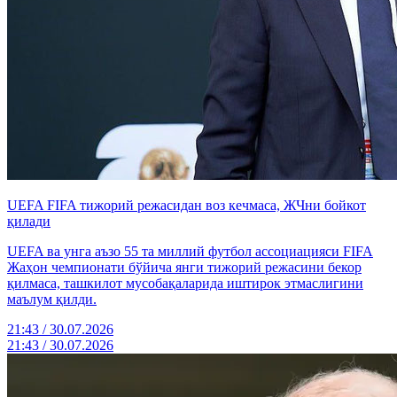
UEFA FIFA тижорий режасидан воз кечмаса, ЖЧни бойкот
қилади
UEFA ва унга аъзо 55 та миллий футбол ассоциацияси FIFA
Жаҳон чемпионати бўйича янги тижорий режасини бекор
қилмаса, ташкилот мусобақаларида иштирок этмаслигини
маълум қилди.
21:43 / 30.07.2026
21:43 / 30.07.2026