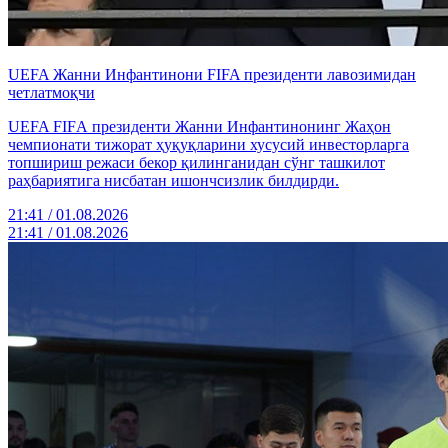
UEFA Жанни Инфантинони FIFA президенти лавозимидан
четлатмоқчи
UEFA FIFА президенти Жанни Инфантинонинг Жаҳон
чемпионати тижорат ҳуқуқларини хусусий инвесторларга
топшириш режаси бекор қилинганидан сўнг ташкилот
раҳбариятига нисбатан ишончсизлик билдирди.
21:41 / 01.08.2026
21:41 / 01.08.2026