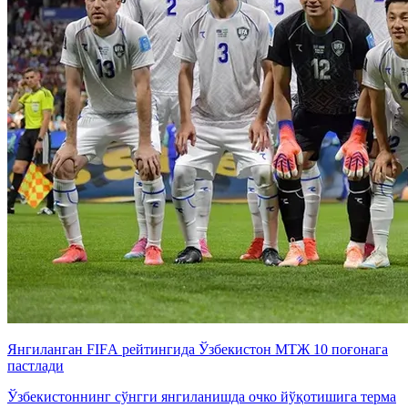
Янгиланган FIFА рейтингида Ўзбекистон МТЖ 10 поғонага
пастлади
Ўзбекистоннинг сўнгги янгиланишда очко йўқотишига терма