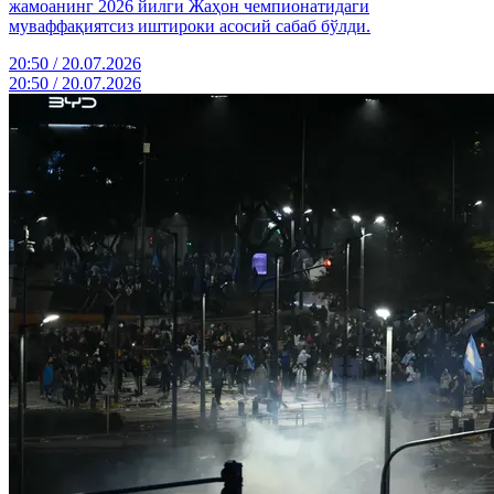
жамоанинг 2026 йилги Жаҳон чемпионатидаги
муваффақиятсиз иштироки асосий сабаб бўлди.
20:50 / 20.07.2026
20:50 / 20.07.2026