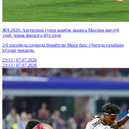
ЖЧ-2026: Аргентина супер камбэк эвазига Мисрни мағлуб
этиб, чорак финалга йўл олди
2:0 ҳисобида олдинда бораётган Миср баҳс сўнгида ғалабани
қўлдан чиқарди.
23:13 / 07.07.2026
23:13 / 07.07.2026