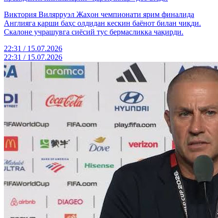
Виктория Вилярруэл Жаҳон чемпионати ярим финалида
Англияга қарши баҳс олдидан кескин баёнот билан чиқди.
Скалоне учрашувга сиёсий тус бермасликка чақирди.
22:31 / 15.07.2026
22:31 / 15.07.2026