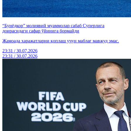
“Бунёдкор” молиявий муаммолар сабаб Суперлига
доирасидаги сафар ўйинига бормайди
Жамоада харажатларни қоплаш учун маблағ мавжуд эмас.
23:31 / 30.07.2026
23:31 / 30.07.2026