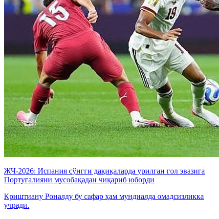
ЖЧ-2026: Испания сўнгги дақиқаларда урилган гол эвазига
Португалияни мусобақадан чиқариб юборди
Криштиану Роналду бу сафар ҳам мундиалда омадсизликка
учради.