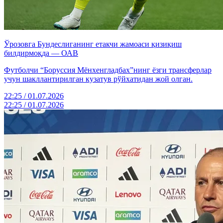
Ўрозовга Бундеслиганинг етакчи жамоаси қизиқиш
билдирмоқда — ОАВ
Футболчи “Боруссия Мёнхенгладбах”нинг ёзги трансферлар
учун шакллантирилган кузатув рўйхатидан жой олган.
22:25 / 01.07.2026
22:25 / 01.07.2026