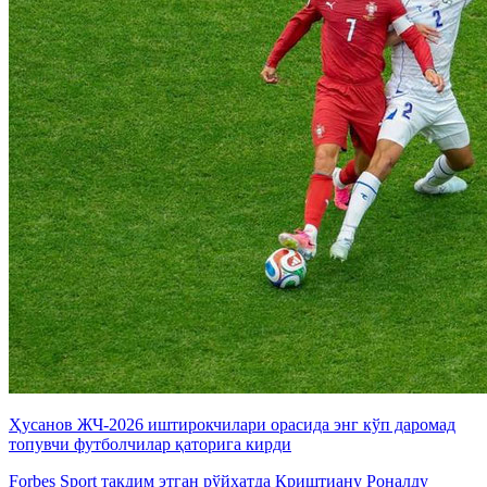
Ҳусанов ЖЧ-2026 иштирокчилари орасида энг кўп даромад
топувчи футболчилар қаторига кирди
Forbes Sport тақдим этган рўйхатда Криштиану Роналду