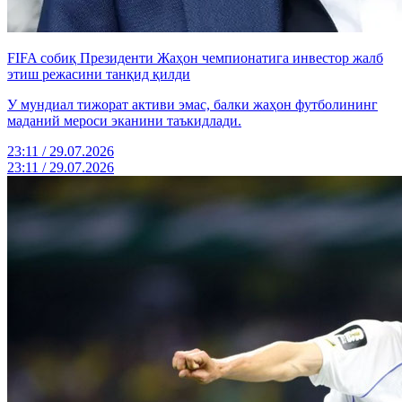
FIFA собиқ Президенти Жаҳон чемпионатига инвестор жалб
этиш режасини танқид қилди
У мундиал тижорат активи эмас, балки жаҳон футболининг
маданий мероси эканини таъкидлади.
23:11 / 29.07.2026
23:11 / 29.07.2026