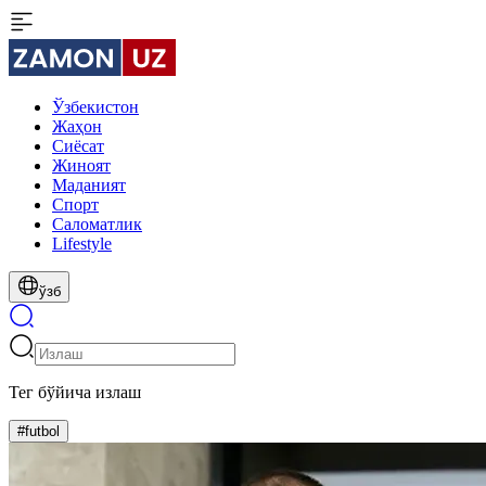
Ўзбекистон
Жаҳон
Сиёсат
Жиноят
Маданият
Спорт
Cаломатлик
Lifestyle
ўзб
Тег бўйича излаш
#futbol