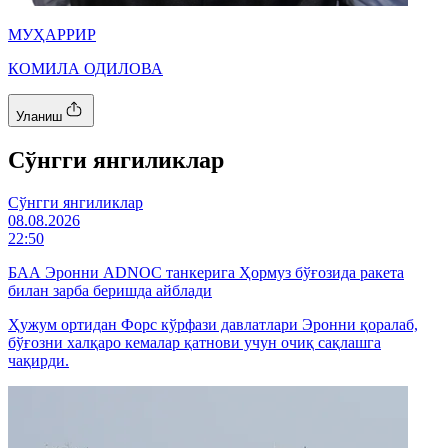
МУҲАРРИР
КОМИЛА ОДИЛОВА
Уланиш
Cўнгги янгиликлар
Cўнгги янгиликлар
08.08.2026
22:50
БАА Эронни ADNOC танкерига Ҳормуз бўғозида ракета
билан зарба беришда айблади
Ҳужум ортидан Форс кўрфази давлатлари Эронни қоралаб,
бўғозни халқаро кемалар қатнови учун очиқ сақлашга
чақирди.