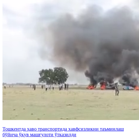
Тошкентда ҳаво транспортида хавфсизликни таъминлаш
бўйича ўқув машғулоти ўтказилди