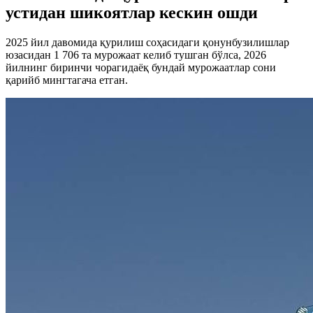
устидан шикоятлар кескин ошди
2025 йил давомида қурилиш соҳасидаги қонунбузилишлар
юзасидан 1 706 та мурожаат келиб тушган бўлса, 2026
йилнинг биринчи чорагидаёқ бундай мурожаатлар сони
қарийб мингтагача етган.