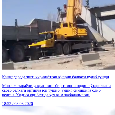
Қашқадарёда янги қурилаётган кўприк балкаси қулаб тушди
Монтаж жараёнида краннинг бир томони олдин кўтарилгани
сабаб балкага ортиқча юк тушиб, унинг синишига олиб
келган. Ҳодиса оқибатида ҳеч ким жабрланмаган.
18:52 / 08.08.2026