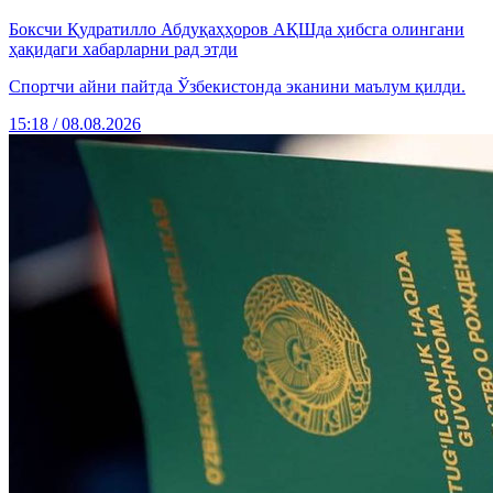
Боксчи Қудратилло Абдуқаҳҳоров АҚШда ҳибсга олингани
ҳақидаги хабарларни рад этди
Спортчи айни пайтда Ўзбекистонда эканини маълум қилди.
15:18 / 08.08.2026