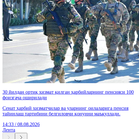
30 йилдан ортиқ хизмат қилган ҳарбийларнинг пенсияси 100
фоизгача оширилади
Сенат ҳарбий хизматчилар ва уларнинг оилаларига пенсия
тайинлаш тартибини белгиловчи қонунни маъқуллади.
14:33 / 08.08.2026
Лента