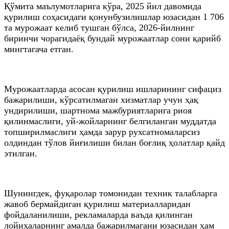
Қўмита маълумотларига кўра, 2025 йил давомида
қурилиш соҳасидаги қонунбузилишлар юзасидан 1 706
та мурожаат келиб тушган бўлса, 2026-йилнинг
биринчи чорагидаёқ бундай мурожаатлар сони қарийб
мингтагача етган.
Мурожаатларда асосан қурилиш ишларининг сифациз
бажарилиши, кўрсатилмаган хизматлар учун ҳақ
ундирилиши, шартнома мажбуриятларига риоя
қилинмаслиги, уй-жойларнинг белгиланган муддатда
топширилмаслиги ҳамда зарур рухсатномаларсиз
олдиндан тўлов йиғилиши билан боғлиқ ҳолатлар қайд
этилган.
Шунингдек, фуқаролар томонидан техник талабларга
жавоб бермайдиган қурилиш материалларидан
фойдаланилиши, рекламаларда ваъда қилинган
лойиҳаларнинг амалда бажарилмагани юзасидан ҳам