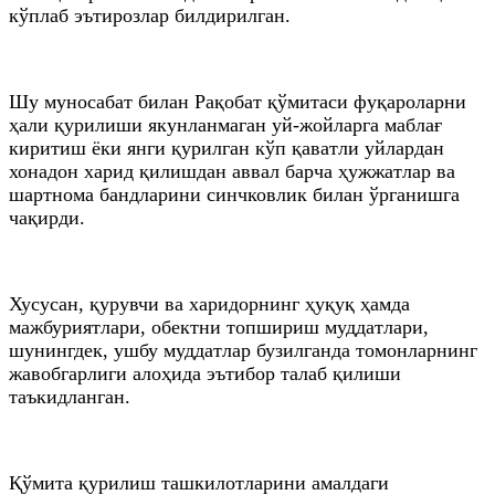
кўплаб эътирозлар билдирилган.
Шу муносабат билан Рақобат қўмитаси фуқароларни
ҳали қурилиши якунланмаган уй-жойларга маблағ
киритиш ёки янги қурилган кўп қаватли уйлардан
хонадон харид қилишдан аввал барча ҳужжатлар ва
шартнома бандларини синчковлик билан ўрганишга
чақирди.
Хусусан, қурувчи ва харидорнинг ҳуқуқ ҳамда
мажбуриятлари, обектни топшириш муддатлари,
шунингдек, ушбу муддатлар бузилганда томонларнинг
жавобгарлиги алоҳида эътибор талаб қилиши
таъкидланган.
Қўмита қурилиш ташкилотларини амалдаги