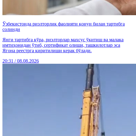
Ўзбекистонда риэлторлик фаолияти қонун билан тартибга
солинди
Янги тартибга кўра, риэлторлар махсус ўқитиш ва малака
имтиҳонидан ўтиб, сертификат олиши, ташкилотлар эса
Ягона реестрга киритилиши керак бўлади.
20:31 / 08.08.2026