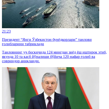
21:23
Президент “Янги Ўзбекистон бунёдкорлари” танлови
ғолибларини табриклади
Танловнинг уч босқичида 124 мингдан зиёд ёш иштирок этиб,
якунда 10 та касб йўналиши бўйича 120 нафар ғолиб ва
совриндор аниқланди.