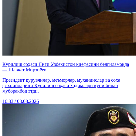
Қурилиш соҳаси Янги Ўзбекистон қиёфасини белгиламоқда
— Шавкат Мирзиёев
Президент қурувчилар, меъморлар, муҳандислар ва соҳа
фахрийларини Қурилиш соҳаси ходимлари куни билан
муборакбод этди.
16:33 / 08.08.2026