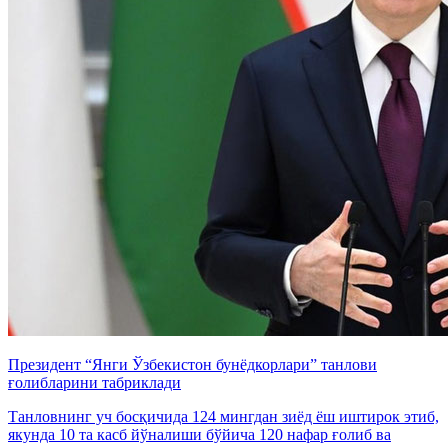
Президент “Янги Ўзбекистон бунёдкорлари” танлови
ғолибларини табриклади
Танловнинг уч босқичида 124 мингдан зиёд ёш иштирок этиб,
якунда 10 та касб йўналиши бўйича 120 нафар ғолиб ва