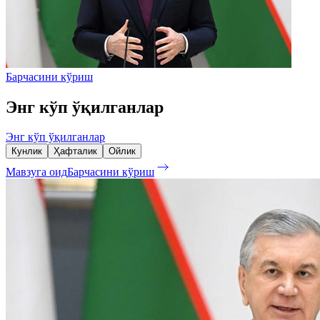
Барчасини кўриш
Энг кўп ўқилганлар
Энг кўп ўқилганлар
Кунлик
Ҳафталик
Ойлик
Мавзуга оид
Барчасини кўриш