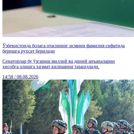
Ўзбекистонда болага отасининг исмини фамилия сифатида
беришга рухсат берилади
Сенаторлар бу ўзгариш миллий ва диний анъаналарни
ҳисобга олишга хизмат қилишини таъкидлади.
14:58 / 08.08.2026