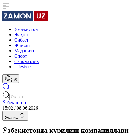
Ўзбекистон
Жаҳон
Сиёсат
Жиноят
Маданият
Спорт
Cаломатлик
Lifestyle
ўзб
Ўзбекистон
15:02 / 08.06.2026
Уланиш
Ўзбекистонда қурилиш компаниялари