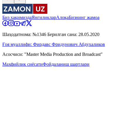
Биз ҳақимизда
Янгиликлар
Алоқа
Бизнинг жамоа
Шаҳодатнома: №1346 Берилган сана: 28.05.2020
Ғоя муаллифи: Фирдавс Фридунович Абдухаликов
Асосчиси: "Master Media Production and Broadcast"
Махфийлик сиёсати
Фойдаланиш шартлари