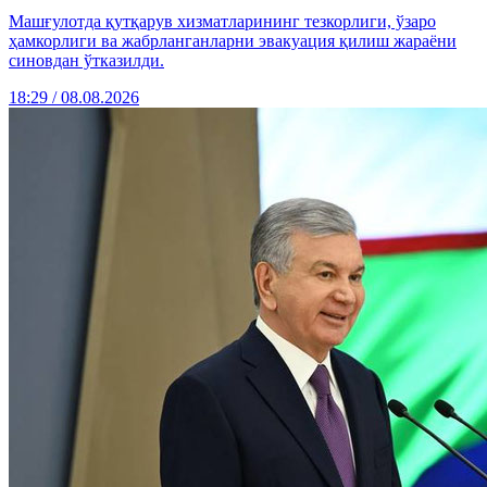
Машғулотда қутқарув хизматларининг тезкорлиги, ўзаро
ҳамкорлиги ва жабрланганларни эвакуация қилиш жараёни
синовдан ўтказилди.
18:29 / 08.08.2026