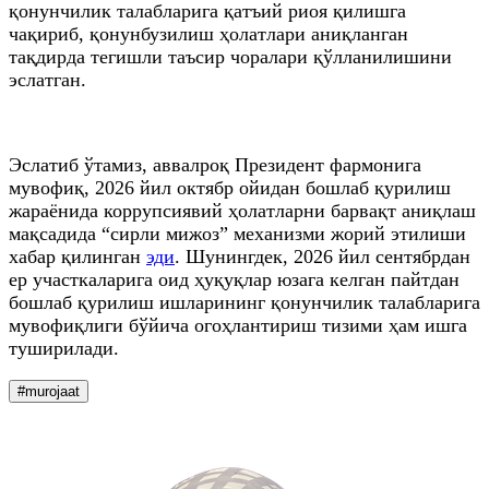
қонунчилик талабларига қатъий риоя қилишга
чақириб, қонунбузилиш ҳолатлари аниқланган
тақдирда тегишли таъсир чоралари қўлланилишини
эслатган.
Эслатиб ўтамиз, аввалроқ Президент фармонига
мувофиқ, 2026 йил октябр ойидан бошлаб қурилиш
жараёнида коррупсиявий ҳолатларни барвақт аниқлаш
мақсадида “сирли мижоз” механизми жорий этилиши
хабар қилинган
эди
. Шунингдек, 2026 йил сентябрдан
ер участкаларига оид ҳуқуқлар юзага келган пайтдан
бошлаб қурилиш ишларининг қонунчилик талабларига
мувофиқлиги бўйича огоҳлантириш тизими ҳам ишга
туширилади.
#murojaat