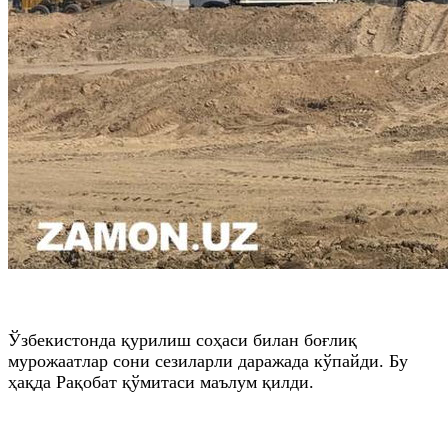
Ўзбекистонда қурилиш соҳаси билан боғлиқ
мурожаатлар сони сезиларли даражада кўпайди. Бу
ҳақда Рақобат қўмитаси маълум қилди.