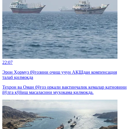
22:07
Эрон Ҳормуз бўғозини очиш учун АҚШдан компенсация
талаб қилмоқда
Теҳрон ва Оман бўғоз орқали вақтинчалик кемалар қатновини
йўлга қўйиш масаласини муҳокама қилмоқда.