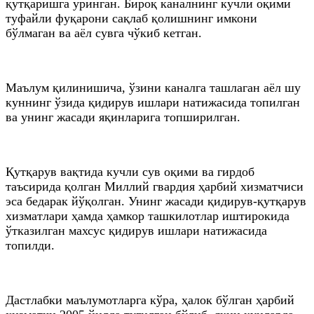
қутқаришга уринган. Бироқ каналнинг кучли оқими
туфайли фуқарони сақлаб қолишнинг имкони
бўлмаган ва аёл сувга чўкиб кетган.
Маълум қилинишича, ўзини каналга ташлаган аёл шу
куннинг ўзида қидирув ишлари натижасида топилган
ва унинг жасади яқинларига топширилган.
Қутқарув вақтида кучли сув оқими ва гирдоб
таъсирида қолган Миллий гвардия ҳарбий хизматчиси
эса бедарак йўқолган. Унинг жасади қидирув-қутқарув
хизматлари ҳамда ҳамкор ташкилотлар иштирокида
ўтказилган махсус қидирув ишлари натижасида
топилди.
Дастлабки маълумотларга кўра, ҳалок бўлган ҳарбий