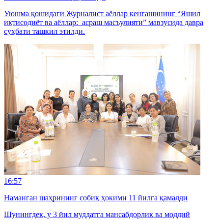
Уюшма қошидаги Журналист аёллар кенгашининг “Яшил
иқтисодиёт ва аёллар: асраш масъулияти” мавзусида давра
суҳбати ташкил этилди.
16:57
Наманган шаҳрининг собиқ ҳокими 11 йилга қамалди
Шунингдек, у 3 йил муддатга мансабдорлик ва моддий