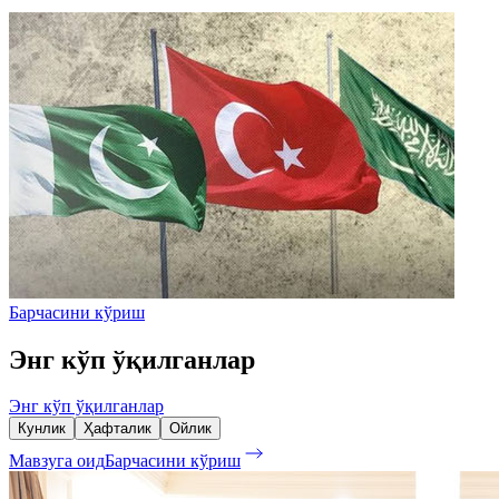
Барчасини кўриш
Энг кўп ўқилганлар
Энг кўп ўқилганлар
Кунлик
Ҳафталик
Ойлик
Мавзуга оид
Барчасини кўриш