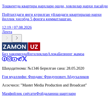
Тошкентда квартира нархлари ошди, ҳовлилар нархи пасайди
Пойтахтдаги янги қурилган уйлардаги квартиралар нархи
йиллик ҳисобда 5 фоизга қимматлашган.
12:19 / 07.08.2026
Лента
Биз ҳақимизда
Янгиликлар
Алоқа
Бизнинг жамоа
Шаҳодатнома: №1346 Берилган сана: 28.05.2020
Ғоя муаллифи: Фирдавс Фридунович Абдухаликов
Асосчиси: "Master Media Production and Broadcast"
Махфийлик сиёсати
Фойдаланиш шартлари