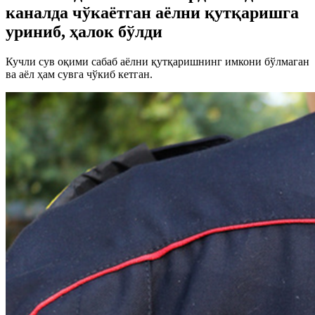
каналда чўкаётган аёлни қутқаришга
уриниб, ҳалок бўлди
Кучли сув оқими сабаб аёлни қутқаришнинг имкони бўлмаган
ва аёл ҳам сувга чўкиб кетган.