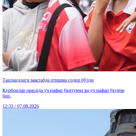
Таиланддаги мактабда отишма содир бўлди
Қурбонлар орасида уч нафар ўқитувчи ва уч нафар ўқувчи
бор.
12:33 / 07.08.2026