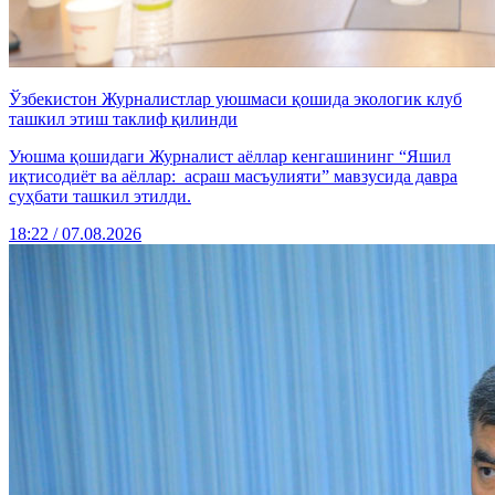
Ўзбекистон Журналистлар уюшмаси қошида экологик клуб
ташкил этиш таклиф қилинди
Уюшма қошидаги Журналист аёллар кенгашининг “Яшил
иқтисодиёт ва аёллар: асраш масъулияти” мавзусида давра
суҳбати ташкил этилди.
18:22 / 07.08.2026