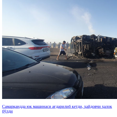
Самарқандда юк машинаси ағдарилиб кетди, ҳайдовчи ҳалок
бўлди