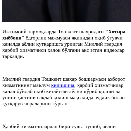
Ижтимоий тармоқларда Тошкент шаҳридаги
"Хотира
хиёбони"
ёдгорлик мажмуаси яқинидан оқиб ўтувчи
каналда аёлни қутқаришга уринган Миллий гвардия
ҳарбий хизматчиси ҳалок бўлгани акс этган видеолар
тарқалди.
Миллий гвардия Тошкент шаҳар бошқармаси ахборот
хизматининг маълум
қилишича
, ҳарбий хизматчилар
канал бўйлаб оқиб кетаётган аёлни кўриб қолган ва
унинг ҳаётини сақлаб қолиш мақсадида зудлик билан
қутқарув чораларини кўрган.
Ҳарбий хизматчилардан бири сувга тушиб, аёлни