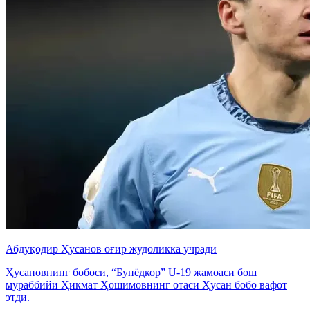
Абдуқодир Ҳусанов оғир жудоликка учради
Ҳусановнинг бобоси, “Бунёдкор” U-19 жамоаси бош
мураббийи Ҳикмат Ҳошимовнинг отаси Ҳусан бобо вафот
этди.