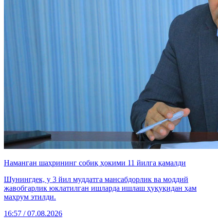
Наманган шаҳрининг собиқ ҳокими 11 йилга қамалди
Шунингдек, у 3 йил муддатга мансабдорлик ва моддий
жавобгарлик юклатилган ишларда ишлаш ҳуқуқидан ҳам
маҳрум этилди.
16:57 / 07.08.2026