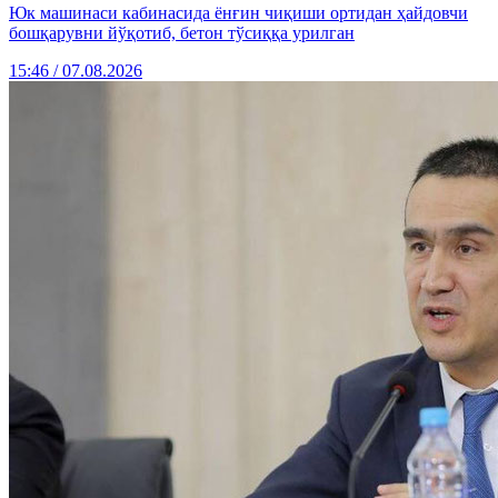
Юк машинаси кабинасида ёнғин чиқиши ортидан ҳайдовчи
бошқарувни йўқотиб, бетон тўсиққа урилган
15:46 / 07.08.2026