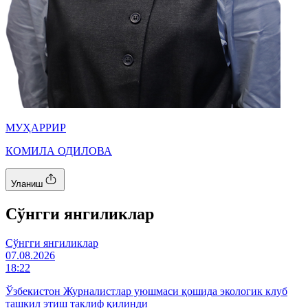
МУҲАРРИР
КОМИЛА ОДИЛОВА
Уланиш
Cўнгги янгиликлар
Cўнгги янгиликлар
07.08.2026
18:22
Ўзбекистон Журналистлар уюшмаси қошида экологик клуб
ташкил этиш таклиф қилинди