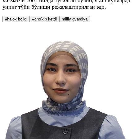
хизматчи 2005 йилда туғилган бўлиб, яқин кунларда
унинг тўйи бўлиши режалаштирилган эди.
#halok bo‘ldi
#cho'kib ketdi
milliy gvardiya