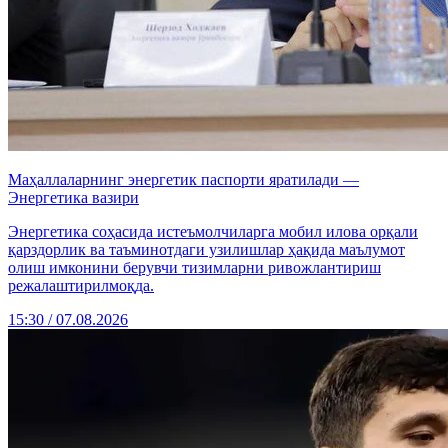
Маҳаллаларнинг энергетик паспорти яратилади —
Энергетика вазири
Энергетика соҳасида истеъмолчиларга мобил илова орқали
қарздорлик ва таъминотдаги узилишлар ҳақида маълумот
олиш имконини берувчи тизимларни ривожлантириш
режалаштирилмоқда.
15:30 / 07.08.2026