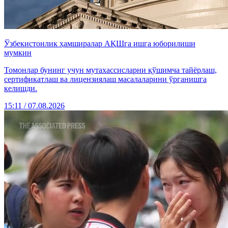
Ўзбекистонлик ҳамширалар АҚШга ишга юборилиши
мумкин
Томонлар бунинг учун мутахассисларни қўшимча тайёрлаш,
сертификатлаш ва лицензиялаш масалаларини ўрганишга
келишди.
15:11 / 07.08.2026