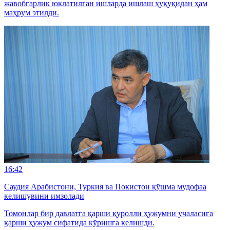
жавобгарлик юклатилган ишларда ишлаш ҳуқуқидан ҳам
маҳрум этилди.
16:42
Саудия Арабистони, Туркия ва Покистон қўшма мудофаа
келишувини имзолади
Томонлар бир давлатга қарши қуролли ҳужумни учаласига
қарши ҳужум сифатида кўришга келишди.